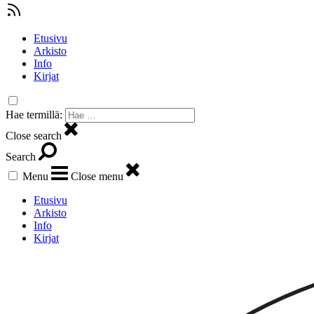
Etusivu
Arkisto
Info
Kirjat
Hae termillä:
Close search
Search
Menu
Close menu
Etusivu
Arkisto
Info
Kirjat