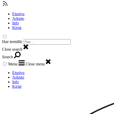
Etusivu
Arkisto
Info
Kirjat
Hae termillä:
Close search
Search
Menu
Close menu
Etusivu
Arkisto
Info
Kirjat