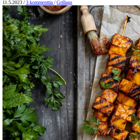
11.5.2023
/
3 kommenttia
/
Grillaus