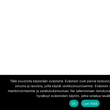
Tällä sivustolla käytetään evästeitä. Evästeet ovat pieniä tiedost
sinusta ja tavoista, joilla käytät verkkosivustoamme. Evästee
markkinointiamme ja selailukokemustasi. Ne tallennetaan tietokoneel
hyväksyt evästeiden käytön, jatka selailua taval
Ok
Lue lisää