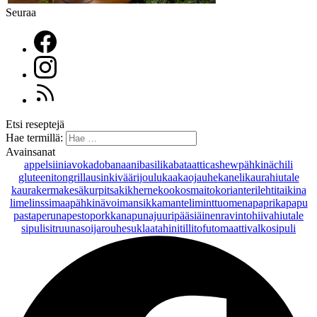
Seuraa
Etsi reseptejä
Hae termillä:
Avainsanat
appelsiini
avokado
banaani
basilika
bataatti
cashewpähkinä
chili
gluteeniton
grillaus
inkivääri
joulu
kaakaojauhe
kaneli
kaurahiutale
kaurakerma
kesäkurpitsa
kikherne
kookosmaito
korianteri
lehtitaikina
lime
linssi
maapähkinävoi
mansikka
manteli
minttu
omena
paprika
papu
pasta
peruna
pesto
porkkana
punajuuri
pääsiäinen
ravintohiivahiutale
sipuli
sitruuna
soijarouhe
suklaa
tahini
tilli
tofu
tomaatti
valkosipuli