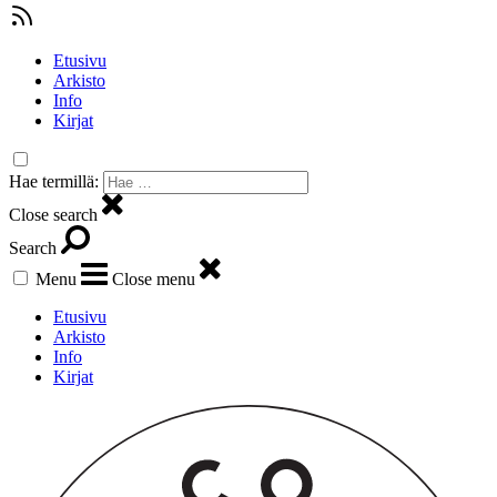
Etusivu
Arkisto
Info
Kirjat
Hae termillä:
Close search
Search
Menu
Close menu
Etusivu
Arkisto
Info
Kirjat