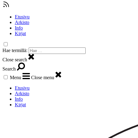
Etusivu
Arkisto
Info
Kirjat
Hae termillä:
Close search
Search
Menu
Close menu
Etusivu
Arkisto
Info
Kirjat