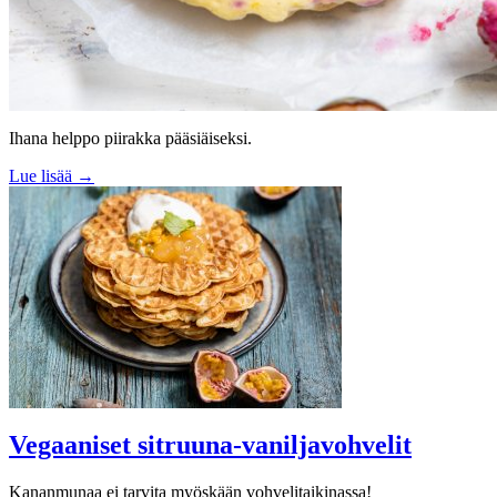
Ihana helppo piirakka pääsiäiseksi.
Lue lisää →
Vegaaniset sitruuna-vaniljavohvelit
Kananmunaa ei tarvita myöskään vohvelitaikinassa!