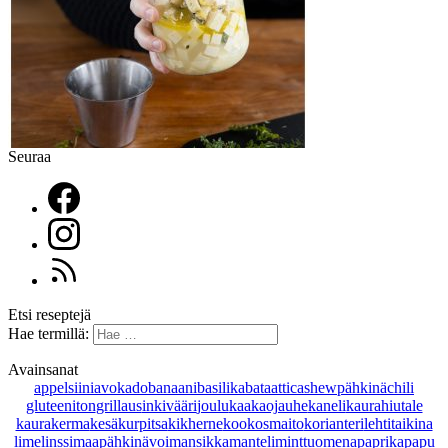
Seuraa
Etsi reseptejä
Hae termillä:
Avainsanat
appelsiini
avokado
banaani
basilika
bataatti
cashewpähkinä
chili
gluteeniton
grillaus
inkivääri
joulu
kaakaojauhe
kaneli
kaurahiutale
kaurakerma
kesäkurpitsa
kikherne
kookosmaito
korianteri
lehtitaikina
lime
linssi
maapähkinävoi
mansikka
manteli
minttu
omena
paprika
papu