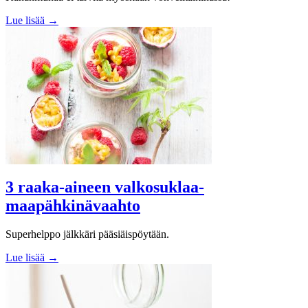
Lue lisää →
3 raaka-aineen valkosuklaa-
maapähkinävaahto
Superhelppo jälkkäri pääsiäispöytään.
Lue lisää →