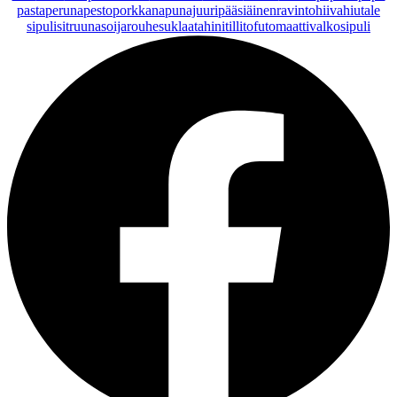
pasta
peruna
pesto
porkkana
punajuuri
pääsiäinen
ravintohiivahiutale
sipuli
sitruuna
soijarouhe
suklaa
tahini
tilli
tofu
tomaatti
valkosipuli