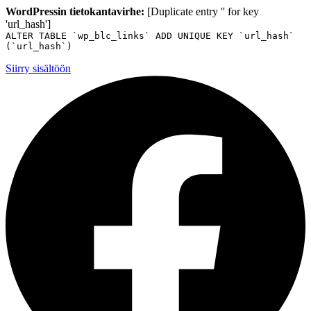
WordPressin tietokantavirhe:
[Duplicate entry '' for key
'url_hash']
ALTER TABLE `wp_blc_links` ADD UNIQUE KEY `url_hash`
(`url_hash`)
Siirry sisältöön