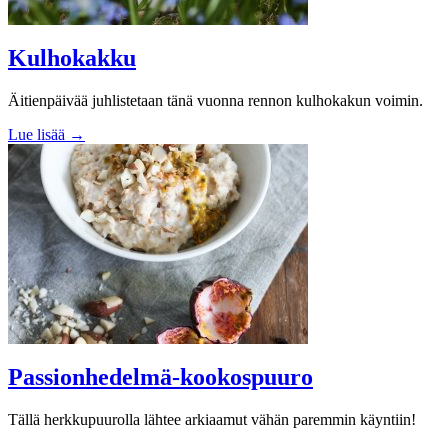
Kulhokakku
Äitienpäivää juhlistetaan tänä vuonna rennon kulhokakun voimin.
Lue lisää →
Passionhedelmä-kookospuuro
Tällä herkkupuurolla lähtee arkiaamut vähän paremmin käyntiin!