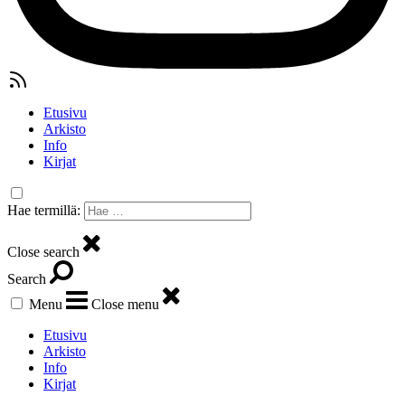
Etusivu
Arkisto
Info
Kirjat
Hae termillä:
Close search
Search
Menu
Close menu
Etusivu
Arkisto
Info
Kirjat