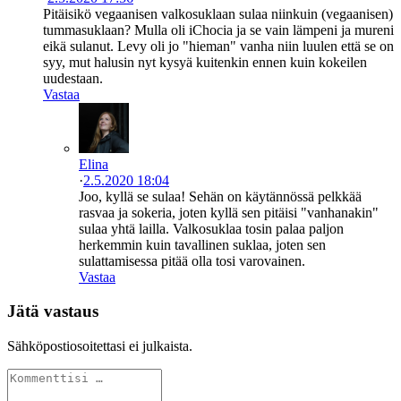
Pitäisikö vegaanisen valkosuklaan sulaa niinkuin (vegaanisen)
tummasuklaan? Mulla oli iChocia ja se vain lämpeni ja mureni
eikä sulanut. Levy oli jo "hieman" vanha niin luulen että se on
syy, mut halusin nyt kysyä kuitenkin ennen kuin kokeilen
uudestaan.
Vastaa
Elina
·
2.5.2020 18:04
Joo, kyllä se sulaa! Sehän on käytännössä pelkkää
rasvaa ja sokeria, joten kyllä sen pitäisi "vanhanakin"
sulaa yhtä lailla. Valkosuklaa tosin palaa paljon
herkemmin kuin tavallinen suklaa, joten sen
sulattamisessa pitää olla tosi varovainen.
Vastaa
Jätä vastaus
Sähköpostiosoitettasi ei julkaista.