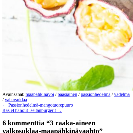
Avainsanat:
maapähkinävoi
/
pääsiäinen
/
passionhedelmä
/
vadelma
/
valkosuklaa
← Passionhedelmä-mangotuorepuuro
Ras el hanout -seitanburgerit →
6 kommenttia “3 raaka-aineen
valkosuklaa-maapähkinävaahto”