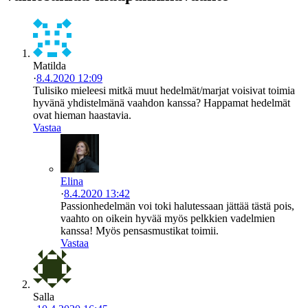
Matilda
·
8.4.2020 12:09
Tulisiko mieleesi mitkä muut hedelmät/marjat voisivat toimia
hyvänä yhdistelmänä vaahdon kanssa? Happamat hedelmät
ovat hieman haastavia.
Vastaa
Elina
·
8.4.2020 13:42
Passionhedelmän voi toki halutessaan jättää tästä pois,
vaahto on oikein hyvää myös pelkkien vadelmien
kanssa! Myös pensasmustikat toimii.
Vastaa
Salla