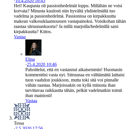
·
10.4.2020 16:45
Hei! Kaupasta oli passionhedelmät loppu. Millähän ne voisi
korvata? Minusta kuulosti niin hyvältä yhdistelmältä tuo
vadelma ja passionhedelmä. Passionissa on kirpakkuutta
makean valkosuklaamoussen vastapainoksi. Voisikohan tähän
raastaa sitruunankuorta? Ja millä marjoilla/hedelmillä saisi
kirpakkuutta? Kiitos.
Vastaa
Elina
·
25.4.2020 10:46
Pahoittelut, että en vastannut aikaisemmin! Huomasin
kommenttisi vasta nyt. Sitruunaa en välttämättä laittaisi
tuon vaahdon joukkoon, mutta toki sitä voi pinnalle
vähän raastaa. Marjoissakin on kyllä minusta ihan
tarvittavaa raikkautta tähän, pelkät vadelmatkin toimii
ihan mainiosti!
Vastaa
Tessa
·
2.5.2020 17:56