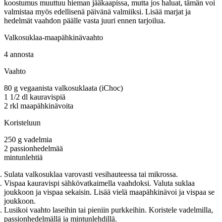
koostumus muuttuu hieman jääkaapissa, mutta jos haluat, tämän voi
valmistaa myös edellisenä päivänä valmiiksi. Lisää marjat ja
hedelmät vaahdon päälle vasta juuri ennen tarjoilua.
Valkosuklaa-maapähkinävaahto
4 annosta
Vaahto
80 g vegaanista valkosuklaata (iChoc)
1 1/2 dl kauravispiä
2 rkl maapähkinävoita
Koristeluun
250 g vadelmia
2 passionhedelmää
mintunlehtiä
Sulata valkosuklaa varovasti vesihauteessa tai mikrossa.
Vispaa kauravispi sähkövatkaimella vaahdoksi. Valuta suklaa
joukkoon ja vispaa sekaisin. Lisää vielä maapähkinävoi ja vispaa se
joukkoon.
Lusikoi vaahto laseihin tai pieniin purkkeihin. Koristele vadelmilla,
passionhedelmällä ja mintunlehdillä.