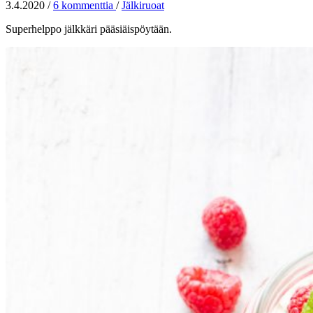
3.4.2020
/
6 kommenttia
/
Jälkiruoat
Superhelppo jälkkäri pääsiäispöytään.