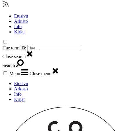
Etusivu
Arkisto
Info
Kirjat
Hae termillä:
Close search
Search
Menu
Close menu
Etusivu
Arkisto
Info
Kirjat