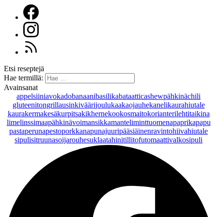
Etsi reseptejä
Hae termillä:
Avainsanat
appelsiini
avokado
banaani
basilika
bataatti
cashewpähkinä
chili
gluteeniton
grillaus
inkivääri
joulu
kaakaojauhe
kaneli
kaurahiutale
kaurakerma
kesäkurpitsa
kikherne
kookosmaito
korianteri
lehtitaikina
lime
linssi
maapähkinävoi
mansikka
manteli
minttu
omena
paprika
papu
pasta
peruna
pesto
porkkana
punajuuri
pääsiäinen
ravintohiivahiutale
sipuli
sitruuna
soijarouhe
suklaa
tahini
tilli
tofu
tomaatti
valkosipuli