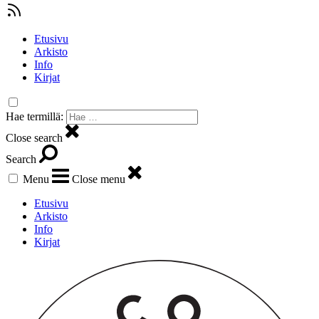
Etusivu
Arkisto
Info
Kirjat
Hae termillä:
Close search
Search
Menu
Close menu
Etusivu
Arkisto
Info
Kirjat