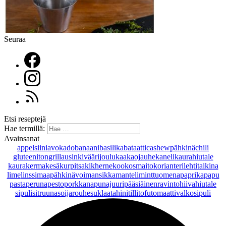
Seuraa
Etsi reseptejä
Hae termillä:
Avainsanat
appelsiini
avokado
banaani
basilika
bataatti
cashewpähkinä
chili
gluteeniton
grillaus
inkivääri
joulu
kaakaojauhe
kaneli
kaurahiutale
kaurakerma
kesäkurpitsa
kikherne
kookosmaito
korianteri
lehtitaikina
lime
linssi
maapähkinävoi
mansikka
manteli
minttu
omena
paprika
papu
pasta
peruna
pesto
porkkana
punajuuri
pääsiäinen
ravintohiivahiutale
sipuli
sitruuna
soijarouhe
suklaa
tahini
tilli
tofu
tomaatti
valkosipuli