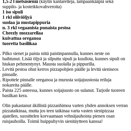
1,5-2 l metsäsieniä
(käytin kantarelleja, lampaankääpiä sekä
suppilo- ja kosteikkovahveroita)
1 iso sipuli
1 rkl oliiviöljyä
suolaa ja mustapippuria
n. 3 rkl vegaanista punaista pestoa
Cheezly mozzarellaa
kuivattua oreganoa
tuoretta basilikaa
Pilko sienet ja paista niitä paistinpannulla, kunnes neste on
haihtunut. Lisää öljyä ja silputtu sipuli ja kuullota, kunnes sipuli on
hiukan pehmentynyt. Mausta suolalla ja pippurilla.
Levitä pestoa ohut kerros pizzapohjien päälle ja levitä sieniseos
pinnalle.
Ripottele pinnalle oreganoa ja murusta soijajuustosta reiluja
nokareita päälle.
Paista 225 asteessa, kunnes soijajuusto on sulanut. Tarjoile tuoreen
basilkan kera.
Olin pakastanut äkillistä pizzanhimoa varten yhden annoksen verran
pizzataikinaa, mutta jos teen taikinaa varta vasten sienipizzaa
ajatellen, suosittelen korvaamaan vehnäjauhoista pienen osan
ruisjauhoilla. Toimii huippuhyvin sienitäytteen kanssa!