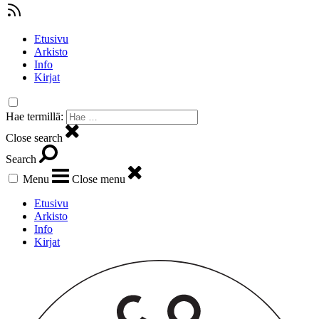
Etusivu
Arkisto
Info
Kirjat
Hae termillä:
Close search
Search
Menu
Close menu
Etusivu
Arkisto
Info
Kirjat