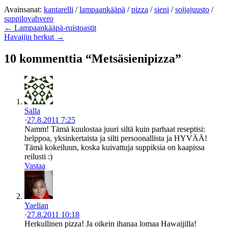
Avainsanat:
kantarelli
/
lampaankääpä
/
pizza
/
sieni
/
soijajuusto
/
suppilovahvero
← Lampaankääpä-ruistoastit
Havaijin herkut →
10 kommenttia “Metsäsienipizza”
Salla
·
27.8.2011 7:25
Namm! Tämä kuulostaa juuri siltä kuin parhaat reseptisi:
helppoa, yksinkertaista ja silti persoonallista ja HYVÄÄ!
Tämä kokeiluun, koska kuivattuja suppiksia on kaapissa
reilusti :)
Vastaa
Yaelian
·
27.8.2011 10:18
Herkullinen pizza! Ja oikein ihanaa lomaa Hawaijilla!