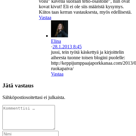
voisi" kävellä suoraan teho-osastolle", niin ovat
kovat kivut! Eli ei ole siis määristä kysymys.
Kiitos taas kerran vastauksesta, myös edellisestä.
Vastaa
Elina
·
28.1.2013 8:45
jussi, tein työtä käskettyä ja kirjoittelin
aiheesta tuonne toisen blogini puolelle:
http://keppijumppaajaporkkanaa.com/2013/0
ruokapaiva/
Vastaa
Jätä vastaus
Sähköpostiosoitettasi ei julkaista.