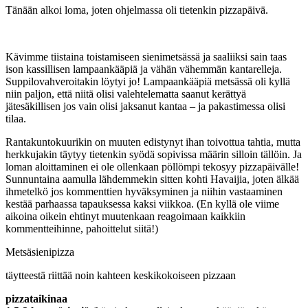
Tänään alkoi loma, joten ohjelmassa oli tietenkin pizzapäivä.
Kävimme tiistaina toistamiseen sienimetsässä ja saaliiksi sain taas
ison kassillisen lampaankääpiä ja vähän vähemmän kantarelleja.
Suppilovahveroitakin löytyi jo! Lampaankääpiä metsässä oli kyllä
niin paljon, että niitä olisi valehtelematta saanut kerättyä
jätesäkillisen jos vain olisi jaksanut kantaa – ja pakastimessa olisi
tilaa.
Rantakuntokuurikin on muuten edistynyt ihan toivottua tahtia, mutta
herkkujakin täytyy tietenkin syödä sopivissa määrin silloin tällöin. Ja
loman aloittaminen ei ole ollenkaan pöllömpi tekosyy pizzapäivälle!
Sunnuntaina aamulla lähdemmekin sitten kohti Havaijia, joten älkää
ihmetelkö jos kommenttien hyväksyminen ja niihin vastaaminen
kestää parhaassa tapauksessa kaksi viikkoa. (En kyllä ole viime
aikoina oikein ehtinyt muutenkaan reagoimaan kaikkiin
kommentteihinne, pahoittelut siitä!)
Metsäsienipizza
täytteestä riittää noin kahteen keskikokoiseen pizzaan
pizzataikinaa