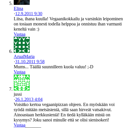
Elina
·
12.9.2011 9:30
Liisa, ihana kuulla! Vegaanikokkailu ja varsinkin leipominen
on tosiaan monesti todella helppoa ja onnistuu ihan varmasti
keneltä vain :)
Vastaa
ArualMaria
·
31.10.2011 9:58
Mums... Täällä suunnilleen kuola valuu! ;-D
Vastaa
jussi
·
26.1.2013 4:04
Voisitko kertoa vegaanipizzan ohjeen. En myöskään voi
syödä mitään metsäsieniä, sillä saan hirveät vatsakivut.
Ainoastaan herkkusieniä! En tiedä kylläkään mistä on
kysymys? Joku sanoi minulle että se olisi sienisokeri!
Vastaa