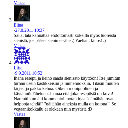
Vastaa
Elina
·
27.8.2011 10:37
Salla, tätä kannattaa ehdottomasti kokeilla myös tuoreista
sienistä, jos pääset sienimetsälle :) Yaelian, kiitos! :)
Vastaa
Liisa
·
9.9.2011 10:52
Ihana resepti ja keino saada sienisato käyttöön! Itse jumitun
turhan usein kastikkeisiin ja muhennoksiin. Tilasin muuten
kirjasi ja pakko kehua. Oikein monipuolinen ja
käytännönläheinen. Ihanaa että joka reseptistä on kuva!
Nauratti kun äiti kommentoi tuota kirjaa ''nämähän ovat
helppoja tehdä!'' ''näitähän aineksia mulla on kotona!'' Se
vegaanikokkailu ei olekaan niin mystistä :D
Vastaa