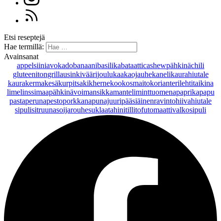
Etsi reseptejä
Hae termillä:
Avainsanat
appelsiini
avokado
banaani
basilika
bataatti
cashewpähkinä
chili
gluteeniton
grillaus
inkivääri
joulu
kaakaojauhe
kaneli
kaurahiutale
kaurakerma
kesäkurpitsa
kikherne
kookosmaito
korianteri
lehtitaikina
lime
linssi
maapähkinävoi
mansikka
manteli
minttu
omena
paprika
papu
pasta
peruna
pesto
porkkana
punajuuri
pääsiäinen
ravintohiivahiutale
sipuli
sitruuna
soijarouhe
suklaa
tahini
tilli
tofu
tomaatti
valkosipuli