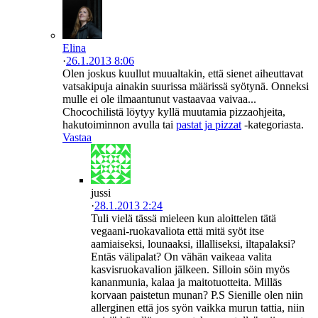
Elina
·
26.1.2013 8:06
Olen joskus kuullut muualtakin, että sienet aiheuttavat
vatsakipuja ainakin suurissa määrissä syötynä. Onneksi
mulle ei ole ilmaantunut vastaavaa vaivaa...
Chocochilistä löytyy kyllä muutamia pizzaohjeita,
hakutoiminnon avulla tai
pastat ja pizzat
-kategoriasta.
Vastaa
jussi
·
28.1.2013 2:24
Tuli vielä tässä mieleen kun aloittelen tätä
vegaani-ruokavaliota että mitä syöt itse
aamiaiseksi, lounaaksi, illalliseksi, iltapalaksi?
Entäs välipalat? On vähän vaikeaa valita
kasvisruokavalion jälkeen. Silloin söin myös
kananmunia, kalaa ja maitotuotteita. Milläs
korvaan paistetun munan? P.S Sienille olen niin
allerginen että jos syön vaikka murun tattia, niin