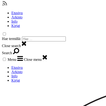
Etusivu
Arkisto
Info
Kirjat
Hae termillä:
Close search
Search
Menu
Close menu
Etusivu
Arkisto
Info
Kirjat