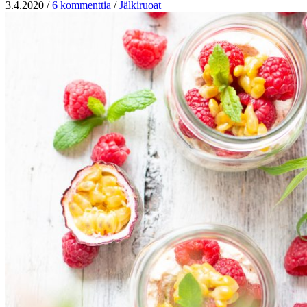
3.4.2020
/
6 kommenttia
/
Jälkiruoat