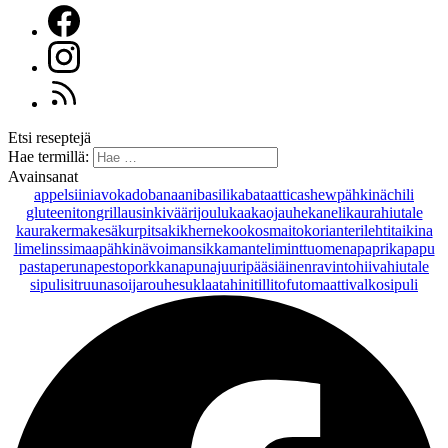
Etsi reseptejä
Hae termillä:
Avainsanat
appelsiini
avokado
banaani
basilika
bataatti
cashewpähkinä
chili
gluteeniton
grillaus
inkivääri
joulu
kaakaojauhe
kaneli
kaurahiutale
kaurakerma
kesäkurpitsa
kikherne
kookosmaito
korianteri
lehtitaikina
lime
linssi
maapähkinävoi
mansikka
manteli
minttu
omena
paprika
papu
pasta
peruna
pesto
porkkana
punajuuri
pääsiäinen
ravintohiivahiutale
sipuli
sitruuna
soijarouhe
suklaa
tahini
tilli
tofu
tomaatti
valkosipuli