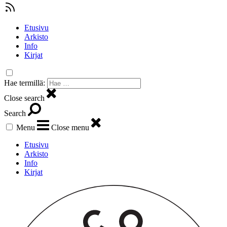
Etusivu
Arkisto
Info
Kirjat
Hae termillä:
Close search
Search
Menu
Close menu
Etusivu
Arkisto
Info
Kirjat