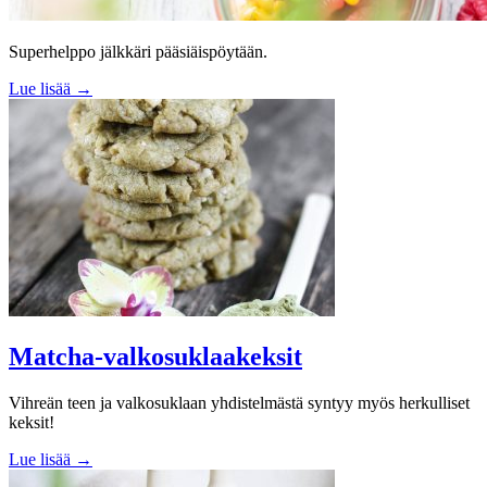
Superhelppo jälkkäri pääsiäispöytään.
Lue lisää →
Matcha-valkosuklaakeksit
Vihreän teen ja valkosuklaan yhdistelmästä syntyy myös herkulliset
keksit!
Lue lisää →