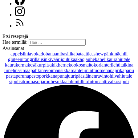
Etsi reseptejä
Hae termillä:
Avainsanat
appelsiini
avokado
banaani
basilika
bataatti
cashewpähkinä
chili
gluteeniton
grillaus
inkivääri
joulu
kaakaojauhe
kaneli
kaurahiutale
kaurakerma
kesäkurpitsa
kikherne
kookosmaito
korianteri
lehtitaikina
lime
linssi
maapähkinävoi
mansikka
manteli
minttu
omena
paprika
papu
pasta
peruna
pesto
porkkana
punajuuri
pääsiäinen
ravintohiivahiutale
sipuli
sitruuna
soijarouhe
suklaa
tahini
tilli
tofu
tomaatti
valkosipuli