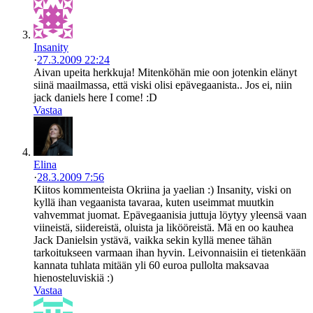
Insanity
·
27.3.2009 22:24
Aivan upeita herkkuja! Mitenköhän mie oon jotenkin elänyt
siinä maailmassa, että viski olisi epävegaanista.. Jos ei, niin
jack daniels here I come! :D
Vastaa
Elina
·
28.3.2009 7:56
Kiitos kommenteista Okriina ja yaelian :) Insanity, viski on
kyllä ihan vegaanista tavaraa, kuten useimmat muutkin
vahvemmat juomat. Epävegaanisia juttuja löytyy yleensä vaan
viineistä, siidereistä, oluista ja likööreistä. Mä en oo kauhea
Jack Danielsin ystävä, vaikka sekin kyllä menee tähän
tarkoitukseen varmaan ihan hyvin. Leivonnaisiin ei tietenkään
kannata tuhlata mitään yli 60 euroa pullolta maksavaa
hienosteluviskiä :)
Vastaa