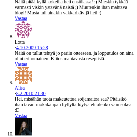
Näitä pitää kyllä kokeilla heti ensitilassa! :) Mieskin tykkää
varmasti viskin ystävänä näistä ;) Muutenkin ihan mahtava
blogi! Musta tuli ainakin vakkarikävijä heti :)
Vastaa
Lotta
·
4.10.2009 15:28
Näitä on tullut tehtyä jo pariin otteeseen, ja lopputulos on aina
ollut erinomainen. Kiitos mahtavasta reseptistä.
Vastaa
Alisa
·
8.2.2010 21:30
Hei, mistähän tuota makeutettua soijamaitoa saa? Pitäisikö
ihan tavan ruokakaupan hyllyltä löytyä eli olenko vain sokea
:D
Vastaa