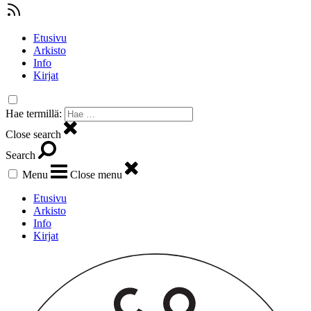
Etusivu
Arkisto
Info
Kirjat
Hae termillä:
Close search
Search
Menu
Close menu
Etusivu
Arkisto
Info
Kirjat