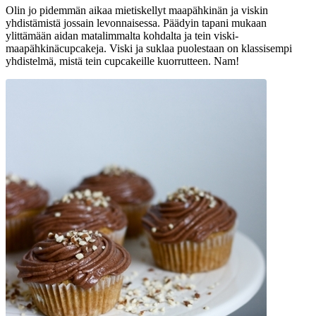
Olin jo pidemmän aikaa mietiskellyt maapähkinän ja viskin
yhdistämistä jossain levonnaisessa. Päädyin tapani mukaan
ylittämään aidan matalimmalta kohdalta ja tein viski-
maapähkinäcupcakeja. Viski ja suklaa puolestaan on klassisempi
yhdistelmä, mistä tein cupcakeille kuorrutteen. Nam!