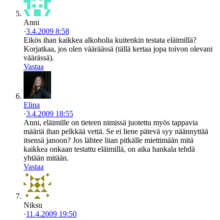
Anni
·
3.4.2009 8:58
Eikös ihan kaikkea alkoholia kuitenkin testata eläimillä?
Korjatkaa, jos olen vääräässä (tällä kertaa jopa toivon olevani
väärässä).
Vastaa
Elina
·
3.4.2009 18:55
Anni, eläimille on tieteen nimissä juotettu myös tappavia
määriä ihan pelkkää vettä. Se ei liene pätevä syy näännyttää
itsensä janoon? Jos lähtee liian pitkälle miettimään mitä
kaikkea onkaan testattu eläimillä, on aika hankala tehdä
yhtään mitään.
Vastaa
Niksu
·
11.4.2009 19:50