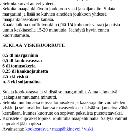
Sekoita kuivat aineet yhteen.
Sekoita maapähkinävoin joukkoon viski ja soijamaito. Sulata
margariini ja lisää se kuivien aineiden joukkoon yhdessä
maapähkinäseoksen kanssa.
Kaada taikina muffinivuokiin (jätä 1/4 kohoamisvaraa) ja paista
uunin keskitasolla 15-20 minuuttia. Jäähdytä hyvin ennen
kuorruttamista.
SUKLAA-VISKIKUORRUTE
0,5 dl margariinia
0,5 dl kookosrasvaa
6 dl tomusokeria
0,25 dl kaakaojauhetta
2,5 rkl viskiä
n. 3 rkl soijamaitoa
Sulata kookosrasva ja yhdistä se margariiniin. Anna jähmettyä
jaakapissa muutama minuutti.
Sekoita muutamassa erässä tomusokeri ja kaakaojauhe vuorotellen
viskin ja soijamaidon kanssa rasvaseokseen. Lisää soijamaitoa vähän
kerrallaan, kunnes kuorrute on sopivan paksuista pursotettavaksi.
Koristele cupcaket lopuksi rouhitulla maapähkinällä. Säilytä valmiit
cupcaket jääkaapissa.
Avainsanat:
kookosrasva
/
maapähkinävoi
/
viski