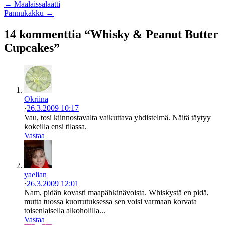
← Maalaissalaatti
Pannukakku →
14 kommenttia “Whisky & Peanut Butter
Cupcakes”
Okriina
·
26.3.2009 10:17
Vau, tosi kiinnostavalta vaikuttava yhdistelmä. Näitä täytyy
kokeilla ensi tilassa.
Vastaa
yaelian
·
26.3.2009 12:01
Nam, pidän kovasti maapähkinävoista. Whiskystä en pidä,
mutta tuossa kuorrutuksessa sen voisi varmaan korvata
toisenlaisella alkoholilla...
Vastaa