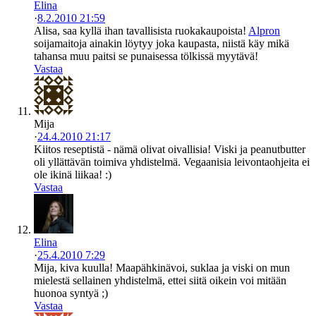
Elina
·
8.2.2010 21:59
Alisa, saa kyllä ihan tavallisista ruokakaupoista!
Alpron
soijamaitoja ainakin löytyy joka kaupasta, niistä käy mikä
tahansa muu paitsi se punaisessa tölkissä myytävä!
Vastaa
Mija
·
24.4.2010 21:17
Kiitos reseptistä - nämä olivat oivallisia! Viski ja peanutbutter
oli yllättävän toimiva yhdistelmä. Vegaanisia leivontaohjeita ei
ole ikinä liikaa! :)
Vastaa
Elina
·
25.4.2010 7:29
Mija, kiva kuulla! Maapähkinävoi, suklaa ja viski on mun
mielestä sellainen yhdistelmä, ettei siitä oikein voi mitään
huonoa syntyä ;)
Vastaa