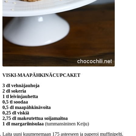
VISKI-MAAPÄHKINÄCUPCAKET
3 dl vehnäjauhoja
2 dl sokeria
1 tl leivinjauhetta
0,5 tl soodaa
0,5 dl maapähkinävoita
0,25 dl viskiä
2,75 dl makeutettua soijamaitoa
1 dl margariinisulaa
(tummansininen Keiju)
Laita uuni kuumenemaan 175 asteeseen ja paperoi muffinipelti.