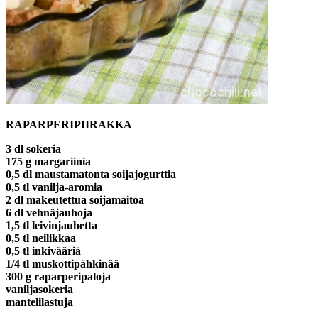
RAPARPERIPIIRAKKA
3 dl sokeria
175 g margariinia
0,5 dl maustamatonta soijajogurttia
0,5 tl vanilja-aromia
2 dl makeutettua soijamaitoa
6 dl vehnäjauhoja
1,5 tl leivinjauhetta
0,5 tl neilikkaa
0,5 tl inkivääriä
1/4 tl muskottipähkinää
300 g raparperipaloja
vaniljasokeria
mantelilastuja