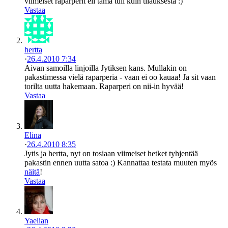
viimeiset raparperit eli tämä tuli kuin tilauksesta :)
Vastaa
hertta
·
26.4.2010 7:34
Aivan samoilla linjoilla Jytiksen kans. Mullakin on
pakastimessa vielä raparperia - vaan ei oo kauaa! Ja sit vaan
torilta uutta hakemaan. Raparperi on nii-in hyvää!
Vastaa
Elina
·
26.4.2010 8:35
Jytis ja hertta, nyt on tosiaan viimeiset hetket tyhjentää
pakastin ennen uutta satoa :) Kannattaa testata muuten myös
näitä
!
Vastaa
Yaelian