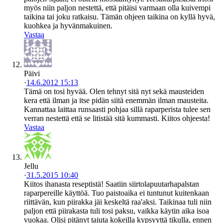
myös niin paljon nestettä, että pitäisi varmaan olla kuivempi
taikina tai joku ratkaisu. Tämän ohjeen taikina on kyllä hyvä,
kuohkea ja hyvänmakuinen.
Vastaa
Päivi
·
14.6.2012 15:13
Tämä on tosi hyvää. Olen tehnyt sitä nyt sekä mausteiden
kera että ilman ja itse pidän siitä enemmän ilman mausteita.
Kannattaa laittaa runsaasti pohjaa sillä raparperista tulee sen
verran nestettä että se litistää sitä kummasti. Kiitos ohjeesta!
Vastaa
Jellu
·
31.5.2015 10:40
Kiitos ihanasta reseptistä! Saatiin siirtolapuutarhapalstan
raparpereille käyttöä. Tuo paistoaika ei tuntunut kuitenkaan
riittävän, kun piirakka jäi keskeltä raa'aksi. Taikinaa tuli niin
paljon että piirakasta tuli tosi paksu, vaikka käytin aika isoa
vuokaa. Olisi pitänyt tajuta kokeilla kypsyyttä tikulla, ennen