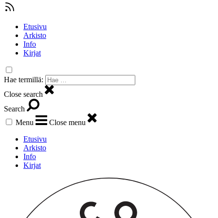
Etusivu
Arkisto
Info
Kirjat
Hae termillä:
Close search
Search
Menu
Close menu
Etusivu
Arkisto
Info
Kirjat