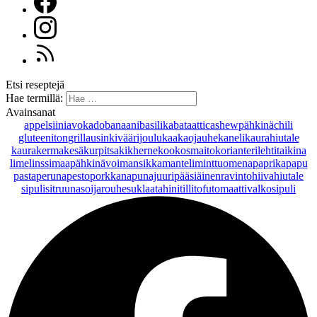
Etsi reseptejä
Hae termillä:
Avainsanat
appelsiini
avokado
banaani
basilika
bataatti
cashewpähkinä
chili
gluteeniton
grillaus
inkivääri
joulu
kaakaojauhe
kaneli
kaurahiutale
kaurakerma
kesäkurpitsa
kikherne
kookosmaito
korianteri
lehtitaikina
lime
linssi
maapähkinävoi
mansikka
manteli
minttu
omena
paprika
papu
pasta
peruna
pesto
porkkana
punajuuri
pääsiäinen
ravintohiivahiutale
sipuli
sitruuna
soijarouhe
suklaa
tahini
tilli
tofu
tomaatti
valkosipuli