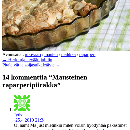
Avainsanat:
inkivääri
/
manteli
/
neilikka
/
raparperi
← Herkkuja kevään juhliin
Pitaleivät ja soijasuikaletäyte →
14 kommenttia “Mausteinen
raparperipiirakka”
Jytis
·
25.4.2010 21:34
Oi nam! Mä just mietinkin miten voisin hyödyntää pakastimet