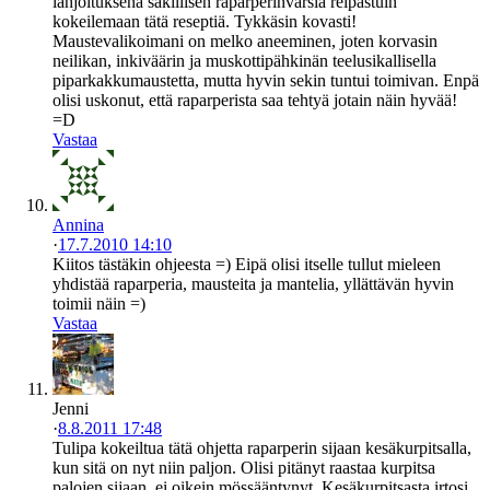
lahjoituksena säkillisen raparperinvarsia reipastuin
kokeilemaan tätä reseptiä. Tykkäsin kovasti!
Maustevalikoimani on melko aneeminen, joten korvasin
neilikan, inkiväärin ja muskottipähkinän teelusikallisella
piparkakkumaustetta, mutta hyvin sekin tuntui toimivan. Enpä
olisi uskonut, että raparperista saa tehtyä jotain näin hyvää!
=D
Vastaa
Annina
·
17.7.2010 14:10
Kiitos tästäkin ohjeesta =) Eipä olisi itselle tullut mieleen
yhdistää raparperia, mausteita ja mantelia, yllättävän hyvin
toimii näin =)
Vastaa
Jenni
·
8.8.2011 17:48
Tulipa kokeiltua tätä ohjetta raparperin sijaan kesäkurpitsalla,
kun sitä on nyt niin paljon. Olisi pitänyt raastaa kurpitsa
palojen sijaan, ei oikein mössääntynyt. Kesäkurpitsasta irtosi