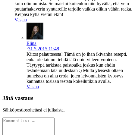
kuin otin uunista. Se maistui kuitenkin niin hyvältä, että vein
puutarhakaverin synttäreille tarjolle vaikka olikin vähän raaka.
Kelpasi kyllä vieraillekin!
Vastaa
Elina
·
31.5.2015 11:48
Kiitos palautteesta! Tämä on jo ihan ikivanha resepti,
enkä ole tainnut tehdä tätä noin viiteen vuoteen.
Täytyypä tarkistaa paistoaika joskus kun ehdin
testailemaan tätä uudestaan :) Mutta yleisesti ottaen
uuneissa on aina eroja, joten leivonnaisten kypsyys
kannattaa tosiaan testata kokeilutikun avulla.
Vastaa
Jätä vastaus
Sähköpostiosoitettasi ei julkaista.