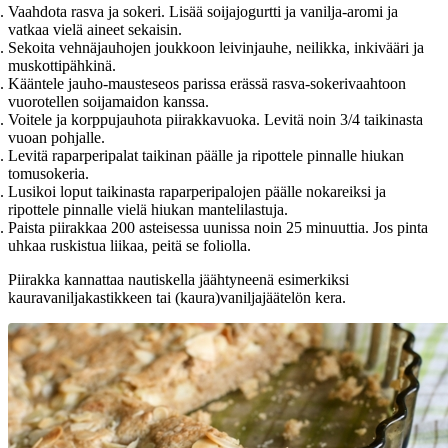
Vaahdota rasva ja sokeri. Lisää soijajogurtti ja vanilja-aromi ja
vatkaa vielä aineet sekaisin.
Sekoita vehnäjauhojen joukkoon leivinjauhe, neilikka, inkivääri ja
muskottipähkinä.
Kääntele jauho-mausteseos parissa erässä rasva-sokerivaahtoon
vuorotellen soijamaidon kanssa.
Voitele ja korppujauhota piirakkavuoka. Levitä noin 3/4 taikinasta
vuoan pohjalle.
Levitä raparperipalat taikinan päälle ja ripottele pinnalle hiukan
tomusokeria.
Lusikoi loput taikinasta raparperipalojen päälle nokareiksi ja
ripottele pinnalle vielä hiukan mantelilastuja.
Paista piirakkaa 200 asteisessa uunissa noin 25 minuuttia. Jos pinta
uhkaa ruskistua liikaa, peitä se foliolla.
Piirakka kannattaa nautiskella jäähtyneenä esimerkiksi
kauravaniljakastikkeen tai (kaura)vaniljajäätelön kera.