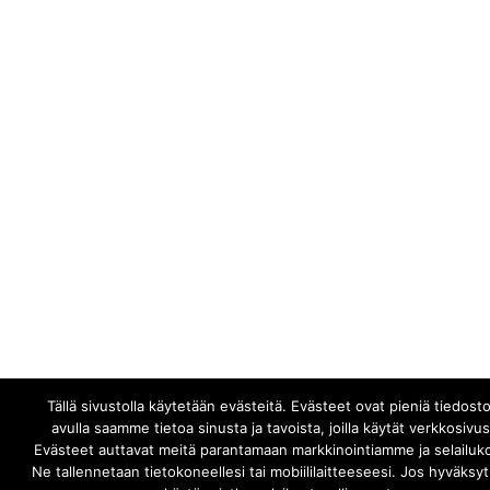
Tällä sivustolla käytetään evästeitä. Evästeet ovat pieniä tiedosto
avulla saamme tietoa sinusta ja tavoista, joilla käytät verkkosiv
Evästeet auttavat meitä parantamaan markkinointiamme ja selailuk
Ne tallennetaan tietokoneellesi tai mobiililaitteeseesi. Jos hyväksy