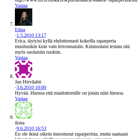
Vastaa
Elina
·
1.5.2010 13:17
Erica, täytyisi kyllä ehdottomasti kokeilla raparperia
muuhunkin kuin vain leivonnaisiin. Kiinnostaisi testata sitä
myös suolaisiin ruokiin.
Vastaa
Jan Hirvilahti
·
3.6.2010 10:00
Hyvää. Hienoa että maidottomille on jotain näin hienoa.
Vastaa
ilona
·
9.6.2010 16:53
En ole ikinä oikein innostunut raparperista, mutta saatuani