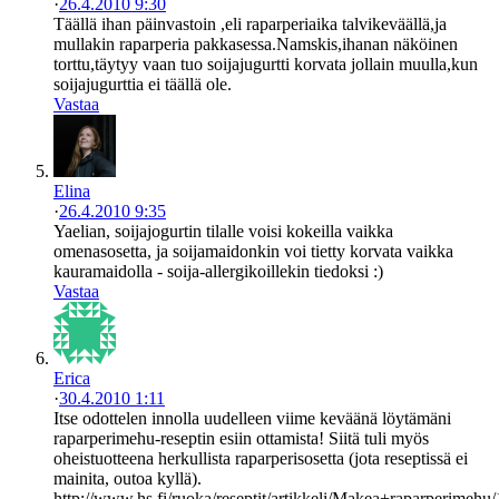
·
26.4.2010 9:30
Täällä ihan päinvastoin ,eli raparperiaika talvikeväällä,ja
mullakin raparperia pakkasessa.Namskis,ihanan näköinen
torttu,täytyy vaan tuo soijajugurtti korvata jollain muulla,kun
soijajugurttia ei täällä ole.
Vastaa
Elina
·
26.4.2010 9:35
Yaelian, soijajogurtin tilalle voisi kokeilla vaikka
omenasosetta, ja soijamaidonkin voi tietty korvata vaikka
kauramaidolla - soija-allergikoillekin tiedoksi :)
Vastaa
Erica
·
30.4.2010 1:11
Itse odottelen innolla uudelleen viime keväänä löytämäni
raparperimehu-reseptin esiin ottamista! Siitä tuli myös
oheistuotteena herkullista raparperisosetta (jota reseptissä ei
mainita, outoa kyllä).
http://www.hs.fi/ruoka/reseptit/artikkeli/Makea+raparperimeh