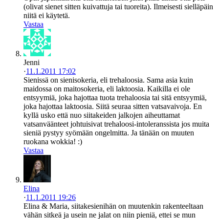
(olivat sienet sitten kuivattuja tai tuoreita). Ilmeisesti sielläpäin
niitä ei käytetä.
Vastaa
Jenni
·
11.1.2011 17:02
Sienissä on sienisokeria, eli trehaloosia. Sama asia kuin
maidossa on maitosokeria, eli laktoosia. Kaikilla ei ole
entsyymiä, joka hajottaa tuota trehaloosia tai sitä entsyymiä,
joka hajottaa laktoosia. Siitä seuraa sitten vatsavaivoja. En
kyllä usko että nuo siitakeiden jalkojen aiheuttamat
vatsanväänteet johtuisivat trehaloosi-intoleranssista jos muita
sieniä pystyy syömään ongelmitta. Ja tänään on muuten
ruokana wokkia! :)
Vastaa
Elina
·
11.1.2011 19:26
Elina & Maria, siitakesienihän on muutenkin rakenteeltaan
vähän sitkeä ja usein ne jalat on niin pieniä, ettei se mun