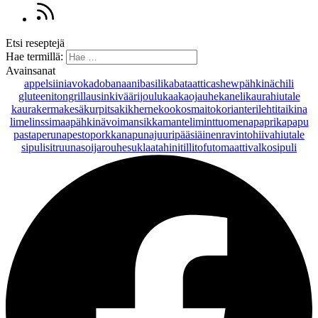
Etsi reseptejä
Hae termillä:
Avainsanat
appelsiini
avokado
banaani
basilika
bataatti
cashewpähkinä
chili
gluteeniton
grillaus
inkivääri
joulu
kaakaojauhe
kaneli
kaurahiutale
kaurakerma
kesäkurpitsa
kikherne
kookosmaito
korianteri
lehtitaikina
lime
linssi
maapähkinävoi
mansikka
manteli
minttu
omena
paprika
papu
pasta
peruna
pesto
porkkana
punajuuri
pääsiäinen
ravintohiivahiutale
sipuli
sitruuna
soijarouhe
suklaa
tahini
tilli
tofu
tomaatti
valkosipuli