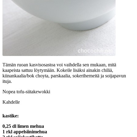
Tämän ruoan kasvisosastoa voi vaihdella sen mukaan, mitä
kaapeista sattuu löytymään. Kokeile lisäksi ainakin chiliä,
kiinankaalia/bok choyta, parskaalia, sokeriherneitä ja soijapavun
ituja.
Nopea tofu-siitakewokki
Kahdelle
kastike:
0,25 dl limen mehua
1 rkl appelsiinimehua