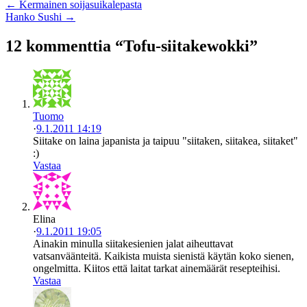
← Kermainen soijasuikalepasta
Hanko Sushi →
12 kommenttia “Tofu-siitakewokki”
Tuomo
·
9.1.2011 14:19
Siitake on laina japanista ja taipuu "siitaken, siitakea, siitaket"
:)
Vastaa
Elina
·
9.1.2011 19:05
Ainakin minulla siitakesienien jalat aiheuttavat
vatsanväänteitä. Kaikista muista sienistä käytän koko sienen,
ongelmitta. Kiitos että laitat tarkat ainemäärät resepteihisi.
Vastaa