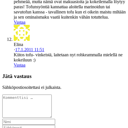
pehmeää, mutta nämä ovat makuasioita ja kokeilemalla löytyy
paras! Tofunsyöntiä kannattaa aloitella marinoidun tai
savutofun kanssa - tavallinen tofu kun ei oikein maistu miltään
ja sen ominaismaku vaatii kuitenkin vähän totuttelua.
Vastaa
Elina
·
17.1.2011 11:51
Kiitos tofu- vinkeistä, laitetaan nyt rohkeammalla mielellä ne
kokeiluun :)
Vastaa
Jätä vastaus
Sähköpostiosoitettasi ei julkaista.