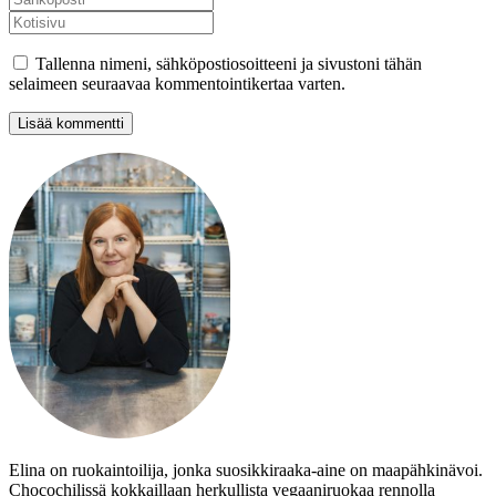
Tallenna nimeni, sähköpostiosoitteeni ja sivustoni tähän
selaimeen seuraavaa kommentointikertaa varten.
Elina on ruokaintoilija, jonka suosikkiraaka-aine on maapähkinävoi.
Chocochilissä kokkaillaan herkullista vegaaniruokaa rennolla