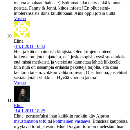
menoa ainakaan haittaa :) Isoimmat jalat tietty ehkä kannattaa
poistaa. Fanny & Jenni, kiitos infosta! En ollut sieni-
intoleranssista ikinä kuullutkaan. Aina oppii jotain uutta!
Vastaa
Elina
·
14.1.2011 10:43
Hei, ja kiitos mainiosta blogista. Olen tofujen suhteen
kokematon, joten ajattelin, että josko sopisi kysyä suosituksia,
että mistä merkeistä ja versioista kannattaa lähteä liikkeelle,
kun niitä on useampia erilaisia paketteja tarjolla, että osaa
keittoon tai em. vokkiin valita sopivan. Olisi hienoa, jos ehtisit
vastata jotain vinkkejä. Hyvää vuoden jatkoa!
Vastaa
Elina
·
14.1.2011 18:25
Elina, perustofuksi ihan kaikkiin ruokiin käy Alpron
maustamaton tofu
tai
kotimainen vastaava
. Etnisissä kaupoissa
myytävät tofut ja esim. Blue Dragon -tofu on mielestäni liian