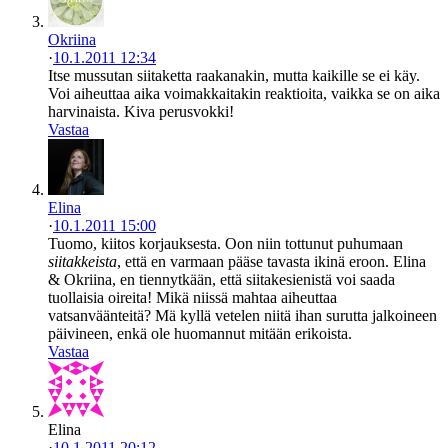
Okriina
·
10.1.2011 12:34
Itse mussutan siitaketta raakanakin, mutta kaikille se ei käy.
Voi aiheuttaa aika voimakkaitakin reaktioita, vaikka se on aika
harvinaista. Kiva perusvokki!
Vastaa
Elina
·
10.1.2011 15:00
Tuomo, kiitos korjauksesta. Oon niin tottunut puhumaan
siitakkeista
, että en varmaan pääse tavasta ikinä eroon. Elina
& Okriina, en tiennytkään, että siitakesienistä voi saada
tuollaisia oireita! Mikä niissä mahtaa aiheuttaa
vatsanväänteitä? Mä kyllä vetelen niitä ihan surutta jalkoineen
päivineen, enkä ole huomannut mitään erikoista.
Vastaa
Elina
·
10.1.2011 20:12