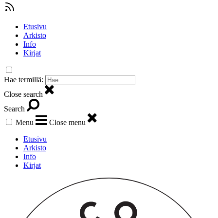
Etusivu
Arkisto
Info
Kirjat
Hae termillä:
Close search
Search
Menu
Close menu
Etusivu
Arkisto
Info
Kirjat