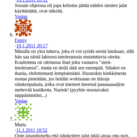
Jossain ohjeessa oli jopa kehotus jättää näiden sienien jalat
käyttämättä, ovat sitkeitä.
Vastaa
Fanny
·
10.1.2011 20:17
Minulla on yksi tuttava, joka ei voi syödä sieniä lainkaan, sillä
hän saa niistä laktoosi-intoleranssia muistuttavia oireita.
Kuulemma on olemassa ihan joku vastaava "sieni-
intoleranssi", mutta en tiedä siitä sen enempää. Siitaket on
ihania, ehdottomasti lempisieniäni. Huonokin kinkkimesta
nostaa pisteitään, jos heidän wokissaan on iiiisoja
siitakenpalasia, jotka ovat imeneet itseensä paaaaaaaaljon
mehevää kastiketta. Namsk! (pyyhin seuraavaksi
näppäimistöni...)
Vastaa
Maria
·
11.1.2011 10:52
Opin japanilaiselta että siitakeiden jalat pitää ainaa otta pois