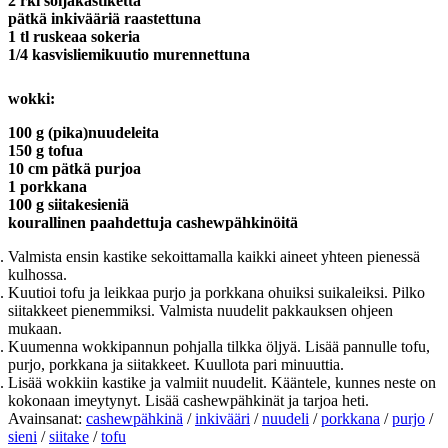
2 rkl soijakastiketta
pätkä inkivääriä raastettuna
1 tl ruskeaa sokeria
1/4 kasvisliemikuutio murennettuna
wokki:
100 g (pika)nuudeleita
150 g tofua
10 cm pätkä purjoa
1 porkkana
100 g siitakesieniä
kourallinen paahdettuja cashewpähkinöitä
Valmista ensin kastike sekoittamalla kaikki aineet yhteen pienessä
kulhossa.
Kuutioi tofu ja leikkaa purjo ja porkkana ohuiksi suikaleiksi. Pilko
siitakkeet pienemmiksi. Valmista nuudelit pakkauksen ohjeen
mukaan.
Kuumenna wokkipannun pohjalla tilkka öljyä. Lisää pannulle tofu,
purjo, porkkana ja siitakkeet. Kuullota pari minuuttia.
Lisää wokkiin kastike ja valmiit nuudelit. Kääntele, kunnes neste on
kokonaan imeytynyt. Lisää cashewpähkinät ja tarjoa heti.
Avainsanat:
cashewpähkinä
/
inkivääri
/
nuudeli
/
porkkana
/
purjo
/
sieni
/
siitake
/
tofu