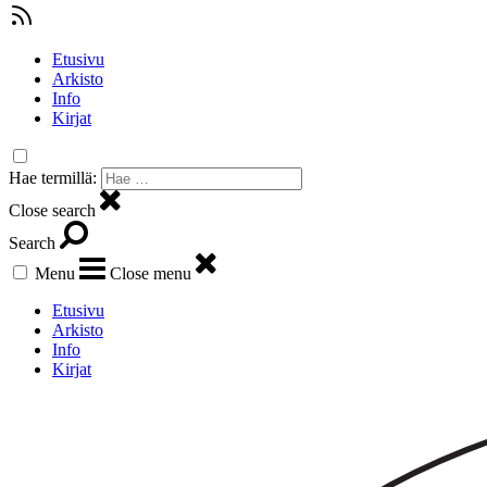
Etusivu
Arkisto
Info
Kirjat
Hae termillä:
Close search
Search
Menu
Close menu
Etusivu
Arkisto
Info
Kirjat