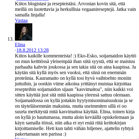
Kiitos blogistasi ja resepteistäsi. Arvostan kovin sitä, että
meillä on luotettavia ja herkullisia vegaanireseptejä. Jatka vain
samalla linjalla!
Vastaa
Elina
·
18.8.2012 13:28
Kiitos kaikille kommenteista! :) Eko-Esko, soijamaidon käyttö
on mun keittiössä yleisempää ihan siitä syystä, että se maistuu
parhaalta kahvin joukossa ja sen takia sitä on aina kaapissa. Ja
käytän sitä kyllä myös sen vuoksi, että siinä on enemmän
proteiinia. Kauramaito on kyllä tosi hyvä vaihtoehto moniin
juttuihin, ja oonkin viime aikoina yrittänyt muistaa kirjoittaa
resepteihin soijamaidon sijaan "kasvimaitoa", niin kaikki voi
sitten käyttää just sitä mitä kaapissa yleensä sattuu olemaan.
Soijamaidossa on kyllä joitakin hyytymisominaisuuksia ja se
on täyteläisemmän makuista, mutta useimmiten sillä ei oo
suurta merkitystä mitä kasvimaitoa käyttää. Elina, toinen kirja
on kyllä jo hautumassa, mutta aloin keväällä opiskelemaan ja
käyn samalla töissä, niin aika ei nyt enää riitä keittokirjan
kirjoittamiselle. Heti kun tahti vähän hiljenee, ajattelin ryhtyä
pakertamaan sen parissa :)