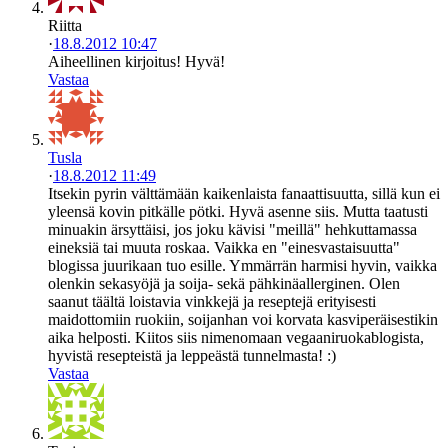
Riitta
·
18.8.2012 10:47
Aiheellinen kirjoitus! Hyvä!
Vastaa
Tusla
·
18.8.2012 11:49
Itsekin pyrin välttämään kaikenlaista fanaattisuutta, sillä kun ei
yleensä kovin pitkälle pötki. Hyvä asenne siis. Mutta taatusti
minuakin ärsyttäisi, jos joku kävisi "meillä" hehkuttamassa
eineksiä tai muuta roskaa. Vaikka en "einesvastaisuutta"
blogissa juurikaan tuo esille. Ymmärrän harmisi hyvin, vaikka
olenkin sekasyöjä ja soija- sekä pähkinäallerginen. Olen
saanut täältä loistavia vinkkejä ja reseptejä erityisesti
maidottomiin ruokiin, soijanhan voi korvata kasviperäisestikin
aika helposti. Kiitos siis nimenomaan vegaaniruokablogista,
hyvistä resepteistä ja leppeästä tunnelmasta! :)
Vastaa