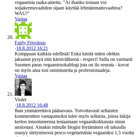
vegaanisia raaka-aineita. "Ai ihanko tosiaan voi
soijakermavaahdon sijaan käyttää lehmänmaitovaahtoa?
WAU!"
Vastaa
Fairly Frivolous
·
18.8.2012 16:21
Komppaan kaikkia edellisiä! Enkä käsitä miten oletkin
jaksanut pysyä niin kärsivällisenä - respect! Sulla on varmasti
Suomen paras vegaaniruokablogi jota on ilo seurata - kuvat
on myös aina tosi onnistuneita ja professionaaleja.
Vastaa
Violet
·
18.8.2012 16:48
Ihan ymmärrettävä päänavaus. Toivottavasti sellaisten
kommenttien vastapainoksi tulee myös sellaisia, joissa lukija
kertoo innostuneensa testaamaan vegaanikokkausta sinun
ansiostasi. Ainakin minulle blogisi löytäminen oli takuulla
osasyy siirtymisessä pesco-vegetaristista vegaaniksi 1,5 vuotta