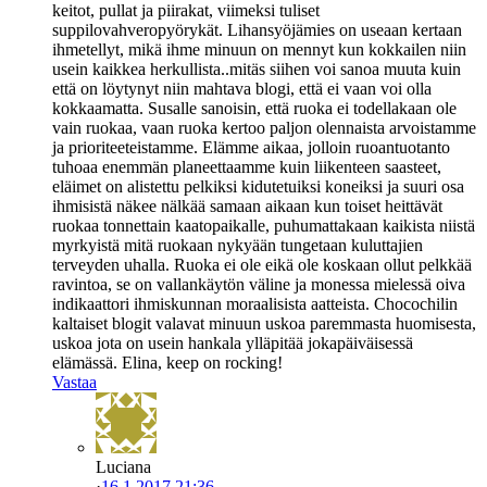
keitot, pullat ja piirakat, viimeksi tuliset
suppilovahveropyörykät. Lihansyöjämies on useaan kertaan
ihmetellyt, mikä ihme minuun on mennyt kun kokkailen niin
usein kaikkea herkullista..mitäs siihen voi sanoa muuta kuin
että on löytynyt niin mahtava blogi, että ei vaan voi olla
kokkaamatta. Susalle sanoisin, että ruoka ei todellakaan ole
vain ruokaa, vaan ruoka kertoo paljon olennaista arvoistamme
ja prioriteeteistamme. Elämme aikaa, jolloin ruoantuotanto
tuhoaa enemmän planeettaamme kuin liikenteen saasteet,
eläimet on alistettu pelkiksi kidutetuiksi koneiksi ja suuri osa
ihmisistä näkee nälkää samaan aikaan kun toiset heittävät
ruokaa tonnettain kaatopaikalle, puhumattakaan kaikista niistä
myrkyistä mitä ruokaan nykyään tungetaan kuluttajien
terveyden uhalla. Ruoka ei ole eikä ole koskaan ollut pelkkää
ravintoa, se on vallankäytön väline ja monessa mielessä oiva
indikaattori ihmiskunnan moraalisista aatteista. Chocochilin
kaltaiset blogit valavat minuun uskoa paremmasta huomisesta,
uskoa jota on usein hankala ylläpitää jokapäiväisessä
elämässä. Elina, keep on rocking!
Vastaa
Luciana
·
16.1.2017 21:36