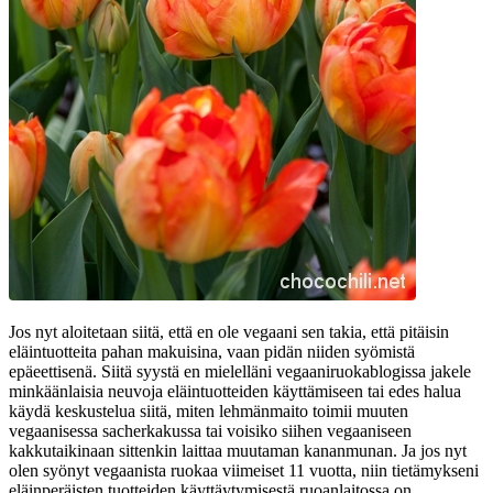
Jos nyt aloitetaan siitä, että en ole vegaani sen takia, että pitäisin
eläintuotteita pahan makuisina, vaan pidän niiden syömistä
epäeettisenä. Siitä syystä en mielelläni vegaaniruokablogissa jakele
minkäänlaisia neuvoja eläintuotteiden käyttämiseen tai edes halua
käydä keskustelua siitä, miten lehmänmaito toimii muuten
vegaanisessa sacherkakussa tai voisiko siihen vegaaniseen
kakkutaikinaan sittenkin laittaa muutaman kananmunan. Ja jos nyt
olen syönyt vegaanista ruokaa viimeiset 11 vuotta, niin tietämykseni
eläinperäisten tuotteiden käyttäytymisestä ruoanlaitossa on