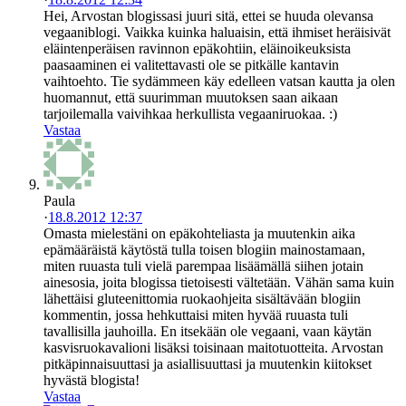
Hei, Arvostan blogissasi juuri sitä, ettei se huuda olevansa
vegaaniblogi. Vaikka kuinka haluaisin, että ihmiset heräisivät
eläintenperäisen ravinnon epäkohtiin, eläinoikeuksista
paasaaminen ei valitettavasti ole se pitkälle kantavin
vaihtoehto. Tie sydämmeen käy edelleen vatsan kautta ja olen
huomannut, että suurimman muutoksen saan aikaan
tarjoilemalla vaivihkaa herkullista vegaaniruokaa. :)
Vastaa
Paula
·
18.8.2012 12:37
Omasta mielestäni on epäkohteliasta ja muutenkin aika
epämääräistä käytöstä tulla toisen blogiin mainostamaan,
miten ruuasta tuli vielä parempaa lisäämällä siihen jotain
ainesosia, joita blogissa tietoisesti vältetään. Vähän sama kuin
lähettäisi gluteenittomia ruokaohjeita sisältävään blogiin
kommentin, jossa hehkuttaisi miten hyvää ruuasta tuli
tavallisilla jauhoilla. En itsekään ole vegaani, vaan käytän
kasvisruokavalioni lisäksi toisinaan maitotuotteita. Arvostan
pitkäpinnaisuuttasi ja asiallisuuttasi ja muutenkin kiitokset
hyvästä blogista!
Vastaa