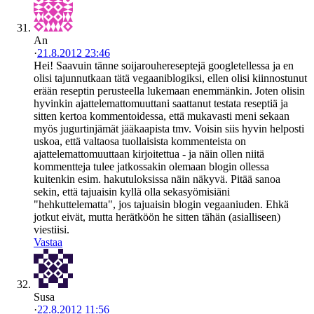
An
·
21.8.2012 23:46
Hei! Saavuin tänne soijarouhereseptejä googletellessa ja en
olisi tajunnutkaan tätä vegaaniblogiksi, ellen olisi kiinnostunut
erään reseptin perusteella lukemaan enemmänkin. Joten olisin
hyvinkin ajattelemattomuuttani saattanut testata reseptiä ja
sitten kertoa kommentoidessa, että mukavasti meni sekaan
myös jugurtinjämät jääkaapista tmv. Voisin siis hyvin helposti
uskoa, että valtaosa tuollaisista kommenteista on
ajattelemattomuuttaan kirjoitettua - ja näin ollen niitä
kommentteja tulee jatkossakin olemaan blogin ollessa
kuitenkin esim. hakutuloksissa näin näkyvä. Pitää sanoa
sekin, että tajuaisin kyllä olla sekasyömisiäni
"hehkuttelematta", jos tajuaisin blogin vegaaniuden. Ehkä
jotkut eivät, mutta herätköön he sitten tähän (asialliseen)
viestiisi.
Vastaa
Susa
·
22.8.2012 11:56