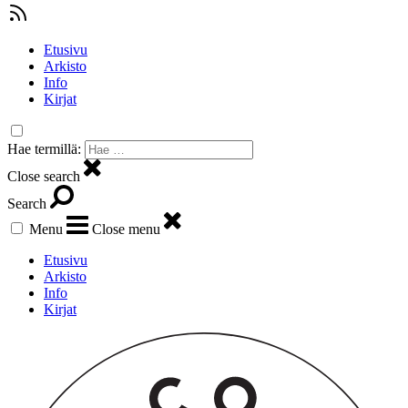
Etusivu
Arkisto
Info
Kirjat
Hae termillä:
Close search
Search
Menu
Close menu
Etusivu
Arkisto
Info
Kirjat