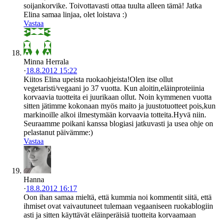
soijankorvike. Toivottavasti ottaa tuulta alleen tämä! Jatka
Elina samaa linjaa, olet loistava :)
Vastaa
Minna Herrala
·
18.8.2012 15:22
Kiitos Elina upeista ruokaohjeista!Olen itse ollut
vegetaristi/vegaani jo 37 vuotta. Kun aloitin,eläinproteiinia
korvaavia tuotteita ei juurikaan ollut. Noin kymmenen vuotta
sitten jätimme kokonaan myös maito ja juustotuotteet pois,kun
markinoille alkoi ilmestymään korvaavia totteita.Hyvä niin.
Seuraamme poikani kanssa blogiasi jatkuvasti ja usea ohje on
pelastanut päivämme:)
Vastaa
Hanna
·
18.8.2012 16:17
Oon ihan samaa mieltä, että kummia noi kommentit siitä, että
ihmiset ovat vaivautuneet tulemaan vegaaniseen ruokablogiin
asti ja sitten käyttävät eläinperäisiä tuotteita korvaamaan