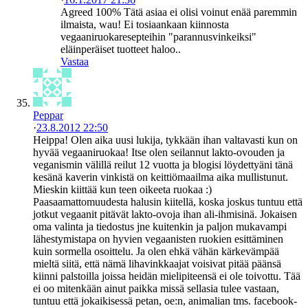
Agreed 100% Tätä asiaa ei olisi voinut enää paremmin
ilmaista, wau! Ei tosiaankaan kiinnosta
vegaaniruokaresepteihin "parannusvinkeiksi"
eläinperäiset tuotteet haloo..
Vastaa
Peppar
·
23.8.2012 22:50
Heippa! Olen aika uusi lukija, tykkään ihan valtavasti kun on
hyvää vegaaniruokaa! Itse olen seilannut lakto-ovouden ja
veganismin välillä reilut 12 vuotta ja blogisi löydettyäni tänä
kesänä kaverin vinkistä on keittiömaailma aika mullistunut.
Mieskin kiittää kun teen oikeeta ruokaa :)
Paasaamattomuudesta halusin kiitellä, koska joskus tuntuu että
jotkut vegaanit pitävät lakto-ovoja ihan ali-ihmisinä. Jokaisen
oma valinta ja tiedostus jne kuitenkin ja paljon mukavampi
lähestymistapa on hyvien vegaanisten ruokien esittäminen
kuin sormella osoittelu. Ja olen ehkä vähän kärkevämpää
mieltä siitä, että nämä lihavinkkaajat voisivat pitää päänsä
kiinni palstoilla joissa heidän mielipiteensä ei ole toivottu. Tää
ei oo mitenkään ainut paikka missä sellasia tulee vastaan,
tuntuu että jokaikisessä petan, oe:n, animalian tms. facebook-