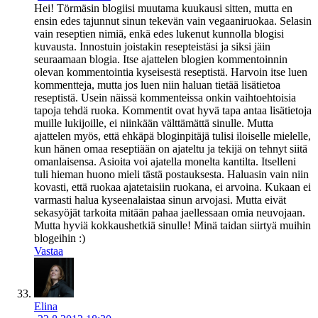
Hei! Törmäsin blogiisi muutama kuukausi sitten, mutta en
ensin edes tajunnut sinun tekevän vain vegaaniruokaa. Selasin
vain reseptien nimiä, enkä edes lukenut kunnolla blogisi
kuvausta. Innostuin joistakin resepteistäsi ja siksi jäin
seuraamaan blogia. Itse ajattelen blogien kommentoinnin
olevan kommentointia kyseisestä reseptistä. Harvoin itse luen
kommentteja, mutta jos luen niin haluan tietää lisätietoa
reseptistä. Usein näissä kommenteissa onkin vaihtoehtoisia
tapoja tehdä ruoka. Kommentit ovat hyvä tapa antaa lisätietoja
muille lukijoille, ei niinkään välttämättä sinulle. Mutta
ajattelen myös, että ehkäpä bloginpitäjä tulisi iloiselle mielelle,
kun hänen omaa reseptiään on ajateltu ja tekijä on tehnyt siitä
omanlaisensa. Asioita voi ajatella monelta kantilta. Itselleni
tuli hieman huono mieli tästä postauksesta. Haluasin vain niin
kovasti, että ruokaa ajatetaisiin ruokana, ei arvoina. Kukaan ei
varmasti halua kyseenalaistaa sinun arvojasi. Mutta eivät
sekasyöjät tarkoita mitään pahaa jaellessaan omia neuvojaan.
Mutta hyviä kokkaushetkiä sinulle! Minä taidan siirtyä muihin
blogeihin :)
Vastaa
Elina