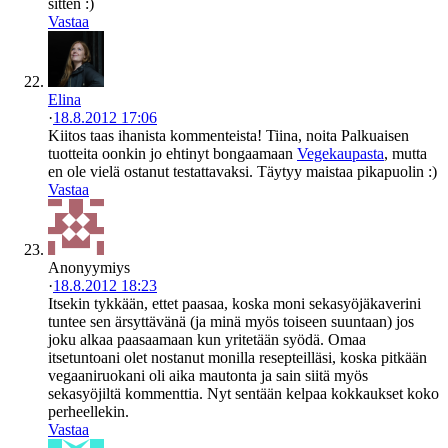
sitten :)
Vastaa
Elina
·
18.8.2012 17:06
Kiitos taas ihanista kommenteista! Tiina, noita Palkuaisen
tuotteita oonkin jo ehtinyt bongaamaan
Vegekaupasta
, mutta
en ole vielä ostanut testattavaksi. Täytyy maistaa pikapuolin :)
Vastaa
Anonyymiys
·
18.8.2012 18:23
Itsekin tykkään, ettet paasaa, koska moni sekasyöjäkaverini
tuntee sen ärsyttävänä (ja minä myös toiseen suuntaan) jos
joku alkaa paasaamaan kun yritetään syödä. Omaa
itsetuntoani olet nostanut monilla resepteilläsi, koska pitkään
vegaaniruokani oli aika mautonta ja sain siitä myös
sekasyöjiltä kommenttia. Nyt sentään kelpaa kokkaukset koko
perheellekin.
Vastaa