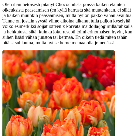
Olen ihan tietoisesti pitänyt Chocochilistä poissa kaiken eläinten
oikeuksista paasaamisen (en kyllä harrasta sitä muutenkaan, ei sillä)
ja kaiken muunkin paasaamisen, mutta nyt on pakko vähän avautua.
Tänne on jostain syystä viime aikoina alkanut tulla paljon kyselyitä
voiko esimerkiksi soijatuotteen x korvata maidolla/jogurtilla/rahkalla
ja hehkutusta siitä, kuinka joku resepti toimi erinomaisen hyvin, kun
siihen lisäsi vähän juustoa tai kermaa. En oikein tiedä miten tähän
pitäisi suhtautua, mutta nyt se herne meinaa olla jo nenässä.