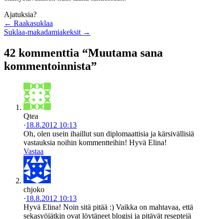
Ajatuksia?
← Raakasuklaa
Suklaa-makadamiakeksit →
42 kommenttia “Muutama sana
kommentoinnista”
Qtea
·
18.8.2012 10:13
Oh, olen usein ihaillut sun diplomaattisia ja kärsivällisiä
vastauksia noihin kommentteihin! Hyvä Elina!
Vastaa
chjoko
·
18.8.2012 10:13
Hyvä Elina! Noin sitä pitää :) Vaikka on mahtavaa, että
sekasyöjätkin ovat löytäneet blogisi ja pitävät reseptejä