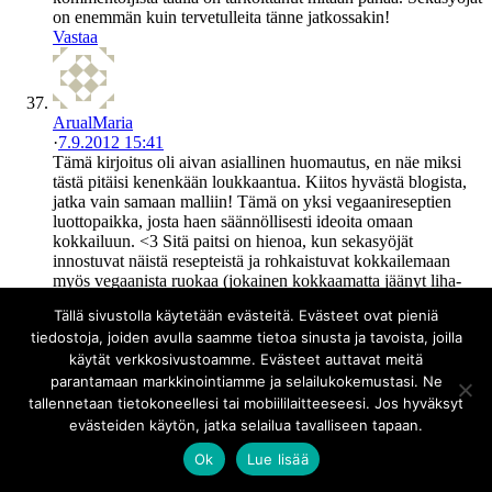
on enemmän kuin tervetulleita tänne jatkossakin!
Vastaa
ArualMaria
·
7.9.2012 15:41
Tämä kirjoitus oli aivan asiallinen huomautus, en näe miksi
tästä pitäisi kenenkään loukkaantua. Kiitos hyvästä blogista,
jatka vain samaan malliin! Tämä on yksi vegaanireseptien
luottopaikka, josta haen säännöllisesti ideoita omaan
kokkailuun. <3 Sitä paitsi on hienoa, kun sekasyöjät
innostuvat näistä resepteistä ja rohkaistuvat kokkailemaan
myös vegaanista ruokaa (jokainen kokkaamatta jäänyt liha-
ateria on eteenpäin). Komppaan myös Seijaa hänen
Tällä sivustolla käytetään evästeitä. Evästeet ovat pieniä
kommentissaan siitä, että ruoka ei tosiaankaan ole vain
tiedostoja, joiden avulla saamme tietoa sinusta ja tavoista, joilla
ruokaa.
Vastaa
käytät verkkosivustoamme. Evästeet auttavat meitä
parantamaan markkinointiamme ja selailukokemustasi. Ne
tallennetaan tietokoneellesi tai mobiililaitteeseesi. Jos hyväksyt
evästeiden käytön, jatka selailua tavalliseen tapaan.
kata
Ok
Lue lisää
·
8.10.2012 22:22
Ymmärrän sun kannan, mutta yritä säkin ymmärtää