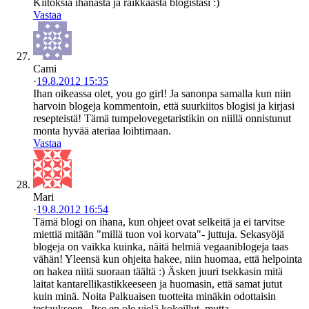
Kiitoksia ihanasta ja raikkaasta blogistasi :)
Vastaa
Cami
·
19.8.2012 15:35
Ihan oikeassa olet, you go girl! Ja sanonpa samalla kun niin
harvoin blogeja kommentoin, että suurkiitos blogisi ja kirjasi
resepteistä! Tämä tumpelovegetaristikin on niillä onnistunut
monta hyvää ateriaa loihtimaan.
Vastaa
Mari
·
19.8.2012 16:54
Tämä blogi on ihana, kun ohjeet ovat selkeitä ja ei tarvitse
miettiä mitään "millä tuon voi korvata"- juttuja. Sekasyöjä
blogeja on vaikka kuinka, näitä helmiä vegaaniblogeja taas
vähän! Yleensä kun ohjeita hakee, niin huomaa, että helpointa
on hakea niitä suoraan täältä :) Äsken juuri tsekkasin mitä
laitat kantarellikastikkeeseen ja huomasin, että samat jutut
kuin minä. Noita Palkuaisen tuotteita minäkin odottaisin
testaukseen.. Itse en ole vielä kokeillut, mutta