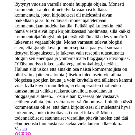
löytynyt vuosien varrella monia huippuja ohjeita. Monesti
kommenteissa olen ihmetellyt kuvaamasi kaltaisia
kommentteja, joten kirjoituksesi oli mielestäni aivan
paikallaan ja sai toivottavasti monet ajattelemaan
kommenttejaan uudelta kantila. Pelkäänpä kuitenkin, että
nämä viestit eivät lopu kirjoituksestasi huolimatta, sillä kaikki
kommentoijat/blogisi lukijat eivät välttämättä edes ymmärrä
lukevansa vegaaniblogia! Monet varmasti tulevat blogiisi
siten, että googlettavat jotain reseptiä ja päätyvät suoraan
tiettyyn blogaukseen, ja lukevat vain reseptin tutustumatta
blogiin sen enempää ja ymmärtämättä bloggaajan ideologiaa.
(Yläbannerissa lukee isolla vegaaniruokablogi, tiedän...
Haluan silti uskoa että ainakin osa näistä kommentoijista on
ollut vain ajattelemattomia!) Itsekin tulee usein vierailtua
blogeissa googlen kautta ja voin kuvitella että tällainen kämmi
voisi kyllä käydä minullekin, ei eläinperäisten tuotteiden
kanssa mutta vaikka raakaruokavaliota noudattavan
bloggaajan suhteen.. Tosin eihän kyseessä ole vastaava
eettinen valinta, joten vertaus on vähän ontuva. Pointtina tässä
kommentissa oli se, että tämä kirjoituksesi oli mielestäni hyvä
tarkennus, jonka toivottavasti monet lukevat! Mutta
todennäköisesti satunnaiset vierailijat pitävät huolen että tätä
eläinperäistä tuunausta saa sietää vielä tämän jälkeenkin...
Vastaa