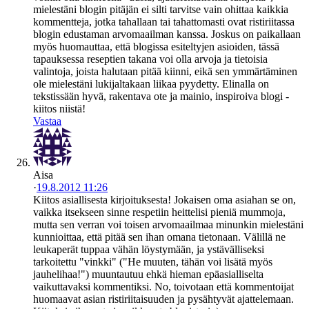
mielestäni blogin pitäjän ei silti tarvitse vain ohittaa kaikkia
kommentteja, jotka tahallaan tai tahattomasti ovat ristiriitassa
blogin edustaman arvomaailman kanssa. Joskus on paikallaan
myös huomauttaa, että blogissa esiteltyjen asioiden, tässä
tapauksessa reseptien takana voi olla arvoja ja tietoisia
valintoja, joista halutaan pitää kiinni, eikä sen ymmärtäminen
ole mielestäni lukijaltakaan liikaa pyydetty. Elinalla on
tekstissään hyvä, rakentava ote ja mainio, inspiroiva blogi -
kiitos niistä!
Vastaa
Aisa
·
19.8.2012 11:26
Kiitos asiallisesta kirjoituksesta! Jokaisen oma asiahan se on,
vaikka itsekseen sinne respetiin heittelisi pieniä mummoja,
mutta sen verran voi toisen arvomaailmaa minunkin mielestäni
kunnioittaa, että pitää sen ihan omana tietonaan. Välillä ne
leukaperät tuppaa vähän löystymään, ja ystävälliseksi
tarkoitettu "vinkki" ("He muuten, tähän voi lisätä myös
jauhelihaa!") muuntautuu ehkä hieman epäasialliselta
vaikuttavaksi kommentiksi. No, toivotaan että kommentoijat
huomaavat asian ristiriitaisuuden ja pysähtyvät ajattelemaan.