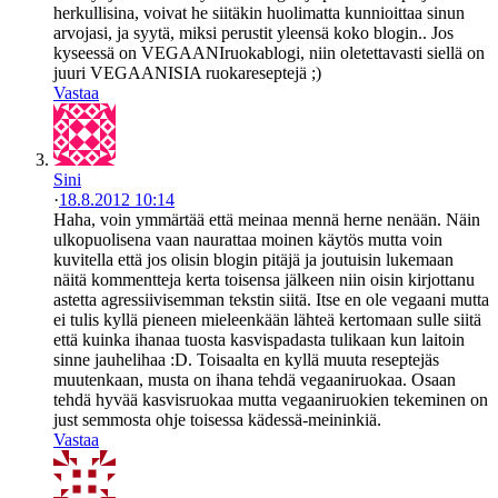
herkullisina, voivat he siitäkin huolimatta kunnioittaa sinun
arvojasi, ja syytä, miksi perustit yleensä koko blogin.. Jos
kyseessä on VEGAANIruokablogi, niin oletettavasti siellä on
juuri VEGAANISIA ruokareseptejä ;)
Vastaa
Sini
·
18.8.2012 10:14
Haha, voin ymmärtää että meinaa mennä herne nenään. Näin
ulkopuolisena vaan naurattaa moinen käytös mutta voin
kuvitella että jos olisin blogin pitäjä ja joutuisin lukemaan
näitä kommentteja kerta toisensa jälkeen niin oisin kirjottanu
astetta agressiivisemman tekstin siitä. Itse en ole vegaani mutta
ei tulis kyllä pieneen mieleenkään lähteä kertomaan sulle siitä
että kuinka ihanaa tuosta kasvispadasta tulikaan kun laitoin
sinne jauhelihaa :D. Toisaalta en kyllä muuta reseptejäs
muutenkaan, musta on ihana tehdä vegaaniruokaa. Osaan
tehdä hyvää kasvisruokaa mutta vegaaniruokien tekeminen on
just semmosta ohje toisessa kädessä-meininkiä.
Vastaa