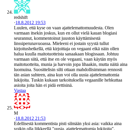
redshift
·
18.8.2012 19:53
Luulen, että kyse on vaan ajattelemattomuudesta. Olen
varmaan itsekin joskus, kun en ollut vielä kauan blogiasi
seurannut, kommentoinut juuston käyttämisestä
linssiperunavuoassa. Mieleeni ei jostain syystä tullut
kirjoitushetkellä, että kirjoittaja on vegaani eikä näin ollen
halua kuulla maitotuotteista sanaakaan blogissaan. Johtuu
varmaan siitä, että itse en ole vegaani, vaan käytän myös
maitotuotteita, munia ja harvoin jopa lihaakin, mutta näitä aina
luomuina. Suosittelisin silti ottaan mahdollisimman rennosti
tän asian suhteen, aina kun voi olla uusia ajattelemattomia
lukijoita. Tuskin kukaan tarkoituksella vegaanille hehkuttaa
asioita joita hän ei pidä eettisinä.
Vastaa
M
·
18.8.2012 21:53
Edellisestä kommentista pisti silmään yksi asia: vaikka aina
voikin olla liikkeellä "uusia, ajattelemattomia lukijoita",