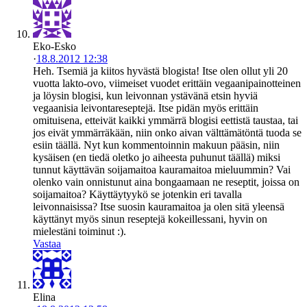
Eko-Esko
·
18.8.2012 12:38
Heh. Tsemiä ja kiitos hyvästä blogista! Itse olen ollut yli 20
vuotta lakto-ovo, viimeiset vuodet erittäin vegaanipainotteinen
ja löysin blogisi, kun leivonnan ystävänä etsin hyviä
vegaanisia leivontareseptejä. Itse pidän myös erittäin
omituisena, etteivät kaikki ymmärrä blogisi eettistä taustaa, tai
jos eivät ymmärräkään, niin onko aivan välttämätöntä tuoda se
esiin täällä. Nyt kun kommentoinnin makuun pääsin, niin
kysäisen (en tiedä oletko jo aiheesta puhunut täällä) miksi
tunnut käyttävän soijamaitoa kauramaitoa mieluummin? Vai
olenko vain onnistunut aina bongaamaan ne reseptit, joissa on
soijamaitoa? Käyttäytyykö se jotenkin eri tavalla
leivonnaisissa? Itse suosin kauramaitoa ja olen sitä yleensä
käyttänyt myös sinun reseptejä kokeillessani, hyvin on
mielestäni toiminut :).
Vastaa
Elina