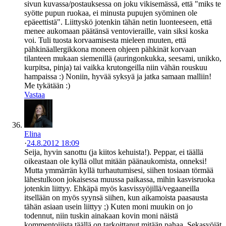
sivun kuvassa/postauksessa on joku vikisemässä, että "miks te
syötte pupun ruokaa, ei minusta pupujen syöminen ole
epäeettistä". Liittyskö jotenkin tähän netin luonteeseen, että
menee aukomaan päätänsä ventovieraille, vain siksi koska
voi. Tuli tuosta korvaamisesta mieleen muuten, että
pähkinäallergikkona moneen ohjeen pähkinät korvaan
tilanteen mukaan siemenillä (auringonkukka, seesami, unikko,
kurpitsa, pinja) tai vaikka krutongeilla niin vähän rouskuu
hampaissa :) Noniin, hyvää syksyä ja jatka samaan malliin!
Me tykätään :)
Vastaa
Elina
·
24.8.2012 18:09
Seija, hyvin sanottu (ja kiitos kehuista!). Peppar, ei täällä
oikeastaan ole kyllä ollut mitään päänaukomista, onneksi!
Mutta ymmärrän kyllä turhautumisesi, siihen tosiaan törmää
lähestulkoon jokaisessa muussa paikassa, mihin kasvisruoka
jotenkin liittyy. Ehkäpä myös kasvissyöjillä/vegaaneilla
itsellään on myös syynsä siihen, kun aikamoista paasausta
tähän asiaan usein liittyy ;) Kuten moni muukin on jo
todennut, niin tuskin ainakaan kovin moni näistä
kommentoijista täällä on tarkoittanut mitään pahaa. Sekasyöjät