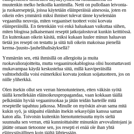
muutenkin melko heikoilla kantimilla. Netti on pullollaan leivonta-
ja ruokareseptejä, joissa käytetään eläinperäisiä ainesosia, joten en
oikein edes ymmärrä miksi ihmiset tulevat tänne kyselemään
vegaanilta neuvoja, miten vegaaniset tuotteet voisi korvata
eläinperäisillä. En tietenkään voi enkä haluakaan vaikuttaa siihen,
miten blogissa julkaisemani reseptit jatkojalostuvat kunkin keittiössä.
En kuitenkaan oikein käsitä, miksi kukaan luulee minun haluavan
tietää jos resepti on testattu ja siitä tuli oikein makoisaa pienellä
kerma-/juusto-/jauhelihalisäyksellä?
Ymmärrän sen, että ihmisillä on allergioita ja muita
ruokavaliorajoitteita, mutta vegaaniruokablogissa olisi huomattavasti
mukavampaa käydä keskustelua siitä, millä kasviperäisillä
vaihtoehdoilla voisi esimerkiksi korvata jonkun soijatuotteen, jos on
niille yliherkkä.
Olen itsekin ollut sen verran hienotunteinen, etten väkisin syötä
täällä kenellekään eläinoikeuspropagandaa, vaan kokkaan täällä
pelkästään hyvää vegaaniruokaa ja jätän teidän harteille mitä
resepteille tapahtuu jatkossa. Minulle on myöskin aivan sama mitä
kukin syö, ja sitäpaitsi elänhän itsekin sekasyöjän kanssa saman
katon alla. Toivoisin kuitenkin hienotunteisuutta myös sieltä
suunnalta sen verran, että kunnioittaisitte minunkin arvovalintojani ja
jätätte omaan tietoonne sen, jos resepti ei enää ole ihan yhtä
eläinystävällinen kuin täältä lähtiessään.