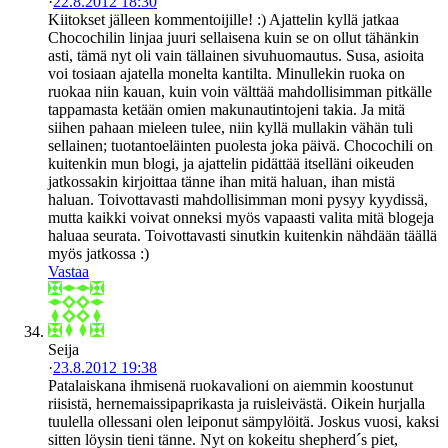
·
22.8.2012 18:30
Kiitokset jälleen kommentoijille! :) Ajattelin kyllä jatkaa
Chocochilin linjaa juuri sellaisena kuin se on ollut tähänkin
asti, tämä nyt oli vain tällainen sivuhuomautus. Susa, asioita
voi tosiaan ajatella monelta kantilta. Minullekin ruoka on
ruokaa niin kauan, kuin voin välttää mahdollisimman pitkälle
tappamasta ketään omien makunautintojeni takia. Ja mitä
siihen pahaan mieleen tulee, niin kyllä mullakin vähän tuli
sellainen; tuotantoeläinten puolesta joka päivä. Chocochili on
kuitenkin mun blogi, ja ajattelin pidättää itselläni oikeuden
jatkossakin kirjoittaa tänne ihan mitä haluan, ihan mistä
haluan. Toivottavasti mahdollisimman moni pysyy kyydissä,
mutta kaikki voivat onneksi myös vapaasti valita mitä blogeja
haluaa seurata. Toivottavasti sinutkin kuitenkin nähdään täällä
myös jatkossa :)
Vastaa
Seija
·
23.8.2012 19:38
Patalaiskana ihmisenä ruokavalioni on aiemmin koostunut
riisistä, hernemaissipaprikasta ja ruisleivästä. Oikein hurjalla
tuulella ollessani olen leiponut sämpylöitä. Joskus vuosi, kaksi
sitten löysin tieni tänne. Nyt on kokeitu shepherd´s piet,