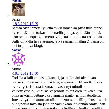
Vastaa
Sarita
·
18.8.2012 13:29
Samaa olen ihmetellyt, että miksi ihmeessä pitää tulla tänne
kyselemään maito/kananmuna/lihajuttuja, ei mitään järkeä.
Tollaset off topic kommentit voi jättää huomiotta kokonaan..
Sulla on kyllä hyvä asenne, jatka samaan malliin :) Tämä on
tosi inspiroiva blogi.
Vastaa
Minna
·
18.8.2012 13:50
Todella asiallisesti esitit kantasi, ja mielestäni olet aivan
oikeassa. Olen melko uusi blogisi seuraaja, 14 vuotta lakto-
ovo-vegetaristiuraa takana, ja vasta nyt minulle on
valitettavasti pikkuhiljaa valjennut, miten olen kaiken aikaa
omia arvojani pettänyt käyttämällä maito- ja munatuotteita.
Joten vegaanin suuntaan ollaan menossa meillä, ja koska se ei
piintyneistä tavoista johtuen varsinkaan leivonnan osalta ihan
ilman apua onnistu, olen todella kiitollinen sinulle ja muille