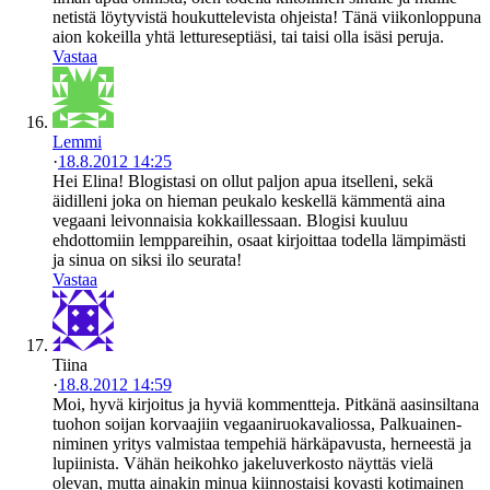
netistä löytyvistä houkuttelevista ohjeista! Tänä viikonloppuna
aion kokeilla yhtä lettureseptiäsi, tai taisi olla isäsi peruja.
Vastaa
Lemmi
·
18.8.2012 14:25
Hei Elina! Blogistasi on ollut paljon apua itselleni, sekä
äidilleni joka on hieman peukalo keskellä kämmentä aina
vegaani leivonnaisia kokkaillessaan. Blogisi kuuluu
ehdottomiin lemppareihin, osaat kirjoittaa todella lämpimästi
ja sinua on siksi ilo seurata!
Vastaa
Tiina
·
18.8.2012 14:59
Moi, hyvä kirjoitus ja hyviä kommentteja. Pitkänä aasinsiltana
tuohon soijan korvaajiin vegaaniruokavaliossa, Palkuainen-
niminen yritys valmistaa tempehiä härkäpavusta, herneestä ja
lupiinista. Vähän heikohko jakeluverkosto näyttäs vielä
olevan, mutta ainakin minua kiinnostaisi kovasti kotimainen