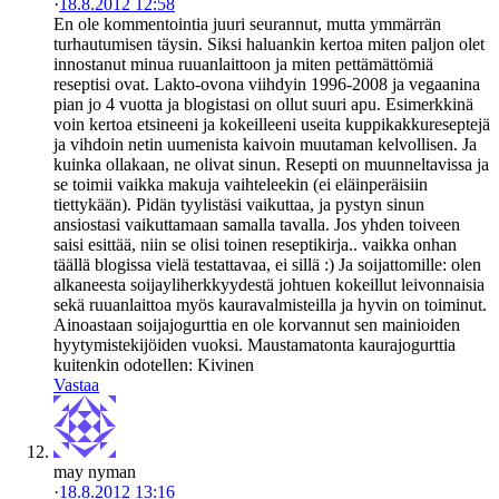
·
18.8.2012 12:58
En ole kommentointia juuri seurannut, mutta ymmärrän
turhautumisen täysin. Siksi haluankin kertoa miten paljon olet
innostanut minua ruuanlaittoon ja miten pettämättömiä
reseptisi ovat. Lakto-ovona viihdyin 1996-2008 ja vegaanina
pian jo 4 vuotta ja blogistasi on ollut suuri apu. Esimerkkinä
voin kertoa etsineeni ja kokeilleeni useita kuppikakkureseptejä
ja vihdoin netin uumenista kaivoin muutaman kelvollisen. Ja
kuinka ollakaan, ne olivat sinun. Resepti on muunneltavissa ja
se toimii vaikka makuja vaihteleekin (ei eläinperäisiin
tiettykään). Pidän tyylistäsi vaikuttaa, ja pystyn sinun
ansiostasi vaikuttamaan samalla tavalla. Jos yhden toiveen
saisi esittää, niin se olisi toinen reseptikirja.. vaikka onhan
täällä blogissa vielä testattavaa, ei sillä :) Ja soijattomille: olen
alkaneesta soijayliherkkyydestä johtuen kokeillut leivonnaisia
sekä ruuanlaittoa myös kauravalmisteilla ja hyvin on toiminut.
Ainoastaan soijajogurttia en ole korvannut sen mainioiden
hyytymistekijöiden vuoksi. Maustamatonta kaurajogurttia
kuitenkin odotellen: Kivinen
Vastaa
may nyman
·
18.8.2012 13:16