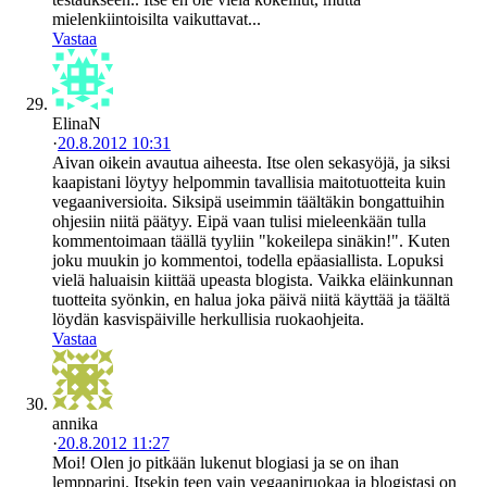
mielenkiintoisilta vaikuttavat...
Vastaa
ElinaN
·
20.8.2012 10:31
Aivan oikein avautua aiheesta. Itse olen sekasyöjä, ja siksi
kaapistani löytyy helpommin tavallisia maitotuotteita kuin
vegaaniversioita. Siksipä useimmin täältäkin bongattuihin
ohjesiin niitä päätyy. Eipä vaan tulisi mieleenkään tulla
kommentoimaan täällä tyyliin "kokeilepa sinäkin!". Kuten
joku muukin jo kommentoi, todella epäasiallista. Lopuksi
vielä haluaisin kiittää upeasta blogista. Vaikka eläinkunnan
tuotteita syönkin, en halua joka päivä niitä käyttää ja täältä
löydän kasvispäiville herkullisia ruokaohjeita.
Vastaa
annika
·
20.8.2012 11:27
Moi! Olen jo pitkään lukenut blogiasi ja se on ihan
lempparini. Itsekin teen vain vegaaniruokaa ja blogistasi on