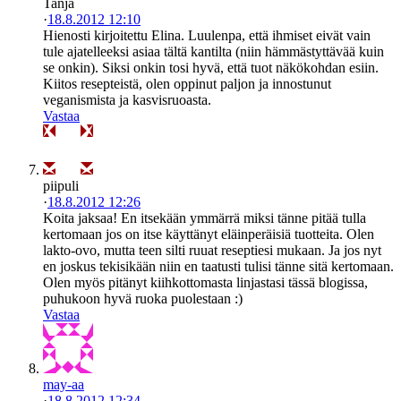
Tanja
·
18.8.2012 12:10
Hienosti kirjoitettu Elina. Luulenpa, että ihmiset eivät vain
tule ajatelleeksi asiaa tältä kantilta (niin hämmästyttävää kuin
se onkin). Siksi onkin tosi hyvä, että tuot näkökohdan esiin.
Kiitos resepteistä, olen oppinut paljon ja innostunut
veganismista ja kasvisruoasta.
Vastaa
piipuli
·
18.8.2012 12:26
Koita jaksaa! En itsekään ymmärrä miksi tänne pitää tulla
kertomaan jos on itse käyttänyt eläinperäisiä tuotteita. Olen
lakto-ovo, mutta teen silti ruuat reseptiesi mukaan. Ja jos nyt
en joskus tekisikään niin en taatusti tulisi tänne sitä kertomaan.
Olen myös pitänyt kiihkottomasta linjastasi tässä blogissa,
puhukoon hyvä ruoka puolestaan :)
Vastaa
may-aa
·
18.8.2012 12:34