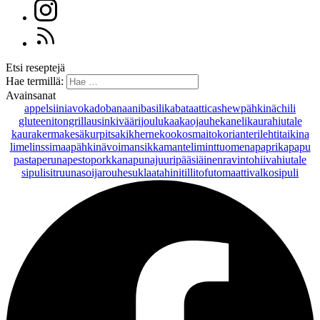
Etsi reseptejä
Hae termillä:
Avainsanat
appelsiini
avokado
banaani
basilika
bataatti
cashewpähkinä
chili
gluteeniton
grillaus
inkivääri
joulu
kaakaojauhe
kaneli
kaurahiutale
kaurakerma
kesäkurpitsa
kikherne
kookosmaito
korianteri
lehtitaikina
lime
linssi
maapähkinävoi
mansikka
manteli
minttu
omena
paprika
papu
pasta
peruna
pesto
porkkana
punajuuri
pääsiäinen
ravintohiivahiutale
sipuli
sitruuna
soijarouhe
suklaa
tahini
tilli
tofu
tomaatti
valkosipuli