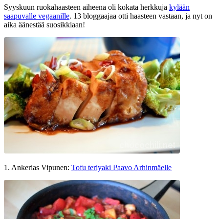
Syyskuun ruokahaasteen aiheena oli kokata herkkuja
kylään
saapuvalle vegaanille
. 13 bloggaajaa otti haasteen vastaan, ja nyt on
aika äänestää suosikkiaan!
1. Ankerias Vipunen:
Tofu teriyaki Paavo Arhinmäelle