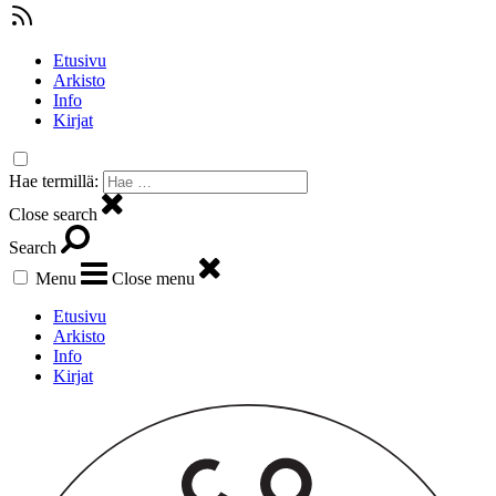
Etusivu
Arkisto
Info
Kirjat
Hae termillä:
Close search
Search
Menu
Close menu
Etusivu
Arkisto
Info
Kirjat