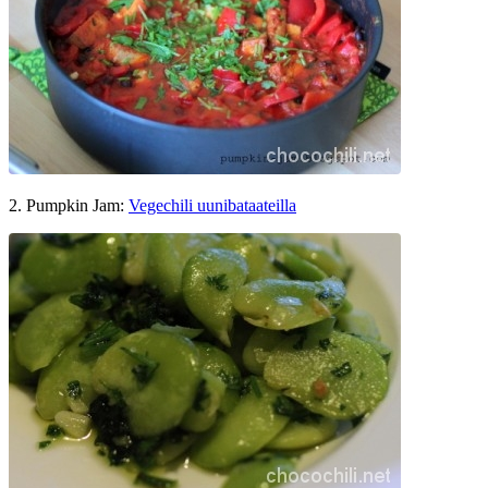
2. Pumpkin Jam:
Vegechili uunibataateilla