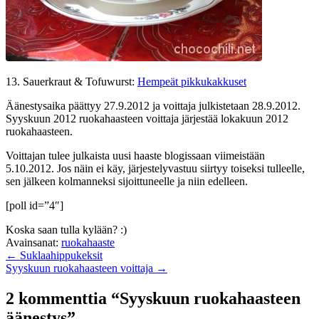
13. Sauerkraut & Tofuwurst:
Hempeät pikkukakkuset
Äänestysaika päättyy 27.9.2012 ja voittaja julkistetaan 28.9.2012.
Syyskuun 2012 ruokahaasteen voittaja järjestää lokakuun 2012
ruokahaasteen.
Voittajan tulee julkaista uusi haaste blogissaan viimeistään
5.10.2012. Jos näin ei käy, järjestelyvastuu siirtyy toiseksi tulleelle,
sen jälkeen kolmanneksi sijoittuneelle ja niin edelleen.
[poll id=”4″]
Koska saan tulla kylään? :)
Avainsanat:
ruokahaaste
← Suklaahippukeksit
Syyskuun ruokahaasteen voittaja →
2 kommenttia “Syyskuun ruokahaasteen
äänestys”