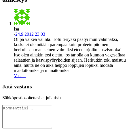
Isa
·
24.9.2012 23:03
Olipa vaikea valinta! Tofu teriyaki päätyi mun valinnaksi,
koska ei ole mitään parempaa kuin proteeinipitoinen ja
herkullisen mausteinen valmiiksi eteentarjoiltu kasvisruoka!
Itse olen ainakin tosi otettu, jos tarjolla on kunnon vegesafkaa
salaattien ja kasvispyöryköiden sijaan. Herkutkin toki maistuu
aina, mutta ne on aika helppo loppujen lopuksi modata
maidottomiksi ja munattomiksi.
Vastaa
Jätä vastaus
Sähköpostiosoitettasi ei julkaista.