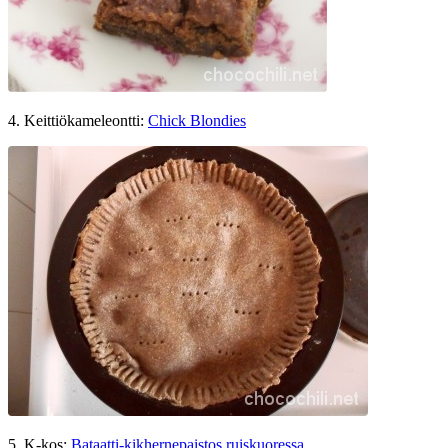
4. Keittiökameleontti:
Chick Blondies
5. K-kos:
Bataatti-kikhernepaistos ruiskuoressa