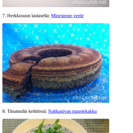
7. Herkkusuun lautasella:
Minestrone verde
8. Tiinatuulin keittiössä:
Nahkanivan maustekakku