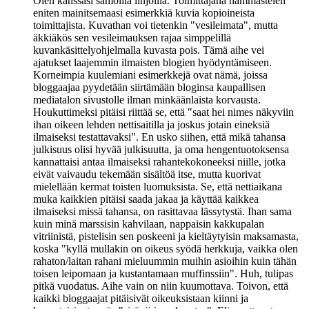
Olen kanssasi samoilla linjoilla. Toimittajana hämmästelen
eniten mainitsemaasi esimerkkiä kuvia kopioineista
toimittajista. Kuvathan voi tietenkin "vesileimata", mutta
äkkiäkös sen vesileimauksen rajaa simppelillä
kuvankäsittelyohjelmalla kuvasta pois. Tämä aihe vei
ajatukset laajemmin ilmaisten blogien hyödyntämiseen.
Korneimpia kuulemiani esimerkkejä ovat nämä, joissa
bloggaajaa pyydetään siirtämään bloginsa kaupallisen
mediatalon sivustolle ilman minkäänlaista korvausta.
Houkuttimeksi pitäisi riittää se, että "saat hei nimes näkyviin
ihan oikeen lehden nettisaitilla ja joskus jotain eineksiä
ilmaiseksi testattavaksi". En usko siihen, että mikä tahansa
julkisuus olisi hyvää julkisuutta, ja oma hengentuotoksensa
kannattaisi antaa ilmaiseksi rahantekokoneeksi niille, jotka
eivät vaivaudu tekemään sisältöä itse, mutta kuorivat
mielellään kermat toisten luomuksista. Se, että nettiaikana
muka kaikkien pitäisi saada jakaa ja käyttää kaikkea
ilmaiseksi missä tahansa, on rasittavaa lässytystä. Ihan sama
kuin minä marssisin kahvilaan, nappaisin kakkupalan
vitriinistä, pistelisin sen poskeeni ja kieltäytyisin maksamasta,
koska "kyllä mullakin on oikeus syödä herkkuja, vaikka olen
rahaton/laitan rahani mieluummin muihin asioihin kuin tähän
toisen leipomaan ja kustantamaan muffinssiin". Huh, tulipas
pitkä vuodatus. Aihe vain on niin kuumottava. Toivon, että
kaikki bloggaajat pitäisivät oikeuksistaan kiinni ja