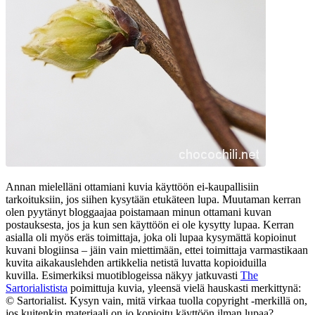
Annan mielelläni ottamiani kuvia käyttöön ei-kaupallisiin
tarkoituksiin, jos siihen kysytään etukäteen lupa. Muutaman kerran
olen pyytänyt bloggaajaa poistamaan minun ottamani kuvan
postauksesta, jos ja kun sen käyttöön ei ole kysytty lupaa. Kerran
asialla oli myös eräs toimittaja, joka oli lupaa kysymättä kopioinut
kuvani blogiinsa – jäin vain miettimään, ettei toimittaja varmastikaan
kuvita aikakauslehden artikkelia netistä luvatta kopioiduilla
kuvilla. Esimerkiksi muotiblogeissa näkyy jatkuvasti
The
Sartorialistista
poimittuja kuvia, yleensä vielä hauskasti merkittynä:
© Sartorialist. Kysyn vain, mitä virkaa tuolla copyright -merkillä on,
jos kuitenkin materiaali on jo kopioitu käyttöön ilman lupaa?