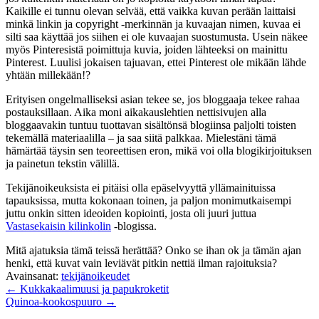
Kaikille ei tunnu olevan selvää, että vaikka kuvan perään laittaisi
minkä linkin ja copyright -merkinnän ja kuvaajan nimen, kuvaa ei
silti saa käyttää jos siihen ei ole kuvaajan suostumusta. Usein näkee
myös Pinteresistä poimittuja kuvia, joiden lähteeksi on mainittu
Pinterest. Luulisi jokaisen tajuavan, ettei Pinterest ole mikään lähde
yhtään millekään!?
Erityisen ongelmalliseksi asian tekee se, jos bloggaaja tekee rahaa
postauksillaan. Aika moni aikakauslehtien nettisivujen alla
bloggaavakin tuntuu tuottavan sisältönsä blogiinsa paljolti toisten
tekemällä materiaalilla – ja saa siitä palkkaa. Mielestäni tämä
hämärtää täysin sen teoreettisen eron, mikä voi olla blogikirjoituksen
ja painetun tekstin välillä.
Tekijänoikeuksista ei pitäisi olla epäselvyyttä yllämainituissa
tapauksissa, mutta kokonaan toinen, ja paljon monimutkaisempi
juttu onkin sitten ideoiden kopiointi, josta oli juuri juttua
Vastasekaisin kilinkolin
-blogissa.
Mitä ajatuksia tämä teissä herättää? Onko se ihan ok ja tämän ajan
henki, että kuvat vain leviävät pitkin nettiä ilman rajoituksia?
Avainsanat:
tekijänoikeudet
← Kukkakaalimuusi ja papukroketit
Quinoa-kookospuuro →