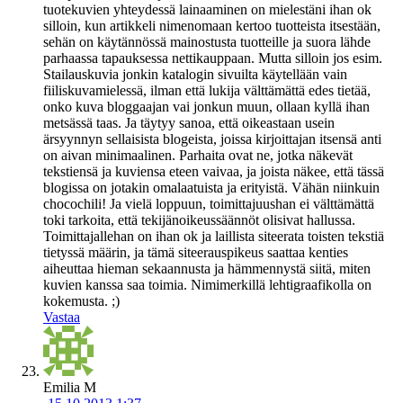
tuotekuvien yhteydessä lainaaminen on mielestäni ihan ok
silloin, kun artikkeli nimenomaan kertoo tuotteista itsestään,
sehän on käytännössä mainostusta tuotteille ja suora lähde
parhaassa tapauksessa nettikauppaan. Mutta silloin jos esim.
Stailauskuvia jonkin katalogin sivuilta käytellään vain
fiiliskuvamielessä, ilman että lukija välttämättä edes tietää,
onko kuva bloggaajan vai jonkun muun, ollaan kyllä ihan
metsässä taas. Ja täytyy sanoa, että oikeastaan usein
ärsyynnyn sellaisista blogeista, joissa kirjoittajan itsensä anti
on aivan minimaalinen. Parhaita ovat ne, jotka näkevät
tekstiensä ja kuviensa eteen vaivaa, ja joista näkee, että tässä
blogissa on jotakin omalaatuista ja erityistä. Vähän niinkuin
chocochili! Ja vielä loppuun, toimittajuushan ei välttämättä
toki tarkoita, että tekijänoikeussäännöt olisivat hallussa.
Toimittajallehan on ihan ok ja laillista siteerata toisten tekstiä
tietyssä määrin, ja tämä siteerauspikeus saattaa kenties
aiheuttaa hieman sekaannusta ja hämmennystä siitä, miten
kuvien kanssa saa toimia. Nimimerkillä lehtigraafikolla on
kokemusta. ;)
Vastaa
Emilia M