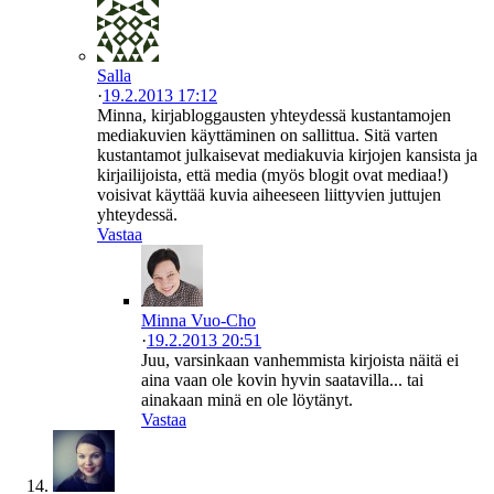
Salla
·
19.2.2013 17:12
Minna, kirjabloggausten yhteydessä kustantamojen
mediakuvien käyttäminen on sallittua. Sitä varten
kustantamot julkaisevat mediakuvia kirjojen kansista ja
kirjailijoista, että media (myös blogit ovat mediaa!)
voisivat käyttää kuvia aiheeseen liittyvien juttujen
yhteydessä.
Vastaa
Minna Vuo-Cho
·
19.2.2013 20:51
Juu, varsinkaan vanhemmista kirjoista näitä ei
aina vaan ole kovin hyvin saatavilla... tai
ainakaan minä en ole löytänyt.
Vastaa