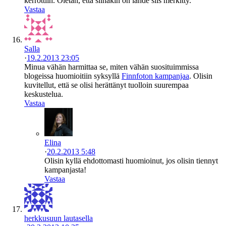
kerrottiin. Oletan, että siinäkin on lähde siis merkitty.
Vastaa
Salla
·
19.2.2013 23:05
Minua vähän harmittaa se, miten vähän suosituimmissa
blogeissa huomioitiin syksyllä
Finnfoton kampanjaa
. Olisin
kuvitellut, että se olisi herättänyt tuolloin suurempaa
keskustelua.
Vastaa
Elina
·
20.2.2013 5:48
Olisin kyllä ehdottomasti huomioinut, jos olisin tiennyt
kampanjasta!
Vastaa
herkkusuun lautasella