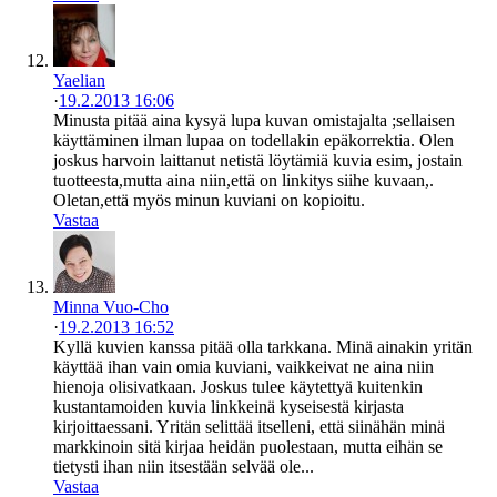
Yaelian
·
19.2.2013 16:06
Minusta pitää aina kysyä lupa kuvan omistajalta ;sellaisen
käyttäminen ilman lupaa on todellakin epäkorrektia. Olen
joskus harvoin laittanut netistä löytämiä kuvia esim, jostain
tuotteesta,mutta aina niin,että on linkitys siihe kuvaan,.
Oletan,että myös minun kuviani on kopioitu.
Vastaa
Minna Vuo-Cho
·
19.2.2013 16:52
Kyllä kuvien kanssa pitää olla tarkkana. Minä ainakin yritän
käyttää ihan vain omia kuviani, vaikkeivat ne aina niin
hienoja olisivatkaan. Joskus tulee käytettyä kuitenkin
kustantamoiden kuvia linkkeinä kyseisestä kirjasta
kirjoittaessani. Yritän selittää itselleni, että siinähän minä
markkinoin sitä kirjaa heidän puolestaan, mutta eihän se
tietysti ihan niin itsestään selvää ole...
Vastaa