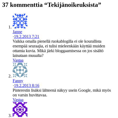
37 kommenttia “Tekijänoikeuksista”
Janne
·
19.2.2013 7:21
Vaikka omalla pienellä ruokablogilla ei ole kourallista
enempää seuraajia, ei tulisi mieleenkään käyttää muiden
ottamia kuvia. Mikä järki bloggaamisessa on jos sisältö
lainataan muualta?
Vastaa
Fanny
·
19.2.2013 8:16
Pinterestin lisäksi lähteenä näkyy usein Google, mikä myös
on varsin huvittavaa.
Vastaa