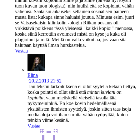
minun kuvani kopioitiin sinne ja ja sinne (tai että nyt löysin
tuon kuvan tuon blogista), niin luulisi että se kopiointi vähän
vähenisi. Saataisin aikaiseksi sellainen sosiaalisen paineen
musta lista: kukapa sinne haluaisi joutua. Minusta esim. juuri
se Vatsasekaisin kilinkolin -blogin Riikan postaus oli
virkistävä poikkeus tässä yleisessä "kaikki kopioi"-menossa,
koska siinä kerrottiin avoimesti mistä on kyse ja kuka oli
plagioinut ja mitä. Meillä on valta vaikuttaa, jos vaan sitä
halutaan käyttää ilman hurskastelua.
Vastaa
Elina
·
20.2.2013 21:52
Tän tekstin tarkoituksena ei ollut syytellä ketään tiettyä,
koska pointti ei ollut siinä että
minun kuviani on
kopioitu
, vaan mietiskellä yleisellä tasolla tätä
nykymeininkiä. En koe kovin hedelmällisenä
yksittäisten ihmisten syyttelyä, joskin sitten taas isoja
mediataloja voi ihan surutta vähän ryöpyttää, kuten
teinkin viime kesänä.
Vastaa