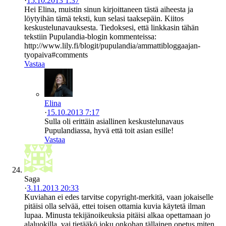
·
15.10.2013 1:37
Hei Elina, muistin sinun kirjoittaneen tästä aiheesta ja
löytyihän tämä teksti, kun selasi taaksepäin. Kiitos
keskustelunavauksesta. Tiedoksesi, että linkkasin tähän
tekstiin Pupulandia-blogin kommenteissa:
http://www.lily.fi/blogit/pupulandia/ammattibloggaajan-
tyopaiva#comments
Vastaa
Elina
·
15.10.2013 7:17
Sulla oli erittäin asiallinen keskustelunavaus
Pupulandiassa, hyvä että toit asian esille!
Vastaa
Saga
·
3.11.2013 20:33
Kuviahan ei edes tarvitse copyright-merkitä, vaan jokaiselle
pitäisi olla selvää, ettei toisen ottamia kuvia käytetä ilman
lupaa. Minusta tekijänoikeuksia pitäisi alkaa opettamaan jo
alaluokilla, vai tietääkö joku onkohan tällainen opetus miten