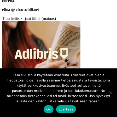
otteella.
elina @ chocochili.net
Tilaa keittokirjani täältä (mainos)
Tällä sivustolla käytetään evästeitä. Evästeet ovat pieniä
tiedostoja, joiden avulla saamme tietoa sinusta ja tavoista, joilla
käytät verkkosivustoamme. Evästeet auttavat meitä
Osta resepti Chocochilin tukemiseksi
parantamaan markkinointiamme ja selailukokemustasi. Ne
tallennetaan tietokoneellesi tai mobiililaitteeseesi. Jos hyväksyt
evästeiden käytön, jatka selailua tavalliseen tapaan.
Ok
Lue lisää