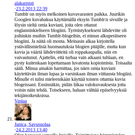
alakarpisti
·
23.2.2013 22:39
Tumblr on myös melkoinen kuvavarasten paikka. Juurikin
Googlen kuvahakua käyttämällä eksyin Tumblr:n sivuille ja
löysin sieltä omia kuviani, joita olen ottanut
englanninkieliseen blogiini. Tyrmistyksekseni lähdeviite oli
joihinkin muihin Tumblr-blogeihin, ei minun alkuperäiseen
blogiini. Ja näitä oli monta. Meinasin alkaa kirjoitella
ystävällismielisiä huomautuksia blogien pitäjille, mutta kun
kuvia ja vääriä lähdeviitteitä oli roppakaupalla, niin en
vaivautunut. Ajattelin, että turhaa vain aikaani tuhlaan, en
pysty kuitenkaan lopettamaan luvatonta kopioimista. Toisaalta
sääli. Minua ainakin harmittaa, jos näen omia kuviani
käytettävän ilman lupaa ja varsinkaan ilman viittausta blogiini.
Minulle ei tulisi mieleenikään käyttää toisten ottamia kuvia
blogeissani. Ensinnäkin, pidän liikaa valokuvauksesta jotta
voisin näin tehdä. Toisekseen, haluan välttää epäselvyyksiä
tekijänoikeuksissa.
Vastaa
Janica, Savusuolaa
·
24.2.2013 13:40