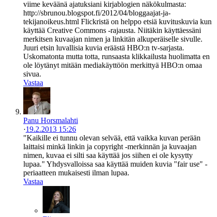
viime keväänä ajatuksiani kirjablogien näkökulmasta:
http://sbrunou.blogspot.fi/2012/04/bloggaajat-ja-
tekijanoikeus.html Flickristä on helppo etsiä kuvituskuvia kun
käyttää Creative Commons -rajausta. Niitäkin käyttäessäni
merkitsen kuvaajan nimen ja linkitän alkuperäiselle sivulle.
Juuri etsin luvallisia kuvia eräästä HBO:n tv-sarjasta.
Uskomatonta mutta totta, runsaasta klikkailusta huolimatta en
ole löytänyt mitään mediakäyttöön merkittyä HBO:n omaa
sivua.
Vastaa
Panu Horsmalahti
·
19.2.2013 15:26
"Kaikille ei tunnu olevan selvää, että vaikka kuvan perään
laittaisi minkä linkin ja copyright -merkinnän ja kuvaajan
nimen, kuvaa ei silti saa käyttää jos siihen ei ole kysytty
lupaa." Yhdysvalloissa saa käyttää muiden kuvia "fair use" -
periaatteen mukaisesti ilman lupaa.
Vastaa