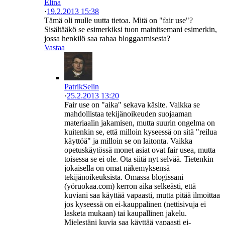
Elina
·
19.2.2013 15:38
Tämä oli mulle uutta tietoa. Mitä on "fair use"?
Sisältääkö se esimerkiksi tuon mainitsemani esimerkin,
jossa henkilö saa rahaa bloggaamisesta?
Vastaa
PatrikSelin
·
25.2.2013 13:20
Fair use on "aika" sekava käsite. Vaikka se
mahdollistaa tekijänoikeuden suojaaman
materiaalin jakamisen, mutta suurin ongelma on
kuitenkin se, että milloin kyseessä on sitä "reilua
käyttöä" ja milloin se on laitonta. Vaikka
opetuskäytössä monet asiat ovat fair usea, mutta
toisessa se ei ole. Ota siitä nyt selvää. Tietenkin
jokaisella on omat näkemyksensä
tekijänoikeuksista. Omassa blogissani
(yöruokaa.com) kerron aika selkeästi, että
kuviani saa käyttää vapaasti, mutta pitää ilmoittaa
jos kyseessä on ei-kauppalinen (nettisivuja ei
lasketa mukaan) tai kaupallinen jakelu.
Mielestäni kuvia saa käyttää vapaasti ei-