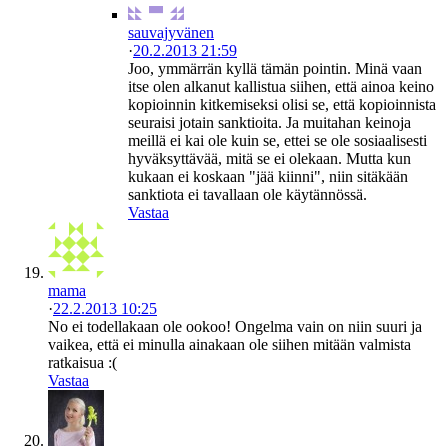
sauvajyvänen
·
20.2.2013 21:59
Joo, ymmärrän kyllä tämän pointin. Minä vaan
itse olen alkanut kallistua siihen, että ainoa keino
kopioinnin kitkemiseksi olisi se, että kopioinnista
seuraisi jotain sanktioita. Ja muitahan keinoja
meillä ei kai ole kuin se, ettei se ole sosiaalisesti
hyväksyttävää, mitä se ei olekaan. Mutta kun
kukaan ei koskaan "jää kiinni", niin sitäkään
sanktiota ei tavallaan ole käytännössä.
Vastaa
mama
·
22.2.2013 10:25
No ei todellakaan ole ookoo! Ongelma vain on niin suuri ja
vaikea, että ei minulla ainakaan ole siihen mitään valmista
ratkaisua :(
Vastaa