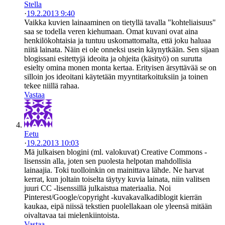
Stella
·
19.2.2013 9:40
Vaikka kuvien lainaaminen on tietyllä tavalla "kohteliaisuus"
saa se todella veren kiehumaan. Omat kuvani ovat aina
henkilökohtaisia ja tuntuu uskomattomalta, että joku haluaa
niitä lainata. Näin ei ole onneksi usein käynytkään. Sen sijaan
blogissani esitettyjä ideoita ja ohjeita (käsityö) on surutta
esielty omina monen monta kertaa. Erityisen ärsyttävää se on
silloin jos ideoitani käytetään myyntitarkoituksiin ja toinen
tekee niillä rahaa.
Vastaa
Eetu
·
19.2.2013 10:03
Mä julkaisen blogini (ml. valokuvat) Creative Commons -
lisenssin alla, joten sen puolesta helpotan mahdollisia
lainaajia. Toki tuolloinkin on mainittava lähde. Ne harvat
kerrat, kun joltain toiselta täytyy kuvia lainata, niin valitsen
juuri CC -lisenssillä julkaistua materiaalia. Noi
Pinterest/Google/copyright -kuvakavalkadiblogit kierrän
kaukaa, eipä niissä tekstien puolellakaan ole yleensä mitään
oivaltavaa tai mielenkiintoista.
Vastaa