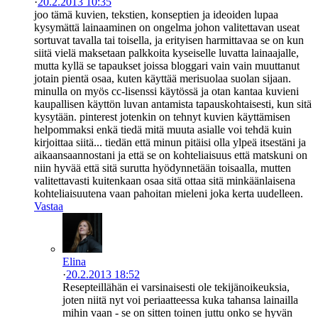
·
20.2.2013 10:35
joo tämä kuvien, tekstien, konseptien ja ideoiden lupaa
kysymättä lainaaminen on ongelma johon valitettavan useat
sortuvat tavalla tai toisella, ja erityisen harmittavaa se on kun
siitä vielä maksetaan palkkoita kyseiselle luvatta lainaajalle,
mutta kyllä se tapaukset joissa bloggari vain vain muuttanut
jotain pientä osaa, kuten käyttää merisuolaa suolan sijaan.
minulla on myös cc-lisenssi käytössä ja otan kantaa kuvieni
kaupallisen käyttön luvan antamista tapauskohtaisesti, kun sitä
kysytään. pinterest jotenkin on tehnyt kuvien käyttämisen
helpommaksi enkä tiedä mitä muuta asialle voi tehdä kuin
kirjoittaa siitä... tiedän että minun pitäisi olla ylpeä itsestäni ja
aikaansaannostani ja että se on kohteliaisuus että matskuni on
niin hyvää että sitä surutta hyödynnetään toisaalla, mutten
valitettavasti kuitenkaan osaa sitä ottaa sitä minkäänlaisena
kohteliaisuutena vaan pahoitan mieleni joka kerta uudelleen.
Vastaa
Elina
·
20.2.2013 18:52
Resepteillähän ei varsinaisesti ole tekijänoikeuksia,
joten niitä nyt voi periaatteessa kuka tahansa lainailla
mihin vaan - se on sitten toinen juttu onko se hyvän