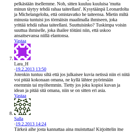
pelkästään itsellemme. Noh, sitten kuuluu kuuluisa 'mutta
minun täytyy tehdä rahaa taiteellani'. Kysytäänpä Leonardolta
ja Michelangelolta, että omistavatko he taiteensa. Mietin miltä
minusta tuntuisi jos törmäisin maailmalla ihmiseen, joka
yrittää tehdä rahaa taiteellani. Suuttuisinko? Tuskimpa voisin
suuttua ihmiselle, joka ihailee töitäni niin, että uskoo
ansaitsevansa niillä elantonsa.
Vastaa
Lara_H
·
19.2.2013 13:50
Jotenkin tuntuu siltä että jos julkaisee kuvia netissä niin ei niitä
voi pitää kokonaan omana, ne kyllä lähtee pyörimään
enemmin tai myöhemmin. Tietty jos joku kopioi kuvan ja
idean ja pitää sitä omana, niin se on sitten eri asia.
Vastaa
Salla
·
19.2.2013 14:24
Tärkeä aihe josta kannattaa aina muistuttaa! Kirjoittelin itse