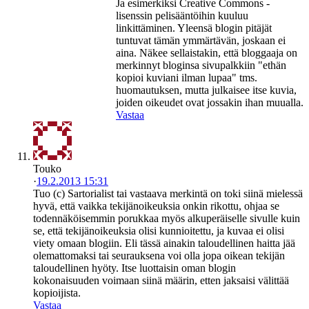
Ja esimerkiksi Creative Commons -
lisenssin pelisääntöihin kuuluu
linkittäminen. Yleensä blogin pitäjät
tuntuvat tämän ymmärtävän, joskaan ei
aina. Näkee sellaistakin, että bloggaaja on
merkinnyt bloginsa sivupalkkiin "ethän
kopioi kuviani ilman lupaa" tms.
huomautuksen, mutta julkaisee itse kuvia,
joiden oikeudet ovat jossakin ihan muualla.
Vastaa
Touko
·
19.2.2013 15:31
Tuo (c) Sartorialist tai vastaava merkintä on toki siinä mielessä
hyvä, että vaikka tekijänoikeuksia onkin rikottu, ohjaa se
todennäköisemmin porukkaa myös alkuperäiselle sivulle kuin
se, että tekijänoikeuksia olisi kunnioitettu, ja kuvaa ei olisi
viety omaan blogiin. Eli tässä ainakin taloudellinen haitta jää
olemattomaksi tai seurauksena voi olla jopa oikean tekijän
taloudellinen hyöty. Itse luottaisin oman blogin
kokonaisuuden voimaan siinä määrin, etten jaksaisi välittää
kopioijista.
Vastaa