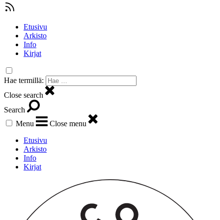
Etusivu
Arkisto
Info
Kirjat
Hae termillä:
Close search
Search
Menu
Close menu
Etusivu
Arkisto
Info
Kirjat