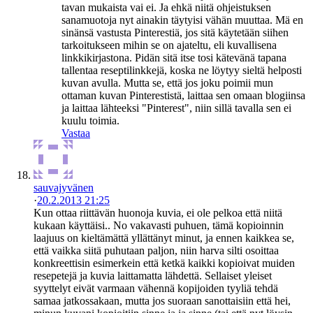
tavan mukaista vai ei. Ja ehkä niitä ohjeistuksen
sanamuotoja nyt ainakin täytyisi vähän muuttaa. Mä en
sinänsä vastusta Pinterestiä, jos sitä käytetään siihen
tarkoitukseen mihin se on ajateltu, eli kuvallisena
linkkikirjastona. Pidän sitä itse tosi kätevänä tapana
tallentaa reseptilinkkejä, koska ne löytyy sieltä helposti
kuvan avulla. Mutta se, että jos joku poimii mun
ottaman kuvan Pinterestistä, laittaa sen omaan blogiinsa
ja laittaa lähteeksi "Pinterest", niin sillä tavalla sen ei
kuulu toimia.
Vastaa
sauvajyvänen
·
20.2.2013 21:25
Kun ottaa riittävän huonoja kuvia, ei ole pelkoa että niitä
kukaan käyttäisi.. No vakavasti puhuen, tämä kopioinnin
laajuus on kieltämättä yllättänyt minut, ja ennen kaikkea se,
että vaikka siitä puhutaan paljon, niin harva silti osoittaa
konkreettisin esimerkein että ketkä kaikki kopioivat muiden
resepetejä ja kuvia laittamatta lähdettä. Sellaiset yleiset
syyttelyt eivät varmaan vähennä kopijoiden tyyliä tehdä
samaa jatkossakaan, mutta jos suoraan sanottaisiin että hei,