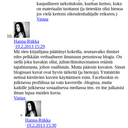
kaupalliseen tarkoituksiin, kunhan kertoo, kuka
on materiaalin tuottanut (ja tietenkin olisi hienoa
jos vielä kertoisi oikeudenhaltijalle erikseen.)
Vastaa
Hanna-Riikka
·
19.2.2013 15:29
Mä olen kirjailijana päättänyt kokeilla, seuraavatko ihmiset
edes pelkkään verbaaliseen ilmaisuun perustuvaa blogia. On
siellä joku kuvakin ollut, juliste/ilmoitus/mainos eräästä
tapahtumasta, johon osallistuin. Mutta pääosin kuvaton. Sinun
blogissasi kuvat ovat hyvin tärkeitä (ja hienoja). Ymmärrän
netissä kiertävien kuvien käyttämisen esim. Facebookin ei-
julkisessa profiilissa tai vain kavereille -blogissa, mutta
kaikille julkisessa sosiaalisessa mediassa tms. en itse julkaisisi
ilman lupaa muiden kuvia.
Vastaa
Hanna-Riikka
·
19.2.2013 15:30