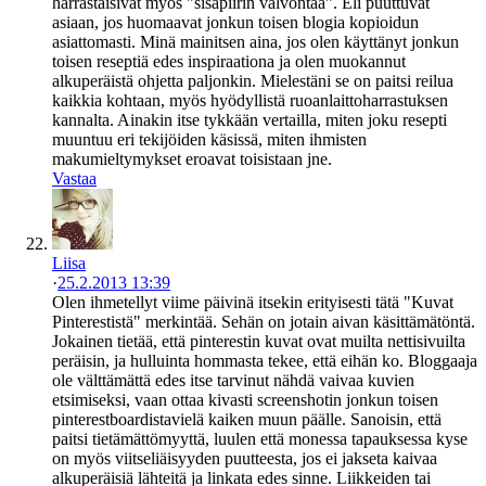
harrastaisivat myös "sisäpiirin valvontaa". Eli puuttuvat
asiaan, jos huomaavat jonkun toisen blogia kopioidun
asiattomasti. Minä mainitsen aina, jos olen käyttänyt jonkun
toisen reseptiä edes inspiraationa ja olen muokannut
alkuperäistä ohjetta paljonkin. Mielestäni se on paitsi reilua
kaikkia kohtaan, myös hyödyllistä ruoanlaittoharrastuksen
kannalta. Ainakin itse tykkään vertailla, miten joku resepti
muuntuu eri tekijöiden käsissä, miten ihmisten
makumieltymykset eroavat toisistaan jne.
Vastaa
Liisa
·
25.2.2013 13:39
Olen ihmetellyt viime päivinä itsekin erityisesti tätä "Kuvat
Pinterestistä" merkintää. Sehän on jotain aivan käsittämätöntä.
Jokainen tietää, että pinterestin kuvat ovat muilta nettisivuilta
peräisin, ja hulluinta hommasta tekee, että eihän ko. Bloggaaja
ole välttämättä edes itse tarvinut nähdä vaivaa kuvien
etsimiseksi, vaan ottaa kivasti screenshotin jonkun toisen
pinterestboardistavielä kaiken muun päälle. Sanoisin, että
paitsi tietämättömyyttä, luulen että monessa tapauksessa kyse
on myös viitseliäisyyden puutteesta, jos ei jakseta kaivaa
alkuperäisiä lähteitä ja linkata edes sinne. Liikkeiden tai