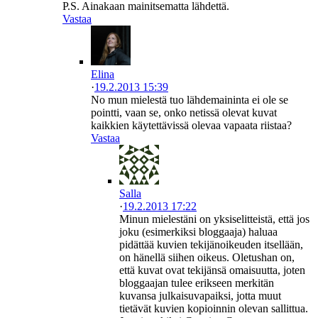
P.S. Ainakaan mainitsematta lähdettä.
Vastaa
Elina
·
19.2.2013 15:39
No mun mielestä tuo lähdemaininta ei ole se
pointti, vaan se, onko netissä olevat kuvat
kaikkien käytettävissä olevaa vapaata riistaa?
Vastaa
Salla
·
19.2.2013 17:22
Minun mielestäni on yksiselitteistä, että jos
joku (esimerkiksi bloggaaja) haluaa
pidättää kuvien tekijänoikeuden itsellään,
on hänellä siihen oikeus. Oletushan on,
että kuvat ovat tekijänsä omaisuutta, joten
bloggaajan tulee erikseen merkitän
kuvansa julkaisuvapaiksi, jotta muut
tietävät kuvien kopioinnin olevan sallittua.