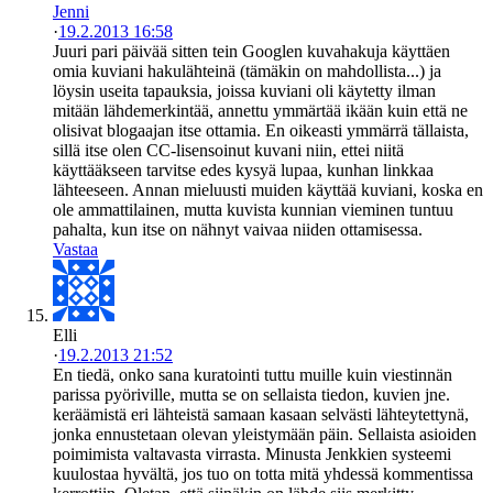
Jenni
·
19.2.2013 16:58
Juuri pari päivää sitten tein Googlen kuvahakuja käyttäen
omia kuviani hakulähteinä (tämäkin on mahdollista...) ja
löysin useita tapauksia, joissa kuviani oli käytetty ilman
mitään lähdemerkintää, annettu ymmärtää ikään kuin että ne
olisivat blogaajan itse ottamia. En oikeasti ymmärrä tällaista,
sillä itse olen CC-lisensoinut kuvani niin, ettei niitä
käyttääkseen tarvitse edes kysyä lupaa, kunhan linkkaa
lähteeseen. Annan mieluusti muiden käyttää kuviani, koska en
ole ammattilainen, mutta kuvista kunnian vieminen tuntuu
pahalta, kun itse on nähnyt vaivaa niiden ottamisessa.
Vastaa
Elli
·
19.2.2013 21:52
En tiedä, onko sana kuratointi tuttu muille kuin viestinnän
parissa pyöriville, mutta se on sellaista tiedon, kuvien jne.
keräämistä eri lähteistä samaan kasaan selvästi lähteytettynä,
jonka ennustetaan olevan yleistymään päin. Sellaista asioiden
poimimista valtavasta virrasta. Minusta Jenkkien systeemi
kuulostaa hyvältä, jos tuo on totta mitä yhdessä kommentissa