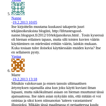
Nanne
·
19.2.2013 10:05
Itse kirjoittelin muutama kuukausi takaperin juuri
tekijänoikeuksista blogiini, http://lifetastesgood-
nanne.blogspot.fi/2012/10/tekijanoikeus.html . Tosin kyseessä
oli hieman erilainen tapaus, mutta silti toisten kuvien väärin
käyttäminen on mielestäni erittäin väärin, lainkin mukaan.
Kuka tosiaan tulee iloiseksi käyttäessään muiden kuvia? Itse
en sellaiseen pysty.
Vastaa
Marre
·
19.2.2013 13:18
Minäkin valokuvaan ja ennen tanssin ultimaattisen
ärtymyksen rajamailla aina kun joku käytti kuviani ilman
lupaani, mutta näkökulmani asiaan on hieman muuttunut tässä
ajansaatossa. Itse näen asian nykyään niin, että mitään ei voi
omistaa ja siksi koen niinsanotun 'taiteen varastamisen'
illuusioksi. Mikään tässä maailmassa ei periaatteessa kuulu