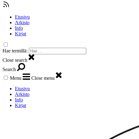
Etusivu
Arkisto
Info
Kirjat
Hae termillä:
Close search
Search
Menu
Close menu
Etusivu
Arkisto
Info
Kirjat