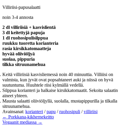
Villiriisi-papusalaatti
noin 3-4 annosta
2 dl villiriisiä + kasvislientä
3 dl keitettyjä papuja
1 dl ruohosipulisilppua
ruukku tuoretta korianteria
rasia kirsikkatomaatteja
hyvää oliiviöljyä
suolaa, pippuria
tilkka sitruunamehua
Keitä villiriisiä kasvisliemessä noin 40 minuuttia. Villiiisi on
valmista, kun jyvät ovat popsahtaneet auki ja niissä on hyvä
suutuntuma. Huuhtele riisi kylmällä vedellä.
Silppua korianteri ja halkaise kirsikkatomaatit. Sekoita salaatin
aineet yhteen.
Mausta salaatti oliiviöljyllä, suolalla, mustapippurilla ja tilkalla
sitruunamehua.
Avainsanat:
korianteri
/
papu
/
ruohosipuli
/
villiriisi
← Porkkana-kikhernekeitto
Vegaanit mediassa →