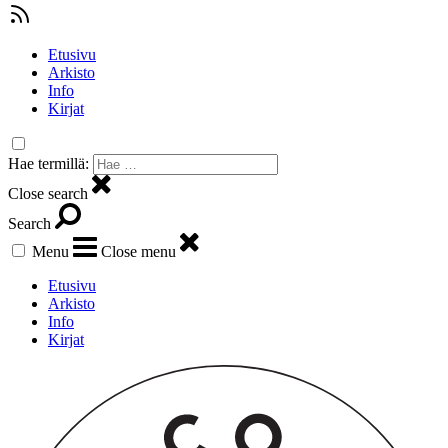
Etusivu
Arkisto
Info
Kirjat
Hae termillä:
Close search
Search
Menu
Close menu
Etusivu
Arkisto
Info
Kirjat