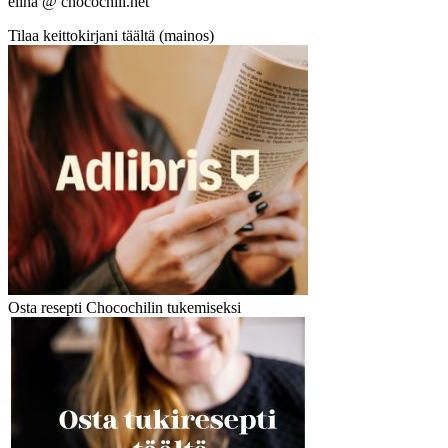
elina @ chocochili.net
Tilaa keittokirjani täältä (mainos)
Osta resepti Chocochilin tukemiseksi