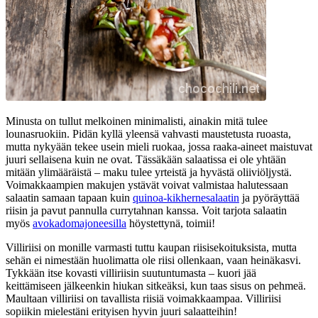
Minusta on tullut melkoinen minimalisti, ainakin mitä tulee
lounasruokiin. Pidän kyllä yleensä vahvasti maustetusta ruoasta,
mutta nykyään tekee usein mieli ruokaa, jossa raaka-aineet maistuvat
juuri sellaisena kuin ne ovat. Tässäkään salaatissa ei ole yhtään
mitään ylimääräistä – maku tulee yrteistä ja hyvästä oliiviöljystä.
Voimakkaampien makujen ystävät voivat valmistaa halutessaan
salaatin samaan tapaan kuin
quinoa-kikhernesalaatin
ja pyöräyttää
riisin ja pavut pannulla currytahnan kanssa. Voit tarjota salaatin
myös
avokadomajoneesilla
höystettynä, toimii!
Villiriisi on monille varmasti tuttu kaupan riisisekoituksista, mutta
sehän ei nimestään huolimatta ole riisi ollenkaan, vaan heinäkasvi.
Tykkään itse kovasti villiriisin suutuntumasta – kuori jää
keittämiseen jälkeenkin hiukan sitkeäksi, kun taas sisus on pehmeä.
Maultaan villiriisi on tavallista riisiä voimakkaampaa. Villiriisi
sopiikin mielestäni erityisen hyvin juuri salaatteihin!