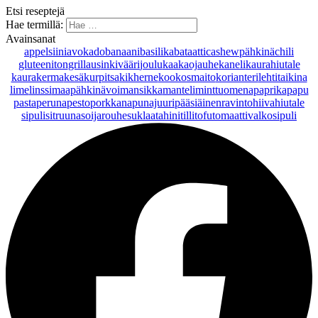
Etsi reseptejä
Hae termillä:
Avainsanat
appelsiini
avokado
banaani
basilika
bataatti
cashewpähkinä
chili
gluteeniton
grillaus
inkivääri
joulu
kaakaojauhe
kaneli
kaurahiutale
kaurakerma
kesäkurpitsa
kikherne
kookosmaito
korianteri
lehtitaikina
lime
linssi
maapähkinävoi
mansikka
manteli
minttu
omena
paprika
papu
pasta
peruna
pesto
porkkana
punajuuri
pääsiäinen
ravintohiivahiutale
sipuli
sitruuna
soijarouhe
suklaa
tahini
tilli
tofu
tomaatti
valkosipuli