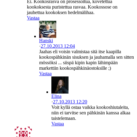
Ei. Kookosrasva on prosessoitua, kovetettua
kookoksesta puristettua rasvaa. Kookossose on
jauhettua kookoksen hedelmälihaa.
Vastaa
Hanski
·
27.10.2013 12:04
Jaahas eli voisin valmistaa sitä itse kaapilla
kookospähkinän sisuksen ja jauhamalla sen sitten
mössöksi ... siispä kipin kapin lähimpään
markettiin kookospähkinäostoksille ;)
Vastaa
Elina
·
27.10.2013 12:20
Voit kyllä ostaa vaikka kookoshiutaleita,
niin ei tarvitse sen pähkinän kanssa alkaa
taistelemaan.
Vastaa