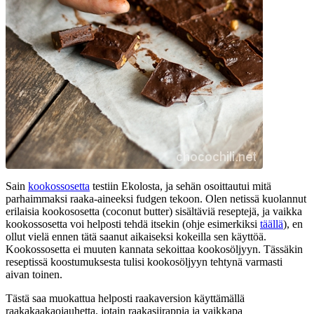
Sain
kookossosetta
testiin Ekolosta, ja sehän osoittautui mitä
parhaimmaksi raaka-aineeksi fudgen tekoon. Olen netissä kuolannut
erilaisia kookososetta (coconut butter) sisältäviä reseptejä, ja vaikka
kookossosetta voi helposti tehdä itsekin (ohje esimerkiksi
täällä
), en
ollut vielä ennen tätä saanut aikaiseksi kokeilla sen käyttöä.
Kookossosetta ei muuten kannata sekoittaa kookosöljyyn. Tässäkin
reseptissä koostumuksesta tulisi kookosöljyyn tehtynä varmasti
aivan toinen.
Tästä saa muokattua helposti raakaversion käyttämällä
raakakaakaojauhetta, jotain raakasiirappia ja vaikkapa