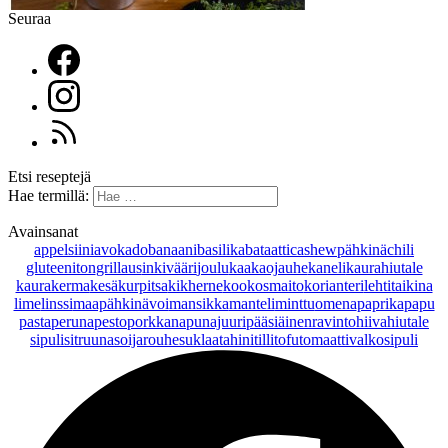
Seuraa
Etsi reseptejä
Hae termillä:
Avainsanat
appelsiini
avokado
banaani
basilika
bataatti
cashewpähkinä
chili
gluteeniton
grillaus
inkivääri
joulu
kaakaojauhe
kaneli
kaurahiutale
kaurakerma
kesäkurpitsa
kikherne
kookosmaito
korianteri
lehtitaikina
lime
linssi
maapähkinävoi
mansikka
manteli
minttu
omena
paprika
papu
pasta
peruna
pesto
porkkana
punajuuri
pääsiäinen
ravintohiivahiutale
sipuli
sitruuna
soijarouhe
suklaa
tahini
tilli
tofu
tomaatti
valkosipuli