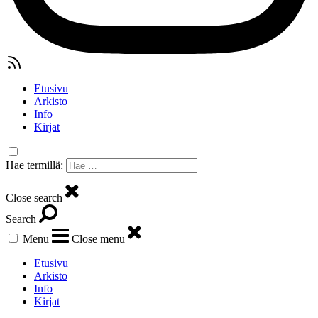
Etusivu
Arkisto
Info
Kirjat
Hae termillä:
Close search
Search
Menu
Close menu
Etusivu
Arkisto
Info
Kirjat