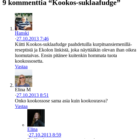
9 kommenttia “Kookos-suklaafudge”
Hanski
·
27.10.2013 7:46
Kiitti Kookos-suklaafudge paahdetuilla kurpitsansiemenillä-
reseptistä ja Ekolon linkistä, joka näyttääkin olevan ihan oikea
luomutaivas. Ensin pitänee kuitenkin hommata tuota
kookossosetta.
Vastaa
Elina M
·
27.10.2013 8:51
Onko kookossose sama asia kuin kookosrasva?
Vastaa
Elina
·
27.10.2013 8:59