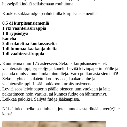
hasselpähkinöitä sellaisenaan rouhittuna.
Kookos-suklaafudge paahdetuilla kurpitsansiemenillä
0,5 dl kurpitsansiemeniä
1 rkl vaahterasiirappia
1 tl rypsiöljyä
kanelia
2 dl sulatettua kookossosetta
1 dl tummaa kaakaojauhetta
1 dl vaahterasiirappia
Kuumenna uuni 175 asteeseen. Sekoita kurpitsansiemenet,
vaahterasiirappi, rypsiöljy ja kaneli. Levitä leivinpaperin päälle ja
paahda uunissa muutamia minuutteja. Varo polttamasta siemeniä!
Sekoita yhteen sulatettu kookossose, kaakaojauhe ja
vaahterasiirappi. Lisää joukkoon kurpitsansiemenet.
Levitä seos leivinpaperin päälle pieneen uunivuokaan ja laita
pakastimeen noin vartiksi tai kunnes fudge on jähmettynyt.
Leikkaa paloiksi. Säilytä fudge jääkaapissa.
Näistä tulee melkoisen tuhteja, joten annoksesta riittää kaver(e)ille
kans!