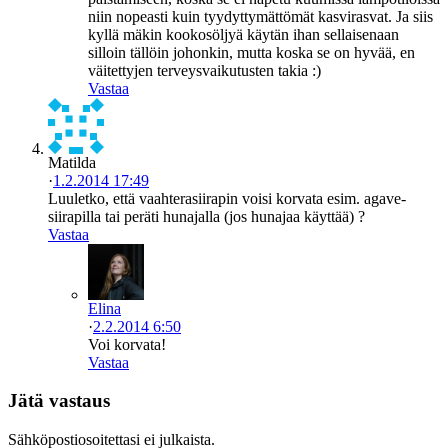
niin nopeasti kuin tyydyttymättömät kasvirasvat. Ja siis
kyllä mäkin kookosöljyä käytän ihan sellaisenaan
silloin tällöin johonkin, mutta koska se on hyvää, en
väitettyjen terveysvaikutusten takia :)
Vastaa
Matilda
·
1.2.2014 17:49
Luuletko, että vaahterasiirapin voisi korvata esim. agave-
siirapilla tai peräti hunajalla (jos hunajaa käyttää) ?
Vastaa
Elina
·
2.2.2014 6:50
Voi korvata!
Vastaa
Jätä vastaus
Sähköpostiosoitettasi ei julkaista.