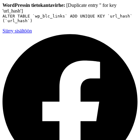
WordPressin tietokantavirhe:
[Duplicate entry '' for key
'url_hash']
ALTER TABLE `wp_blc_links` ADD UNIQUE KEY `url_hash`
(`url_hash`)
Siirry sisältöön