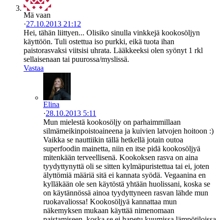
Mä vaan
·
27.10.2013 21:12
Hei, tähän liittyen... Olisiko sinulla vinkkejä kookosöljyn
käyttöön. Tuli ostettua iso purkki, eikä tuota ihan
paistorasvaksi viitsisi uhrata. Lääkkeeksi olen syönyt 1 rkl
sellaisenaan tai puurossa/myslissä.
Vastaa
Elina
·
28.10.2013 5:11
Mun mielestä kookosöljy on parhaimmillaan
silmämeikinpoistoaineena ja kuivien latvojen hoitoon :)
Vaikka se nauttiikin tällä hetkellä jotain outoa
superfoodin mainetta, niin en itse pidä kookosöljyä
mitenkään terveellisenä. Kookoksen rasva on aina
tyydyttynyttä oli se sitten kylmäpuristettua tai ei, joten
älyttömiä määriä sitä ei kannata syödä. Vegaanina en
kylläkään ole sen käytöstä yhtään huolissani, koska se
on käytännössä ainoa tyydyttyneen rasvan lähde mun
ruokavaliossa! Kookosöljyä kannattaa mun
näkemyksen mukaan käyttää nimenomaan
paistamiseen, koska se ei hapetu kuumissa lämpötiloissa