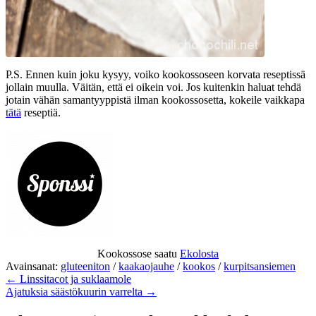
P.S. Ennen kuin joku kysyy, voiko kookossoseen korvata reseptissä
jollain muulla. Väitän, että ei oikein voi. Jos kuitenkin haluat tehdä
jotain vähän samantyyppistä ilman kookossosetta, kokeile vaikkapa
tätä
reseptiä.
Kookossose saatu
Ekolosta
Avainsanat:
gluteeniton
/
kaakaojauhe
/
kookos
/
kurpitsansiemen
← Linssitacot ja suklaamole
Ajatuksia säästökuurin varrelta →