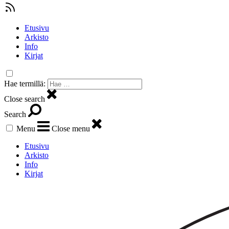
Etusivu
Arkisto
Info
Kirjat
Hae termillä:
Close search
Search
Menu
Close menu
Etusivu
Arkisto
Info
Kirjat