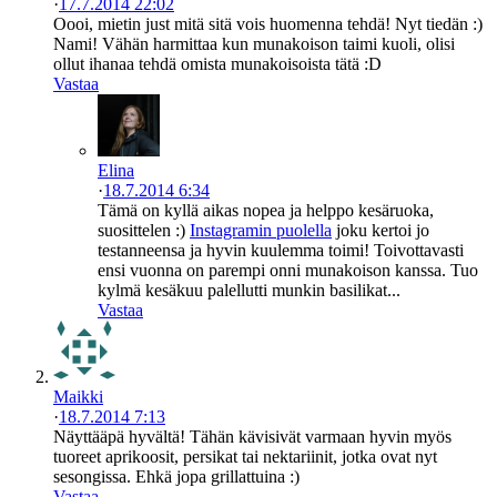
·
17.7.2014 22:02
Oooi, mietin just mitä sitä vois huomenna tehdä! Nyt tiedän :)
Nami! Vähän harmittaa kun munakoison taimi kuoli, olisi
ollut ihanaa tehdä omista munakoisoista tätä :D
Vastaa
Elina
·
18.7.2014 6:34
Tämä on kyllä aikas nopea ja helppo kesäruoka,
suosittelen :)
Instagramin puolella
joku kertoi jo
testanneensa ja hyvin kuulemma toimi! Toivottavasti
ensi vuonna on parempi onni munakoison kanssa. Tuo
kylmä kesäkuu palellutti munkin basilikat...
Vastaa
Maikki
·
18.7.2014 7:13
Näyttääpä hyvältä! Tähän kävisivät varmaan hyvin myös
tuoreet aprikoosit, persikat tai nektariinit, jotka ovat nyt
sesongissa. Ehkä jopa grillattuina :)
Vastaa