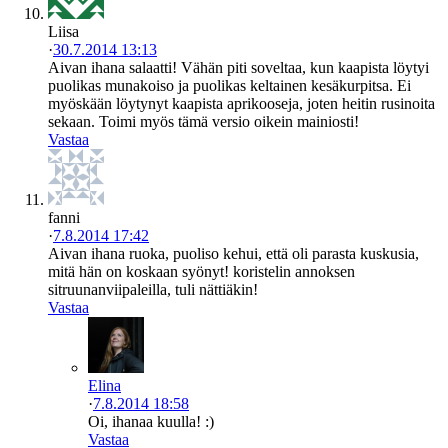
Liisa
·
30.7.2014 13:13
Aivan ihana salaatti! Vähän piti soveltaa, kun kaapista löytyi
puolikas munakoiso ja puolikas keltainen kesäkurpitsa. Ei
myöskään löytynyt kaapista aprikooseja, joten heitin rusinoita
sekaan. Toimi myös tämä versio oikein mainiosti!
Vastaa
fanni
·
7.8.2014 17:42
Aivan ihana ruoka, puoliso kehui, että oli parasta kuskusia,
mitä hän on koskaan syönyt! koristelin annoksen
sitruunanviipaleilla, tuli nättiäkin!
Vastaa
Elina
·
7.8.2014 18:58
Oi, ihanaa kuulla! :)
Vastaa