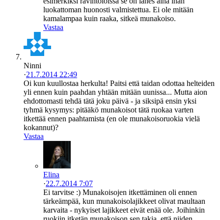
esimerkiksi ravintoloissa se on lähes aina ihan
luokattoman huonosti valmistettua. Ei ole mitään
kamalampaa kuin raaka, sitkeä munakoiso.
Vastaa
Ninni
·
21.7.2014 22:49
Oi kun kuullostaa herkulta! Paitsi että taidan odottaa helteiden
yli ennen kuin paahdan yhtään mitään uunissa... Mutta aion
ehdottomasti tehdä tätä joku päivä - ja siksipä ensin yksi
tyhmä kysymys: pitääkö munakoisot tätä ruokaa varten
itkettää ennen paahtamista (en ole munakoisoruokia vielä
kokannut)?
Vastaa
Elina
·
22.7.2014 7:07
Ei tarvitse :) Munakoisojen itkettäminen oli ennen
tärkeämpää, kun munakoisolajikkeet olivat maultaan
karvaita - nykyiset lajikkeet eivät enää ole. Joihinkin
ruokiin itketän munakoison sen takia, että niiden