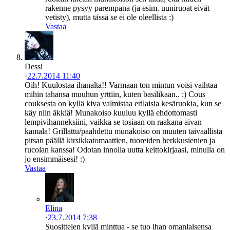
rakenne pysyy parempana (ja esim. uuniruoat eivät
vetisty), mutta tässä se ei ole oleellista :)
Vastaa
Dessi
·
22.7.2014 11:40
Oih! Kuulostaa ihanalta!! Varmaan ton mintun voisi vaihtaa
mihin tahansa muuhun yrttiin, kuten basilikaan.. :) Cous
couksesta on kyllä kiva valmistaa erilaisia kesäruokia, kun se
käy niin äkkiä! Munakoiso kuuluu kyllä ehdottomasti
lempivihanneksiini, vaikka se tosiaan on raakana aivan
kamala! Grillattu/paahdettu munakoiso on muuten taivaallista
pitsan päällä kirsikkatomaattien, tuoreiden herkkusienien ja
rucolan kanssa! Odotan innolla uutta keittokirjaasi, minulla on
jo ensimmäisesi! :)
Vastaa
Elina
·
23.7.2014 7:38
Suosittelen kyllä minttua - se tuo ihan omanlaisensa