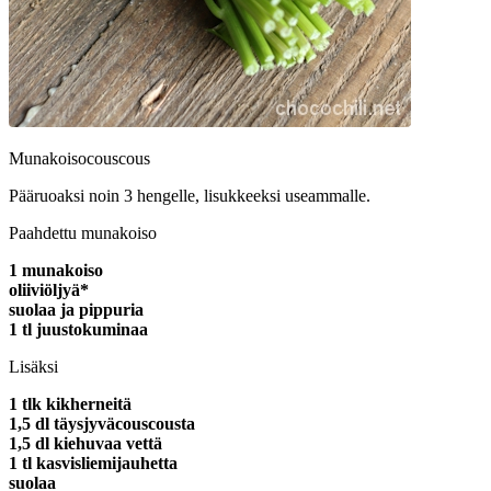
Munakoisocouscous
Pääruoaksi noin 3 hengelle, lisukkeeksi useammalle.
Paahdettu munakoiso
1 munakoiso
oliiviöljyä*
suolaa ja pippuria
1 tl juustokuminaa
Lisäksi
1 tlk kikherneitä
1,5 dl täysjyväcouscousta
1,5 dl kiehuvaa vettä
1 tl kasvisliemijauhetta
suolaa