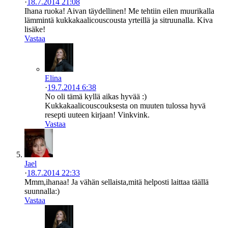
·
18.7.2014 21:08
Ihana ruoka! Aivan täydellinen! Me tehtiin eilen muurikalla
lämmintä kukkakaalicouscousta yrteillä ja sitruunalla. Kiva
lisäke!
Vastaa
Elina
·
19.7.2014 6:38
No oli tämä kyllä aikas hyvää :)
Kukkakaalicouscouksesta on muuten tulossa hyvä
resepti uuteen kirjaan! Vinkvink.
Vastaa
Jael
·
18.7.2014 22:33
Mmm,ihanaa! Ja vähän sellaista,mitä helposti laittaa täällä
suunnalla:)
Vastaa