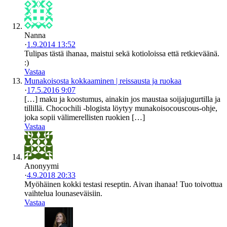
Nanna
·
1.9.2014 13:52
Tulipas tästä ihanaa, maistui sekä kotioloissa että retkieväänä.
:)
Vastaa
Munakoisosta kokkaaminen | reissausta ja ruokaa
·
17.5.2016 9:07
[…] maku ja koostumus, ainakin jos maustaa soijajugurtilla ja
tillillä. Chocochili -blogista löytyy munakoisocouscous-ohje,
joka sopii välimerellisten ruokien […]
Vastaa
Anonyymi
·
4.9.2018 20:33
Myöhäinen kokki testasi reseptin. Aivan ihanaa! Tuo toivottua
vaihtelua lounaseväisiin.
Vastaa