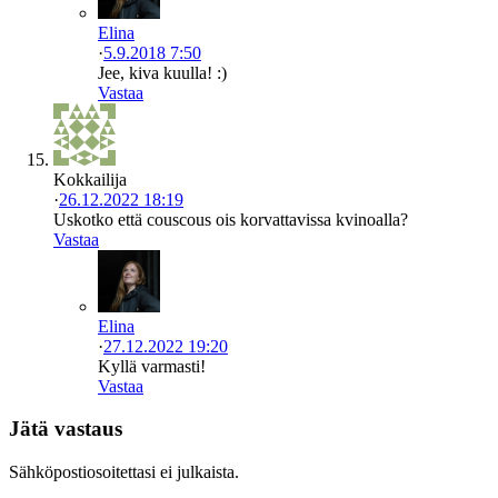
Elina
·
5.9.2018 7:50
Jee, kiva kuulla! :)
Vastaa
Kokkailija
·
26.12.2022 18:19
Uskotko että couscous ois korvattavissa kvinoalla?
Vastaa
Elina
·
27.12.2022 19:20
Kyllä varmasti!
Vastaa
Jätä vastaus
Sähköpostiosoitettasi ei julkaista.