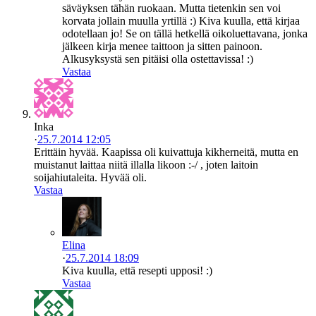
säväyksen tähän ruokaan. Mutta tietenkin sen voi
korvata jollain muulla yrtillä :) Kiva kuulla, että kirjaa
odotellaan jo! Se on tällä hetkellä oikoluettavana, jonka
jälkeen kirja menee taittoon ja sitten painoon.
Alkusyksystä sen pitäisi olla ostettavissa! :)
Vastaa
Inka
·
25.7.2014 12:05
Erittäin hyvää. Kaapissa oli kuivattuja kikherneitä, mutta en
muistanut laittaa niitä illalla likoon :-/ , joten laitoin
soijahiutaleita. Hyvää oli.
Vastaa
Elina
·
25.7.2014 18:09
Kiva kuulla, että resepti upposi! :)
Vastaa