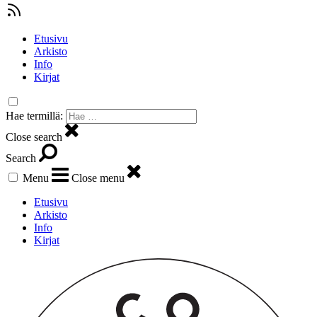
Etusivu
Arkisto
Info
Kirjat
Hae termillä:
Close search
Search
Menu
Close menu
Etusivu
Arkisto
Info
Kirjat