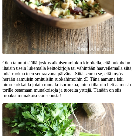
Olen tainnut täällä joskus aikaisemminkin kirjoitella, että nukahdan
iltaisin usein lukemalla keittokirjoja tai vähintään haaveilemalla siitä,
mitä ruokaa teen seuraavana päivänä. Siitä seuraa se, että myös
herään aamuisin omituisiin ruokahimoihin :D Tänä aamuna iski
himo kokkailla jotain munakoisoruokaa, joten fillaroin heti aamusta
torille ostamaan munakoisoja ja tuoreita yrttejä. Tänään on siis
ruoaksi munakoisocouscousta!