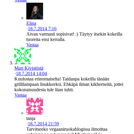
Elina
·
18.7.2014 7:16
Aivan varmasti sopisivat! :) Täytyy itsekin kokeilla
tuoreita ensi kerralla.
Vastaa
Mari Kivistöstä
·
18.7.2014 14:04
Kuulostaa erinomaiselta! Taidanpa kokeilla tänään
grillilampaan lisukkeeksi. Ehkäpä ilman kikherneitä, jottei
kokonaisuudesta tule liian tuhti.
Vastaa
tanja
·
18.7.2014 21:59
Tarvitseeko vegaaniruokablogissa ilmoittaa