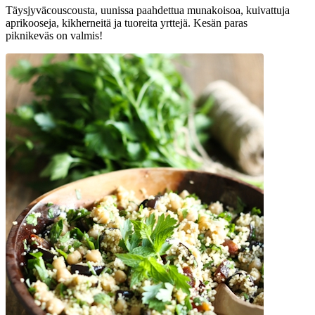
Täysjyväcouscousta, uunissa paahdettua munakoisoa, kuivattuja
aprikooseja, kikherneitä ja tuoreita yrttejä. Kesän paras
piknikeväs on valmis!