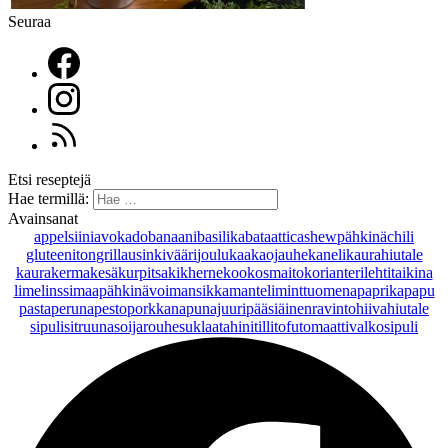
Seuraa
Etsi reseptejä
Hae termillä:
Avainsanat
appelsiini
avokado
banaani
basilika
bataatti
cashewpähkinä
chili
gluteeniton
grillaus
inkivääri
joulu
kaakaojauhe
kaneli
kaurahiutale
kaurakerma
kesäkurpitsa
kikherne
kookosmaito
korianteri
lehtitaikina
lime
linssi
maapähkinävoi
mansikka
manteli
minttu
omena
paprika
papu
pasta
peruna
pesto
porkkana
punajuuri
pääsiäinen
ravintohiivahiutale
sipuli
sitruuna
soijarouhe
suklaa
tahini
tilli
tofu
tomaatti
valkosipuli