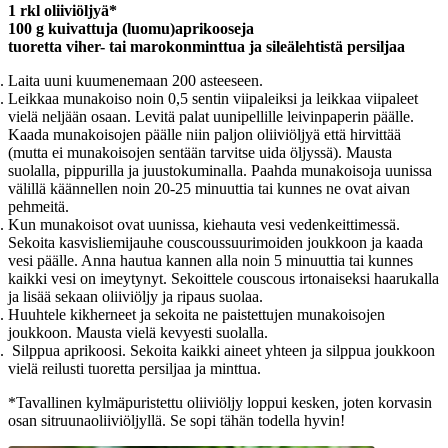
1 rkl oliiviöljyä*
100 g kuivattuja (luomu)aprikooseja
tuoretta viher- tai marokonminttua ja sileälehtistä persiljaa
Laita uuni kuumenemaan 200 asteeseen.
Leikkaa munakoiso noin 0,5 sentin viipaleiksi ja leikkaa viipaleet
vielä neljään osaan. Levitä palat uunipellille leivinpaperin päälle.
Kaada munakoisojen päälle niin paljon oliiviöljyä että hirvittää
(mutta ei munakoisojen sentään tarvitse uida öljyssä). Mausta
suolalla, pippurilla ja juustokuminalla. Paahda munakoisoja uunissa
välillä käännellen noin 20-25 minuuttia tai kunnes ne ovat aivan
pehmeitä.
Kun munakoisot ovat uunissa, kiehauta vesi vedenkeittimessä.
Sekoita kasvisliemijauhe couscoussuurimoiden joukkoon ja kaada
vesi päälle. Anna hautua kannen alla noin 5 minuuttia tai kunnes
kaikki vesi on imeytynyt. Sekoittele couscous irtonaiseksi haarukalla
ja lisää sekaan oliiviöljy ja ripaus suolaa.
Huuhtele kikherneet ja sekoita ne paistettujen munakoisojen
joukkoon. Mausta vielä kevyesti suolalla.
Silppua aprikoosi. Sekoita kaikki aineet yhteen ja silppua joukkoon
vielä reilusti tuoretta persiljaa ja minttua.
*Tavallinen kylmäpuristettu oliiviöljy loppui kesken, joten korvasin
osan sitruunaoliiviöljyllä. Se sopi tähän todella hyvin!