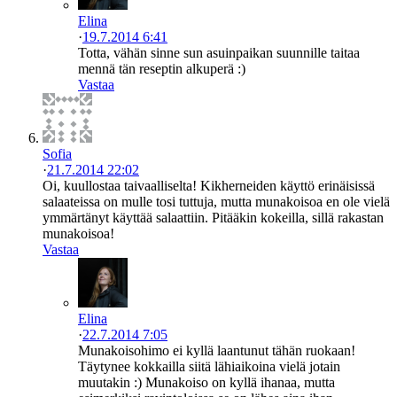
Elina
·
19.7.2014 6:41
Totta, vähän sinne sun asuinpaikan suunnille taitaa
mennä tän reseptin alkuperä :)
Vastaa
Sofia
·
21.7.2014 22:02
Oi, kuullostaa taivaalliselta! Kikherneiden käyttö erinäisissä
salaateissa on mulle tosi tuttuja, mutta munakoisoa en ole vielä
ymmärtänyt käyttää salaattiin. Pitääkin kokeilla, sillä rakastan
munakoisoa!
Vastaa
Elina
·
22.7.2014 7:05
Munakoisohimo ei kyllä laantunut tähän ruokaan!
Täytynee kokkailla siitä lähiaikoina vielä jotain
muutakin :) Munakoiso on kyllä ihanaa, mutta