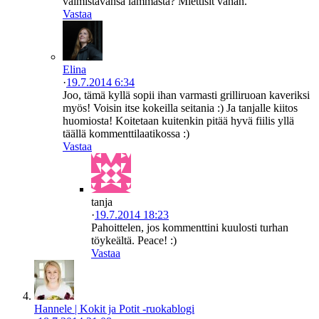
valmistavansa lammasta? Miettisit vähän.
Vastaa
Elina
·
19.7.2014 6:34
Joo, tämä kyllä sopii ihan varmasti grilliruoan kaveriksi
myös! Voisin itse kokeilla seitania :) Ja tanjalle kiitos
huomiosta! Koitetaan kuitenkin pitää hyvä fiilis yllä
täällä kommenttilaatikossa :)
Vastaa
tanja
·
19.7.2014 18:23
Pahoittelen, jos kommenttini kuulosti turhan
töykeältä. Peace! :)
Vastaa
Hannele | Kokit ja Potit -ruokablogi