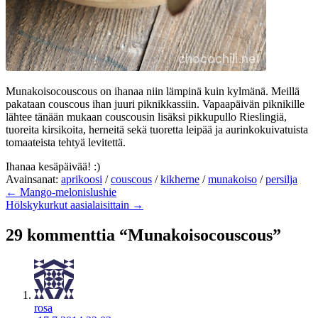
Munakoisocouscous on ihanaa niin lämpinä kuin kylmänä. Meillä
pakataan couscous ihan juuri piknikkassiin. Vapaapäivän piknikille
lähtee tänään mukaan couscousin lisäksi pikkupullo Rieslingiä,
tuoreita kirsikoita, herneitä sekä tuoretta leipää ja aurinkokuivatuista
tomaateista tehtyä levitettä.
Ihanaa kesäpäivää! :)
Avainsanat:
aprikoosi
/
couscous
/
kikherne
/
munakoiso
/
persilja
← Mango-melonislushie
Hölskykurkut aasialaisittain →
29 kommenttia “Munakoisocouscous”
rosa