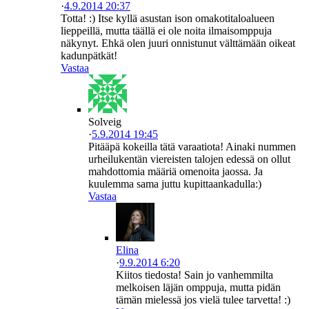
·
4.9.2014 20:37
Totta! :) Itse kyllä asustan ison omakotitaloalueen
lieppeillä, mutta täällä ei ole noita ilmaisomppuja
näkynyt. Ehkä olen juuri onnistunut välttämään oikeat
kadunpätkät!
Vastaa
Solveig
·
5.9.2014 19:45
Pitääpä kokeilla tätä varaatiota! Ainaki nummen
urheilukentän viereisten talojen edessä on ollut
mahdottomia määriä omenoita jaossa. Ja
kuulemma sama juttu kupittaankadulla:)
Vastaa
Elina
·
9.9.2014 6:20
Kiitos tiedosta! Sain jo vanhemmilta
melkoisen läjän omppuja, mutta pidän
tämän mielessä jos vielä tulee tarvetta! :)