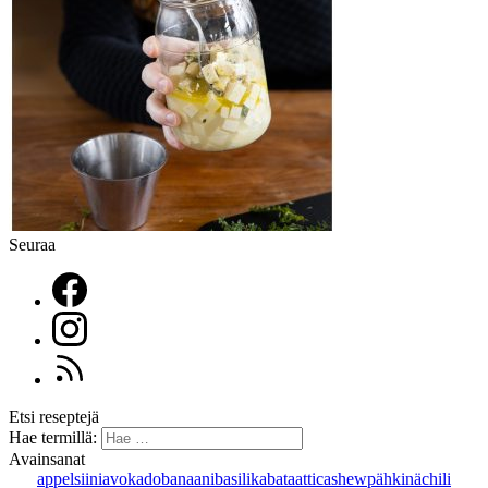
Seuraa
Etsi reseptejä
Hae termillä:
Avainsanat
appelsiini
avokado
banaani
basilika
bataatti
cashewpähkinä
chili