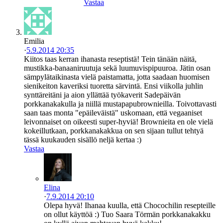
Vastaa
Emilia
·
5.9.2014 20:35
Kiitos taas kerran ihanasta reseptistä! Tein tänään näitä,
mustikka-banaaniruutuja sekä luumuvispipuuroa. Jätin osan
sämpylätaikinasta vielä paistamatta, jotta saadaan huomisen
sienikeiton kaveriksi tuoretta särvintä. Ensi viikolla juhlin
synttäreitäni ja aion yllättää työkaverit Sadepäivän
porkkanakakulla ja niillä mustapapubrownieilla. Toivottavasti
saan taas monta "epäileväistä" uskomaan, että vegaaniset
leivonnaiset on oikeesti super-hyviä! Brownieita en ole vielä
kokeillutkaan, porkkanakakkua on sen sijaan tullut tehtyä
tässä kuukauden sisällö neljä kertaa :)
Vastaa
Elina
·
7.9.2014 20:10
Olepa hyvä! Ihanaa kuulla, että Chocochilin resepteille
on ollut käyttöä :) Tuo Saara Törmän porkkanakakku