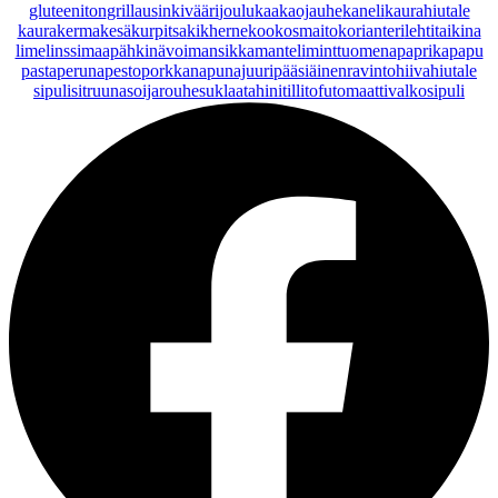
gluteeniton
grillaus
inkivääri
joulu
kaakaojauhe
kaneli
kaurahiutale
kaurakerma
kesäkurpitsa
kikherne
kookosmaito
korianteri
lehtitaikina
lime
linssi
maapähkinävoi
mansikka
manteli
minttu
omena
paprika
papu
pasta
peruna
pesto
porkkana
punajuuri
pääsiäinen
ravintohiivahiutale
sipuli
sitruuna
soijarouhe
suklaa
tahini
tilli
tofu
tomaatti
valkosipuli