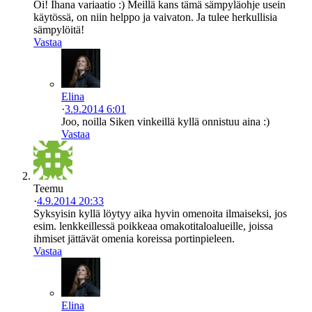
Oi! Ihana variaatio :) Meillä kans tämä sämpyläohje usein
käytössä, on niin helppo ja vaivaton. Ja tulee herkullisia
sämpylöitä!
Vastaa
Elina
·
3.9.2014 6:01
Joo, noilla Siken vinkeillä kyllä onnistuu aina :)
Vastaa
Teemu
·
4.9.2014 20:33
Syksyisin kyllä löytyy aika hyvin omenoita ilmaiseksi, jos
esim. lenkkeillessä poikkeaa omakotitaloalueille, joissa
ihmiset jättävät omenia koreissa portinpieleen.
Vastaa
Elina