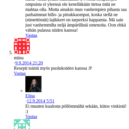
ompuista ei yleensä ole kenelläkään tietoa mitä ne
mahtaa olla. Mutta ainakin mun vanhempien pihasta saa
parhaimmat hillo- ja piirakkaomput, koska siellä ne
(nimettömät) lajikkeet on tarpeeksi happamia. Mä sain
just vanhemmilta neljä ämpärillistä omenoita. Oon ehkä
vähän pulassa niiden kanssa!
Vastaa
miisu
·
9.9.2014 21:20
Resepti toimii myös puolukoiden kanssa :P
Vastaa
Elina
·
12.9.2014 5:51
Ei muuten kuulosta pöllömmältä sekään, kiitos vinkistä!
:)
Vastaa