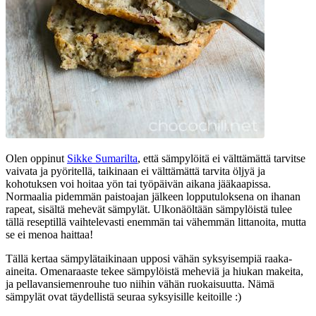
Olen oppinut
Sikke Sumarilta
, että sämpylöitä ei välttämättä tarvitse
vaivata ja pyöritellä, taikinaan ei välttämättä tarvita öljyä ja
kohotuksen voi hoitaa yön tai työpäivän aikana jääkaapissa.
Normaalia pidemmän paistoajan jälkeen lopputuloksena on ihanan
rapeat, sisältä mehevät sämpylät. Ulkonäöltään sämpylöistä tulee
tällä reseptillä vaihtelevasti enemmän tai vähemmän littanoita, mutta
se ei menoa haittaa!
Tällä kertaa sämpylätaikinaan upposi vähän syksyisempiä raaka-
aineita. Omenaraaste tekee sämpylöistä meheviä ja hiukan makeita,
ja pellavansiemenrouhe tuo niihin vähän ruokaisuutta. Nämä
sämpylät ovat täydellistä seuraa syksyisille keitoille :)