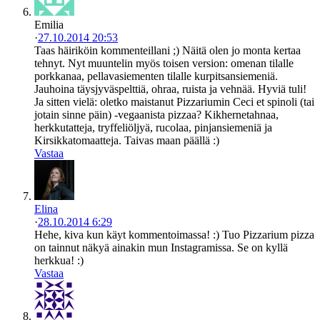
Emilia
·
27.10.2014 20:53
Taas häiriköin kommenteillani ;) Näitä olen jo monta kertaa
tehnyt. Nyt muuntelin myös toisen version: omenan tilalle
porkkanaa, pellavasiementen tilalle kurpitsansiemeniä.
Jauhoina täysjyväspelttiä, ohraa, ruista ja vehnää. Hyviä tuli!
Ja sitten vielä: oletko maistanut Pizzariumin Ceci et spinoli (tai
jotain sinne päin) -vegaanista pizzaa? Kikhernetahnaa,
herkkutatteja, tryffeliöljyä, rucolaa, pinjansiemeniä ja
Kirsikkatomaatteja. Taivas maan päällä :)
Vastaa
Elina
·
28.10.2014 6:29
Hehe, kiva kun käyt kommentoimassa! :) Tuo Pizzarium pizza
on tainnut näkyä ainakin mun Instagramissa. Se on kyllä
herkkua! :)
Vastaa