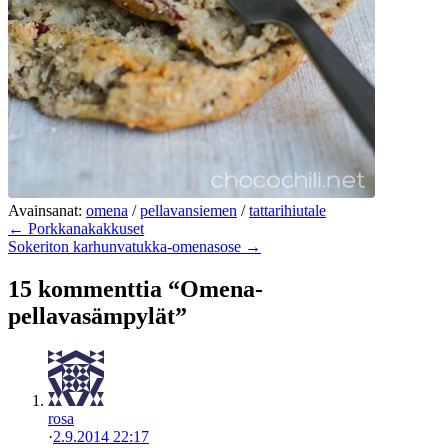
Avainsanat:
omena
/
pellavansiemen
/
tattarihiutale
← Porkkanakakkuset
Sokeriton karhunvatukka-omenasose →
15 kommenttia “Omena-
pellavasämpylät”
rosa
·
2.9.2014 22:17