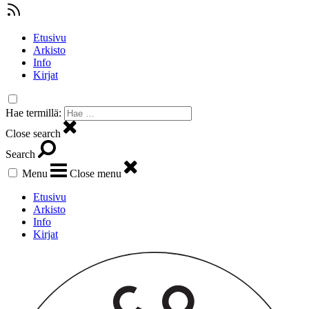
Etusivu
Arkisto
Info
Kirjat
Hae termillä:
Close search
Search
Menu
Close menu
Etusivu
Arkisto
Info
Kirjat