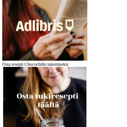
Osta resepti Chocochilin tukemiseksi