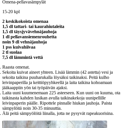
Omena-pellavasämpylät
15-20 kpl
2 keskikokoista omenaa
1,5 dl tattari- tai kaurahiutaleita
1,5 dl täysjyvävehnäjauhoja
1 dl pellavansiemenrouhetta
noin 9 dl vehnäjauhoja
1 pss kuivahiivaa
2 tl suolaa
7,5 dl lämmintä vettä
Raasta omenat.
Sekoita kuivat aineet yhteen. Lisää lämmin (42 astetta) vesi ja
sekoita taikina puuharukalla löysäksi taikinaksi. Peitä kulho
leivinpaperilla ja keittiöpyyhkeellä ja laita taikina kohoamaan
jääkaappiin yön tai työpäivän ajaksi.
Laita uuni kuumenemaan 225 asteeseen. Kun uuni on kuuma, ota
taikinasta kahden lusikan avulla taikinakekoja uunipellille
leivinpaperin päälle. Ripottele pinnalle hiukan jauhoja. Paista
sämpylöitä noin 30-35 minuuttia.
Älä peitä sämpyölöitä liinalla, jotta ne pysyvät rapeakuorisina.