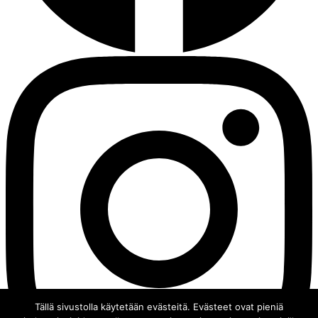
Tällä sivustolla käytetään evästeitä. Evästeet ovat pieniä