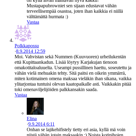
on kyllä aivan mahtavan hyvä kakku!
Mustapapubrowniet sen sijaan edustavat vähän
terveellisempää osastoa, joten ihan kaikkia ei niillä
välttämättä hurmata :)
Vastaa
Polkkapossu
·
8.9.2014 12:59
Moi. Vahvistan sekä Nummen (Kuuvuoren) urheilukentän
että Kupittaankadun. Lisää löytyy Karjakujan tienoon
omakotitaloaluuelta. Useampi pussillinen haettu, soseutettu ja
vähän vielä mehuakin tehty. Sitä paitsi en oikein ymmärrä,
miten kotimainen omena maksaa vieläkin ihan sikana, vaikka
ylitarjontaa tuntuisi olevan kaatopaikalle asti. Vaikkakin pitää
toki omenaviljelijöiden palkkansakin saada.
Vastaa
Elina
·
9.9.2014 6:11
Onhan se lajikehifistely tietty eri asia, kyllä mä voin
niistä vähän jotain maksaakin :) Noista kotipihojen