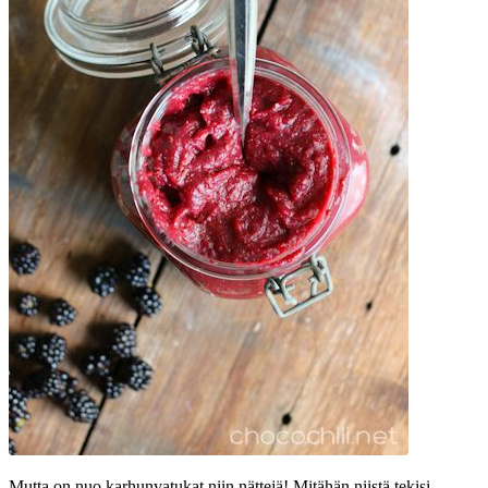
Mutta on nuo karhunvatukat niin nättejä! Mitähän niistä tekisi