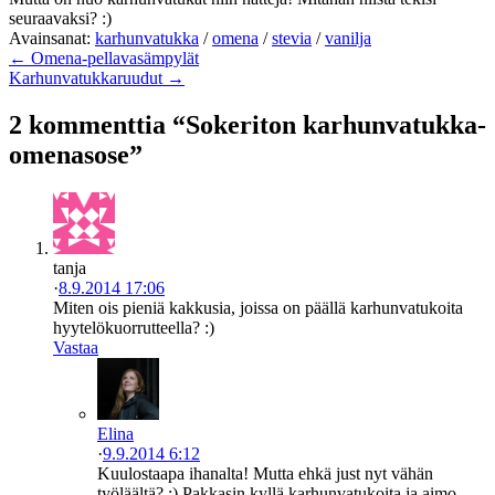
seuraavaksi? :)
Avainsanat:
karhunvatukka
/
omena
/
stevia
/
vanilja
← Omena-pellavasämpylät
Karhunvatukkaruudut →
2 kommenttia “Sokeriton karhunvatukka-
omenasose”
tanja
·
8.9.2014 17:06
Miten ois pieniä kakkusia, joissa on päällä karhunvatukoita
hyytelökuorrutteella? :)
Vastaa
Elina
·
9.9.2014 6:12
Kuulostaapa ihanalta! Mutta ehkä just nyt vähän
työläältä? :) Pakkasin kyllä karhunvatukoita ja aimo