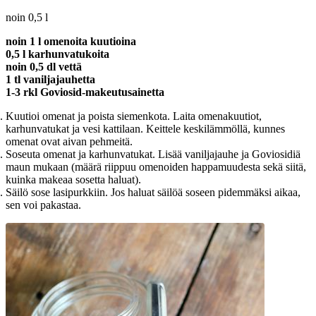
noin 0,5 l
noin 1 l omenoita kuutioina
0,5 l karhunvatukoita
noin 0,5 dl vettä
1 tl vaniljajauhetta
1-3 rkl Goviosid-makeutusainetta
Kuutioi omenat ja poista siemenkota. Laita omenakuutiot,
karhunvatukat ja vesi kattilaan. Keittele keskilämmöllä, kunnes
omenat ovat aivan pehmeitä.
Soseuta omenat ja karhunvatukat. Lisää vaniljajauhe ja Goviosidiä
maun mukaan (määrä riippuu omenoiden happamuudesta sekä siitä,
kuinka makeaa sosetta haluat).
Säilö sose lasipurkkiin. Jos haluat säilöä soseen pidemmäksi aikaa,
sen voi pakastaa.