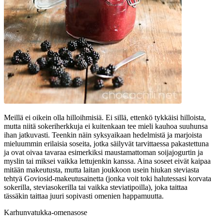
Meillä ei oikein olla hilloihmisiä. Ei sillä, ettenkö tykkäisi hilloista,
mutta niitä sokeriherkkuja ei kuitenkaan tee mieli kauhoa suuhunsa
ihan jatkuvasti. Teenkin näin syksyaikaan hedelmistä ja marjoista
mieluummin erilaisia soseita, jotka säilyvät tarvittaessa pakastettuna
ja ovat oivaa tavaraa esimerkiksi maustamattoman soijajogurtin ja
myslin tai miksei vaikka lettujenkin kanssa. Aina soseet eivät kaipaa
mitään makeutusta, mutta laitan joukkoon usein hiukan steviasta
tehtyä Goviosid-makeutusainetta (jonka voit toki halutessasi korvata
sokerilla, steviasokerilla tai vaikka steviatipoilla), joka taittaa
tässäkin taittaa juuri sopivasti omenien happamuutta.
Karhunvatukka-omenasose