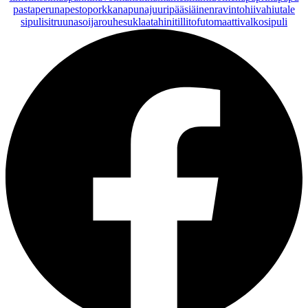
pasta
peruna
pesto
porkkana
punajuuri
pääsiäinen
ravintohiivahiutale
sipuli
sitruuna
soijarouhe
suklaa
tahini
tilli
tofu
tomaatti
valkosipuli