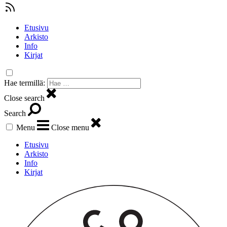
Etusivu
Arkisto
Info
Kirjat
Hae termillä:
Close search
Search
Menu
Close menu
Etusivu
Arkisto
Info
Kirjat