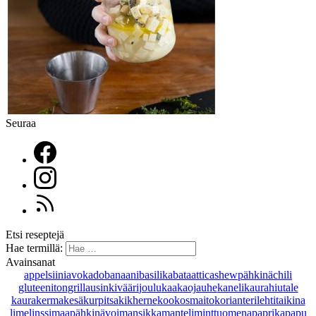
Seuraa
Etsi reseptejä
Hae termillä:
Avainsanat
appelsiini
avokado
banaani
basilika
bataatti
cashewpähkinä
chili
gluteeniton
grillaus
inkivääri
joulu
kaakaojauhe
kaneli
kaurahiutale
kaurakerma
kesäkurpitsa
kikherne
kookosmaito
korianteri
lehtitaikina
lime
linssi
maapähkinävoi
mansikka
manteli
minttu
omena
paprika
papu