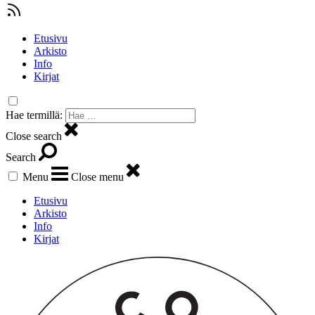
Etusivu
Arkisto
Info
Kirjat
Hae termillä:
Close search
Search
Menu
Close menu
Etusivu
Arkisto
Info
Kirjat