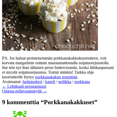
P.S. Jos haluat perinteisemmän porkkanakakkukuorrutteen, voit
korvata margariinin osittain maustamattomalla soijatuorejuustolla.
Itse tein nyt ihan tällaisen perus buttercreamin, koska lähikaupassani
ei myydä soijatuorejuustoa. Toimii näinkin! Tarkka ohje
kuorrutteelle löytyy
porkkanakakun reseptistä
.
Avainsanat:
fariinisokeri
/
kaneli
/
neilikka
/
porkkana
← Lehtikaali-perunamuusi
Omena-pellavasämpylät →
9 kommenttia “Porkkanakakkuset”