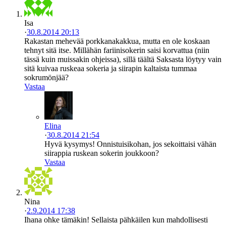
Isa
·
30.8.2014 20:13
Rakastan mehevää porkkanakakkua, mutta en ole koskaan
tehnyt sitä itse. Millähän fariinisokerin saisi korvattua (niin
tässä kuin muissakin ohjeissa), sillä täältä Saksasta löytyy vain
sitä kuivaa ruskeaa sokeria ja siirapin kaltaista tummaa
sokrumönjää?
Vastaa
Elina
·
30.8.2014 21:54
Hyvä kysymys! Onnistuisikohan, jos sekoittaisi vähän
siirappia ruskean sokerin joukkoon?
Vastaa
Nina
·
2.9.2014 17:38
Ihana ohke tämäkin! Sellaista pähkäilen kun mahdollisesti