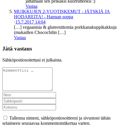
jättämään sen pelkäksi kuorrutteeksi :)
Vastaa
MUIKKUJEN 2-VUOTISKEMUT - JÄTSKIÄ JA
HODAREITA! - Hannan soppa
·
15.7.2017 14:04
[…] vegaanisia & gluteenittomia porkkanakuppikakkuja
(mukaillen Chocochilin […]
Vastaa
Jätä vastaus
Sähköpostiosoitettasi ei julkaista.
Tallenna nimeni, sähköpostiosoitteeni ja sivustoni tähän
selaimeen seuraavaa kommentointikertaa varten.