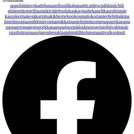
Avainsanat
appelsiini
avokado
banaani
basilika
bataatti
cashewpähkinä
chili
gluteeniton
grillaus
inkivääri
joulu
kaakaojauhe
kaneli
kaurahiutale
kaurakerma
kesäkurpitsa
kikherne
kookosmaito
korianteri
lehtitaikina
lime
linssi
maapähkinävoi
mansikka
manteli
minttu
omena
paprika
papu
pasta
peruna
pesto
porkkana
punajuuri
pääsiäinen
ravintohiivahiutale
sipuli
sitruuna
soijarouhe
suklaa
tahini
tilli
tofu
tomaatti
valkosipuli