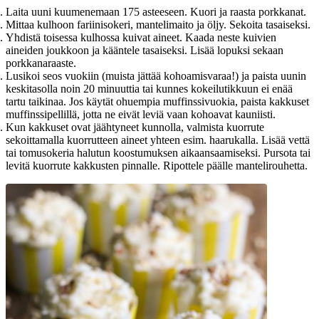
Laita uuni kuumenemaan 175 asteeseen. Kuori ja raasta porkkanat.
Mittaa kulhoon fariinisokeri, mantelimaito ja öljy. Sekoita tasaiseksi.
Yhdistä toisessa kulhossa kuivat aineet. Kaada neste kuivien
aineiden joukkoon ja kääntele tasaiseksi. Lisää lopuksi sekaan
porkkanaraaste.
Lusikoi seos vuokiin (muista jättää kohoamisvaraa!) ja paista uunin
keskitasolla noin 20 minuuttia tai kunnes kokeilutikkuun ei enää
tartu taikinaa. Jos käytät ohuempia muffinssivuokia, paista kakkuset
muffinssipellillä, jotta ne eivät leviä vaan kohoavat kauniisti.
Kun kakkuset ovat jäähtyneet kunnolla, valmista kuorrute
sekoittamalla kuorrutteen aineet yhteen esim. haarukalla. Lisää vettä
tai tomusokeria halutun koostumuksen aikaansaamiseksi. Pursota tai
levitä kuorrute kakkusten pinnalle. Ripottele päälle mantelirouhetta.