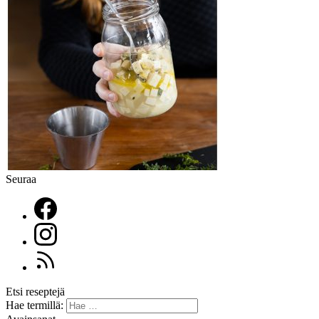
Seuraa
Etsi reseptejä
Hae termillä: