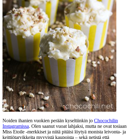
Noiden ihanien vuokien perään kyseltiinkin jo
Chocochilin
Instagramissa
. Olen saanut vuoat lahjaksi, mutta ne ovat tosiaan
Miss Etoile -merkkiset ja niitä pitäisi löytyä monista leivonta- ja
keittiötarvikkeita myyvistä kaupoista – sekä netistä että