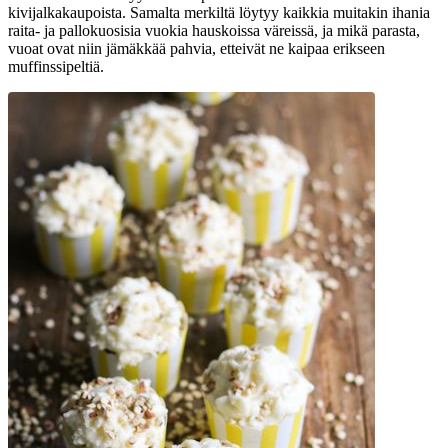
kivijalkakaupoista. Samalta merkiltä löytyy kaikkia muitakin ihania
raita- ja pallokuosisia vuokia hauskoissa väreissä, ja mikä parasta,
vuoat ovat niin jämäkkää pahvia, etteivät ne kaipaa erikseen
muffinssipeltiä.