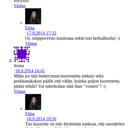
löytynyt.
Vastaa
Elina
·
17.9.2014 17:32
Oi, omppuversio kuulostaa sekin tosi herkulliselta! :)
Vastaa
Jenna
·
18.9.2014 16:41
Mitäs jos tätä buttercream-kuorrutetta laittaisi sekä
porkkanakakun päälle että väliin, kuinka paljon kuorrutetta
pitäisi tehdä? Vai tuleekohan siitä liian "voinen"? :)
Vastaa
Elina
·
18.9.2014 16:50
Tuo kuorrute on niin älyttömän makeaa, että suosittelen