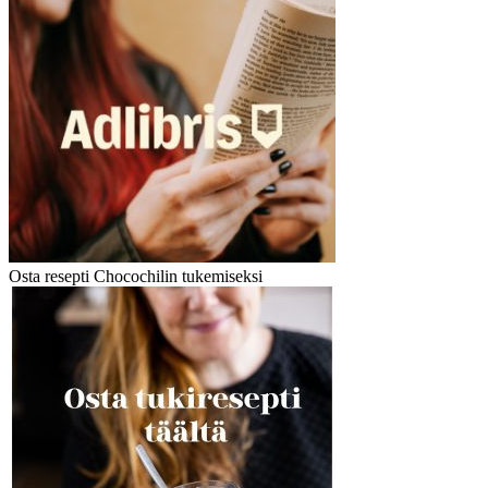
Osta resepti Chocochilin tukemiseksi