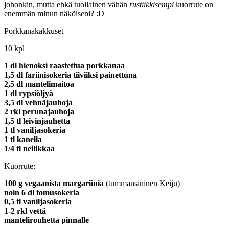
johonkin, mutta ehkä tuollainen vähän
rustiikkisempi
kuorrute on
enemmän minun näköiseni? :D
Porkkanakakkuset
10 kpl
1 dl hienoksi raastettua porkkanaa
1,5 dl fariinisokeria tiiviiksi painettuna
2,5 dl mantelimaitoa
1 dl rypsiöljyä
3,5 dl vehnäjauhoja
2 rkl perunajauhoja
1,5 tl leivinjauhetta
1 tl vaniljasokeria
1 tl kanelia
1/4 tl neilikkaa
Kuorrute:
100 g vegaanista margariinia
(tummansininen Keiju)
noin 6 dl tomusokeria
0,5 tl vaniljasokeria
1-2 rkl vettä
mantelirouhetta pinnalle