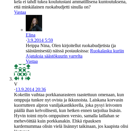
kela ei tahdl tukea koulutustani ammatillisena kuntoutuksena,
että minkälainen ruokabudjetti sinulla on?
Vastaa
Elina
·
3.9.2014 5:59
Heippa Nina, Olen kirjoitellut ruokabudjetista (ja
säästämisestä) näissä postauksissa:
Ruokalasku kuriin
Ajatuksia säästökuurin varrelta
Vastaa
V
·
13.9.2014 20:36
Kokeilin vaihtaa porkkanarasteen raastettuun omenaan, kun
omppuja tunkee nyt ovista ja ikkunoista. Laiskana korvasin
kuorrutteen alpron vaniljakastikkeella, joka pysyi leivosten
päällä ihan kelvollisesti, kun hetken ennen tarjoilua lisäsin.
Hyvin toimi myös omppuinen versio, samalla laillahan se
mehevöittää kuin porkkanakin. Ehkä ripauksen
kardemummaa olisin vielä lisännyt taikinaan, jos kaapista olisi