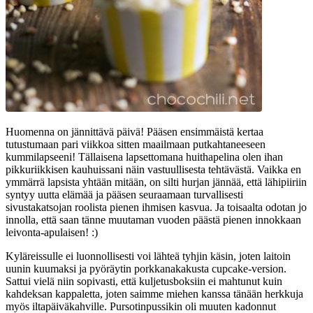
Huomenna on jännittävä päivä! Pääsen ensimmäistä kertaa
tutustumaan pari viikkoa sitten maailmaan putkahtaneeseen
kummilapseeni! Tällaisena lapsettomana huithapelina olen ihan
pikkuriikkisen kauhuissani näin vastuullisesta tehtävästä. Vaikka en
ymmärrä lapsista yhtään mitään, on silti hurjan jännää, että lähipiiriin
syntyy uutta elämää ja pääsen seuraamaan turvallisesti
sivustakatsojan roolista pienen ihmisen kasvua. Ja toisaalta odotan jo
innolla, että saan tänne muutaman vuoden päästä pienen innokkaan
leivonta-apulaisen! :)
Kyläreissulle ei luonnollisesti voi lähteä tyhjin käsin, joten laitoin
uunin kuumaksi ja pyöräytin porkkanakakusta cupcake-version.
Sattui vielä niin sopivasti, että kuljetusboksiin ei mahtunut kuin
kahdeksan kappaletta, joten saimme miehen kanssa tänään herkkuja
myös iltapäiväkahville. Pursotinpussikin oli muuten kadonnut