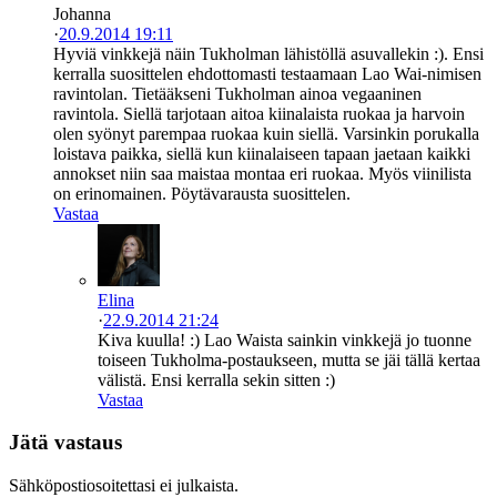
Johanna
·
20.9.2014 19:11
Hyviä vinkkejä näin Tukholman lähistöllä asuvallekin :). Ensi
kerralla suosittelen ehdottomasti testaamaan Lao Wai-nimisen
ravintolan. Tietääkseni Tukholman ainoa vegaaninen
ravintola. Siellä tarjotaan aitoa kiinalaista ruokaa ja harvoin
olen syönyt parempaa ruokaa kuin siellä. Varsinkin porukalla
loistava paikka, siellä kun kiinalaiseen tapaan jaetaan kaikki
annokset niin saa maistaa montaa eri ruokaa. Myös viinilista
on erinomainen. Pöytävarausta suosittelen.
Vastaa
Elina
·
22.9.2014 21:24
Kiva kuulla! :) Lao Waista sainkin vinkkejä jo tuonne
toiseen Tukholma-postaukseen, mutta se jäi tällä kertaa
välistä. Ensi kerralla sekin sitten :)
Vastaa
Jätä vastaus
Sähköpostiosoitettasi ei julkaista.