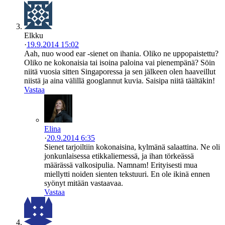
Elkku
·
19.9.2014 15:02
Aah, nuo wood ear -sienet on ihania. Oliko ne uppopaistettu?
Oliko ne kokonaisia tai isoina paloina vai pienempänä? Söin
niitä vuosia sitten Singaporessa ja sen jälkeen olen haaveillut
niistä ja aina välillä googlannut kuvia. Saisipa niitä täältäkin!
Vastaa
Elina
·
20.9.2014 6:35
Sienet tarjoiltiin kokonaisina, kylmänä salaattina. Ne oli
jonkunlaisessa etikkaliemessä, ja ihan törkeässä
määrässä valkosipulia. Namnam! Erityisesti mua
miellytti noiden sienten tekstuuri. En ole ikinä ennen
syönyt mitään vastaavaa.
Vastaa