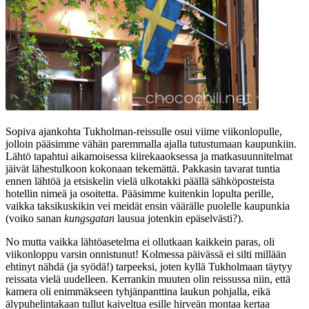
Sopiva ajankohta Tukholman-reissulle osui viime viikonlopulle,
jolloin pääsimme vähän paremmalla ajalla tutustumaan kaupunkiin.
Lähtö tapahtui aikamoisessa kiirekaaoksessa ja matkasuunnitelmat
jäivät lähestulkoon kokonaan tekemättä. Pakkasin tavarat tuntia
ennen lähtöä ja etsiskelin vielä ulkotakki päällä sähköposteista
hotellin nimeä ja osoitetta. Pääsimme kuitenkin lopulta perille,
vaikka taksikuskikin vei meidät ensin väärälle puolelle kaupunkia
(voiko sanan
kungsgatan
lausua jotenkin epäselvästi?).
No mutta vaikka lähtöasetelma ei ollutkaan kaikkein paras, oli
viikonloppu varsin onnistunut! Kolmessa päivässä ei silti millään
ehtinyt nähdä (ja syödä!) tarpeeksi, joten kyllä Tukholmaan täytyy
reissata vielä uudelleen. Kerrankin muuten olin reissussa niin, että
kamera oli enimmäkseen tyhjänpanttina laukun pohjalla, eikä
älypuhelintakaan tullut kaiveltua esille hirveän montaa kertaa