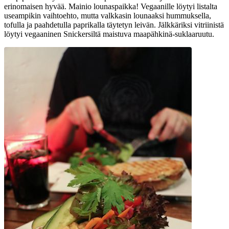
erinomaisen hyvää. Mainio lounaspaikka! Vegaanille löytyi listalta
useampikin vaihtoehto, mutta valkkasin lounaaksi hummuksella,
tofulla ja paahdetulla paprikalla täytetyn leivän. Jälkkäriksi vitriinistä
löytyi vegaaninen Snickersiltä maistuva maapähkinä-suklaaruutu.