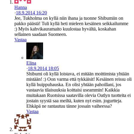
Hanna
·
18.9.2014 16:20
Jee, Tukholma on kyllä niin ihana ja tuonne Shibumiin on
pakko päästä! Tuli kyllä heti mieleen kesäinen seikkailumme
:) Myös kahvikauramaito kuulostaa hyvältä, koskahan
sellainen saadaan Suomeen.
Vastaa
Elina
·
18.9.2014 18:05
Shibumi oli kyllä loistava, ei mitään moittimista yhtään
mistään! :) Oon varma että tykkäisit! Kesäinen reissu oli
kyllä huippuhauska. En olisi yhtään pahoillani, jos
vastaavia tilaisuuksia koittaisi useammin! Kaikkia
muitakaan Ruotsissa saatavilla olevia Oatlyn tuotteita ei
jostain syystä saa meiltä, kuten nyt esim. jogurtteja.
Ehkäpä ne rantautuu tänne jossain vaiheessa?
Vastaa