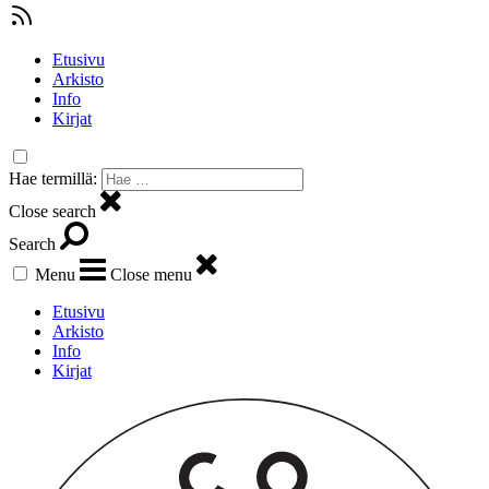
Etusivu
Arkisto
Info
Kirjat
Hae termillä:
Close search
Search
Menu
Close menu
Etusivu
Arkisto
Info
Kirjat