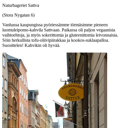
Naturbageriet Sattva
(Stora Nygatan 6)
Vanhassa kaupungissa pyöriessämme törmäsimme pieneen
luomuleipomo-kahvila Sattvaan. Paikassa oli paljon vegaanisia
vaihtoehtoja, ja myös sokerittomia ja gluteenittomia leivonnaisia.
Söin herkullista tofu-oliivipiirakkaa ja kookos-suklaapalloa.
Suosittelen! Kahvikin oli hyvää.