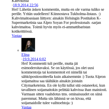
Kahvikissa
·
18.9.2014 22:56
Hei! Lähetin äsken kommentin, mutta en ole varma tuliko se
perille. Yritän uudelleen! Kiinnostava Tukholma-listaus. :)
Kahvimaitoasiaan liittyen: ainakin Helsingin Postitalon K-
Supermarketista saa Alpro Soyan For professionals -sarjan
kahvimaitoa. Toimii hyvin myös ei-ammattibaristan
kotikeittiössä.
Vastaa
Elina
·
19.9.2014 6:02
Hei! Kommentti tuli perille, mutta jäi
esimoderoitavaksi. Se on käytössä, jos olet uusi
kommentoija tai kommentoit eri nimellä tai
sähköpostiosoitteella kuin aikaisemmin :) Tuota Alpron
soijamaitoa saa täältäkin ainakin joistain
Citymarketeista. En ole kyllä tullut sitä ostaneeksi, kun
tavallinen soijamaitokin pelittää kahvissa ihan mainiosti.
Varmaan sitten vaahdotus tms. ominaisuudet on siinä
paremmat. Mutta siis lähinnä se on kivaa, että
soijamaidolle tulee vaihtoehtoja :)
Vastaa