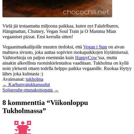
Vielä jäi testaamatta miljoona paikkaa, kuten nyt Falafelbaren,
Hängmattan, Chutney, Vegan Soul Train ja O Mamma Mian
vegaaniset pizzat. Ensi kerralla sitten!
Vegaanimatkailijoille muuten tiedoksi, että
Vegan i Stan
on aivan
mahtava sivusto, joka auttaa sopivien ruokapaikkojen löytämisessä.
Vaihtoehtoja on paljon enemmän kuin
HappyCow
’ssa, mutta
ainakin alkeellista ruotsinkielentaitoa vaaditaan. Tukholma on kyllä
noin yleisesti ottaen todella helppo paikka vegaanille. Ruokaa löytyy
lähes joka kulmasta :)
Avainsanat:
tukholma
← Karhunvatukkaruudut
Soijarouhe-munakoisopata →
8 kommenttia “Viikonloppu
Tukholmassa”