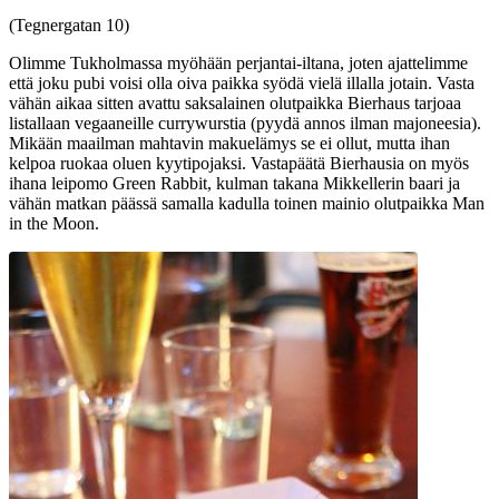
(Tegnergatan 10)
Olimme Tukholmassa myöhään perjantai-iltana, joten ajattelimme
että joku pubi voisi olla oiva paikka syödä vielä illalla jotain. Vasta
vähän aikaa sitten avattu saksalainen olutpaikka Bierhaus tarjoaa
listallaan vegaaneille currywurstia (pyydä annos ilman majoneesia).
Mikään maailman mahtavin makuelämys se ei ollut, mutta ihan
kelpoa ruokaa oluen kyytipojaksi. Vastapäätä Bierhausia on myös
ihana leipomo Green Rabbit, kulman takana Mikkellerin baari ja
vähän matkan päässä samalla kadulla toinen mainio olutpaikka Man
in the Moon.