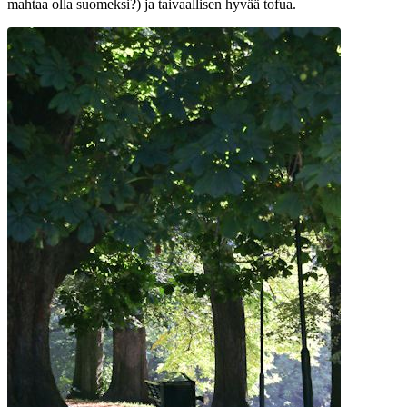
mahtaa olla suomeksi?) ja taivaallisen hyvää tofua.