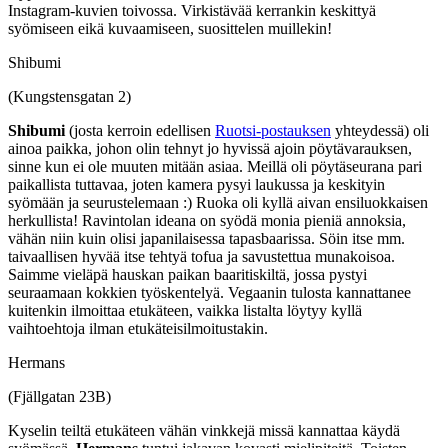
Instagram-kuvien toivossa. Virkistävää kerrankin keskittyä
syömiseen eikä kuvaamiseen, suosittelen muillekin!
Shibumi
(Kungstensgatan 2)
Shibumi
(josta kerroin edellisen
Ruotsi-postauksen
yhteydessä) oli
ainoa paikka, johon olin tehnyt jo hyvissä ajoin pöytävarauksen,
sinne kun ei ole muuten mitään asiaa. Meillä oli pöytäseurana pari
paikallista tuttavaa, joten kamera pysyi laukussa ja keskityin
syömään ja seurustelemaan :) Ruoka oli kyllä aivan ensiluokkaisen
herkullista! Ravintolan ideana on syödä monia pieniä annoksia,
vähän niin kuin olisi japanilaisessa tapasbaarissa. Söin itse mm.
taivaallisen hyvää itse tehtyä tofua ja savustettua munakoisoa.
Saimme vieläpä hauskan paikan baaritiskiltä, jossa pystyi
seuraamaan kokkien työskentelyä. Vegaanin tulosta kannattanee
kuitenkin ilmoittaa etukäteen, vaikka listalta löytyy kyllä
vaihtoehtoja ilman etukäteisilmoitustakin.
Hermans
(Fjällgatan 23B)
Kyselin teiltä etukäteen vähän vinkkejä missä kannattaa käydä