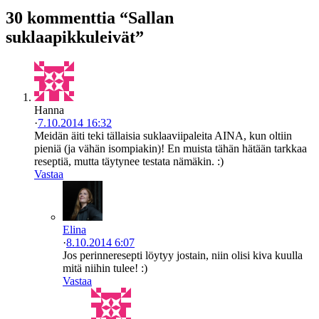
30 kommenttia “Sallan
suklaapikkuleivät”
Hanna
·
7.10.2014 16:32
Meidän äiti teki tällaisia suklaaviipaleita AINA, kun oltiin
pieniä (ja vähän isompiakin)! En muista tähän hätään tarkkaa
reseptiä, mutta täytynee testata nämäkin. :)
Vastaa
Elina
·
8.10.2014 6:07
Jos perinneresepti löytyy jostain, niin olisi kiva kuulla
mitä niihin tulee! :)
Vastaa