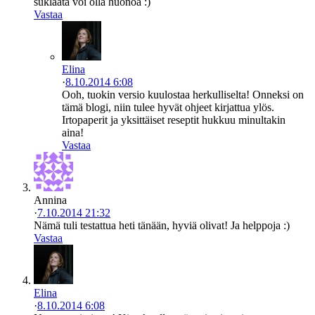
suklaata voi olla huonoa :)
Vastaa
Elina
·
8.10.2014 6:08
Ooh, tuokin versio kuulostaa herkulliselta! Onneksi on
tämä blogi, niin tulee hyvät ohjeet kirjattua ylös.
Irtopaperit ja yksittäiset reseptit hukkuu minultakin
aina!
Vastaa
Annina
·
7.10.2014 21:32
Nämä tuli testattua heti tänään, hyviä olivat! Ja helppoja :)
Vastaa
Elina
·
8.10.2014 6:08