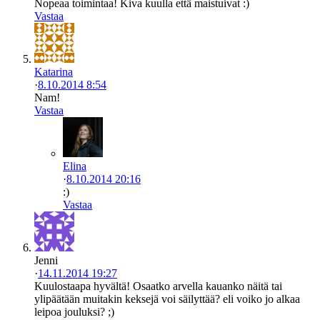
Nopeaa toimintaa! Kiva kuulla että maistuivat :)
Vastaa
Katarina
·
8.10.2014 8:54
Nam!
Vastaa
Elina
·
8.10.2014 20:16
:)
Vastaa
Jenni
·
14.11.2014 19:27
Kuulostaapa hyvältä! Osaatko arvella kauanko näitä tai
ylipäätään muitakin keksejä voi säilyttää? eli voiko jo alkaa
leipoa jouluksi? ;)