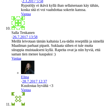
·
2.3.2017 5:58
Rypsiöljy ei ikävä kyllä ihan sellaisenaan käy tähän,
koska sitä ei voi vaahdottaa sokerin kanssa.
Vastaa
Salla Tenkanen
·
26.7.2017 13:58
Meillä leivotaan tämän kaltaisia Lea-tädin reseptillä ja nimellä
Maailman parhaat piparit. Suklaata siihen ei tule mutta
siirappia muistaakseni kyllä. Rapeita ovat ja niin hyviä, että
saman tien menee kaupaksi :)
Vastaa
Elina
·
28.7.2017 12:37
Kuulostaa hyvältä <3
Vastaa