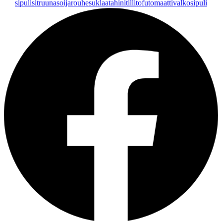
sipuli
sitruuna
soijarouhe
suklaa
tahini
tilli
tofu
tomaatti
valkosipuli