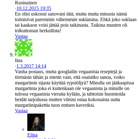
Rusinainen
·
10.12.2015 19:35
En olisi uskonut sanovani tätä, mutta mutta minusta nämä
toimisivat paremmin vähemmän suklaisina. Ehkä joko suklaan
tai kaakaon voisi jättää pois taikinasta. Taikina muuten oli
tolkuttoman herkullista!
Vastaa
Iina
·
1.3.2017 14:14
Vanha postaus, mutta googlailin vegaanisia reseptejä ja
törmäsin tähän ja mietin vain, että osaisitko sanoa, voiko
margariinin sijasta käyttää rypsiöljyä? Minulla on jääkaapissa
margariinia joka ei kuitenkaan ole vegaanista ja minulle on
tulossa vegaanisia vieraita kylään, ja tahtoisin huomioida
heidät tarjoilussa mutten viitsisi ostaa kokonaista uutta
margariinipakettia tuon entisen kaveriksi.
Vastaa
Elina