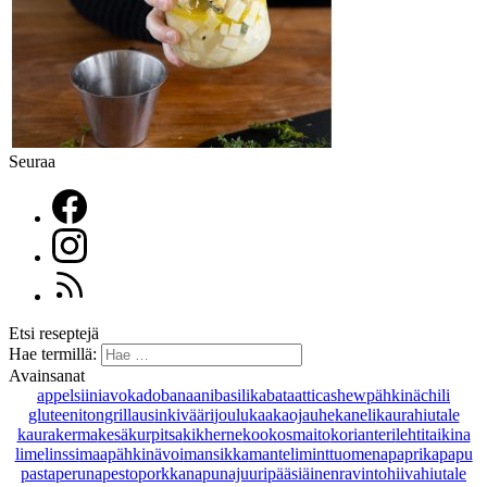
Seuraa
Etsi reseptejä
Hae termillä:
Avainsanat
appelsiini
avokado
banaani
basilika
bataatti
cashewpähkinä
chili
gluteeniton
grillaus
inkivääri
joulu
kaakaojauhe
kaneli
kaurahiutale
kaurakerma
kesäkurpitsa
kikherne
kookosmaito
korianteri
lehtitaikina
lime
linssi
maapähkinävoi
mansikka
manteli
minttu
omena
paprika
papu
pasta
peruna
pesto
porkkana
punajuuri
pääsiäinen
ravintohiivahiutale