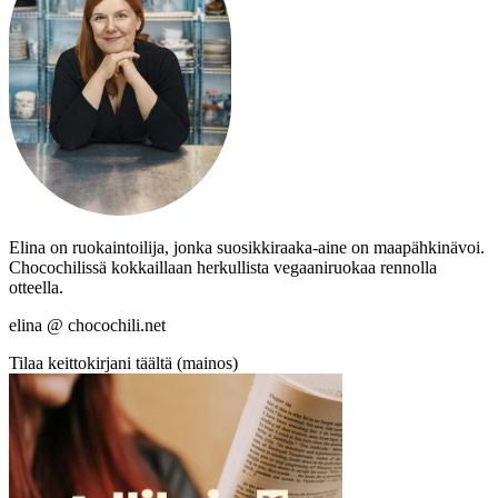
Elina on ruokaintoilija, jonka suosikkiraaka-aine on maapähkinävoi.
Chocochilissä kokkaillaan herkullista vegaaniruokaa rennolla
otteella.
elina @ chocochili.net
Tilaa keittokirjani täältä (mainos)