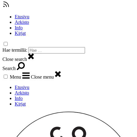
Etusivu
Arkisto
Info
Kirjat
Hae termillä:
Close search
Search
Menu
Close menu
Etusivu
Arkisto
Info
Kirjat