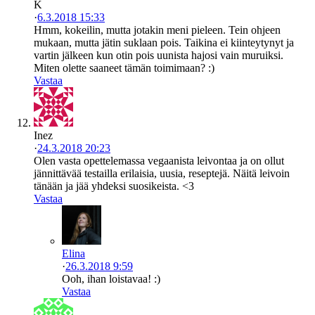
K
·
6.3.2018 15:33
Hmm, kokeilin, mutta jotakin meni pieleen. Tein ohjeen
mukaan, mutta jätin suklaan pois. Taikina ei kiinteytynyt ja
vartin jälkeen kun otin pois uunista hajosi vain muruiksi.
Miten olette saaneet tämän toimimaan? :)
Vastaa
Inez
·
24.3.2018 20:23
Olen vasta opettelemassa vegaanista leivontaa ja on ollut
jännittävää testailla erilaisia, uusia, reseptejä. Näitä leivoin
tänään ja jää yhdeksi suosikeista. <3
Vastaa
Elina
·
26.3.2018 9:59
Ooh, ihan loistavaa! :)
Vastaa