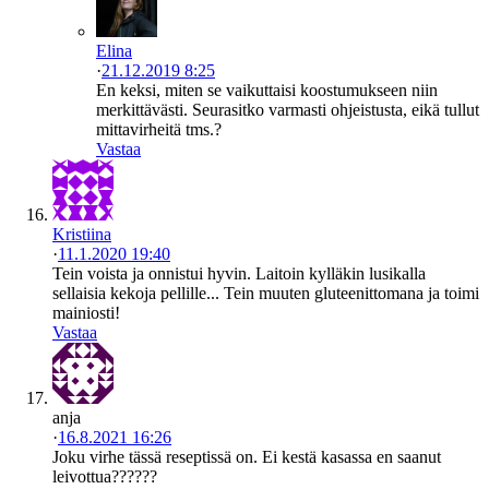
Elina
·
21.12.2019 8:25
En keksi, miten se vaikuttaisi koostumukseen niin
merkittävästi. Seurasitko varmasti ohjeistusta, eikä tullut
mittavirheitä tms.?
Vastaa
Kristiina
·
11.1.2020 19:40
Tein voista ja onnistui hyvin. Laitoin kylläkin lusikalla
sellaisia kekoja pellille... Tein muuten gluteenittomana ja toimi
mainiosti!
Vastaa
anja
·
16.8.2021 16:26
Joku virhe tässä reseptissä on. Ei kestä kasassa en saanut
leivottua??????