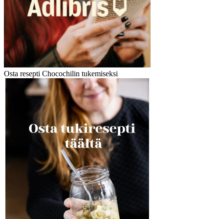
Osta resepti Chocochilin tukemiseksi