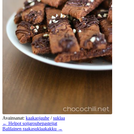
Avainsanat:
kaakaojauhe
/
suklaa
← Helpot soijarouhepasteijat
Balilainen raakasuklaakakku →