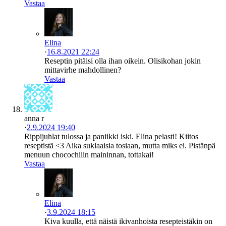
Vastaa
Elina
·
16.8.2021 22:24
Reseptin pitäisi olla ihan oikein. Olisikohan jokin
mittavirhe mahdollinen?
Vastaa
anna r
·
2.9.2024 19:40
Rippijuhlat tulossa ja paniikki iski. Elina pelasti! Kiitos
reseptistä <3 Aika suklaaisia tosiaan, mutta miks ei. Pistänpä
menuun chocochilin maininnan, tottakai!
Vastaa
Elina
·
3.9.2024 18:15
Kiva kuulla, että näistä ikivanhoista resepteistäkin on