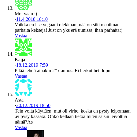
Moi vaan :)
·
11.4.2018 18:10
Vaikka en itse vegaani olekkaan, nää on silti maailman
parhaita keksejä! Just on yks erä uunissa, ihan parhaita:)
Vastaa
Kaija
·
18.12.2019 7:59
Pitää tehdä ainakin 2*x annos. Ei herkut heti lopu.
Vastaa
Asta
·
20.12.2019 18:50
Tein voita käyttäen, mut oli virhe, koska en pysty leipomaan
,ei pysy kasassa. Onko kellään tietoa miten saisin leivottua
nämä?As
Vastaa