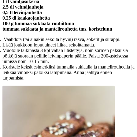
1 tl vaniljasokeria
2,5 dl vehnäjauhoja
0,5 tl leivinjauhetta
0,25 dl kaakaojauhetta
100 g tummaa suklaata rouhittuna
tummaa suklaata ja mantelirouhetta tms. koristeluun
Vaahdota (tai ainakin sekoita hyvin) rasva, sokerit ja siirappi.
Lisää joukkoon loput aineet liikaa sekoittamatta.
Muotoile taikinasta 3 kpl vähän litistettyjä, noin sormen paksuisia
pötköjä suoraan pellille leivinpaperin päälle. Paista 200-asteisessa
uunissa noin 10-15 min.
Koristele keksit esimerkiksi tummalla suklaalla ja mantelirouheella ja
leikkaa vinoiksi paloiksi lämpimänä. Anna jäähtyä ennen
tarjoamista.