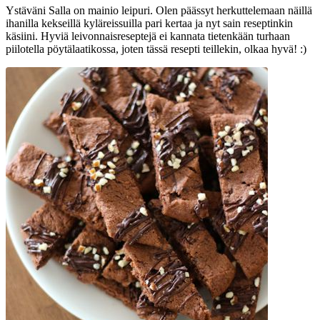
Ystäväni Salla on mainio leipuri. Olen päässyt herkuttelemaan näillä
ihanilla kekseillä kyläreissuilla pari kertaa ja nyt sain reseptinkin
käsiini. Hyviä leivonnaisreseptejä ei kannata tietenkään turhaan
piilotella pöytälaatikossa, joten tässä resepti teillekin, olkaa hyvä! :)