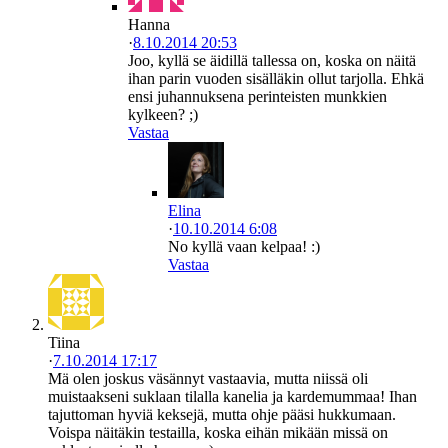
Hanna
·
8.10.2014 20:53
Joo, kyllä se äidillä tallessa on, koska on näitä
ihan parin vuoden sisälläkin ollut tarjolla. Ehkä
ensi juhannuksena perinteisten munkkien
kylkeen? ;)
Vastaa
Elina
·
10.10.2014 6:08
No kyllä vaan kelpaa! :)
Vastaa
Tiina
·
7.10.2014 17:17
Mä olen joskus väsännyt vastaavia, mutta niissä oli
muistaakseni suklaan tilalla kanelia ja kardemummaa! Ihan
tajuttoman hyviä keksejä, mutta ohje pääsi hukkumaan.
Voispa näitäkin testailla, koska eihän mikään missä on