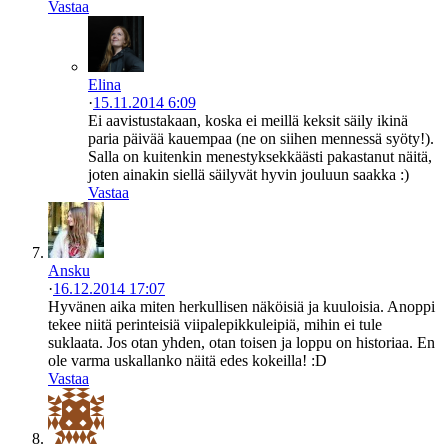
Vastaa
Elina
·
15.11.2014 6:09
Ei aavistustakaan, koska ei meillä keksit säily ikinä
paria päivää kauempaa (ne on siihen mennessä syöty!).
Salla on kuitenkin menestyksekkäästi pakastanut näitä,
joten ainakin siellä säilyvät hyvin jouluun saakka :)
Vastaa
Ansku
·
16.12.2014 17:07
Hyvänen aika miten herkullisen näköisiä ja kuuloisia. Anoppi
tekee niitä perinteisiä viipalepikkuleipiä, mihin ei tule
suklaata. Jos otan yhden, otan toisen ja loppu on historiaa. En
ole varma uskallanko näitä edes kokeilla! :D
Vastaa