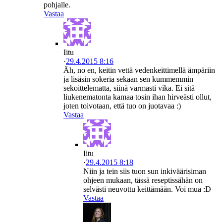
pohjalle.
Vastaa
Iitu
·
29.4.2015 8:16
Äh, no en, keitin vettä vedenkeittimellä ämpäriin
ja lisäsin sokeria sekaan sen kummemmin
sekoittelematta, siinä varmasti vika. Ei sitä
liukenematonta kamaa tosin ihan hirveästi ollut,
joten toivotaan, että tuo on juotavaa :)
Vastaa
Iitu
·
29.4.2015 8:18
Niin ja tein siis tuon sun inkiväärisiman
ohjeen mukaan, tässä reseptissähän on
selvästi neuvottu keittämään. Voi mua :D
Vastaa