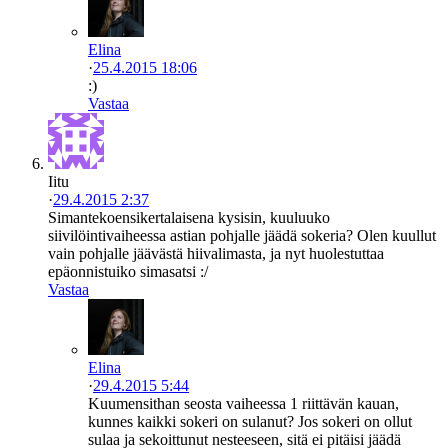
Elina
·
25.4.2015 18:06
:)
Vastaa
Iitu
·
29.4.2015 2:37
Simantekoensikertalaisena kysisin, kuuluuko
siivilöintivaiheessa astian pohjalle jäädä sokeria? Olen kuullut
vain pohjalle jäävästä hiivalimasta, ja nyt huolestuttaa
epäonnistuiko simasatsi :/
Vastaa
Elina
·
29.4.2015 5:44
Kuumensithan seosta vaiheessa 1 riittävän kauan,
kunnes kaikki sokeri on sulanut? Jos sokeri on ollut
sulaa ja sekoittunut nesteeseen, sitä ei pitäisi jäädä