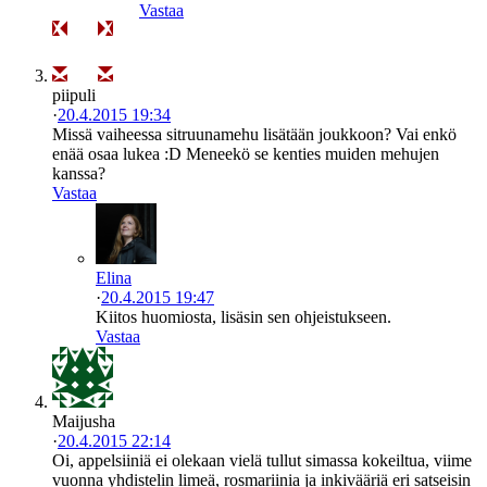
Vastaa
piipuli
·
20.4.2015 19:34
Missä vaiheessa sitruunamehu lisätään joukkoon? Vai enkö
enää osaa lukea :D Meneekö se kenties muiden mehujen
kanssa?
Vastaa
Elina
·
20.4.2015 19:47
Kiitos huomiosta, lisäsin sen ohjeistukseen.
Vastaa
Maijusha
·
20.4.2015 22:14
Oi, appelsiiniä ei olekaan vielä tullut simassa kokeiltua, viime
vuonna yhdistelin limeä, rosmariinia ja inkivääriä eri satseisin