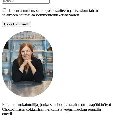
Tallenna nimeni, sähköpostiosoitteeni ja sivustoni tähän
selaimeen seuraavaa kommentointikertaa varten.
Elina on ruokaintoilija, jonka suosikkiraaka-aine on maapähkinävoi.
Chocochilissä kokkaillaan herkullista vegaaniruokaa rennolla
otteella.