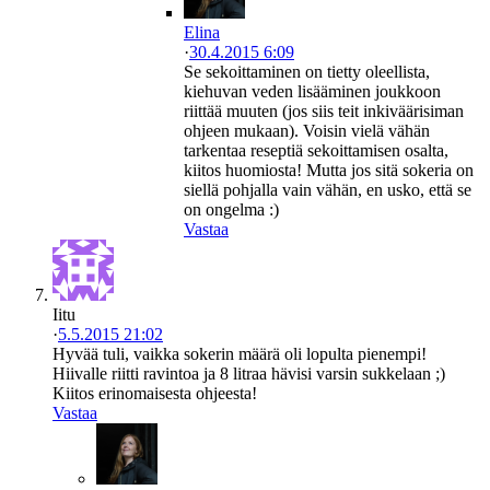
Elina
·
30.4.2015 6:09
Se sekoittaminen on tietty oleellista,
kiehuvan veden lisääminen joukkoon
riittää muuten (jos siis teit inkiväärisiman
ohjeen mukaan). Voisin vielä vähän
tarkentaa reseptiä sekoittamisen osalta,
kiitos huomiosta! Mutta jos sitä sokeria on
siellä pohjalla vain vähän, en usko, että se
on ongelma :)
Vastaa
Iitu
·
5.5.2015 21:02
Hyvää tuli, vaikka sokerin määrä oli lopulta pienempi!
Hiivalle riitti ravintoa ja 8 litraa hävisi varsin sukkelaan ;)
Kiitos erinomaisesta ohjeesta!
Vastaa