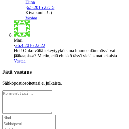
Elina
·
6.5.2015 22:15
Kiva kuulla! :)
Vastaa
Mari
·
26.4.2016 22:22
Hei! Onko väliä tekeytyykö sima huoneenlämmössä vai
jääkaapissa? Mietin, että ehtiskö tässä vielä simat tekaista..
Vastaa
Jätä vastaus
Sähköpostiosoitettasi ei julkaista.