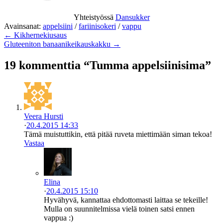
Yhteistyössä
Dansukker
Avainsanat:
appelsiini
/
fariinisokeri
/
vappu
← Kikhernekiusaus
Gluteeniton banaanikeikauskakku →
19 kommenttia “Tumma appelsiinisima”
Veera Hursti
·
20.4.2015 14:33
Tämä muistuttikin, että pitää ruveta miettimään siman tekoa!
Vastaa
Elina
·
20.4.2015 15:10
Hyvähyvä, kannattaa ehdottomasti laittaa se tekeille!
Mulla on suunnitelmissa vielä toinen satsi ennen
vappua :)