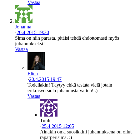
Vastaa
Johanna
·
20.4.2015 19:30
Sima on niin parasta, pitäisi tehdä ehdottomasti myös
juhannukseksi!
Vastaa
Elina
·
20.4.2015 19:47
Todellakin! Täytyy ehkä testata vielä jotain
erikoisversiota juhannusta varten! :)
Vastaa
Tuuli
·
25.4.2015 12:05
Ainakin oma suosikkini juhannuksena on ollut
raparperisima. :)