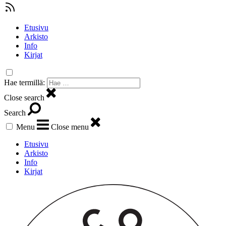
Etusivu
Arkisto
Info
Kirjat
Hae termillä:
Close search
Search
Menu
Close menu
Etusivu
Arkisto
Info
Kirjat