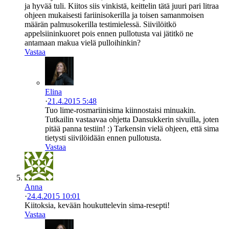
ja hyvää tuli. Kiitos siis vinkistä, keittelin tätä juuri pari litraa
ohjeen mukaisesti fariinisokerilla ja toisen samanmoisen
määrän palmusokerilla testimielessä. Siivilöitkö
appelsiininkuoret pois ennen pullotusta vai jätitkö ne
antamaan makua vielä pulloihinkin?
Vastaa
Elina
·
21.4.2015 5:48
Tuo lime-rosmariinisima kiinnostaisi minuakin.
Tutkailin vastaavaa ohjetta Dansukkerin sivuilla, joten
pitää panna testiin! :) Tarkensin vielä ohjeen, että sima
tietysti siivilöidään ennen pullotusta.
Vastaa
Anna
·
24.4.2015 10:01
Kiitoksia, kevään houkuttelevin sima-resepti!
Vastaa