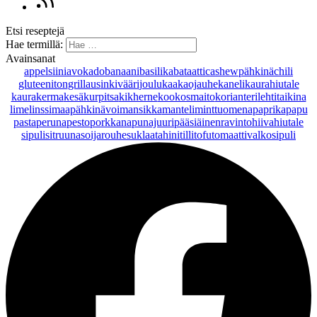
Etsi reseptejä
Hae termillä:
Avainsanat
appelsiini
avokado
banaani
basilika
bataatti
cashewpähkinä
chili
gluteeniton
grillaus
inkivääri
joulu
kaakaojauhe
kaneli
kaurahiutale
kaurakerma
kesäkurpitsa
kikherne
kookosmaito
korianteri
lehtitaikina
lime
linssi
maapähkinävoi
mansikka
manteli
minttu
omena
paprika
papu
pasta
peruna
pesto
porkkana
punajuuri
pääsiäinen
ravintohiivahiutale
sipuli
sitruuna
soijarouhe
suklaa
tahini
tilli
tofu
tomaatti
valkosipuli