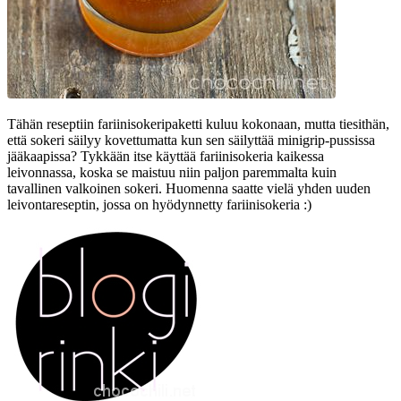
Tähän reseptiin fariinisokeripaketti kuluu kokonaan, mutta tiesithän,
että sokeri säilyy kovettumatta kun sen säilyttää minigrip-pussissa
jääkaapissa? Tykkään itse käyttää fariinisokeria kaikessa
leivonnassa, koska se maistuu niin paljon paremmalta kuin
tavallinen valkoinen sokeri. Huomenna saatte vielä yhden uuden
leivontareseptin, jossa on hyödynnetty fariinisokeria :)