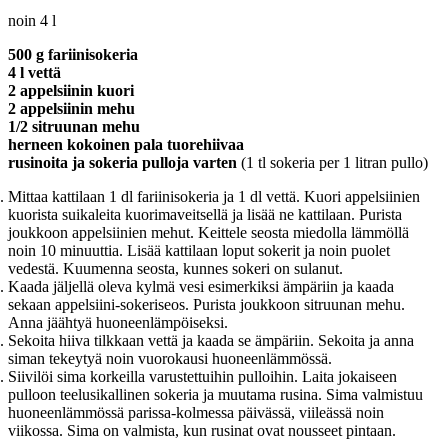
noin 4 l
500 g fariinisokeria
4 l vettä
2 appelsiinin kuori
2 appelsiinin mehu
1/2 sitruunan mehu
herneen kokoinen pala tuorehiivaa
rusinoita ja sokeria pulloja varten
(1 tl sokeria per 1 litran pullo)
Mittaa kattilaan 1 dl fariinisokeria ja 1 dl vettä. Kuori appelsiinien
kuorista suikaleita kuorimaveitsellä ja lisää ne kattilaan. Purista
joukkoon appelsiinien mehut. Keittele seosta miedolla lämmöllä
noin 10 minuuttia. Lisää kattilaan loput sokerit ja noin puolet
vedestä. Kuumenna seosta, kunnes sokeri on sulanut.
Kaada jäljellä oleva kylmä vesi esimerkiksi ämpäriin ja kaada
sekaan appelsiini-sokeriseos. Purista joukkoon sitruunan mehu.
Anna jäähtyä huoneenlämpöiseksi.
Sekoita hiiva tilkkaan vettä ja kaada se ämpäriin. Sekoita ja anna
siman tekeytyä noin vuorokausi huoneenlämmössä.
Siivilöi sima korkeilla varustettuihin pulloihin. Laita jokaiseen
pulloon teelusikallinen sokeria ja muutama rusina. Sima valmistuu
huoneenlämmössä parissa-kolmessa päivässä, viileässä noin
viikossa. Sima on valmista, kun rusinat ovat nousseet pintaan.