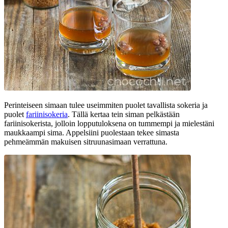
Perinteiseen simaan tulee useimmiten puolet tavallista sokeria ja
puolet
fariinisokeria
. Tällä kertaa tein siman pelkästään
fariinisokerista, jolloin lopputuloksena on tummempi ja mielestäni
maukkaampi sima. Appelsiini puolestaan tekee simasta
pehmeämmän makuisen sitruunasimaan verrattuna.