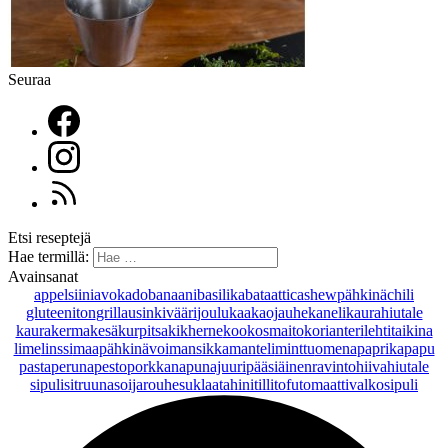
Seuraa
Etsi reseptejä
Hae termillä:
Avainsanat
appelsiini
avokado
banaani
basilika
bataatti
cashewpähkinä
chili
gluteeniton
grillaus
inkivääri
joulu
kaakaojauhe
kaneli
kaurahiutale
kaurakerma
kesäkurpitsa
kikherne
kookosmaito
korianteri
lehtitaikina
lime
linssi
maapähkinävoi
mansikka
manteli
minttu
omena
paprika
papu
pasta
peruna
pesto
porkkana
punajuuri
pääsiäinen
ravintohiivahiutale
sipuli
sitruuna
soijarouhe
suklaa
tahini
tilli
tofu
tomaatti
valkosipuli