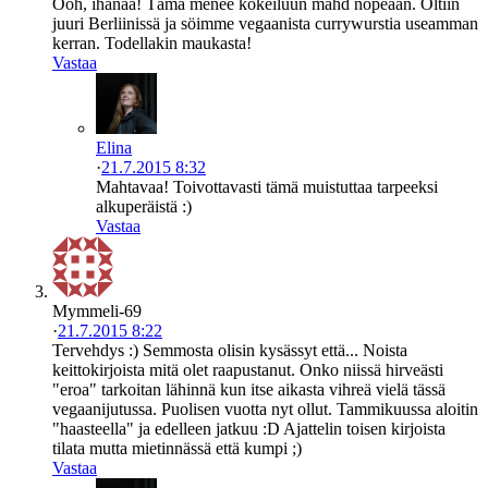
Ooh, ihanaa! Tämä menee kokeiluun mahd nopeaan. Oltiin
juuri Berliinissä ja söimme vegaanista currywurstia useamman
kerran. Todellakin maukasta!
Vastaa
Elina
·
21.7.2015 8:32
Mahtavaa! Toivottavasti tämä muistuttaa tarpeeksi
alkuperäistä :)
Vastaa
Mymmeli-69
·
21.7.2015 8:22
Tervehdys :) Semmosta olisin kysässyt että... Noista
keittokirjoista mitä olet raapustanut. Onko niissä hirveästi
"eroa" tarkoitan lähinnä kun itse aikasta vihreä vielä tässä
vegaanijutussa. Puolisen vuotta nyt ollut. Tammikuussa aloitin
"haasteella" ja edelleen jatkuu :D Ajattelin toisen kirjoista
tilata mutta mietinnässä että kumpi ;)
Vastaa