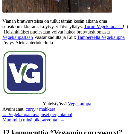
Vianan bratwursteista on tullut tämän kesän aikana oma
suosikkimakkarani. Löytyy, yllätys yllätys,
Turun Vegekaupasta
! :)
Helsinkiläiset puolestaan voivat hakea bratwursit omasta
Vegekaupastaan
Vaasankadulta ja Edit:
Tampereella Vegekauppa
löytyy Aleksanterinkadulta.
Yhteistyössä
Vegekauppa
Avainsanat:
curry
/
makkara
← Vegekaupan avajaiset perjantaina!
Mummi ja minä pika-arvonta! →
12 kommenttia “Vegaanin currywurst”