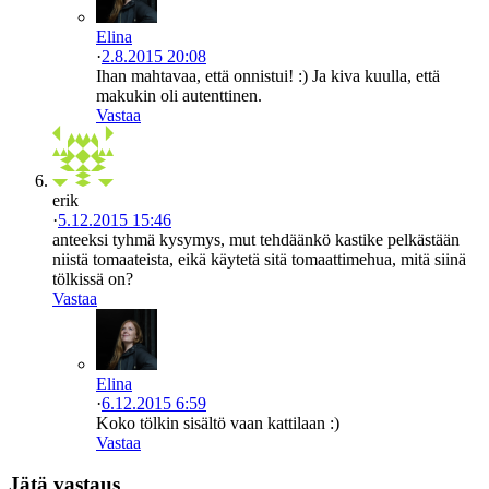
Elina
·
2.8.2015 20:08
Ihan mahtavaa, että onnistui! :) Ja kiva kuulla, että
makukin oli autenttinen.
Vastaa
erik
·
5.12.2015 15:46
anteeksi tyhmä kysymys, mut tehdäänkö kastike pelkästään
niistä tomaateista, eikä käytetä sitä tomaattimehua, mitä siinä
tölkissä on?
Vastaa
Elina
·
6.12.2015 6:59
Koko tölkin sisältö vaan kattilaan :)
Vastaa
Jätä vastaus