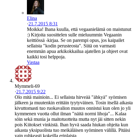
Elina
·
21.7.2015 8:31
Moikka! Ihana kuulla, että vegaanielämä on maistunut
:) Kirjoita suosittelen sulle mieluummin Vegaanin
keittiössä -kirjaa. Se on parempi opus, jos kaipailet
sellaista "kodin perusteosta". Siitä on varmasti
enemmän apua arkikokkailua ajatellen ja ohjeet ovat
kaikki tosi helppoja.
Vastaa
Mymmeli-69
·
21.7.2015 9:22
Olo mitä mainioin... Ei sellaista hirveää "ähkyä" syömisen
jälkeen ja muutenkin erittäin tyytyväinen. Tosin itsellä aikasta
kivuttomasti tuo ruokavalion muutos onnistui kun olen jo yli
kymmenen vuotta ollut ilman "näitä normi lihoja"... Kalaa
söin sekä munia ja maitotuotteita mutta nyt jäi sitten nekin
pois Kiitokset vinkistä. Ihan hyvä saada hiukan ohjeita kun
aikasta yksipuolista tuo meikäläisen syöminen välillä. Pitäisi
vain rohkeasti kokeilla erinlaista