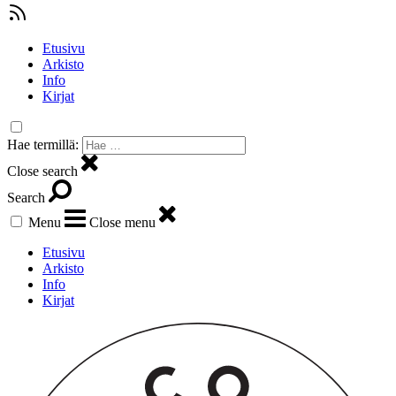
Etusivu
Arkisto
Info
Kirjat
Hae termillä:
Close search
Search
Menu
Close menu
Etusivu
Arkisto
Info
Kirjat