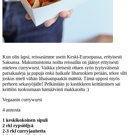
Kun olin lapsi, reissasimme usein Keski-Euroopassa, erityisesti
Saksassa. Makumuistoina noilta reissuilta on jäänyt erityisesti
mieleen currywurst. Vaikka yleisesti ottaen syön tyytyväisenä
parsakaaleja ja papuja enkä haikaile liharuokien perään, tekee silti
joskus mieli vähän lihaisampaakin mättöä. Tämä upposi myös
perheen sekasyöjälle! Pelkästään jo kastikkeen keittäminen sai
keittiön tuoksumaan hämäävästi makkaralta :)
Vegaanin currywurst
4 annosta
1 keskikokoinen sipuli
2 rkl rypsiöljyä
2-3 rkl curryjauhetta