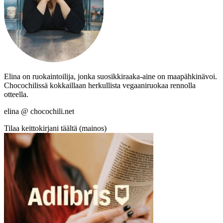
Elina on ruokaintoilija, jonka suosikkiraaka-aine on maapähkinävoi.
Chocochilissä kokkaillaan herkullista vegaaniruokaa rennolla
otteella.
elina @ chocochili.net
Tilaa keittokirjani täältä (mainos)