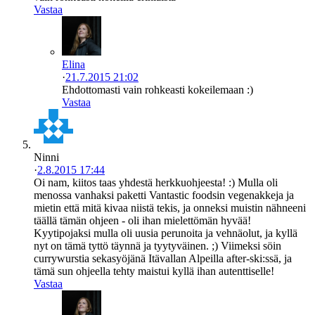
Vastaa
Elina
·
21.7.2015 21:02
Ehdottomasti vain rohkeasti kokeilemaan :)
Vastaa
Ninni
·
2.8.2015 17:44
Oi nam, kiitos taas yhdestä herkkuohjeesta! :) Mulla oli
menossa vanhaksi paketti Vantastic foodsin vegenakkeja ja
mietin että mitä kivaa niistä tekis, ja onneksi muistin nähneeni
täällä tämän ohjeen - oli ihan mielettömän hyvää!
Kyytipojaksi mulla oli uusia perunoita ja vehnäolut, ja kyllä
nyt on tämä tyttö täynnä ja tyytyväinen. ;) Viimeksi söin
currywurstia sekasyöjänä Itävallan Alpeilla after-ski:ssä, ja
tämä sun ohjeella tehty maistui kyllä ihan autenttiselle!
Vastaa