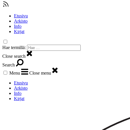
Etusivu
Arkisto
Info
Kirjat
Hae termillä:
Close search
Search
Menu
Close menu
Etusivu
Arkisto
Info
Kirjat