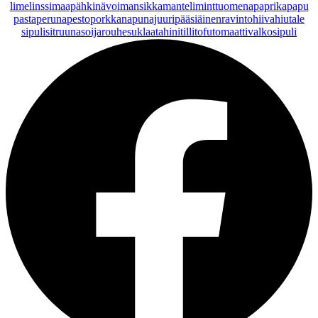
lime
linssi
maapähkinävoi
mansikka
manteli
minttu
omena
paprika
papu
pasta
peruna
pesto
porkkana
punajuuri
pääsiäinen
ravintohiivahiutale
sipuli
sitruuna
soijarouhe
suklaa
tahini
tilli
tofu
tomaatti
valkosipuli