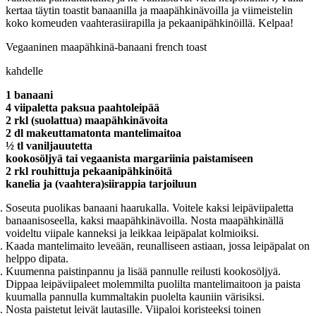
kertaa täytin toastit banaanilla ja maapähkinävoilla ja viimeistelin
koko komeuden vaahterasiirapilla ja pekaanipähkinöillä. Kelpaa!
Vegaaninen maapähkinä-banaani french toast
kahdelle
1 banaani
4 viipaletta paksua paahtoleipää
2 rkl (suolattua) maapähkinävoita
2 dl makeuttamatonta mantelimaitoa
½ tl vaniljauutetta
kookosöljyä tai vegaanista margariinia paistamiseen
2 rkl rouhittuja pekaanipähkinöitä
kanelia ja (vaahtera)siirappia tarjoiluun
Soseuta puolikas banaani haarukalla. Voitele kaksi leipäviipaletta
banaanisoseella, kaksi maapähkinävoilla. Nosta maapähkinällä
voideltu viipale kanneksi ja leikkaa leipäpalat kolmioiksi.
Kaada mantelimaito leveään, reunalliseen astiaan, jossa leipäpalat on
helppo dipata.
Kuumenna paistinpannu ja lisää pannulle reilusti kookosöljyä.
Dippaa leipäviipaleet molemmilta puolilta mantelimaitoon ja paista
kuumalla pannulla kummaltakin puolelta kauniin värisiksi.
Nosta paistetut leivät lautasille. Viipaloi koristeeksi toinen