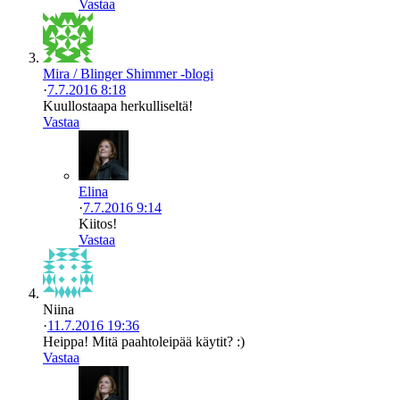
Vastaa
Mira / Blinger Shimmer -blogi
·
7.7.2016 8:18
Kuullostaapa herkulliseltä!
Vastaa
Elina
·
7.7.2016 9:14
Kiitos!
Vastaa
Niina
·
11.7.2016 19:36
Heippa! Mitä paahtoleipää käytit? :)
Vastaa