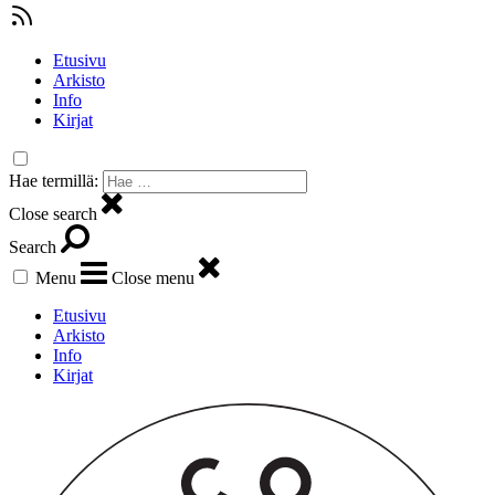
Etusivu
Arkisto
Info
Kirjat
Hae termillä:
Close search
Search
Menu
Close menu
Etusivu
Arkisto
Info
Kirjat