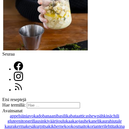
Seuraa
Etsi reseptejä
Hae termillä:
Avainsanat
appelsiini
avokado
banaani
basilika
bataatti
cashewpähkinä
chili
gluteeniton
grillaus
inkivääri
joulu
kaakaojauhe
kaneli
kaurahiutale
kaurakerma
kesäkurpitsa
kikherne
kookosmaito
korianteri
lehtitaikina