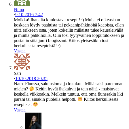
Niina
·
9.10.2016 7:42
Moikka! Ihanalta kuulostava resepti! :) Multa ei oikeastaan
koskaan löydy paahtista tai pekaanipähkinöitä kaapista, ellen
niitä erikseen osta, joten kokeilin millaista tulee kauraleivällä
ja muilla pähkinöillä. Olin tosi tyytyväinen lopputulokseen ja
postailin siitä juuri blogissani. Kiitos yleisestikin tosi
herkullisista resepteistä! :)
Vastaa
Sari
·
10.10.2018 20:35
Nam. Flunssa, sairausloma ja lokakuu. Millä saisi paremman
mielen?
Keitin hyvät iltakahvit ja tein näitä - maistuvat
keskellä viikkoakin. Melkein tuntuu, että oma flunssakin liki
parani tai ainakin puolella helpotti.
Kiitos herkullisesta
reseptistä.
Vastaa