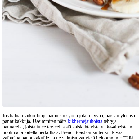
Jos haluan viikonloppuaamuisin syödä jotain hyvää, paistan yleensä
pannukakkuja. Useimmiten näitä
kikhernejauhoista
tehtyjä
pannareita, joista tulee terveellisistä kalskahtavista raaka-aineistaan
huolimatta todella herkullisia. French toast on kuitenkin kivaa
vaihtelua pannukakuille, ja ne valmistuvat vielä helpommin :) Tällä