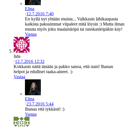
Elina
·
12.7.2016 7:40
En kyllä nyt yhtään muista... Valkkasin lähikaupasta
kaikista paksuimmat viipaleet mitä löysin :) Mutta ilman
muuta myös joku maalaisleipä tai ranskanleipäkin käy!
Vastaa
Iida
·
12.7.2016 12:32
Kokkasin näitä tänään ja pakko sanoa, että nam! Ihanan
helpot ja edulliset raaka-aineet. :)
Vastaa
Elina
·
23.7.2016 5:44
Ihanaa että tykkäsit! :)
Vastaa