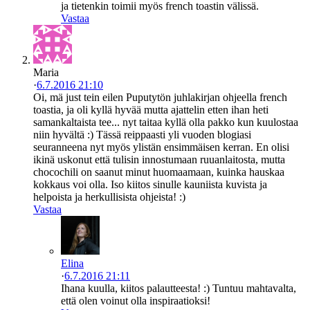
ja tietenkin toimii myös french toastin välissä.
Vastaa
Maria
·
6.7.2016 21:10
Oi, mä just tein eilen Puputytön juhlakirjan ohjeella french
toastia, ja oli kyllä hyvää mutta ajattelin etten ihan heti
samankaltaista tee... nyt taitaa kyllä olla pakko kun kuulostaa
niin hyvältä :) Tässä reippaasti yli vuoden blogiasi
seuranneena nyt myös ylistän ensimmäisen kerran. En olisi
ikinä uskonut että tulisin innostumaan ruuanlaitosta, mutta
chocochili on saanut minut huomaamaan, kuinka hauskaa
kokkaus voi olla. Iso kiitos sinulle kauniista kuvista ja
helpoista ja herkullisista ohjeista! :)
Vastaa
Elina
·
6.7.2016 21:11
Ihana kuulla, kiitos palautteesta! :) Tuntuu mahtavalta,
että olen voinut olla inspiraatioksi!