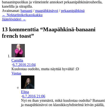
banaaninpuolikas ja viimeistele annokset pekaanipähkinärouheella,
kanelilla ja siirapilla.
Avainsanat:
banaani
/
maapähkinävoi
/
pekaanipähkinä
← Nektariinikeikauskakku
Jäätelösiideri →
13 kommenttia “Maapähkinä-banaani
french toast”
Camilla
·
6.7.2016 21:04
Kuulostaa oudolto, mutta näyttää hyvältä! :D
Vastaa
Elina
·
6.7.2016 21:06
Nyt en ihan ymmärrä, mikä kuulostaa oudolta? Banaani
ja maapähkinävoi on klassikkoyhdistelmä leivän päällä,