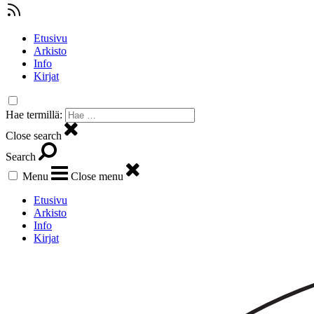
Etusivu
Arkisto
Info
Kirjat
Hae termillä:
Close search
Search
Menu
Close menu
Etusivu
Arkisto
Info
Kirjat