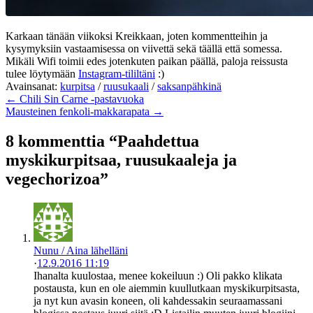
Karkaan tänään viikoksi Kreikkaan, joten kommentteihin ja
kysymyksiin vastaamisessa on viivettä sekä täällä että somessa.
Mikäli Wifi toimii edes jotenkuten paikan päällä, paloja reissusta
tulee löytymään
Instagram-tililtäni
:)
Avainsanat:
kurpitsa
/
ruusukaali
/
saksanpähkinä
← Chili Sin Carne -pastavuoka
Mausteinen fenkoli-makkarapata →
8 kommenttia “Paahdettua
myskikurpitsaa, ruusukaaleja ja
vegechorizoa”
Nunu / Aina lähelläni
·
12.9.2016 11:19
Ihanalta kuulostaa, menee kokeiluun :) Oli pakko klikata
postausta, kun en ole aiemmin kuullutkaan myskikurpitsasta,
ja nyt kun avasin koneen, oli kahdessakin seuraamassani