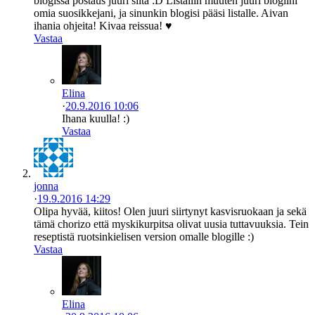
blogissa postaus juuri siitä :D Listailin muuten juuri blogiini
omia suosikkejani, ja sinunkin blogisi pääsi listalle. Aivan
ihania ohjeita! Kivaa reissua! ♥
Vastaa
Elina
·
20.9.2016 10:06
Ihana kuulla! :)
Vastaa
jonna
·
19.9.2016 14:29
Olipa hyvää, kiitos! Olen juuri siirtynyt kasvisruokaan ja sekä
tämä chorizo että myskikurpitsa olivat uusia tuttavuuksia. Tein
reseptistä ruotsinkielisen version omalle blogille :)
Vastaa
Elina