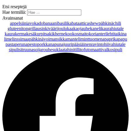
Etsi reseptejä
Hae termillä:
Avainsanat
appelsiini
avokado
banaani
basilika
bataatti
cashewpähkinä
chili
gluteeniton
grillaus
inkivääri
joulu
kaakaojauhe
kaneli
kaurahiutale
kaurakerma
kesäkurpitsa
kikherne
kookosmaito
korianteri
lehtitaikina
lime
linssi
maapähkinävoi
mansikka
manteli
minttu
omena
paprika
papu
pasta
peruna
pesto
porkkana
punajuuri
pääsiäinen
ravintohiivahiutale
sipuli
sitruuna
soijarouhe
suklaa
tahini
tilli
tofu
tomaatti
valkosipuli