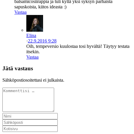
balsamicosiirappia ja tuli kyllä yksi syksyn parhaista
sapuskoista, kiitos ideasta :)
Vastaa
Elina
·
22.9.2016 9:28
Oih, tempeversio kuulostaa tosi hyvältä! Täytyy testata
itsekin.
Vastaa
Jätä vastaus
Sähköpostiosoitettasi ei julkaista.