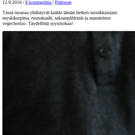
12.9.2016
/
8 kommenttia
/
Pääruoat
Tässä ruoassa yhdistyvät kaikki tämän hetken suosikkiasiani:
myskikurpitsa, ruusukaalit, saksanpähkinät ja mausteinen
vegechorizo. Täydellistä syysruokaa!