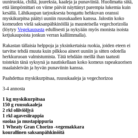
uuniruokia, chiliä, juureksia, kaaleja ja punaviiniä. Huolimatta siitä,
että lämpömittari on viime päivät näyttänyt parempia lukemia kuin
kesällä. Lähikaupan tarjouksesta bongattu hehkuvan oranssi
myskikurpitsa päätyi uuniin ruusukaalien kanssa. Jalostin koko
komeuden vielä saksanpähkinöillä ja mausteisella vegechorizolla
(löytyy
Vegekaupasta
edullisesti ja nykyään myös monista isoista
ketjukaupoista jonkun verran kalliimmalla).
Rakastan tällaisia helppoja ja yksinkertaisia ruokia, joiden eteen ei
tarvitse tehdä muuta kuin pilkkoa aineet uuniin ja sitten odotella
herkkuruoan valmistumista. Tätä tehdään meillä ihan taatusti
toistekin tänä syksynä ja nautiskellaan koko komeus rapeakuorisen
maalaisleivän ja hyvän punaviinin kanssa.
Paahdettua myskikurpitsaa, ruusukaaleja ja vegechorizoa
3-4 annosta
1 kg myskikurpitsaa
150 g ruusukaaleja
2 rkl oliiviöljyä
1 rkl agavesiirappia
suolaa ja mustapippuria
1 Wheaty Gran Chorizo -vegemakkara
kourallinen saksanpähkinöitä