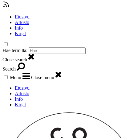
Etusivu
Arkisto
Info
Kirjat
Hae termillä:
Close search
Search
Menu
Close menu
Etusivu
Arkisto
Info
Kirjat