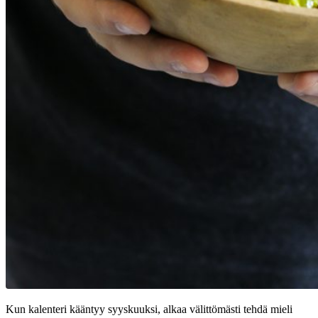
Kun kalenteri kääntyy syyskuuksi, alkaa välittömästi tehdä mieli