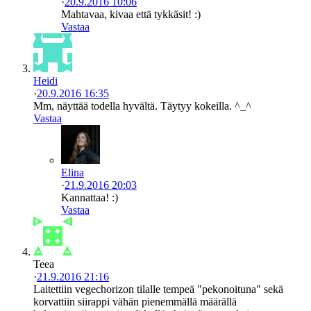
·
20.9.2016 10:06
Mahtavaa, kivaa että tykkäsit! :)
Vastaa
Heidi
·
20.9.2016 16:35
Mm, näyttää todella hyvältä. Täytyy kokeilla. ^_^
Vastaa
Elina
·
21.9.2016 20:03
Kannattaa! :)
Vastaa
Teea
·
21.9.2016 21:16
Laitettiin vegechorizon tilalle tempeä "pekonoituna" sekä
korvattiin siirappi vähän pienemmällä määrällä