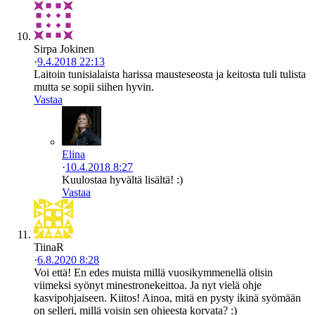
Sirpa Jokinen
·
9.4.2018 22:13
Laitoin tunisialaista harissa mausteseosta ja keitosta tuli tulista
mutta se sopii siihen hyvin.
Vastaa
Elina
·
10.4.2018 8:27
Kuulostaa hyvältä lisältä! :)
Vastaa
TiinaR
·
6.8.2020 8:28
Voi että! En edes muista millä vuosikymmenellä olisin
viimeksi syönyt minestronekeittoa. Ja nyt vielä ohje
kasvipohjaiseen. Kiitos! Ainoa, mitä en pysty ikinä syömään
on selleri, millä voisin sen ohjeesta korvata? :)