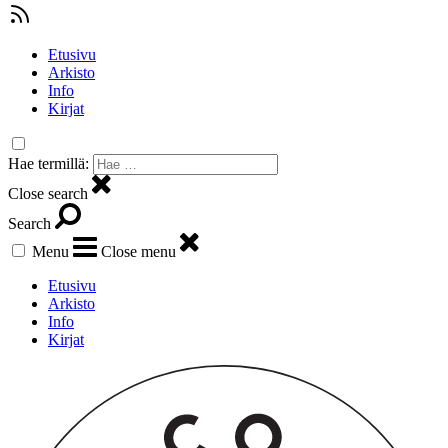
Etusivu
Arkisto
Info
Kirjat
Hae termillä:
Close search
Search
Menu
Close menu
Etusivu
Arkisto
Info
Kirjat