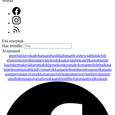
Seuraa
Etsi reseptejä
Hae termillä:
Avainsanat
appelsiini
avokado
banaani
basilika
bataatti
cashewpähkinä
chili
gluteeniton
grillaus
inkivääri
joulu
kaakaojauhe
kaneli
kaurahiutale
kaurakerma
kesäkurpitsa
kikherne
kookosmaito
korianteri
lehtitaikina
lime
linssi
maapähkinävoi
mansikka
manteli
minttu
omena
paprika
papu
pasta
peruna
pesto
porkkana
punajuuri
pääsiäinen
ravintohiivahiutale
sipuli
sitruuna
soijarouhe
suklaa
tahini
tilli
tofu
tomaatti
valkosipuli