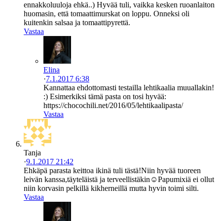
ennakkoluuloja ehkä..) Hyvää tuli, vaikka kesken ruoanlaiton
huomasin, että tomaattimurskat on loppu. Onneksi oli
kuitenkin salsaa ja tomaattipyrettä.
Vastaa
Elina
·
7.1.2017 6:38
Kannattaa ehdottomasti testailla lehtikaalia muuallakin!
:) Esimerkiksi tämä pasta on tosi hyvää:
https://chocochili.net/2016/05/lehtikaalipasta/
Vastaa
Tanja
·
9.1.2017 21:42
Ehkäpä parasta keittoa ikinä tuli tästä!Niin hyvää tuoreen
leivän kanssa,täyteläistä ja terveellistäkin☺Papumixiä ei ollut
niin korvasin pelkillä kikherneillä mutta hyvin toimi silti.
Vastaa