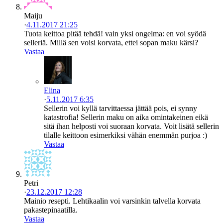
Maiju
·
4.11.2017 21:25
Tuota keittoa pitää tehdä! vain yksi ongelma: en voi syödä
selleriä. Millä sen voisi korvata, ettei sopan maku kärsi?
Vastaa
Elina
·
5.11.2017 6:35
Sellerin voi kyllä tarvittaessa jättää pois, ei synny
katastrofia! Sellerin maku on aika omintakeinen eikä
sitä ihan helposti voi suoraan korvata. Voit lisätä sellerin
tilalle keittoon esimerkiksi vähän enemmän purjoa :)
Vastaa
Petri
·
23.12.2017 12:28
Mainio resepti. Lehtikaalin voi varsinkin talvella korvata
pakastepinaatilla.
Vastaa