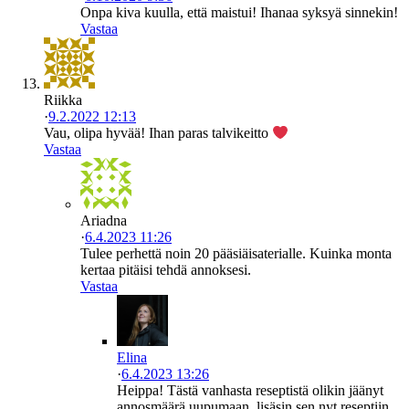
Onpa kiva kuulla, että maistui! Ihanaa syksyä sinnekin!
Vastaa
Riikka
·
9.2.2022 12:13
Vau, olipa hyvää! Ihan paras talvikeitto
Vastaa
Ariadna
·
6.4.2023 11:26
Tulee perhettä noin 20 pääsiäisaterialle. Kuinka monta
kertaa pitäisi tehdä annoksesi.
Vastaa
Elina
·
6.4.2023 13:26
Heippa! Tästä vanhasta reseptistä olikin jäänyt
annosmäärä uupumaan, lisäsin sen nyt reseptiin.