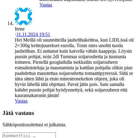
Vastaa
Irene
·
11.11.2024 19:51
Hei Meillä oli suunnitteilla jauhelihakeittoa, kun LIDLissä oli
2×300g keittojuurekset eurolla. Tosin mies unohti tuoda
jauhelihan. Ei auttanut kuin kaivella vähän kaappeja. Löysin
pussin pohjat, noin 2dl Tummaa soijarouhetta ja tuumasta
toimeen. Pienellä googlailulla tsekkailin soijarouheen
esimalmisteluja ja maustamista ja kattilan pohjalla olikin pian
paahdettua maustettua soijarouhetta tomaattipyreessä. Siitä se
idea sitten lähti ja etsin minestronekeiton ohjeen, joka oli
hyvin lähellä tätä ohjettasi. Pavut jätin pois. Sain samalla
kahdet pussin pohjat hyödynnettyä, sekä soijarouheen että
kauramakaronin jämät!
Vastaa
Jätä vastaus
Sähköpostiosoitettasi ei julkaista.