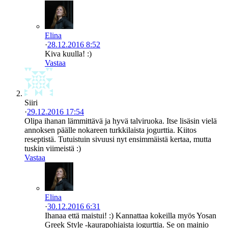
Elina
·
28.12.2016 8:52
Kiva kuulla! :)
Vastaa
Siiri
·
29.12.2016 17:54
Olipa ihanan lämmittävä ja hyvä talviruoka. Itse lisäsin vielä
annoksen päälle nokareen turkkilaista jogurttia. Kiitos
reseptistä. Tutuistuin sivuusi nyt ensimmäistä kertaa, mutta
tuskin viimeistä :)
Vastaa
Elina
·
30.12.2016 6:31
Ihanaa että maistui! :) Kannattaa kokeilla myös Yosan
Greek Style -kaurapohjaista jogurttia. Se on mainio