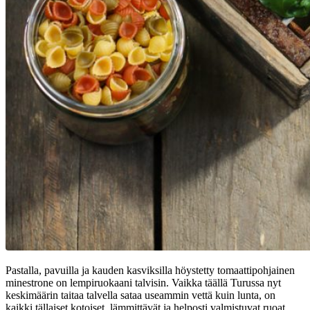
Pastalla, pavuilla ja kauden kasviksilla höystetty tomaattipohjainen
minestrone on lempiruokaani talvisin. Vaikka täällä Turussa nyt
keskimäärin taitaa talvella sataa useammin vettä kuin lunta, on
kaikki tällaiset kotoiset, lämmittävät ja helposti valmistuvat ruoat