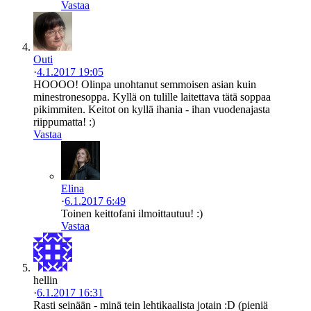
Vastaa
Outi
·
4.1.2017 19:05
HOOOO! Olinpa unohtanut semmoisen asian kuin
minestronesoppa. Kyllä on tulille laitettava tätä soppaa
pikimmiten. Keitot on kyllä ihania - ihan vuodenajasta
riippumatta! :)
Vastaa
Elina
·
6.1.2017 6:49
Toinen keittofani ilmoittautuu! :)
Vastaa
hellin
·
6.1.2017 16:31
Rasti seinään - minä tein lehtikaalista jotain :D (pieniä