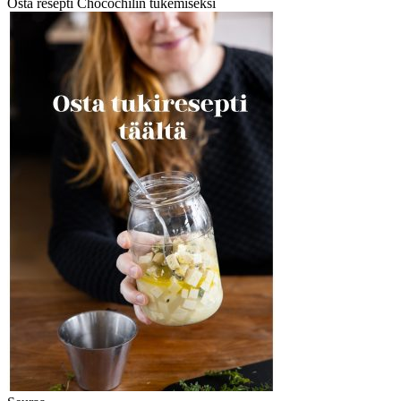
Osta resepti Chocochilin tukemiseksi