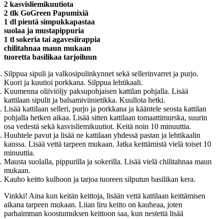
2 kasvisliemikuutiota
2 tlk GoGreen Papumixiä
1 dl pientä simpukkapastaa
suolaa ja mustapippuria
1 tl sokeria tai agavesiirappia
chilitahnaa maun mukaan
tuoretta basilikaa tarjoiluun
Silppua sipuli ja valkosipulinkynnet sekä sellerinvarret ja purjo.
Kuori ja kuutioi porkkana. Silppua lehtikaali.
Kuumenna oliiviöljy paksupohjaisen kattilan pohjalla. Lisää
kattilaan sipulit ja balsamiviinietikka. Kuullota hetki.
Lisää kattilaan selleri, purjo ja porkkana ja kääntele seosta kattilan
pohjalla hetken aikaa. Lisää sitten kattilaan tomaattimurska, suurin
osa vedestä sekä kasvisliemikuutiot. Keitä noin 10 minuuttia.
Huuhtele pavut ja lisää ne kattilaan yhdessä pastan ja lehtikaalin
kanssa. Lisää vettä tarpeen mukaan. Jatka keittämistä vielä toiset 10
minuuttia.
Mausta suolalla, pippurilla ja sokerilla. Lisää vielä chilitahnaa maun
mukaan.
Kauho keitto kulhoon ja tarjoa tuoreen silputun basilikan kera.
Vinkki! Aina kun keitän keittoja, lisään vettä kattilaan keittämisen
aikana tarpeen mukaan. Liian liru keitto on kauheaa, joten
parhaimman koostumuksen keittoon saa, kun nestettä lisää