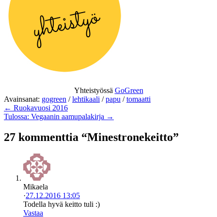
Yhteistyössä
GoGreen
Avainsanat:
gogreen
/
lehtikaali
/
papu
/
tomaatti
← Ruokavuosi 2016
Tulossa: Vegaanin aamupalakirja →
27 kommenttia “Minestronekeitto”
Mikaela
·
27.12.2016 13:05
Todella hyvä keitto tuli :)
Vastaa