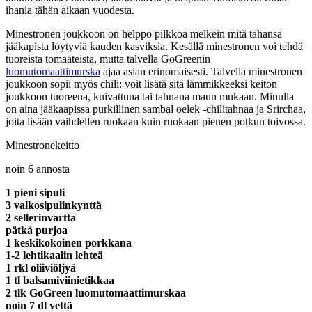
ihania tähän aikaan vuodesta.
Minestronen joukkoon on helppo pilkkoa melkein mitä tahansa
jääkapista löytyviä kauden kasviksia. Kesällä minestronen voi tehdä
tuoreista tomaateista, mutta talvella GoGreenin
luomutomaattimurska
ajaa asian erinomaisesti. Talvella minestronen
joukkoon sopii myös chili: voit lisätä sitä lämmikkeeksi keiton
joukkoon tuoreena, kuivattuna tai tahnana maun mukaan. Minulla
on aina jääkaapissa purkillinen sambal oelek -chilitahnaa ja Srirchaa,
joita lisään vaihdellen ruokaan kuin ruokaan pienen potkun toivossa.
Minestronekeitto
noin 6 annosta
1 pieni sipuli
3 valkosipulinkynttä
2 sellerinvartta
pätkä purjoa
1 keskikokoinen porkkana
1-2 lehtikaalin lehteä
1 rkl oliiviöljyä
1 tl balsamiviinietikkaa
2 tlk GoGreen luomutomaattimurskaa
noin 7 dl vettä