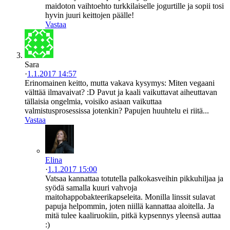
maidoton vaihtoehto turkkilaiselle jogurtille ja sopii tosi
hyvin juuri keittojen päälle!
Vastaa
Sara
·
1.1.2017 14:57
Erinomainen keitto, mutta vakava kysymys: Miten vegaani
välttää ilmavaivat? :D Pavut ja kaali vaikuttavat aiheuttavan
tällaisia ongelmia, voisiko asiaan vaikuttaa
valmistusprosessissa jotenkin? Papujen huuhtelu ei riitä...
Vastaa
Elina
·
1.1.2017 15:00
Vatsaa kannattaa totutella palkokasveihin pikkuhiljaa ja
syödä samalla kuuri vahvoja
maitohappobakteerikapseleita. Monilla linssit sulavat
papuja helpommin, joten niillä kannattaa aloitella. Ja
mitä tulee kaaliruokiin, pitkä kypsennys yleensä auttaa
:)