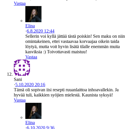
Vastaa
Elina
·
6.8.2020 12:44
Sellerin voi kyllä jättää tästä poiskin! Sen maku on niin
omintakeinen, ettei vastaavaa korvaajaa oikein taida
löytyä, mutta voit hyvin lisätä tilalle enemmän muita
kasviksia :) Toivottavasti maistuu!
Vastaa
Sani
·
5.10.2020 20:16
Tämä oli sopivan iisi resepti ruuanlaittoa inhoavallekin. Ja
hyvää tuli, kaikkien syöjien mielestä. Kaunista syksyä!
Vastaa
Elina
·
6.10.2020 9:36