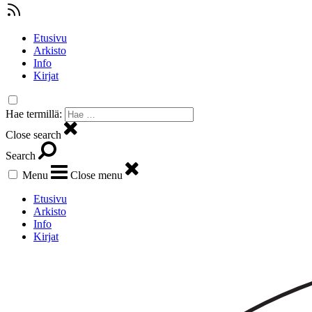
Etusivu
Arkisto
Info
Kirjat
Hae termillä:
Close search
Search
Menu
Close menu
Etusivu
Arkisto
Info
Kirjat