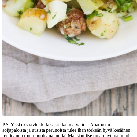
P.S. Yksi ekstravinkki kesäkokkailuja varten: Anamman
soijapaloista ja uusista perunoista tulee ihan törkeän hyvä kesäinen
pyttipannu muurinpohjapannulla! Maustan itse oman pyttipannuni