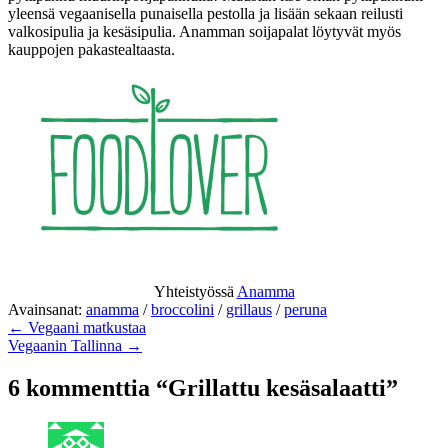
yleensä vegaanisella punaisella pestolla ja lisään sekaan reilusti
valkosipulia ja kesäsipulia. Anamman soijapalat löytyvät myös
kauppojen pakastealtaasta.
Yhteistyössä
Anamma
Avainsanat:
anamma
/
broccolini
/
grillaus
/
peruna
← Vegaani matkustaa
Vegaanin Tallinna →
6 kommenttia “Grillattu kesäsalaatti”