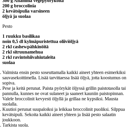
300 g Anamma vegepyöryköitä
200 g broccolinia
2 kevätsipulia varsineen
öljyä ja suolaa
Pesto
1 ruukku basilikaa
noin 0,5 dl kylmäpuristettua oliiviöljyä
2 rkl cashewpähkinöitä
2 rkl sitruunamehua
2 rkl ravintohiivahiutaleita
suolaa
Valmista ensin pesto soseuttamalla kaikki aineet yhteen esimerkiksi
sauvasekoittimella. Lisää tarvittaessa lisää öljyä, jotta koostumus on
sopiva.
Pese ja keitä perunat. Paista pyörykät öljyssä grillin paistotasolla tai
pannulla, kunnes ne ovat sulaneet ja saaneet kauniin paistopinnan.
Valele broccolinit kevyesti öljyllä ja grillaa ne kypsiksi. Mausta
suolalla.
Kuutioi perunat suupaloiksi ja leikkaa broccolinit puoliksi. Silppua
kevätsipuli. Sekoita kaikki aineet yhteen ja lisää pesto salaatin
joukkoon.
Tarkista suola.