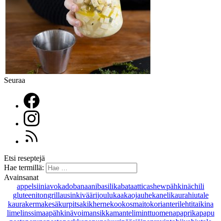
Seuraa
Etsi reseptejä
Hae termillä:
Avainsanat
appelsiini
avokado
banaani
basilika
bataatti
cashewpähkinä
chili
gluteeniton
grillaus
inkivääri
joulu
kaakaojauhe
kaneli
kaurahiutale
kaurakerma
kesäkurpitsa
kikherne
kookosmaito
korianteri
lehtitaikina
lime
linssi
maapähkinävoi
mansikka
manteli
minttu
omena
paprika
papu