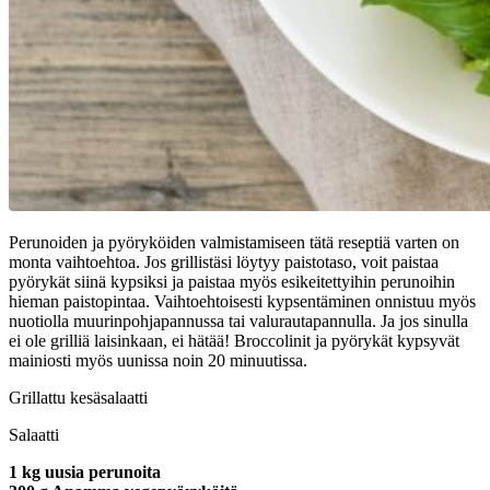
Perunoiden ja pyöryköiden valmistamiseen tätä reseptiä varten on
monta vaihtoehtoa. Jos grillistäsi löytyy paistotaso, voit paistaa
pyörykät siinä kypsiksi ja paistaa myös esikeitettyihin perunoihin
hieman paistopintaa. Vaihtoehtoisesti kypsentäminen onnistuu myös
nuotiolla muurinpohjapannussa tai valurautapannulla. Ja jos sinulla
ei ole grilliä laisinkaan, ei hätää! Broccolinit ja pyörykät kypsyvät
mainiosti myös uunissa noin 20 minuutissa.
Grillattu kesäsalaatti
Salaatti
1 kg uusia perunoita