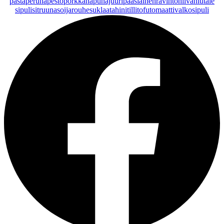
pasta
peruna
pesto
porkkana
punajuuri
pääsiäinen
ravintohiivahiutale
sipuli
sitruuna
soijarouhe
suklaa
tahini
tilli
tofu
tomaatti
valkosipuli