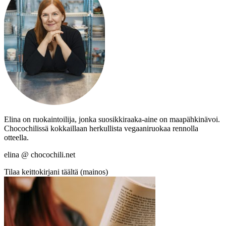
Elina on ruokaintoilija, jonka suosikkiraaka-aine on maapähkinävoi.
Chocochilissä kokkaillaan herkullista vegaaniruokaa rennolla
otteella.
elina @ chocochili.net
Tilaa keittokirjani täältä (mainos)