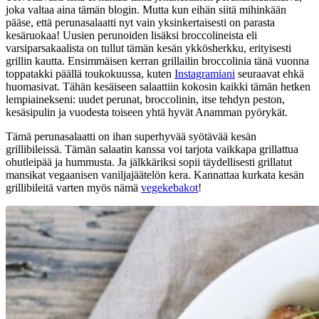
joka valtaa aina tämän blogin. Mutta kun eihän siitä mihinkään
pääse, että perunasalaatti nyt vain yksinkertaisesti on parasta
kesäruokaa! Uusien perunoiden lisäksi broccolineista eli
varsiparsakaalista on tullut tämän kesän ykkösherkku, erityisesti
grillin kautta. Ensimmäisen kerran grillailin broccolinia tänä vuonna
toppatakki päällä toukokuussa, kuten
Instagramiani
seuraavat ehkä
huomasivat. Tähän kesäiseen salaattiin kokosin kaikki tämän hetken
lempiainekseni: uudet perunat, broccolinin, itse tehdyn peston,
kesäsipulin ja vuodesta toiseen yhtä hyvät Anamman pyörykät.
Tämä perunasalaatti on ihan superhyvää syötävää kesän
grillibileissä. Tämän salaatin kanssa voi tarjota vaikkapa grillattua
ohutleipää ja hummusta. Ja jälkkäriksi sopii täydellisesti grillatut
mansikat vegaanisen vaniljajäätelön kera. Kannattaa kurkata kesän
grillibileitä varten myös nämä
vegekebakot
!