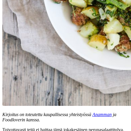
Kirjoitus on toteutettu kaupallisessa yhteistyössä
Anamman
ja
Foodloverin kanssa.
Toivottavasti teitä ei haittaa tämä jokakesäinen perunasalaattitulva,