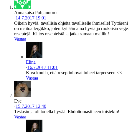
Annakaisa Pohjannoro
·
14.7.2017 19:01
Oikein hyviä, tavallisia ohjeita tavalliselle ihmiselle! Tyttäreni
on maitoallergikko, joten kyttään aina hyviä ja ruokaisia vege-
reseptejä. Kiitos resepteistä ja jatka samaan malliin!
Vastaa
Elina
·
16.7.2017 11:01
Kiva kuulla, että reseptini ovat tulleet tarpeeseen <3
Vastaa
Eve
·
15.7.2017 12:40
Testasin ja oli todella hyvää. Ehdottomasti teen toistekin!
Vastaa