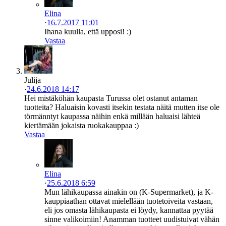
Elina
·
16.7.2017 11:01
Ihana kuulla, että upposi! :)
Vastaa
Julija
·
24.6.2018 14:17
Hei mistäköhän kaupasta Turussa olet ostanut antaman
tuotteita? Haluaisin kovasti itsekin testata näitä mutten itse ole
törmänntyt kaupassa näihin enkä millään haluaisi lähteä
kiertämään jokaista ruokakauppaa :)
Vastaa
Elina
·
25.6.2018 6:59
Mun lähikaupassa ainakin on (K-Supermarket), ja K-
kauppiaathan ottavat mielellään tuotetoiveita vastaan,
eli jos omasta lähikaupasta ei löydy, kannattaa pyytää
sinne valikoimiin! Anamman tuotteet uudistuivat vähän