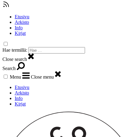
Etusivu
Arkisto
Info
Kirjat
Hae termillä:
Close search
Search
Menu
Close menu
Etusivu
Arkisto
Info
Kirjat