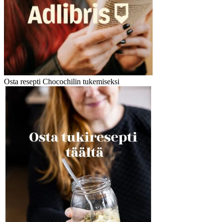
Osta resepti Chocochilin tukemiseksi