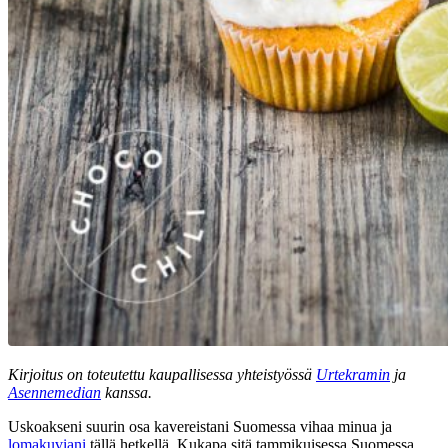
Kirjoitus on toteutettu kaupallisessa yhteistyössä
Urtekramin
ja
Asennemedian
kanssa.
Uskoakseni suurin osa kavereistani Suomessa vihaa minua ja
lomakuviani
tällä hetkellä. Kukapa sitä tammikuisessa Suomessa