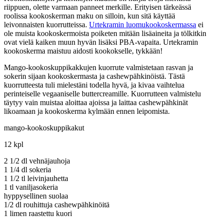
riippuen, olette varmaan panneet merkille. Erityisen tärkeässä
roolissa kookoskerman maku on silloin, kun sitä käyttää
leivonnaisten kuorrutteissa.
Urtekramin luomukookoskermassa
ei
ole muista kookoskermoista poiketen mitään lisäaineita ja tölkitkin
ovat vielä kaiken muun hyvän lisäksi PBA-vapaita. Urtekramin
kookoskerma maistuu aidosti kookokselle, tykkään!
Mango-kookoskuppikakkujen kuorrute valmistetaan rasvan ja
sokerin sijaan kookoskermasta ja cashewpähkinöistä. Tästä
kuorrutteesta tuli mielestäni todella hyvä, ja kivaa vaihtelua
perinteiselle vegaaniselle buttercreamille. Kuorrutteen valmistelu
täytyy vain muistaa aloittaa ajoissa ja laittaa cashewpähkinät
likoamaan ja kookoskerma kylmään ennen leipomista.
mango-kookoskuppikakut
12 kpl
2 1/2 dl vehnäjauhoja
1 1/4 dl sokeria
1 1/2 tl leivinjauhetta
1 tl vaniljasokeria
hyppysellinen suolaa
1/2 dl rouhittuja cashewpähkinöitä
1 limen raastettu kuori