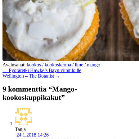
Avainsanat:
kookos
/
kookoskerma
/
lime
/
mango
← Pyöräretki Hawke’s Bayn viinitiloille
Wellington – The Botanist →
9 kommenttia “Mango-
kookoskuppikakut”
Tanja
·
24.1.2018 14:26