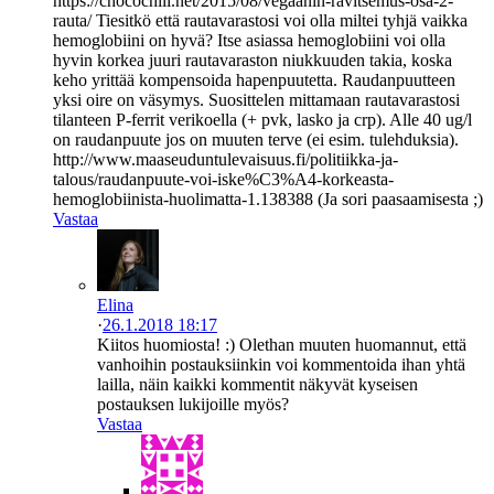
https://chocochili.net/2015/08/vegaanin-ravitsemus-osa-2-
rauta/ Tiesitkö että rautavarastosi voi olla miltei tyhjä vaikka
hemoglobiini on hyvä? Itse asiassa hemoglobiini voi olla
hyvin korkea juuri rautavaraston niukkuuden takia, koska
keho yrittää kompensoida hapenpuutetta. Raudanpuutteen
yksi oire on väsymys. Suosittelen mittamaan rautavarastosi
tilanteen P-ferrit verikoella (+ pvk, lasko ja crp). Alle 40 ug/l
on raudanpuute jos on muuten terve (ei esim. tulehduksia).
http://www.maaseuduntulevaisuus.fi/politiikka-ja-
talous/raudanpuute-voi-iske%C3%A4-korkeasta-
hemoglobiinista-huolimatta-1.138388 (Ja sori paasaamisesta ;)
Vastaa
Elina
·
26.1.2018 18:17
Kiitos huomiosta! :) Olethan muuten huomannut, että
vanhoihin postauksiinkin voi kommentoida ihan yhtä
lailla, näin kaikki kommentit näkyvät kyseisen
postauksen lukijoille myös?
Vastaa