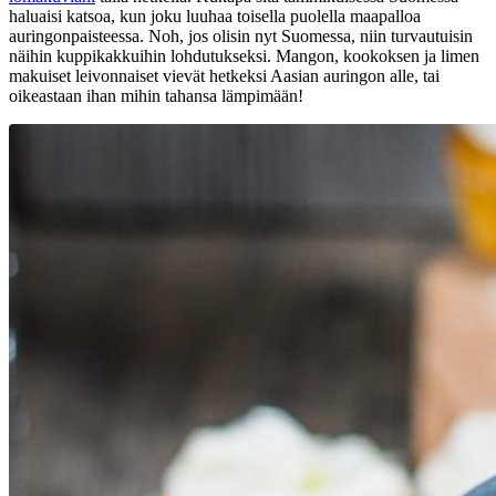
haluaisi katsoa, kun joku luuhaa toisella puolella maapalloa
auringonpaisteessa. Noh, jos olisin nyt Suomessa, niin turvautuisin
näihin kuppikakkuihin lohdutukseksi. Mangon, kookoksen ja limen
makuiset leivonnaiset vievät hetkeksi Aasian auringon alle, tai
oikeastaan ihan mihin tahansa lämpimään!