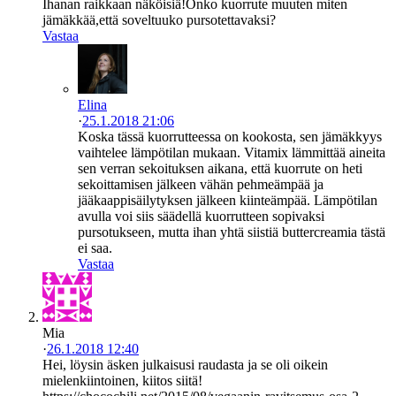
Ihanan raikkaan näköisiä!Onko kuorrute muuten miten
jämäkkää,että soveltuuko pursotettavaksi?
Vastaa
Elina
·
25.1.2018 21:06
Koska tässä kuorrutteessa on kookosta, sen jämäkkyys
vaihtelee lämpötilan mukaan. Vitamix lämmittää aineita
sen verran sekoituksen aikana, että kuorrute on heti
sekoittamisen jälkeen vähän pehmeämpää ja
jääkaappisäilytyksen jälkeen kiinteämpää. Lämpötilan
avulla voi siis säädellä kuorrutteen sopivaksi
pursotukseen, mutta ihan yhtä siistiä buttercreamia tästä
ei saa.
Vastaa
Mia
·
26.1.2018 12:40
Hei, löysin äsken julkaisusi raudasta ja se oli oikein
mielenkiintoinen, kiitos siitä!