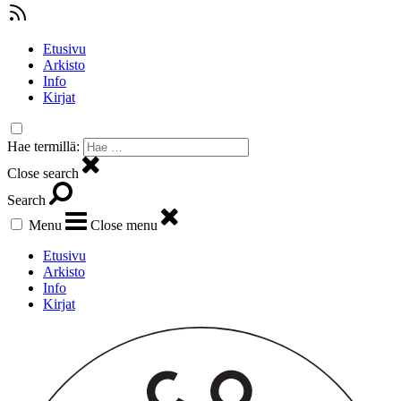
Etusivu
Arkisto
Info
Kirjat
Hae termillä:
Close search
Search
Menu
Close menu
Etusivu
Arkisto
Info
Kirjat