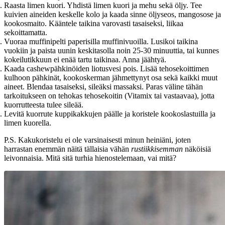
Raasta limen kuori. Yhdistä limen kuori ja mehu sekä öljy. Tee
kuivien aineiden keskelle kolo ja kaada sinne öljyseos, mangosose ja
kookosmaito. Kääntele taikina varovasti tasaiseksi, liikaa
sekoittamatta.
Vuoraa muffinipelti paperisilla muffinivuoilla. Lusikoi taikina
vuokiin ja paista uunin keskitasolla noin 25-30 minuuttia, tai kunnes
kokeilutikkuun ei enää tartu taikinaa. Anna jäähtyä.
Kaada cashewpähkinöiden liotusvesi pois. Lisää tehosekoittimen
kulhoon pähkinät, kookoskerman jähmettynyt osa sekä kaikki muut
aineet. Blendaa tasaiseksi, sileäksi massaksi. Paras väline tähän
tarkoitukseen on tehokas tehosekoitin (Vitamix tai vastaavaa), jotta
kuorrutteesta tulee sileää.
Levitä kuorrute kuppikakkujen päälle ja koristele kookoslastuilla ja
limen kuorella.
P.S. Kakukoristelu ei ole varsinaisesti minun heiniäni, joten
harrastan enemmän näitä tällaisia vähän
rustiikkisemman
näköisiä
leivonnaisia. Mitä sitä turhia hienostelemaan, vai mitä?