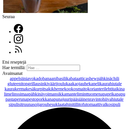
Seuraa
Etsi reseptejä
Hae termillä:
Avainsanat
appelsiini
avokado
banaani
basilika
bataatti
cashewpähkinä
chili
gluteeniton
grillaus
inkivääri
joulu
kaakaojauhe
kaneli
kaurahiutale
kaurakerma
kesäkurpitsa
kikherne
kookosmaito
korianteri
lehtitaikina
lime
linssi
maapähkinävoi
mansikka
manteli
minttu
omena
paprika
papu
pasta
peruna
pesto
porkkana
punajuuri
pääsiäinen
ravintohiivahiutale
sipuli
sitruuna
soijarouhe
suklaa
tahini
tilli
tofu
tomaatti
valkosipuli