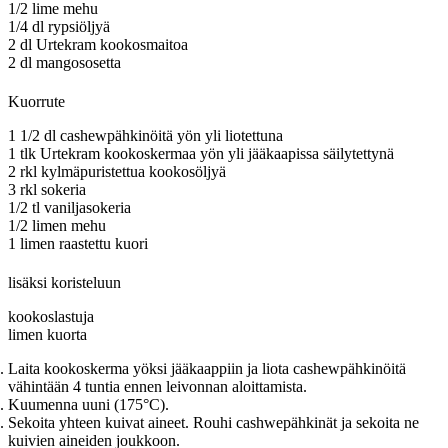
1/2 lime mehu
1/4 dl rypsiöljyä
2 dl Urtekram kookosmaitoa
2 dl mangososetta
Kuorrute
1 1/2 dl cashewpähkinöitä yön yli liotettuna
1 tlk Urtekram kookoskermaa yön yli jääkaapissa säilytettynä
2 rkl kylmäpuristettua kookosöljyä
3 rkl sokeria
1/2 tl vaniljasokeria
1/2 limen mehu
1 limen raastettu kuori
lisäksi koristeluun
kookoslastuja
limen kuorta
Laita kookoskerma yöksi jääkaappiin ja liota cashewpähkinöitä
vähintään 4 tuntia ennen leivonnan aloittamista.
Kuumenna uuni (175°C).
Sekoita yhteen kuivat aineet. Rouhi cashwepähkinät ja sekoita ne
kuivien aineiden joukkoon.