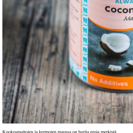
Kookosmaitojen ja kermojen maussa on hurjia eroja merkistä