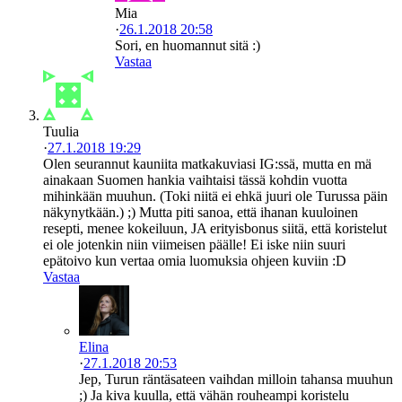
Mia
·
26.1.2018 20:58
Sori, en huomannut sitä :)
Vastaa
Tuulia
·
27.1.2018 19:29
Olen seurannut kauniita matkakuviasi IG:ssä, mutta en mä
ainakaan Suomen hankia vaihtaisi tässä kohdin vuotta
mihinkään muuhun. (Toki niitä ei ehkä juuri ole Turussa päin
näkynytkään.) ;) Mutta piti sanoa, että ihanan kuuloinen
resepti, menee kokeiluun, JA erityisbonus siitä, että koristelut
ei ole jotenkin niin viimeisen päälle! Ei iske niin suuri
epätoivo kun vertaa omia luomuksia ohjeen kuviin :D
Vastaa
Elina
·
27.1.2018 20:53
Jep, Turun räntäsateen vaihdan milloin tahansa muuhun
;) Ja kiva kuulla, että vähän rouheampi koristelu