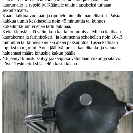
kauramaito ja rypsiöljy. Kääntele taikina tasaiseksi turhaan
sekoittamatta.
Kaada taikina vuokaan ja ripottele pinnalle mantelilastut. Paista
kakkua uunin keskitasolla noin 45 minuuttia tai kunnes
kokeilutikkuun ei enää tartu taikinaa.
Keitä kinuski sillä välin, kun kakku on uunissa. Mittaa kattilaan
kaurakerma ja fariinisokeri. ja kuumenna sekoitellen noin 10-15
minuuttia tai kunnes kinuski alkaa paksuuntua. Lisää kattilaan
lopuksi margariini. Anna jäähtyä, poista kanelitanko ja valuta
haluamasi määrä kinuskia kakun päälle.
Yli jäänyt kinuski säilyy jääkaapissa vähintään viikon ja sitä voi
käyttää esimerkiksi jäätelön kastikkeena.