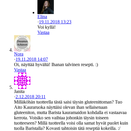
Elina
·
19.11.2018 13:23
Voi kyllä!
Vastaa
Nora
·
19.11.2018 14:07
Oi, näyttää hyvältä! Ihanan talvinen resepti. :)
Vastaa
Janita
·
2.12.2018 20:11
Milläköhän tuotteella tästä saisi täysin gluteenittoman? Tuo
Aito Kauraruoka näyttäisi olevan ihan sellaisenaan
gluteeniton, mutta Barista kauramaidon kohdalla ei vastaavaa
kerrota. Voisiko sen vaihtaa johonkin täysin toiseen
tuotteeseen? Millä tuotteella voisi olla samat hyvät puolet kuin
tuolla Baristalla? Kovasti tahtoisin tätä reseptiä kokeilla. :/