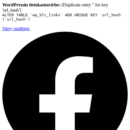
WordPressin tietokantavirhe:
[Duplicate entry '' for key
'url_hash']
ALTER TABLE `wp_blc_links` ADD UNIQUE KEY `url_hash`
(`url_hash`)
Siirry sisältöön