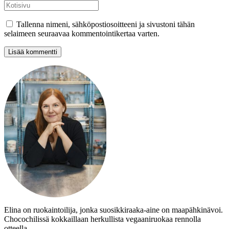
Tallenna nimeni, sähköpostiosoitteeni ja sivustoni tähän
selaimeen seuraavaa kommentointikertaa varten.
Elina on ruokaintoilija, jonka suosikkiraaka-aine on maapähkinävoi.
Chocochilissä kokkaillaan herkullista vegaaniruokaa rennolla
otteella.