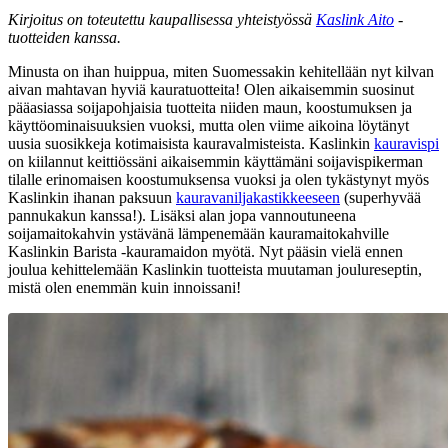
Kirjoitus on toteutettu kaupallisessa yhteistyössä
Kaslink Aito
-
tuotteiden kanssa.
Minusta on ihan huippua, miten Suomessakin kehitellään nyt kilvan
aivan mahtavan hyviä kauratuotteita! Olen aikaisemmin suosinut
pääasiassa soijapohjaisia tuotteita niiden maun, koostumuksen ja
käyttöominaisuuksien vuoksi, mutta olen viime aikoina löytänyt
uusia suosikkeja kotimaisista kauravalmisteista. Kaslinkin
kauravispi
on kiilannut keittiössäni aikaisemmin käyttämäni soijavispikerman
tilalle erinomaisen koostumuksensa vuoksi ja olen tykästynyt myös
Kaslinkin ihanan paksuun
kauravaniljakastikkeeseen
(superhyvää
pannukakun kanssa!). Lisäksi alan jopa vannoutuneena
soijamaitokahvin ystävänä lämpenemään kauramaitokahville
Kaslinkin Barista -kauramaidon myötä. Nyt pääsin vielä ennen
joulua kehittelemään Kaslinkin tuotteista muutaman joulureseptin,
mistä olen enemmän kuin innoissani!