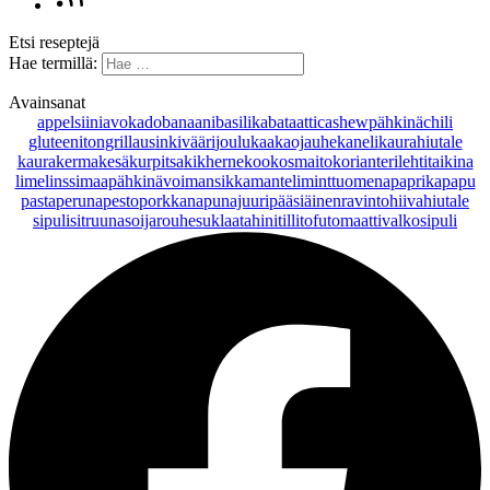
Etsi reseptejä
Hae termillä:
Avainsanat
appelsiini
avokado
banaani
basilika
bataatti
cashewpähkinä
chili
gluteeniton
grillaus
inkivääri
joulu
kaakaojauhe
kaneli
kaurahiutale
kaurakerma
kesäkurpitsa
kikherne
kookosmaito
korianteri
lehtitaikina
lime
linssi
maapähkinävoi
mansikka
manteli
minttu
omena
paprika
papu
pasta
peruna
pesto
porkkana
punajuuri
pääsiäinen
ravintohiivahiutale
sipuli
sitruuna
soijarouhe
suklaa
tahini
tilli
tofu
tomaatti
valkosipuli