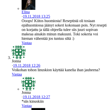
Elina
·
19.11.2018 13:25
Ooops! Kiitos huomiosta! Reseptistä oli tosiaan
epähuomiossa jäänyt sokeri kokonaan pois. Nyt resepti
on korjattu ja tällä ohjeella tulee siis juuri sopivan
makeaa ainakin minun makuuni. Toki sokeria voi
hieman vähentää jos tuntuu siltä :)
Vastaa
Jonna
·
19.11.2018 12:26
Voikohan tohon linuskion käyttää kanelia ihan jauheena?
Vastaa
Jonna
·
19.11.2018 12:27
*siis kinuskiin
Vastaa