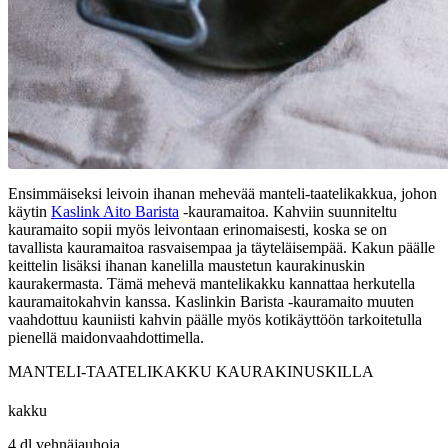
Ensimmäiseksi leivoin ihanan mehevää manteli-taatelikakkua, johon
käytin
Kaslink Aito Barista
-kauramaitoa. Kahviin suunniteltu
kauramaito sopii myös leivontaan erinomaisesti, koska se on
tavallista kauramaitoa rasvaisempaa ja täyteläisempää. Kakun päälle
keittelin lisäksi ihanan kanelilla maustetun kaurakinuskin
kaurakermasta. Tämä mehevä mantelikakku kannattaa herkutella
kauramaitokahvin kanssa. Kaslinkin Barista -kauramaito muuten
vaahdottuu kauniisti kahvin päälle myös kotikäyttöön tarkoitetulla
pienellä maidonvaahdottimella.
MANTELI-TAATELIKAKKU KAURAKINUSKILLA
kakku
4 dl vehnäjauhoja