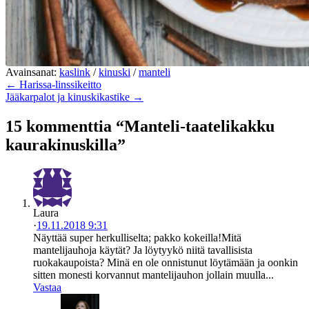
Avainsanat:
kaslink
/
kinuski
/
manteli
← Harissa-linssikeitto
Jääkarpalot ja kinuskikastike →
15 kommenttia “Manteli-taatelikakku
kaurakinuskilla”
Laura
·
19.11.2018 9:31
Näyttää super herkulliselta; pakko kokeilla!Mitä
mantelijauhoja käytät? Ja löytyykö niitä tavallisista
ruokakaupoista? Minä en ole onnistunut löytämään ja oonkin
sitten monesti korvannut mantelijauhon jollain muulla...
Vastaa