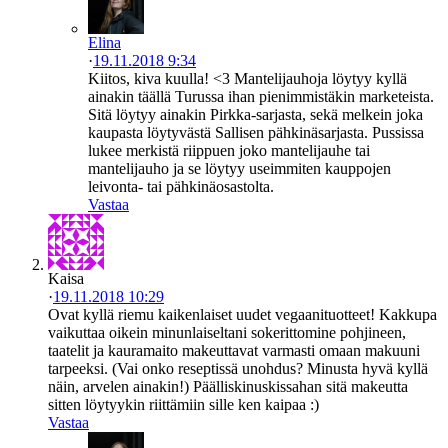
Elina
·
19.11.2018 9:34
Kiitos, kiva kuulla! <3 Mantelijauhoja löytyy kyllä
ainakin täällä Turussa ihan pienimmistäkin marketeista.
Sitä löytyy ainakin Pirkka-sarjasta, sekä melkein joka
kaupasta löytyvästä Sallisen pähkinäsarjasta. Pussissa
lukee merkistä riippuen joko mantelijauhe tai
mantelijauho ja se löytyy useimmiten kauppojen
leivonta- tai pähkinäosastolta.
Vastaa
Kaisa
·
19.11.2018 10:29
Ovat kyllä riemu kaikenlaiset uudet vegaanituotteet! Kakkupa
vaikuttaa oikein minunlaiseltani sokerittomine pohjineen,
taatelit ja kauramaito makeuttavat varmasti omaan makuuni
tarpeeksi. (Vai onko reseptissä unohdus? Minusta hyvä kyllä
näin, arvelen ainakin!) Päälliskinuskissahan sitä makeutta
sitten löytyykin riittämiin sille ken kaipaa :)
Vastaa