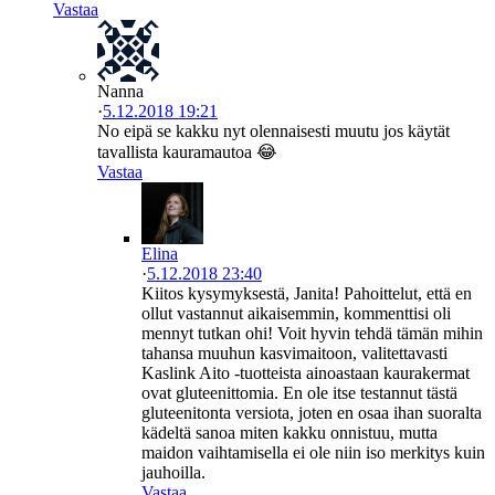
Vastaa
Nanna
·
5.12.2018 19:21
No eipä se kakku nyt olennaisesti muutu jos käytät
tavallista kauramautoa 😂
Vastaa
Elina
·
5.12.2018 23:40
Kiitos kysymyksestä, Janita! Pahoittelut, että en
ollut vastannut aikaisemmin, kommenttisi oli
mennyt tutkan ohi! Voit hyvin tehdä tämän mihin
tahansa muuhun kasvimaitoon, valitettavasti
Kaslink Aito -tuotteista ainoastaan kaurakermat
ovat gluteenittomia. En ole itse testannut tästä
gluteenitonta versiota, joten en osaa ihan suoralta
kädeltä sanoa miten kakku onnistuu, mutta
maidon vaihtamisella ei ole niin iso merkitys kuin
jauhoilla.
Vastaa