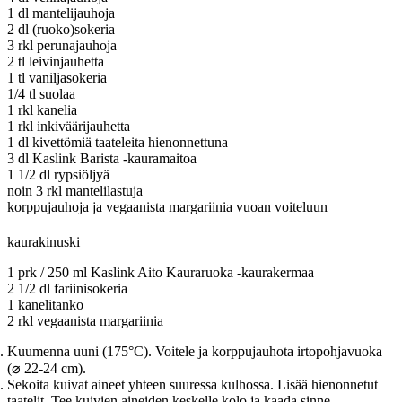
1 dl mantelijauhoja
2 dl (ruoko)sokeria
3 rkl perunajauhoja
2 tl leivinjauhetta
1 tl vaniljasokeria
1/4 tl suolaa
1 rkl kanelia
1 rkl inkiväärijauhetta
1 dl kivettömiä taateleita hienonnettuna
3 dl Kaslink Barista -kauramaitoa
1 1/2 dl rypsiöljyä
noin 3 rkl mantelilastuja
korppujauhoja ja vegaanista margariinia vuoan voiteluun
kaurakinuski
1 prk / 250 ml Kaslink Aito Kauraruoka -kaurakermaa
2 1/2 dl fariinisokeria
1 kanelitanko
2 rkl vegaanista margariinia
Kuumenna uuni (175°C). Voitele ja korppujauhota irtopohjavuoka
(⌀ 22-24 cm).
Sekoita kuivat aineet yhteen suuressa kulhossa. Lisää hienonnetut
taatelit. Tee kuivien aineiden keskelle kolo ja kaada sinne