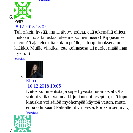
Petra
·
8.12.2018 18:02
Tuli oikein hyvää, mutta täytyy todeta, että tekemällä ohjeen
mukaan tuota kinuskia tulee melkoinen määrä! Kippasin sen
enempää ajattelematta kakun päälle, ja lopputuloksena on
lätäkkö. Muille vinkiksi, että kolmasosa tai puolet riittää ihan
hyvin. :)
Vastaa
Elina
·
10.12.2018 10:05
Kiitos kommentista ja superhyvästä huomiosta! Olisin
voinut vaikka vannoa kirjoittaneeni reseptiin, että lopun
kinuskin voi säilöä myöhempää käyttöä varten, mutta
enpä ollutkaan! Pahoittelut virheestä, korjasin sen nyt :)
Vastaa