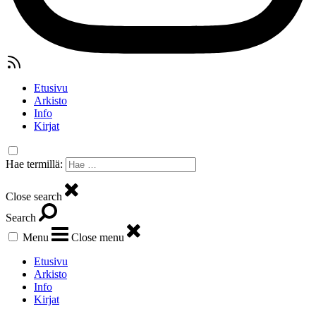
Etusivu
Arkisto
Info
Kirjat
Hae termillä:
Close search
Search
Menu
Close menu
Etusivu
Arkisto
Info
Kirjat