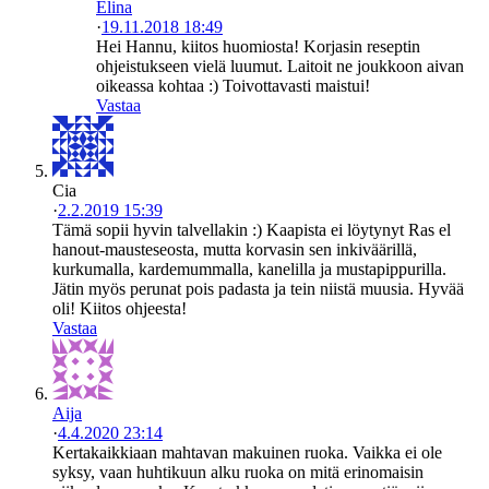
Elina
·
19.11.2018 18:49
Hei Hannu, kiitos huomiosta! Korjasin reseptin
ohjeistukseen vielä luumut. Laitoit ne joukkoon aivan
oikeassa kohtaa :) Toivottavasti maistui!
Vastaa
Cia
·
2.2.2019 15:39
Tämä sopii hyvin talvellakin :) Kaapista ei löytynyt Ras el
hanout-mausteseosta, mutta korvasin sen inkiväärillä,
kurkumalla, kardemummalla, kanelilla ja mustapippurilla.
Jätin myös perunat pois padasta ja tein niistä muusia. Hyvää
oli! Kiitos ohjeesta!
Vastaa
Aija
·
4.4.2020 23:14
Kertakaikkiaan mahtavan makuinen ruoka. Vaikka ei ole
syksy, vaan huhtikuun alku ruoka on mitä erinomaisin