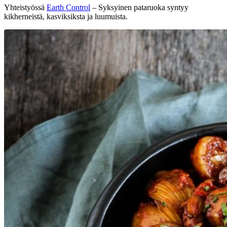
Yhteistyössä
Earth Control
– Syksyinen pataruoka syntyy
kikherneistä, kasviksiksta ja luumuista.