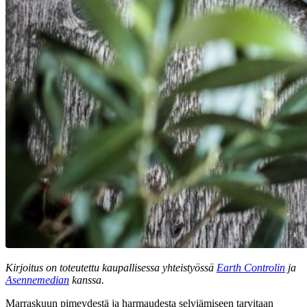
Kirjoitus on toteutettu kaupallisessa yhteistyössä
Earth Controlin
ja
Asennemedian
kanssa.
Marraskuun pimeydestä ja harmaudesta selviämiseen tarvitaan