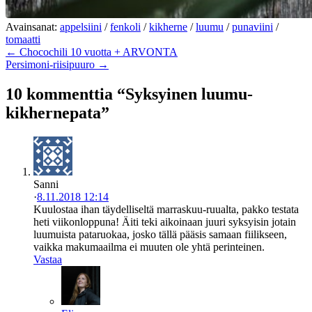
Avainsanat:
appelsiini
/
fenkoli
/
kikherne
/
luumu
/
punaviini
/
tomaatti
← Chocochili 10 vuotta + ARVONTA
Persimoni-riisipuuro →
10 kommenttia “Syksyinen luumu-
kikhernepata”
Sanni
·
8.11.2018 12:14
Kuulostaa ihan täydelliseltä marraskuu-ruualta, pakko testata
heti viikonloppuna! Äiti teki aikoinaan juuri syksyisin jotain
luumuista pataruokaa, josko tällä pääsis samaan fiilikseen,
vaikka makumaailma ei muuten ole yhtä perinteinen.
Vastaa