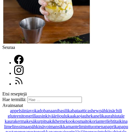
Seuraa
Etsi reseptejä
Hae termillä:
Avainsanat
appelsiini
avokado
banaani
basilika
bataatti
cashewpähkinä
chili
gluteeniton
grillaus
inkivääri
joulu
kaakaojauhe
kaneli
kaurahiutale
kaurakerma
kesäkurpitsa
kikherne
kookosmaito
korianteri
lehtitaikina
lime
linssi
maapähkinävoi
mansikka
manteli
minttu
omena
paprika
papu
pasta
peruna
pesto
porkkana
punajuuri
pääsiäinen
ravintohiivahiutale