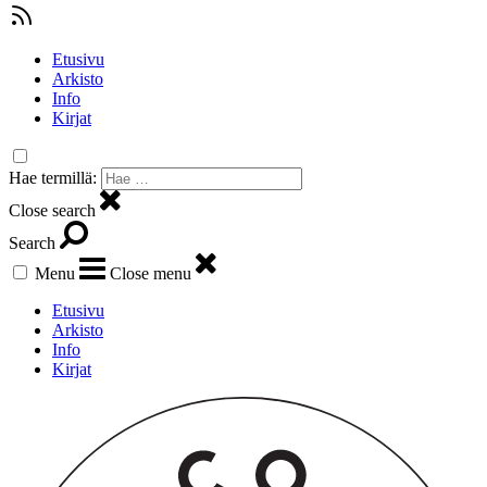
Etusivu
Arkisto
Info
Kirjat
Hae termillä:
Close search
Search
Menu
Close menu
Etusivu
Arkisto
Info
Kirjat