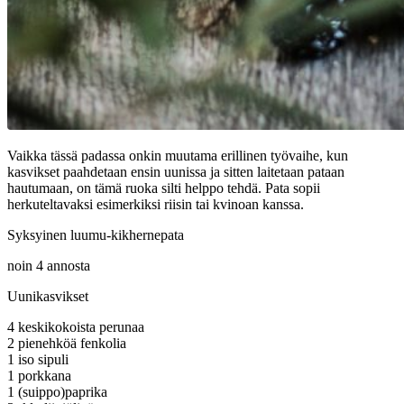
Vaikka tässä padassa onkin muutama erillinen työvaihe, kun
kasvikset paahdetaan ensin uunissa ja sitten laitetaan pataan
hautumaan, on tämä ruoka silti helppo tehdä. Pata sopii
herkuteltavaksi esimerkiksi riisin tai kvinoan kanssa.
Syksyinen luumu-kikhernepata
noin 4 annosta
Uunikasvikset
4 keskikokoista perunaa
2 pienehköä fenkolia
1 iso sipuli
1 porkkana
1 (suippo)paprika