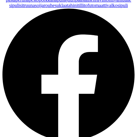
sipuli
sitruuna
soijarouhe
suklaa
tahini
tilli
tofu
tomaatti
valkosipuli