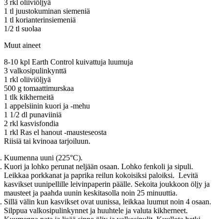
3 rkl oliiviöljyä
1 tl juustokuminan siemeniä
1 tl korianterinsiemeniä
1/2 tl suolaa
Muut aineet
8-10 kpl Earth Control kuivattuja luumuja
3 valkosipulinkynttä
1 rkl oliiviöljyä
500 g tomaattimurskaa
1 tlk kikherneitä
1 appelsiinin kuori ja -mehu
1 1/2 dl punaviiniä
2 rkl kasvisfondia
1 rkl Ras el hanout -mausteseosta
Riisiä tai kvinoaa tarjoiluun.
Kuumenna uuni (225°C).
Kuori ja lohko perunat neljään osaan. Lohko fenkoli ja sipuli.
Leikkaa porkkanat ja paprika reilun kokoisiksi paloiksi. Levitä
kasvikset uunipellille leivinpaperin päälle. Sekoita joukkoon öljy ja
mausteet ja paahda uunin keskitasolla noin 25 minuuttia.
Sillä välin kun kasvikset ovat uunissa, leikkaa luumut noin 4 osaan.
Silppua valkosipulinkynnet ja huuhtele ja valuta kikherneet.