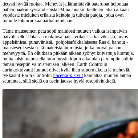
tietysti hyvää ruokaa. Mehevät ja lämmittävät pataruoat helpottaa
pahempaakin syysahdistusta! Minä ainakin keittelen tähän aikaan
vuodesta mieluiten erilaisia keittoja ja tuhteja patoja, jotka ovat
minulle lohturuokaa parhaimmillaan.
Tämä mausteinen pata sopii mainiosti muuten vaikka isänpäivän
päivälliselle! Pata saa makunsa paitsi erilaisista kasviksista, myös
appelsiinista, punaviinistä, pohjoisafrikkalaisesta Ras el hanout -
mausteseoksesta sekä makeista luumuista, jotka tuovat pataan
mehevyyttä. En ollutkaan pitkään aikaan syönyt kuivattuja luumuja,
mutta taisin napostella tuon pussin lopun aika pian parempiin suihin
tämän reseptin valmistamisen jälkeen! Earth Controlin
aurinkokuivatut luumut olivat kyllä ihan supermakeita ja meheviä,
tykkäsin! Earth Controlin
Facebook-sivut
kannattaa muuten laittaa
seurantaa, sillä siellä on usein jaossa hyviä reseptivinkkejä.