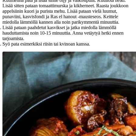
Kuumenna pata ja lisää sinne öljy ja valkosipulit. Kuullota hetki.
Lisää sitten pataan tomaattimurska ja kikherneet. Raasta joukkoon
appelsiinin kuori ja purista mehu. Lisää pataan vielä luumut,
punaviini, kasvisfondi ja Ras el hanout -mausteseos. Keittele
miedolla lämmöllä kannen alla noin parikymmentä minuuttia.
Lisää pataan paahdetut kasvikset ja jatka miedolla lämmöllä
hauduttamista noin 10-15 minuuttia. Anna vetäytyä hetki ennen
tarjoamista.
Syö pata esimerkiksi riisin tai kvinoan kanssa.