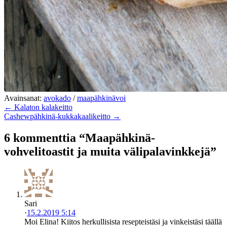
Avainsanat:
avokado
/
maapähkinävoi
← Kalaton kalakeitto
Cashewpähkinä-kukkakaalikeitto →
6 kommenttia “Maapähkinä-
vohvelitoastit ja muita välipalavinkkejä”
Sari
·
15.2.2019 5:14
Moi Elina! Kiitos herkullisista resepteistäsi ja vinkeistäsi täällä