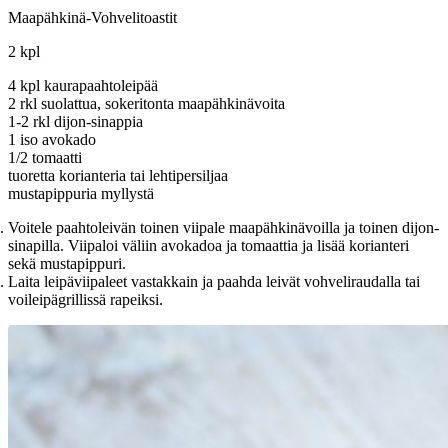
Maapähkinä-Vohvelitoastit
2 kpl
4 kpl kaurapaahtoleipää
2 rkl suolattua, sokeritonta maapähkinävoita
1-2 rkl dijon-sinappia
1 iso avokado
1/2 tomaatti
tuoretta korianteria tai lehtipersiljaa
mustapippuria myllystä
Voitele paahtoleivän toinen viipale maapähkinävoilla ja toinen dijon-
sinapilla. Viipaloi väliin avokadoa ja tomaattia ja lisää korianteri
sekä mustapippuri.
Laita leipäviipaleet vastakkain ja paahda leivät vohveliraudalla tai
voileipägrillissä rapeiksi.