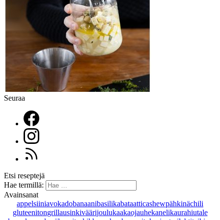
Seuraa
Etsi reseptejä
Hae termillä:
Avainsanat
appelsiini
avokado
banaani
basilika
bataatti
cashewpähkinä
chili
gluteeniton
grillaus
inkivääri
joulu
kaakaojauhe
kaneli
kaurahiutale