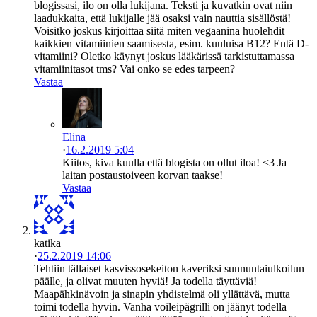
blogissasi, ilo on olla lukijana. Teksti ja kuvatkin ovat niin
laadukkaita, että lukijalle jää osaksi vain nauttia sisällöstä!
Voisitko joskus kirjoittaa siitä miten vegaanina huolehdit
kaikkien vitamiinien saamisesta, esim. kuuluisa B12? Entä D-
vitamiini? Oletko käynyt joskus lääkärissä tarkistuttamassa
vitamiinitasot tms? Vai onko se edes tarpeen?
Vastaa
Elina
·
16.2.2019 5:04
Kiitos, kiva kuulla että blogista on ollut iloa! <3 Ja
laitan postaustoiveen korvan taakse!
Vastaa
katika
·
25.2.2019 14:06
Tehtiin tällaiset kasvissosekeiton kaveriksi sunnuntaiulkoilun
päälle, ja olivat muuten hyviä! Ja todella täyttäviä!
Maapähkinävoin ja sinapin yhdistelmä oli yllättävä, mutta
toimi todella hyvin. Vanha voileipägrilli on jäänyt todella