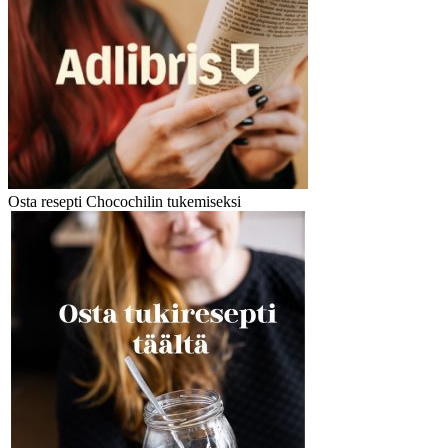
Osta resepti Chocochilin tukemiseksi