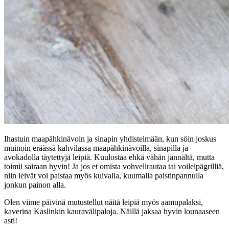
Ihastuin maapähkinävoin ja sinapin yhdistelmään, kun söin joskus
muinoin eräässä kahvilassa maapähkinävoilla, sinapilla ja
avokadolla täytettyjä leipiä. Kuulostaa ehkä vähän jännältä, mutta
toimii sairaan hyvin! Ja jos et omista vohvelirautaa tai voileipägrilliä,
niin leivät voi paistaa myös kuivalla, kuumalla paistinpannulla
jonkun painon alla.
Olen viime päivinä mutustellut näitä leipiä myös aamupalaksi,
kaverina Kaslinkin kauravälipaloja. Näillä jaksaa hyvin lounaaseen
asti!