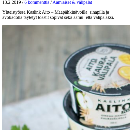
13.2.2019
/
6 kommenttia
/
Aamiaiset & välipalat
Yhteistyössä Kaslink Aito – Maapähkinävoilla, sinapilla ja
avokadolla täytetyt toastit sopivat sekä aamu- että välipalaksi.