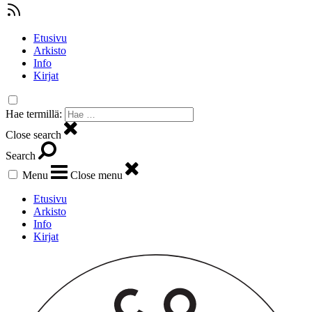
Etusivu
Arkisto
Info
Kirjat
Hae termillä:
Close search
Search
Menu
Close menu
Etusivu
Arkisto
Info
Kirjat