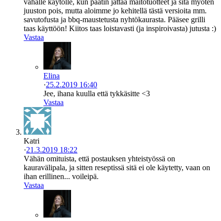
vähälle käytölle, kun päätin jättää maitotuotteet ja sitä myöten
juuston pois, mutta aloimme jo kehitellä tästä versioita mm.
savutofusta ja bbq-maustetusta nyhtökaurasta. Pääsee grilli
taas käyttöön! Kiitos taas loistavasti (ja inspiroivasta) jutusta :)
Vastaa
Elina
·
25.2.2019 16:40
Jee, ihana kuulla että tykkäsitte <3
Vastaa
Katri
·
21.3.2019 18:22
Vähän omituista, että postauksen yhteistyössä on
kauravälipala, ja sitten reseptissä sitä ei ole käytetty, vaan on
ihan erillinen... voileipä.
Vastaa