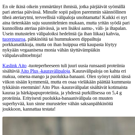
En ole ikinä oikein ymmärtänyt ihmisiä, jotka pärjäävät syömällä
pari ateriaa päivässä. Minulle sopii paljon paremmin säännöllinen
tiheä ateriarytmi, terveellisiä välipaloja unohtamatta! Kaikki ei nyt
aina tietenkään suju suunnitelmien mukaan, mutta yritän syödä pari
kunnollista ateriaa päivässä, ja sen lisäksi aamu-, väli- ja iltapalan.
Usein mutustelen välipaloiksi hedelmiä (ja ihan liikaa) kahvia,
tuorepuuroa
, pähkinöitä tai hummukseen dippailtuja
porkkanatikkuja, mutta on ihan huippua että kaupasta löytyy
nykyään vegaanisena monia vähän täyttävämpiäkin
välipalavaihtoehtoja!
Kaslink Aito
-tuoteperheeseen tuli juuri uusia runsaasti proteiinia
sisältäviä
Aito Plus -kauravälipaloja
. Kauravälipaloja on kahta eri
makua, omena-mango ja puolukka-banaani. Olen syönyt näitä tässä
viikon sisään kymmeniä, mutta en osaa vieläkään päättää kummasta
tykkäisin enemmän! Aito Plus -kauravälipalat sisältävät kotimaista
kauraa ja härkäpapuproteiinia, ja yhdessä purkillisessa on 5,4 g
proteiinia. Erityisesti puolukka-banaanivälipala on muuten
superhyvää, kun sinne murustelee vähän saksanpähkinöitä
joukkoon, kannattaa testata!