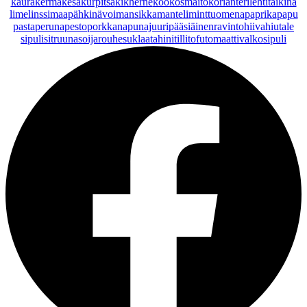
kaurakerma
kesäkurpitsa
kikherne
kookosmaito
korianteri
lehtitaikina
lime
linssi
maapähkinävoi
mansikka
manteli
minttu
omena
paprika
papu
pasta
peruna
pesto
porkkana
punajuuri
pääsiäinen
ravintohiivahiutale
sipuli
sitruuna
soijarouhe
suklaa
tahini
tilli
tofu
tomaatti
valkosipuli