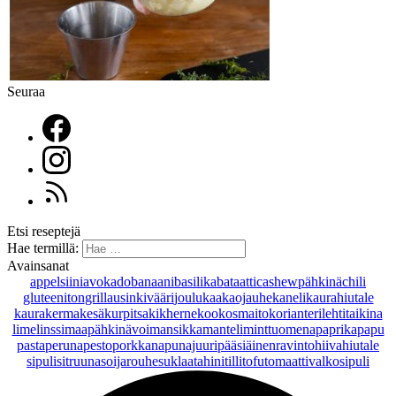
Seuraa
Etsi reseptejä
Hae termillä:
Avainsanat
appelsiini
avokado
banaani
basilika
bataatti
cashewpähkinä
chili
gluteeniton
grillaus
inkivääri
joulu
kaakaojauhe
kaneli
kaurahiutale
kaurakerma
kesäkurpitsa
kikherne
kookosmaito
korianteri
lehtitaikina
lime
linssi
maapähkinävoi
mansikka
manteli
minttu
omena
paprika
papu
pasta
peruna
pesto
porkkana
punajuuri
pääsiäinen
ravintohiivahiutale
sipuli
sitruuna
soijarouhe
suklaa
tahini
tilli
tofu
tomaatti
valkosipuli