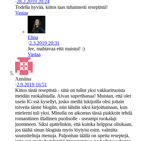
·
28.2.2019 20:24
Todella hyvää, kiitos taas tuhannesti reseptistä!
Vastaa
Elina
·
2.3.2019 20:31
Jee, mahtavaa että maistui! :)
Vastaa
Anniina
·
2.9.2019 16:51
Kiitos tästä reseptistä - siitä on tullut yksi vakkariruoista
meidän ruokalistalla. Aivan superihanaa! Muistan, että olet
usein IG:ssä kysellyt, josko meillä lukijoilla olisi joitain
toiveita tänne blogiin, niin lähdin siksi kirjoittamaan, kun
mieleeni tuli yksi. Minulla on aikomus tässä piakkoin tehdä
romanttinen illallinen puolisolle - useampi ruokalaji
juomineen. Siksi ajattelinkin, että kuinka helppoa olisikaan,
jos täältä sinun blogista myös löytyisi esim. valmiita
suunniteltuja menuja. Paljonhan täällä on upeita reseptejä,