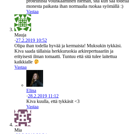
proteiinista vouhkaaminen hieman, sitä kun saa todella
monesta paikasta ihan normaalia ruokaa syömällä :)
Vastaa
Mauja
·
27.2.2019 10:52
Olipa ihan todella hyvää ja kermaista! Muksukin tykkäsi.
Kiva saada tällaisia herkkuruokia arkirepertuaariin ja
erityisesti ilman tomaatti. Tuntuu että sitä tulee laitettua
kaikkialle
Vastaa
Elina
·
28.2.2019 11:12
Kiva kuulla, että tykkäsit <3
Vastaa
Mia