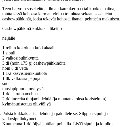
Teen harvoin sosekeittoja ilman kaurakermaa tai kookosmaitoa,
mutta tässä keitossa kerman virkaa toimittaa sekaan soseutetut
cashewpähkinät, jotka tekevät keitosta ihanan pehmeän makuisen.
Cashewpähkinä-kukkakaalikeitto
neljälle
1 reilun kokoinen kukkakaali
1 sipuli
2 valkosipulinkynttä
3 dl (noin 175 g) cashewpähkinöitä
noin 8 dl vettä
1 1/2 kasvisliemikuutiota
1 tlk valkoisia papuja
suolaa
mustapippuria myllystä
1 rkl sitruunamehua
2 rkl tuoreita timjaminlehtiä (ja muutama oksa koristeluun)
kylmäpuristettua oliiviöljyä
Poista kukkakaalista lehdet ja paloittele se. Silppua sipuli ja
valkosipulinkynnet.
Kuumenna 1 rkl öljyä kattilan pohjalla. Lisää sipulit ja kuullota