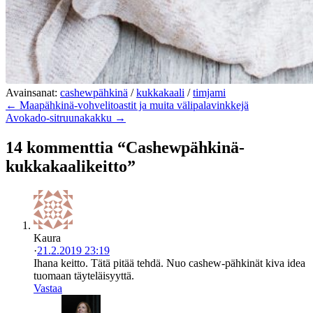
Avainsanat:
cashewpähkinä
/
kukkakaali
/
timjami
← Maapähkinä-vohvelitoastit ja muita välipalavinkkejä
Avokado-sitruunakakku →
14 kommenttia “Cashewpähkinä-
kukkakaalikeitto”
Kaura
·
21.2.2019 23:19
Ihana keitto. Tätä pitää tehdä. Nuo cashew-pähkinät kiva idea
tuomaan täyteläisyyttä.
Vastaa