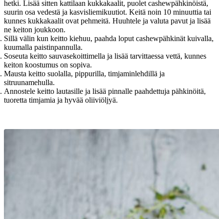
hetki. Lisää sitten kattilaan kukkakaalit, puolet cashewpähkinöistä,
suurin osa vedestä ja kasvisliemikuutiot. Keitä noin 10 minuuttia tai
kunnes kukkakaalit ovat pehmeitä. Huuhtele ja valuta pavut ja lisää
ne keiton joukkoon.
Sillä välin kun keitto kiehuu, paahda loput cashewpähkinät kuivalla,
kuumalla paistinpannulla.
Soseuta keitto sauvasekoittimella ja lisää tarvittaessa vettä, kunnes
keiton koostumus on sopiva.
Mausta keitto suolalla, pippurilla, timjaminlehdillä ja
sitruunamehulla.
Annostele keitto lautasille ja lisää pinnalle paahdettuja pähkinöitä,
tuoretta timjamia ja hyvää oliiviöljyä.