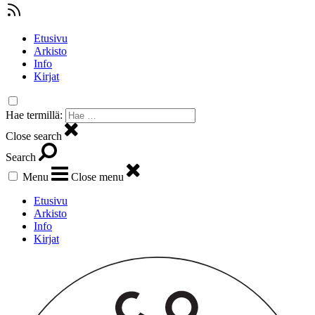
Etusivu
Arkisto
Info
Kirjat
Hae termillä:
Close search
Search
Menu
Close menu
Etusivu
Arkisto
Info
Kirjat