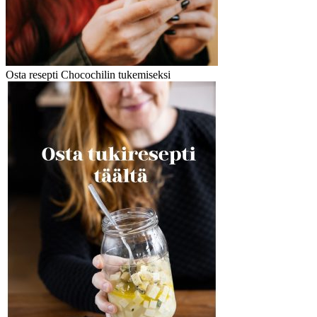
Osta resepti Chocochilin tukemiseksi