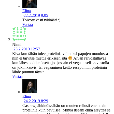
Elina
·
22.2.2019 9:05
Toivottavasti tykkäät! :)
Vastaa
Ninni
·
23.2.2019 12:57
Kiva kun tähän tulee proteiinia valmiiksi papujen muodossa
niin ei tarvitse miettiä erikseen sitä
Aivan raivostuttavaa
kun lähes poikkeuksetta jos jossain ei vegaanisella-sivustolla
on jokin kasvis- tai vegaaninen keitto-resepti niin proteiinin
lähde puuttuu täysin.
Vastaa
Elina
·
24.2.2019 8:29
Cashewpähkinöissähän on muuten reilusti enemmän
proteiinia kuin pavuissa! Minua itseäni ehkä ärsyttää se