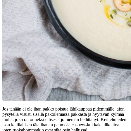
Jos tänään ei ole ihan pakko poistua lähikauppaa pidemmälle, aion
pysytellä visusti sisällä pakoilemassa pakkasta ja hyytävän kylmää
tuulta, joka on onneksi eilisestä jo hieman hellittänyt. Keittelin eilen
ison kattilallisen tätä ihanan pehmeää cashew-kukkakaalikeittoa,
joten ruokahommatkin ovat siltä osin hallussa!