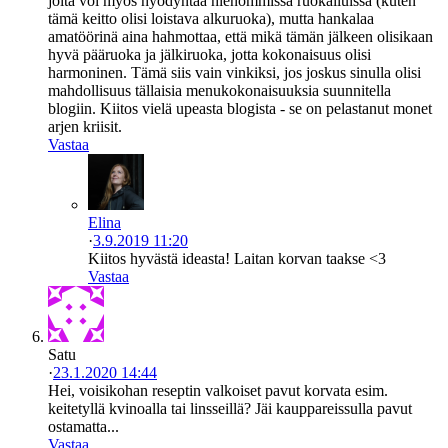
joita voi myös hyödyntää hienommissa ruokailuissa (kuten
tämä keitto olisi loistava alkuruoka), mutta hankalaa
amatöörinä aina hahmottaa, että mikä tämän jälkeen olisikaan
hyvä pääruoka ja jälkiruoka, jotta kokonaisuus olisi
harmoninen. Tämä siis vain vinkiksi, jos joskus sinulla olisi
mahdollisuus tällaisia menukokonaisuuksia suunnitella
blogiin. Kiitos vielä upeasta blogista - se on pelastanut monet
arjen kriisit.
Vastaa
Elina
·
3.9.2019 11:20
Kiitos hyvästä ideasta! Laitan korvan taakse <3
Vastaa
Satu
·
23.1.2020 14:44
Hei, voisikohan reseptin valkoiset pavut korvata esim.
keitetyllä kvinoalla tai linsseillä? Jäi kauppareissulla pavut
ostamatta...
Vastaa