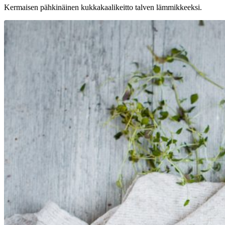
Kermaisen pähkinäinen kukkakaalikeitto talven lämmikkeeksi.