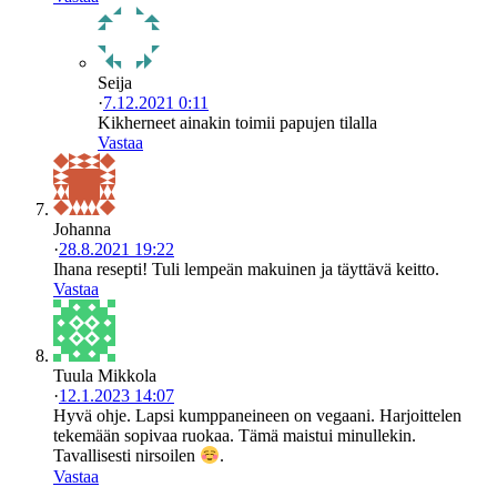
Seija
·
7.12.2021 0:11
Kikherneet ainakin toimii papujen tilalla
Vastaa
Johanna
·
28.8.2021 19:22
Ihana resepti! Tuli lempeän makuinen ja täyttävä keitto.
Vastaa
Tuula Mikkola
·
12.1.2023 14:07
Hyvä ohje. Lapsi kumppaneineen on vegaani. Harjoittelen
tekemään sopivaa ruokaa. Tämä maistui minullekin.
Tavallisesti nirsoilen
.
Vastaa