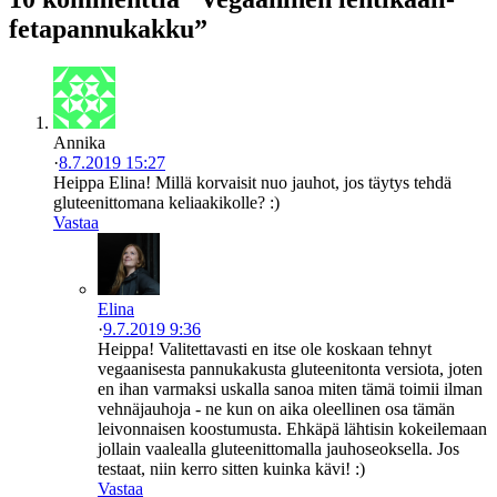
fetapannukakku”
Annika
·
8.7.2019 15:27
Heippa Elina! Millä korvaisit nuo jauhot, jos täytys tehdä
gluteenittomana keliaakikolle? :)
Vastaa
Elina
·
9.7.2019 9:36
Heippa! Valitettavasti en itse ole koskaan tehnyt
vegaanisesta pannukakusta gluteenitonta versiota, joten
en ihan varmaksi uskalla sanoa miten tämä toimii ilman
vehnäjauhoja - ne kun on aika oleellinen osa tämän
leivonnaisen koostumusta. Ehkäpä lähtisin kokeilemaan
jollain vaalealla gluteenittomalla jauhoseoksella. Jos
testaat, niin kerro sitten kuinka kävi! :)
Vastaa