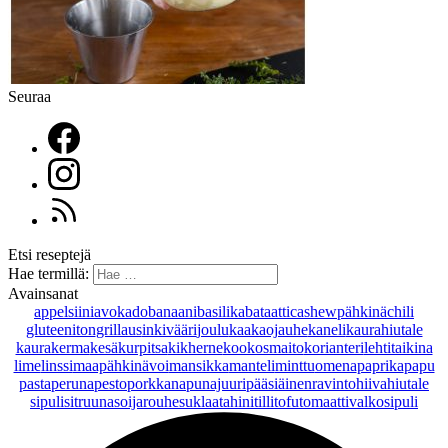
Seuraa
Etsi reseptejä
Hae termillä:
Avainsanat
appelsiini
avokado
banaani
basilika
bataatti
cashewpähkinä
chili
gluteeniton
grillaus
inkivääri
joulu
kaakaojauhe
kaneli
kaurahiutale
kaurakerma
kesäkurpitsa
kikherne
kookosmaito
korianteri
lehtitaikina
lime
linssi
maapähkinävoi
mansikka
manteli
minttu
omena
paprika
papu
pasta
peruna
pesto
porkkana
punajuuri
pääsiäinen
ravintohiivahiutale
sipuli
sitruuna
soijarouhe
suklaa
tahini
tilli
tofu
tomaatti
valkosipuli