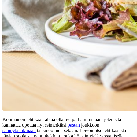
Kotimainen lehtikaali alkaa olla nyt parhaimmillaan, joten sitä
kannattaa upottaa nyt esimerkiksi
pastan
joukkoon,
sämpylätaikinaan
tai smoothien sekaan. Leivoin itse lehtikaalista
tänään suolaista pannukakkua, jonka höystin vielä vegaanisella