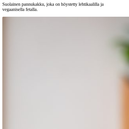
Suolainen pannukakku, joka on höystetty lehtikaalilla ja
vegaanisella fetalla.