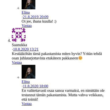
Elina
·
21.8.2019 20:09
Oi jee, ihana kuulla! :)
Vastaa
Saanukka
·
10.8.2020 13:21
Kestääköhän tämä pakastamista miten hyvin? Yritän tehdä
osan juhlatarjottavista etukäteen pakkaseen
Vastaa
Elina
·
11.8.2020 18:00
En valitettavasti osaa sanoa varmaksi, en nimittäin ole
testannut tämän pakastamista. Mutta vahva veikkaus,
että toimii!
Vastaa