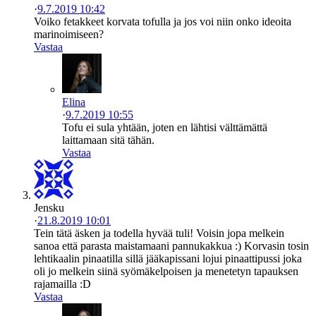
·
9.7.2019 10:42
Voiko fetakkeet korvata tofulla ja jos voi niin onko ideoita
marinoimiseen?
Vastaa
Elina
·
9.7.2019 10:55
Tofu ei sula yhtään, joten en lähtisi välttämättä
laittamaan sitä tähän.
Vastaa
Jensku
·
21.8.2019 10:01
Tein tätä äsken ja todella hyvää tuli! Voisin jopa melkein
sanoa että parasta maistamaani pannukakkua :) Korvasin tosin
lehtikaalin pinaatilla sillä jääkapissani lojui pinaattipussi joka
oli jo melkein siinä syömäkelpoisen ja menetetyn tapauksen
rajamailla :D
Vastaa