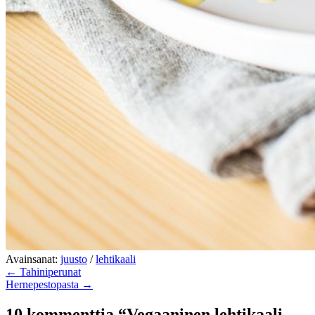
Avainsanat:
juusto
/
lehtikaali
← Tahiniperunat
Hernepestopasta →
10 kommenttia “Vegaaninen lehtikaali-