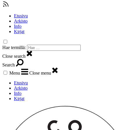
Etusivu
Arkisto
Info
Kirjat
Hae termillä:
Close search
Search
Menu
Close menu
Etusivu
Arkisto
Info
Kirjat