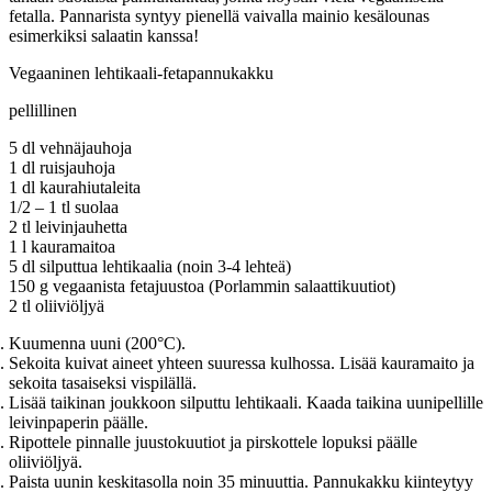
fetalla. Pannarista syntyy pienellä vaivalla mainio kesälounas
esimerkiksi salaatin kanssa!
Vegaaninen lehtikaali-fetapannukakku
pellillinen
5 dl vehnäjauhoja
1 dl ruisjauhoja
1 dl kaurahiutaleita
1/2 – 1 tl suolaa
2 tl leivinjauhetta
1 l kauramaitoa
5 dl silputtua lehtikaalia (noin 3-4 lehteä)
150 g vegaanista fetajuustoa (Porlammin salaattikuutiot)
2 tl oliiviöljyä
Kuumenna uuni (200°C).
Sekoita kuivat aineet yhteen suuressa kulhossa. Lisää kauramaito ja
sekoita tasaiseksi vispilällä.
Lisää taikinan joukkoon silputtu lehtikaali. Kaada taikina uunipellille
leivinpaperin päälle.
Ripottele pinnalle juustokuutiot ja pirskottele lopuksi päälle
oliiviöljyä.
Paista uunin keskitasolla noin 35 minuuttia. Pannukakku kiinteytyy