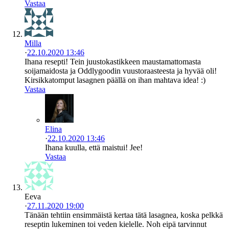
Vastaa
Milla
·
22.10.2020 13:46
Ihana resepti! Tein juustokastikkeen maustamattomasta
soijamaidosta ja Oddlygoodin vuustoraasteesta ja hyvää oli!
Kirsikkatomput lasagnen päällä on ihan mahtava idea! :)
Vastaa
Elina
·
22.10.2020 13:46
Ihana kuulla, että maistui! Jee!
Vastaa
Eeva
·
27.11.2020 19:00
Tänään tehtiin ensimmäistä kertaa tätä lasagnea, koska pelkkä
reseptin lukeminen toi veden kielelle. Noh eipä tarvinnut