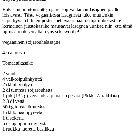
Rakastan uunitomaatteja ja ne sopivat tämän lasagnen päälle
loistavasti. Tästä vegaanisesta lasagnesta tulee muutenkin
superhyvä: chilinen pesto, mehevä tomaatti-soijarouhekastike ja
kermainen juustokastike maustavat lasagnen uunissa niin, että tämä
uppoaa mukisematta myös sekasyöjille!
vegaaninen soijarouhelasagne
4-6 annosta
Tomaattikastike
2 sipulia
4 valkosipulinkynttä
2 rkl oliiviöljyä
2 dl tummaa soijarouhetta
1 prk (135 g) vegaanista punaista pestoa (Pirkka Arrabbiata)
2-3 dl vettä
500 g tomaattimurskaa
1 rkl tomaattipyreetä
1 tl sokeria
mustapippuria myllystä
1 ruukku tuoretta basilikaa