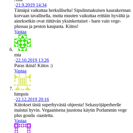
·
21.9.2019 14:34
Tämäpä vaikuttaa herkulliselta! Sipulinmakuisen kaurakerman
korvaan tavallisella, mutta muuten vaikuttaa erittäin hyvältä ja
aineksetkin ovat riittävän yksinkertaiset - haen vain vege-
plussaa ja peston kaupasta. Kiitos!
Vastaa
mia
·
22.10.2019 13:26
Paras ikinä! Kiitos :)
Vastaa
himpsis
·
22.12.2019 20:16
Kiitokset tästä superhyvästä ohjeesta! Sekasyöjäperheelle
maistui hyvin. Vegaanisena juustona käytin Porlammin vege
plus gouda -raastetta.
Vastaa