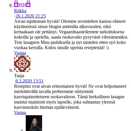
Riikka
·
26.1.2020 21:25
Aivan tajuttoman hyvää! Olemme avomiehen kanssa eläneet
käytännössä sinun blogisi antimilla alkuvuoden, eikä
kertaakaan ole pettänyt. Vegaanihaasteilemme tarkoituksena
kokeilla ja opetella, saada ruokavalio pysyvästi vihreämmäksi.
Tein lasagnen Muu-jauhiksella ja nyt taistelen etten syö koko
vuokaa kerralla. Kiitos sinulle upeista resepteistä! :)
Vastaa
Tanja
·
8.3.2020 13:51
Reseptisi ovat aivan erinomaisen hyviä! Ne ovat helpottaneet
merkittävällä tavalla perheemme siirtymistä
kasvispainotteiseen ruokavalioon. Tämä herkullinen lasagne
maistui mainiosti myös lapselle, joka suhtautuu yleensä
kasvisruokiin hieman epäileväisesti.
Vastaa