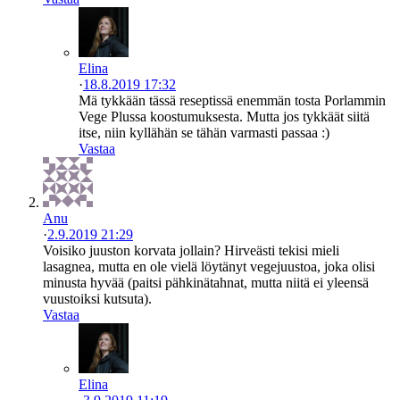
Elina
·
18.8.2019 17:32
Mä tykkään tässä reseptissä enemmän tosta Porlammin
Vege Plussa koostumuksesta. Mutta jos tykkäät siitä
itse, niin kyllähän se tähän varmasti passaa :)
Vastaa
Anu
·
2.9.2019 21:29
Voisiko juuston korvata jollain? Hirveästi tekisi mieli
lasagnea, mutta en ole vielä löytänyt vegejuustoa, joka olisi
minusta hyvää (paitsi pähkinätahnat, mutta niitä ei yleensä
vuustoiksi kutsuta).
Vastaa
Elina