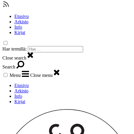
Etusivu
Arkisto
Info
Kirjat
Hae termillä:
Close search
Search
Menu
Close menu
Etusivu
Arkisto
Info
Kirjat