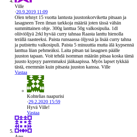
Ville
·
20.9.2019 11:09
Olen tehnyt 15 vuotta lantusta juustonkorviketta pitsaan ja
lasagneen Teen ilman tarkkoja määriä joten tässä vähän
summittainen ohje. 300g lanttua 50g valkosipulia. 1dl
oliiviöljyä 2rkl hyvää curry tahnaa Raasta lanttu hienolla
terällä raasteeksi. Paista runsaassa öljyssä ja lisää curry tahna
ja putistettu valkosipuli. Paista 5 minuuttia mutta älä kypsennä
lanttua liian pehmeäksi. Laita pitsan tai lasagnen päälle
juuston tapaan. Voit tehdä isomman määrän pitsaa koska tämä
juusto kypsyy paremmaksi jääkaapissa. Myös lapset tykkää
tästä, enemmän kuin pitsasta juuston kanssa. Ville
Vastaa
Kohtelias naapurisi
·
29.2.2020 15:59
Hyvä Ville!
Vastaa
Anu