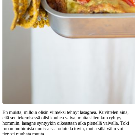
En muista, milloin olisin viimeksi tehnyt lasagnea. Kuvittelen aina,
että sen tekemisessä olisi kauhea vaiva, mutta sitten kun ryhtyy
hommiin, lasagne syntyykin oikeastaan aika pienellä vaivalla. Toki
ruoan muhimista uunissa saa odotella tovin, mutta sillä välin voi
tietysti puuhata muuta.