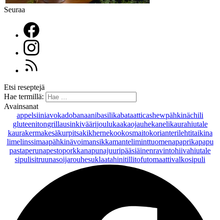
Seuraa
Etsi reseptejä
Hae termillä:
Avainsanat
appelsiini
avokado
banaani
basilika
bataatti
cashewpähkinä
chili
gluteeniton
grillaus
inkivääri
joulu
kaakaojauhe
kaneli
kaurahiutale
kaurakerma
kesäkurpitsa
kikherne
kookosmaito
korianteri
lehtitaikina
lime
linssi
maapähkinävoi
mansikka
manteli
minttu
omena
paprika
papu
pasta
peruna
pesto
porkkana
punajuuri
pääsiäinen
ravintohiivahiutale
sipuli
sitruuna
soijarouhe
suklaa
tahini
tilli
tofu
tomaatti
valkosipuli