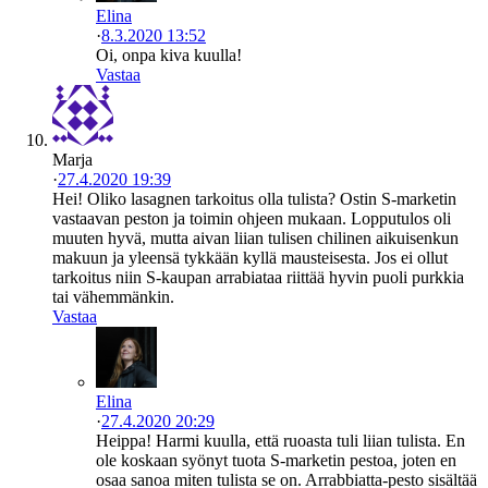
Elina
·
8.3.2020 13:52
Oi, onpa kiva kuulla!
Vastaa
Marja
·
27.4.2020 19:39
Hei! Oliko lasagnen tarkoitus olla tulista? Ostin S-marketin
vastaavan peston ja toimin ohjeen mukaan. Lopputulos oli
muuten hyvä, mutta aivan liian tulisen chilinen aikuisenkun
makuun ja yleensä tykkään kyllä mausteisesta. Jos ei ollut
tarkoitus niin S-kaupan arrabiataa riittää hyvin puoli purkkia
tai vähemmänkin.
Vastaa
Elina
·
27.4.2020 20:29
Heippa! Harmi kuulla, että ruoasta tuli liian tulista. En
ole koskaan syönyt tuota S-marketin pestoa, joten en
osaa sanoa miten tulista se on. Arrabbiatta-pesto sisältää