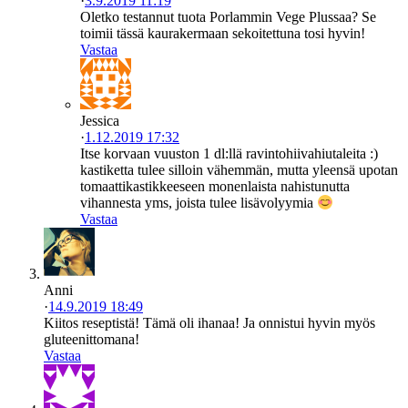
·
3.9.2019 11:19
Oletko testannut tuota Porlammin Vege Plussaa? Se
toimii tässä kaurakermaan sekoitettuna tosi hyvin!
Vastaa
Jessica
·
1.12.2019 17:32
Itse korvaan vuuston 1 dl:llä ravintohiivahiutaleita :)
kastiketta tulee silloin vähemmän, mutta yleensä upotan
tomaattikastikkeeseen monenlaista nahistunutta
vihannesta yms, joista tulee lisävolyymia
Vastaa
Anni
·
14.9.2019 18:49
Kiitos reseptistä! Tämä oli ihanaa! Ja onnistui hyvin myös
gluteenittomana!
Vastaa