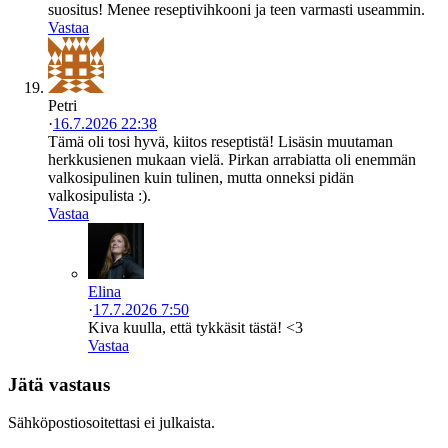
suositus! Menee reseptivihkooni ja teen varmasti useammin.
Vastaa
Petri
·
16.7.2026 22:38
Tämä oli tosi hyvä, kiitos reseptistä! Lisäsin muutaman
herkkusienen mukaan vielä. Pirkan arrabiatta oli enemmän
valkosipulinen kuin tulinen, mutta onneksi pidän
valkosipulista :).
Vastaa
Elina
·
17.7.2026 7:50
Kiva kuulla, että tykkäsit tästä! <3
Vastaa
Jätä vastaus
Sähköpostiosoitettasi ei julkaista.