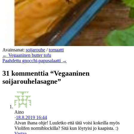
Avainsanat:
soijarouhe
/
tomaatti
← Vegaaninen butter tofu
Paahdettu gnocchi-papusalaatti →
31 kommenttia “Vegaaninen
soijarouhelasagne”
Aino
·
18.8.2019 16:44
Aivan ihana ohje! Luuletko että tätä voisi kokeilla myös
Violifen normiblockilla? Sitä kun löytyisi jo kaapista. :)
Vastaa