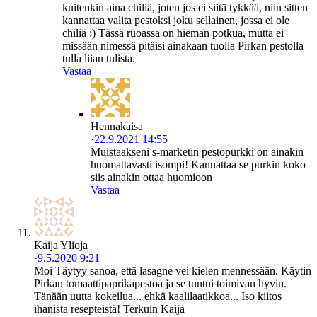
kuitenkin aina chiliä, joten jos ei siitä tykkää, niin sitten
kannattaa valita pestoksi joku sellainen, jossa ei ole
chiliä :) Tässä ruoassa on hieman potkua, mutta ei
missään nimessä pitäisi ainakaan tuolla Pirkan pestolla
tulla liian tulista.
Vastaa
Hennakaisa
·
22.9.2021 14:55
Muistaakseni s-marketin pestopurkki on ainakin
huomattavasti isompi! Kannattaa se purkin koko
siis ainakin ottaa huomioon
Vastaa
Kaija Ylioja
·
9.5.2020 9:21
Moi Täytyy sanoa, että lasagne vei kielen mennessään. Käytin
Pirkan tomaattipaprikapestoa ja se tuntui toimivan hyvin.
Tänään uutta kokeilua... ehkä kaalilaatikkoa... Iso kiitos
ihanista resepteistä! Terkuin Kaija