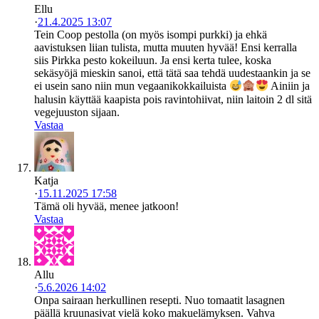
Ellu
·
21.4.2025 13:07
Tein Coop pestolla (on myös isompi purkki) ja ehkä
aavistuksen liian tulista, mutta muuten hyvää! Ensi kerralla
siis Pirkka pesto kokeiluun. Ja ensi kerta tulee, koska
sekäsyöjä mieskin sanoi, että tätä saa tehdä uudestaankin ja se
ei usein sano niin mun vegaanikokkailuista
Ainiin ja
halusin käyttää kaapista pois ravintohiivat, niin laitoin 2 dl sitä
vegejuuston sijaan.
Vastaa
Katja
·
15.11.2025 17:58
Tämä oli hyvää, menee jatkoon!
Vastaa
Allu
·
5.6.2026 14:02
Onpa sairaan herkullinen resepti. Nuo tomaatit lasagnen
päällä kruunasivat vielä koko makuelämyksen. Vahva