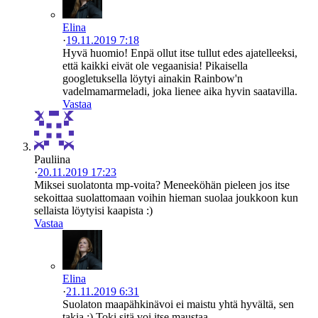
Elina
·
19.11.2019 7:18
Hyvä huomio! Enpä ollut itse tullut edes ajatelleeksi,
että kaikki eivät ole vegaanisia! Pikaisella
googletuksella löytyi ainakin Rainbow'n
vadelmamarmeladi, joka lienee aika hyvin saatavilla.
Vastaa
Pauliina
·
20.11.2019 17:23
Miksei suolatonta mp-voita? Meneeköhän pieleen jos itse
sekoittaa suolattomaan voihin hieman suolaa joukkoon kun
sellaista löytyisi kaapista :)
Vastaa
Elina
·
21.11.2019 6:31
Suolaton maapähkinävoi ei maistu yhtä hyvältä, sen
takia :) Toki sitä voi itse maustaa.