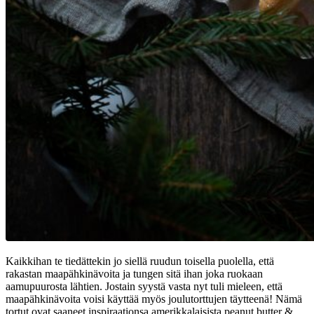
Kaikkihan te tiedättekin jo siellä ruudun toisella puolella, että
rakastan maapähkinävoita ja tungen sitä ihan joka ruokaan
aamupuurosta lähtien. Jostain syystä vasta nyt tuli mieleen, että
maapähkinävoita voisi käyttää myös joulutorttujen täytteenä! Nämä
tortut ovat saaneet inspiraationsa amerikkalaisista peanut butter &