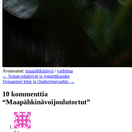
Avainsanat:
maapähkinävoi
/
vadelma
← Seitan-pitaleivät ja jogurttikastike
Vegaaniset letut ja chaikermavaahto →
10 kommenttia
“Maapähkinävoijoulutortut”