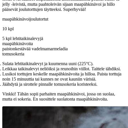
jelly -leivistä, mutta paahtoleivän sijaan maapähkinävoi ja hillo
pääsevät joulutorttujen täytteeksi. Superhyvää!
maapähkinävoijoulutortut
10 kpl
5 kpl lehtitaikinalevyjä
maapähkinävoita
paistonkestävää vadelmamarmeladia
tomusokeria
Sulata lehtitaikinalevyt ja kuumenna uuni (225°C).
Leikkaa taikinalevyt neliöiksi ja reunoihin viillot. Taittele tähdiksi.
Lusikoi torttujen keskelle maapähkinävoita ja hilloa. Paista torttuja
noin 15 minuuttia tai kunnes ne ovat kauniin värisiä.
Jäähdytä ja sirottele pinnalle tomusokeria koristeeksi.
Vinkki! Tähän sopii parhaiten maapähkinävoi, jossa on suolaa,
mutta ei sokeria. En suosittele suolatonta maapähkinävoita.