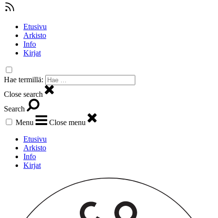
Etusivu
Arkisto
Info
Kirjat
Hae termillä:
Close search
Search
Menu
Close menu
Etusivu
Arkisto
Info
Kirjat