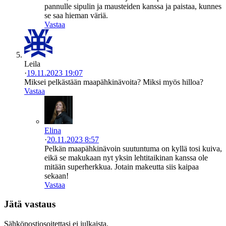
pannulle sipulin ja mausteiden kanssa ja paistaa, kunnes
se saa hieman väriä.
Vastaa
Leila
·
19.11.2023 19:07
Miksei pelkästään maapähkinävoita? Miksi myös hilloa?
Vastaa
Elina
·
20.11.2023 8:57
Pelkän maapähkinävoin suutuntuma on kyllä tosi kuiva,
eikä se makukaan nyt yksin lehtitaikinan kanssa ole
mitään superherkkua. Jotain makeutta siis kaipaa
sekaan!
Vastaa
Jätä vastaus
Sähköpostiosoitettasi ei julkaista.