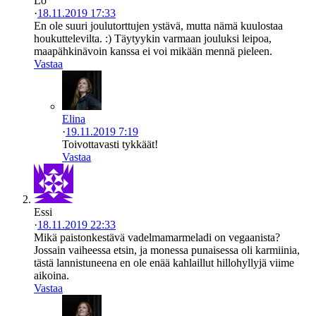
Lo
·
18.11.2019 17:33
En ole suuri joulutorttujen ystävä, mutta nämä kuulostaa
houkuttelevilta. :) Täytyykin varmaan jouluksi leipoa,
maapähkinävoin kanssa ei voi mikään mennä pieleen.
Vastaa
Elina
·
19.11.2019 7:19
Toivottavasti tykkäät!
Vastaa
Essi
·
18.11.2019 22:33
Mikä paistonkestävä vadelmamarmeladi on vegaanista?
Jossain vaiheessa etsin, ja monessa punaisessa oli karmiinia,
tästä lannistuneena en ole enää kahlaillut hillohyllyjä viime
aikoina.
Vastaa