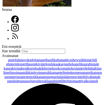
Seuraa
Etsi reseptejä
Hae termillä:
Avainsanat
appelsiini
avokado
banaani
basilika
bataatti
cashewpähkinä
chili
gluteeniton
grillaus
inkivääri
joulu
kaakaojauhe
kaneli
kaurahiutale
kaurakerma
kesäkurpitsa
kikherne
kookosmaito
korianteri
lehtitaikina
lime
linssi
maapähkinävoi
mansikka
manteli
minttu
omena
paprika
papu
pasta
peruna
pesto
porkkana
punajuuri
pääsiäinen
ravintohiivahiutale
sipuli
sitruuna
soijarouhe
suklaa
tahini
tilli
tofu
tomaatti
valkosipuli