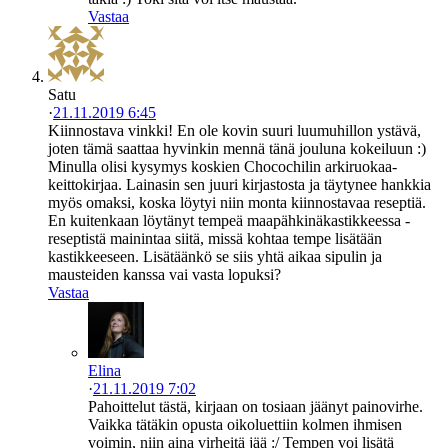
Vastaa
Satu
·
21.11.2019 6:45
Kiinnostava vinkki! En ole kovin suuri luumuhillon ystävä,
joten tämä saattaa hyvinkin mennä tänä jouluna kokeiluun :)
Minulla olisi kysymys koskien Chocochilin arkiruokaa-
keittokirjaa. Lainasin sen juuri kirjastosta ja täytynee hankkia
myös omaksi, koska löytyi niin monta kiinnostavaa reseptiä.
En kuitenkaan löytänyt tempeä maapähkinäkastikkeessa -
reseptistä mainintaa siitä, missä kohtaa tempe lisätään
kastikkeeseen. Lisätäänkö se siis yhtä aikaa sipulin ja
mausteiden kanssa vai vasta lopuksi?
Vastaa
Elina
·
21.11.2019 7:02
Pahoittelut tästä, kirjaan on tosiaan jäänyt painovirhe.
Vaikka tätäkin opusta oikoluettiin kolmen ihmisen
voimin, niin aina virheitä jää :/ Tempen voi lisätä