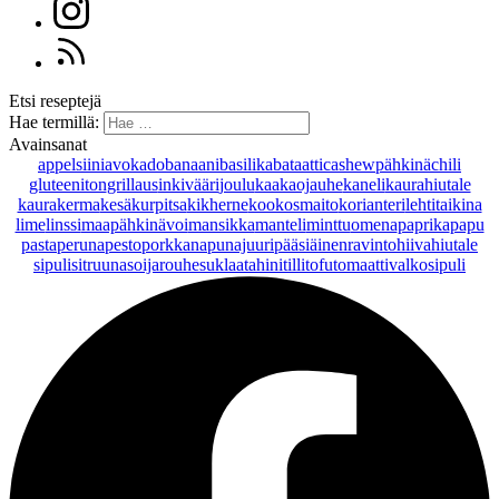
Etsi reseptejä
Hae termillä:
Avainsanat
appelsiini
avokado
banaani
basilika
bataatti
cashewpähkinä
chili
gluteeniton
grillaus
inkivääri
joulu
kaakaojauhe
kaneli
kaurahiutale
kaurakerma
kesäkurpitsa
kikherne
kookosmaito
korianteri
lehtitaikina
lime
linssi
maapähkinävoi
mansikka
manteli
minttu
omena
paprika
papu
pasta
peruna
pesto
porkkana
punajuuri
pääsiäinen
ravintohiivahiutale
sipuli
sitruuna
soijarouhe
suklaa
tahini
tilli
tofu
tomaatti
valkosipuli