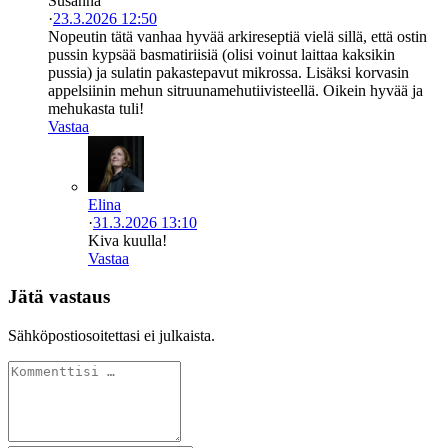
Susanna
·
23.3.2026 12:50
Nopeutin tätä vanhaa hyvää arkireseptiä vielä sillä, että ostin
pussin kypsää basmatiriisiä (olisi voinut laittaa kaksikin
pussia) ja sulatin pakastepavut mikrossa. Lisäksi korvasin
appelsiinin mehun sitruunamehutiivisteellä. Oikein hyvää ja
mehukasta tuli!
Vastaa
Elina
·
31.3.2026 13:10
Kiva kuulla!
Vastaa
Jätä vastaus
Sähköpostiosoitettasi ei julkaista.