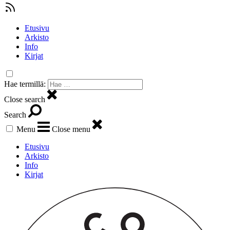
Etusivu
Arkisto
Info
Kirjat
Hae termillä:
Close search
Search
Menu
Close menu
Etusivu
Arkisto
Info
Kirjat