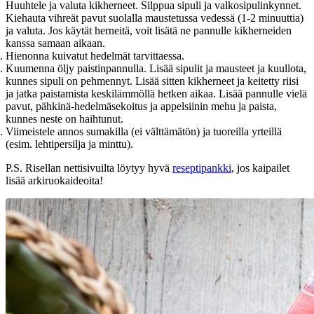
Huuhtele ja valuta kikherneet. Silppua sipuli ja valkosipulinkynnet.
Kiehauta vihreät pavut suolalla maustetussa vedessä (1-2 minuuttia)
ja valuta. Jos käytät herneitä, voit lisätä ne pannulle kikherneiden
kanssa samaan aikaan.
Hienonna kuivatut hedelmät tarvittaessa.
Kuumenna öljy paistinpannulla. Lisää sipulit ja mausteet ja kuullota,
kunnes sipuli on pehmennyt. Lisää sitten kikherneet ja keitetty riisi
ja jatka paistamista keskilämmöllä hetken aikaa. Lisää pannulle vielä
pavut, pähkinä-hedelmäsekoitus ja appelsiinin mehu ja paista,
kunnes neste on haihtunut.
Viimeistele annos sumakilla (ei välttämätön) ja tuoreilla yrteillä
(esim. lehtipersilja ja minttu).
P.S. Risellan nettisivuilta löytyy hyvä
reseptipankki
, jos kaipailet
lisää arkiruokaideoita!