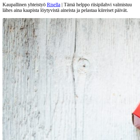
Kaupallinen yhteistyö
Risella
| Tämä helppo riisipilahvi valmistuu
lähes aina kaapista löytyvistä aineista ja pelastaa kiireiset päivät.