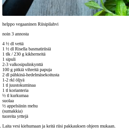
helppo vegaaninen Riisipilahvi
noin 3 annosta
4 ½ dl vettä
1 ½ dl Risella basmatiriisiä
1 tlk / 230 g kikherneitä
1 sipuli
2-3 valkosipulinkynttä
100 g pitkiä vihreitä papuja
2 dl pähkinä-hedelmäsekoitusta
1-2 rkl öljyä
1 tl juustokuminaa
1 tl korianteria
½ tl kurkumaa
suolaa
½ appelsiinin mehu
(sumakkia)
tuoreita yrttejä
Laita vesi kiehumaan ja keitä riisi pakkauksen ohjeen mukaan.