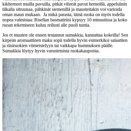
kikherneet muilla pavuilla, pitkät vihreät pavut herneillä, appelsiinin
tilkalla sitruunaa, pähkinät siemenillä ja mausteitakin voi varioida
oman maun mukaan. Ja mikä parasta, tämä ruoka on myös todella
nopea valmistaa: Risellan basmatiriisi kypsyy 10 minuutissa ja koko
ruoan tekemiseen kuluu reilusti alle puoli tuntia.
Jos et muuten ole ennen testannut sumakkia, kannattaa kokeilla! Sen
kirpeän aromaattinen maku sopii todella hyvin esimerkiksi salaattien
ja riisiruokien viimeistelyyn tai vaikkapa hummuksen päälle.
Sumakkia löytyy hyvin varustetuista ruokakaupoista.