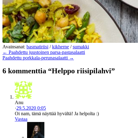
Avainsanat:
basmatiriisi
/
kikherne
/
sumakki
← Paahdettu juustoinen parsa-pastasalaatti
Paahdettu porkkala-perunasalaatti →
6 kommenttia “Helppo riisipilahvi”
Anu
·
29.5.2020 0:05
Oi nam, tämä näyttää hyvältä! Ja helpolta :)
Vastaa