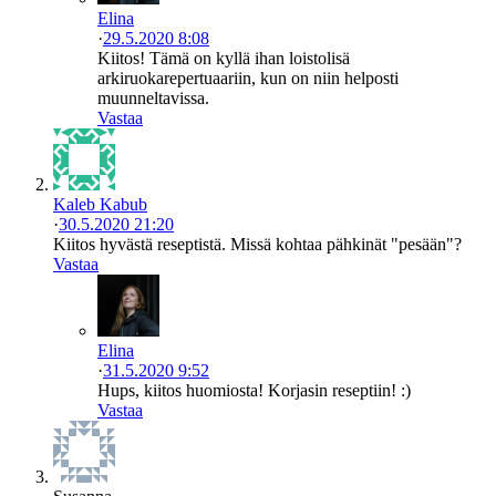
Elina
·
29.5.2020 8:08
Kiitos! Tämä on kyllä ihan loistolisä
arkiruokarepertuaariin, kun on niin helposti
muunneltavissa.
Vastaa
Kaleb Kabub
·
30.5.2020 21:20
Kiitos hyvästä reseptistä. Missä kohtaa pähkinät "pesään"?
Vastaa
Elina
·
31.5.2020 9:52
Hups, kiitos huomiosta! Korjasin reseptiin! :)
Vastaa