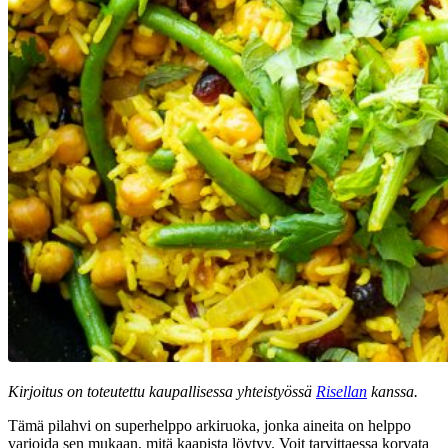
Kirjoitus on toteutettu kaupallisessa yhteistyössä
Risellan
kanssa.
Tämä pilahvi on superhelppo arkiruoka, jonka aineita on helppo
varioida sen mukaan, mitä kaapista löytyy. Voit tarvittaessa korvata