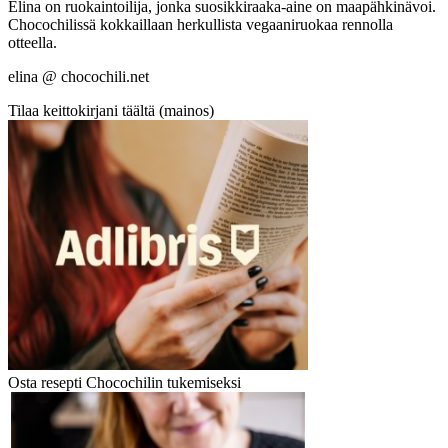
Elina on ruokaintoilija, jonka suosikkiraaka-aine on maapähkinävoi.
Chocochilissä kokkaillaan herkullista vegaaniruokaa rennolla
otteella.
elina @ chocochili.net
Tilaa keittokirjani täältä (mainos)
Osta resepti Chocochilin tukemiseksi