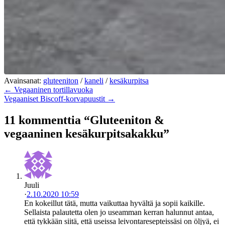
Avainsanat:
gluteeniton
/
kaneli
/
kesäkurpitsa
← Vegaaninen tortillavuoka
Vegaaniset Biscoff-korvapuustit →
11 kommenttia “Gluteeniton &
vegaaninen kesäkurpitsakakku”
Juuli
·
2.10.2020 10:59
En kokeillut tätä, mutta vaikuttaa hyvältä ja sopii kaikille.
Sellaista palautetta olen jo useamman kerran halunnut antaa,
että tykkään siitä, että useissa leivontaresepteissäsi on öljyä, ei