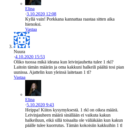
Elina
·
3.10.2020 12:08
Kyllä vain! Porkkana kannattaa raastaa sitten aika
hienoksi.
Vastaa
Nuura
·
4.10.2020 15:53
Oliko tuossa mikä ideana kun leivinjauhetta tulee 1 rkl?
Laitoin tämän määrän ja oma kakkuni halkeili päältä tosi pian
uunissa. Ajattelin kun yleinsä laitetaan 1 tl?
Vastaa
Elina
·
5.10.2020 9:43
Heippa! Kiitos kysymyksestä. 1 rkl on oikea määrä.
Leivinjauheen määrä sinällään ei vaikuta kakun
halkeiluun, eikä sillä toisaalta ole väliäkään kun kakun
päälle tulee kuorrutus. Tämän kokoisiin kakkuihin 1 tl