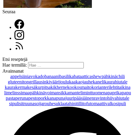
Seuraa
Etsi reseptejä
Hae termillä:
Avainsanat
appelsiini
avokado
banaani
basilika
bataatti
cashewpähkinä
chili
gluteeniton
grillaus
inkivääri
joulu
kaakaojauhe
kaneli
kaurahiutale
kaurakerma
kesäkurpitsa
kikherne
kookosmaito
korianteri
lehtitaikina
lime
linssi
maapähkinävoi
mansikka
manteli
minttu
omena
paprika
papu
pasta
peruna
pesto
porkkana
punajuuri
pääsiäinen
ravintohiivahiutale
sipuli
sitruuna
soijarouhe
suklaa
tahini
tilli
tofu
tomaatti
valkosipuli