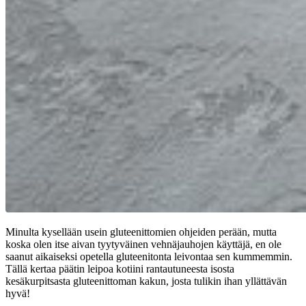
Minulta kysellään usein gluteenittomien ohjeiden perään, mutta
koska olen itse aivan tyytyväinen vehnäjauhojen käyttäjä, en ole
saanut aikaiseksi opetella gluteenitonta leivontaa sen kummemmin.
Tällä kertaa päätin leipoa kotiini rantautuneesta isosta
kesäkurpitsasta gluteenittoman kakun, josta tulikin ihan yllättävän
hyvä!