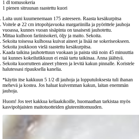
1 dl tomusokeria
1 pienen sitruunan raastettu kuori
Laita uuni kuumenemaan 175 asteeseen. Raasta kesäkurpitsa
Voitele ⌀ 22 cm irtopohjavuoka margariinilla ja pyörittele jauhoja
vuoassa, kunnes vuoan sisäpinta on tasaisesti jauhotettu.
Mittaa kulhoon fariinisokeri, öljy ja maito. Sekoita.
Sekoita toisessa kulhossa kuivat aineet ja lisää ne sokeriseokseen.
Sekoita joukkoon vielä raastettu kesäkurpitsa.
Kaada taikina jauhotettuun vuokaan ja paista sitä noin 45 minuuttia
tai kunnes kokeilutikkuun ei enää tartu taikinaa. Anna jäähtyä.
Sekoita kuorrutteen aineet yhteen ja levitä kakun pinnalle. Koristele
halutessasi ripauksella kanelia.
*käytin itse kakkuun 5 1/2 dl jauhoja ja lopputuloksesta tuli ihanan
mehevä ja kostea. Jos haluat kuivemman kakun, laitan enemmän
jauhoja.
Huom! Jos teet kakkua keliaakikoille, huomaathan tarkistaa myös
kasvipohjaisten maitotuotteiden gluteenittomuuden.