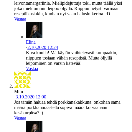
leivontamargariinia. Mielipidejuttuja toki, mutta täällä yksi
joka mieluummin leipoo öljyllä. Riippuu tietysti varmaan
reseptiikastakin, kunhan nyt vaan halusin kertoa. :D
Vastaa
Elina
·
2.10.2020 12:24
Kiva kuulla! Mä käytän vaihtelevasti kumpaakin,
riippuen tosiaan vähän reseptistä. Mutta öljyllä
leipominen on varsin kätevää!
Vastaa
Mim
·
3.10.2020 12:00
Jos tämän haluaa tehdä porkkanakakkuna, onkohan sama
määrä porkkanaraastetta sopiva määrä korvaanaan
kesäkurpitsa? :)
Vastaa