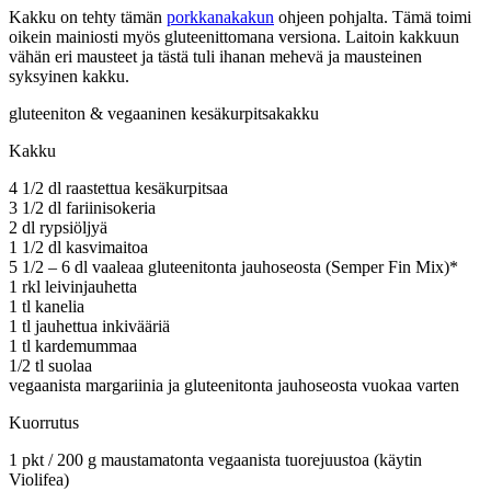
Kakku on tehty tämän
porkkanakakun
ohjeen pohjalta. Tämä toimi
oikein mainiosti myös gluteenittomana versiona. Laitoin kakkuun
vähän eri mausteet ja tästä tuli ihanan mehevä ja mausteinen
syksyinen kakku.
gluteeniton & vegaaninen kesäkurpitsakakku
Kakku
4 1/2 dl raastettua kesäkurpitsaa
3 1/2 dl fariinisokeria
2 dl rypsiöljyä
1 1/2 dl kasvimaitoa
5 1/2 – 6 dl vaaleaa gluteenitonta jauhoseosta (Semper Fin Mix)*
1 rkl leivinjauhetta
1 tl kanelia
1 tl jauhettua inkivääriä
1 tl kardemummaa
1/2 tl suolaa
vegaanista margariinia ja gluteenitonta jauhoseosta vuokaa varten
Kuorrutus
1 pkt / 200 g maustamatonta vegaanista tuorejuustoa (käytin
Violifea)