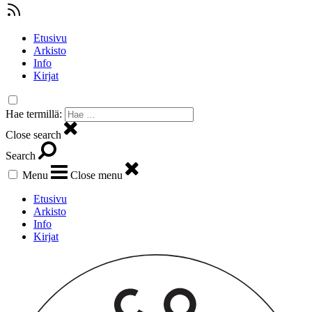
Etusivu
Arkisto
Info
Kirjat
Hae termillä:
Close search
Search
Menu
Close menu
Etusivu
Arkisto
Info
Kirjat