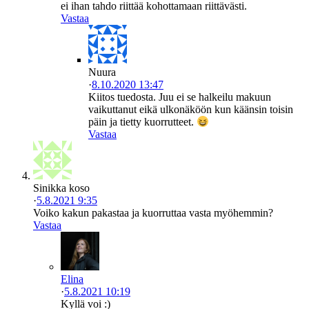
ei ihan tahdo riittää kohottamaan riittävästi.
Vastaa
Nuura
·
8.10.2020 13:47
Kiitos tuedosta. Juu ei se halkeilu makuun
vaikuttanut eikä ulkonäköön kun käänsin toisin
päin ja tietty kuorrutteet.
Vastaa
Sinikka koso
·
5.8.2021 9:35
Voiko kakun pakastaa ja kuorruttaa vasta myöhemmin?
Vastaa
Elina
·
5.8.2021 10:19
Kyllä voi :)