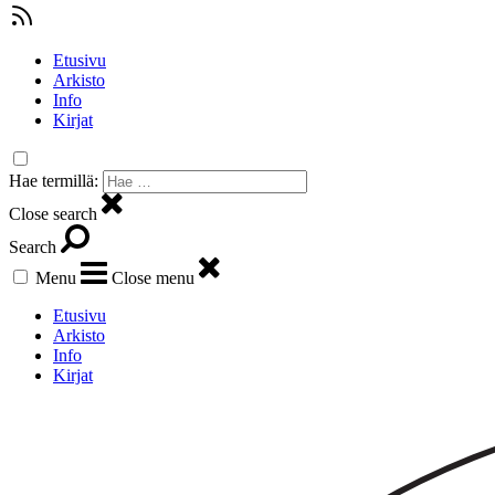
Etusivu
Arkisto
Info
Kirjat
Hae termillä:
Close search
Search
Menu
Close menu
Etusivu
Arkisto
Info
Kirjat