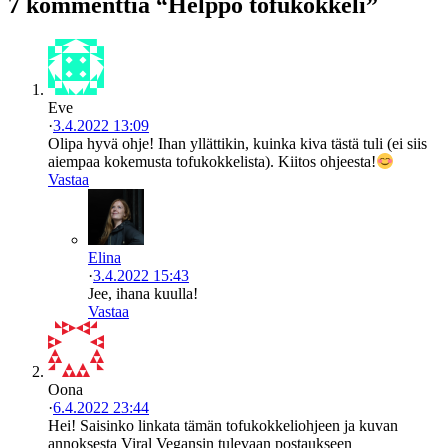
7 kommenttia “Helppo tofukokkeli”
Eve
·
3.4.2022 13:09
Olipa hyvä ohje! Ihan yllättikin, kuinka kiva tästä tuli (ei siis
aiempaa kokemusta tofukokkelista). Kiitos ohjeesta!
Vastaa
Elina
·
3.4.2022 15:43
Jee, ihana kuulla!
Vastaa
Oona
·
6.4.2022 23:44
Hei! Saisinko linkata tämän tofukokkeliohjeen ja kuvan
annoksesta Viral Vegansin tulevaan postaukseen