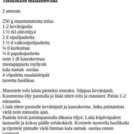
Tofukokkeli maalaisleivällä
2 annosta
250 g maustamatonta tofua
1-2 kevätsipulia
1 ½ rkl oliiviöljyä
2 tl sipulijauhetta
1 ½ tl valkosipulijauhetta
¼ tl kurkumaa
¼ tl paprikajauhetta
noin 1 dl kaurakermaa
mustapippuria myllystä
kala namak -suolaa
4 viipaletta maalaisleipää
tuoretta basilikaa
Murustele tofu käsin pieneksi muruksi. Silppua kevätsipuli.
Kuumenna öljy pannulla ja lisää sitten tofu ja mausteet. Paista 1-2
minuuttia.
Lisää sitten pannulle kevätsipuli ja kaurakerma. Jatka paistamista
vielä noin minuutin ajan.
Paahda leivät paistinpannulla tilkassa öljyä. Laita leipäviipaleet
lautaselle ja kokoa päälle tofukokkeli. Koristele tuoreella basilikalla
ja ripottele pinnalle vielä hieman kala namak -suolaa ennen
syömistä.