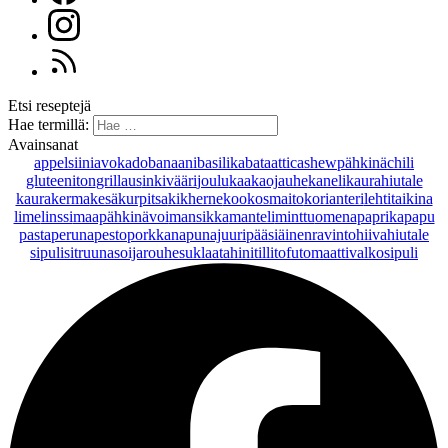
Etsi reseptejä
Hae termillä:
Avainsanat
appelsiini
avokado
banaani
basilika
bataatti
cashewpähkinä
chili
gluteeniton
grillaus
inkivääri
joulu
kaakaojauhe
kaneli
kaurahiutale
kaurakerma
kesäkurpitsa
kikherne
kookosmaito
korianteri
lehtitaikina
lime
linssi
maapähkinävoi
mansikka
manteli
minttu
omena
paprika
papu
pasta
peruna
pesto
porkkana
punajuuri
pääsiäinen
ravintohiivahiutale
sipuli
sitruuna
soijarouhe
suklaa
tahini
tilli
tofu
tomaatti
valkosipuli