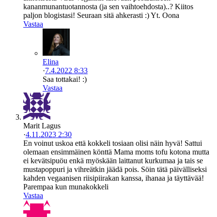
kananmunantuotannosta (ja sen vaihtoehdosta)..? Kiitos
paljon blogistasi! Seuraan sitä ahkerasti :) Yt. Oona
Vastaa
Elina
·
7.4.2022 8:33
Saa tottakai! :)
Vastaa
Marit Lagus
·
4.11.2023 2:30
En voinut uskoa että kokkeli tosiaan olisi näin hyvä! Sattui
olemaan ensimmäinen könttä Mama moms tofu kotona mutta
ei kevätsipuöu enkä myöskään laittanut kurkumaa ja tais se
mustapoppuri ja vihreätkin jäädä pois. Söin tätä päivälliseksi
kahden vegaanisen riisipiirakan kanssa, ihanaa ja täyttävää!
Parempaa kun munakokkeli
Vastaa