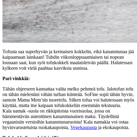
Tofusta saa superhyvän ja kermaisen kokkelin, eikä kananmunaa jää
kaipaamaan lainkaan! Tuhdin viikonloppuaamiaisen tai nopean
lounaan saat, kun syöt tofukokkeli maalaisleivän päällä. Halutessasi
kylkeen voit vielä paahtaa kasviksia uunissa.
Pari vinkkiä:
Tähän ohjeeseen kannattaa valita melko pehmeä tofu. Jalotofun tofu
on tähän mielestäni vähän turhan kiinteää. SoFine sopii tähän hyvin,
samoin Mama Mem’sin tuoretofu. Silken tofua voi halutessaan myös
käyttää, mutta itse kaipaan tofukokkeliin enemmän tekstuuria.
Kala namak -suola on rikkipitoista vuorisuolaa, jossa on
hämmentävän autenttinen kananmunainen maku. Täydellistä
vegaanisiin versioihin kananmunaruoista! Kala namakia voi ostaa
hyvinvarustetuista ruokakaupoista,
Vegekaupasta
ja ekokaupoista.