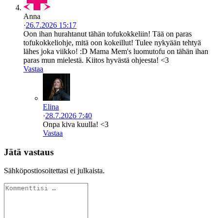
Anna
·
26.7.2026 15:17
Oon ihan hurahtanut tähän tofukokkeliin! Tää on paras
tofukokkeliohje, mitä oon kokeillut! Tulee nykyään tehtyä
lähes joka viikko! :D Mama Mem's luomutofu on tähän ihan
paras mun mielestä. Kiitos hyvästä ohjeesta! <3
Vastaa
Elina
·
28.7.2026 7:40
Onpa kiva kuulla! <3
Vastaa
Jätä vastaus
Sähköpostiosoitettasi ei julkaista.