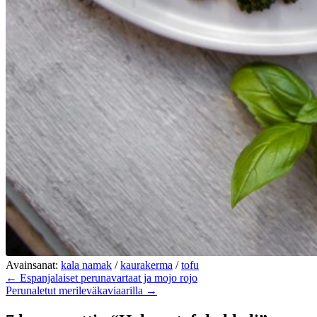
Avainsanat:
kala namak
/
kaurakerma
/
tofu
← Espanjalaiset perunavartaat ja mojo rojo
Perunaletut merileväkaviaarilla →