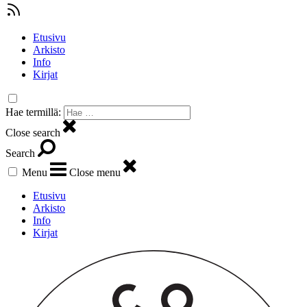
Etusivu
Arkisto
Info
Kirjat
Hae termillä:
Close search
Search
Menu
Close menu
Etusivu
Arkisto
Info
Kirjat