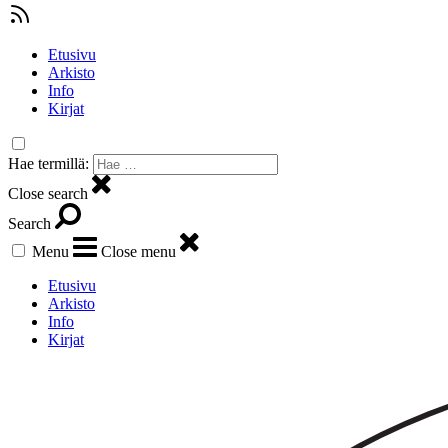
Etusivu
Arkisto
Info
Kirjat
Hae termillä:
Close search
Search
Menu
Close menu
Etusivu
Arkisto
Info
Kirjat