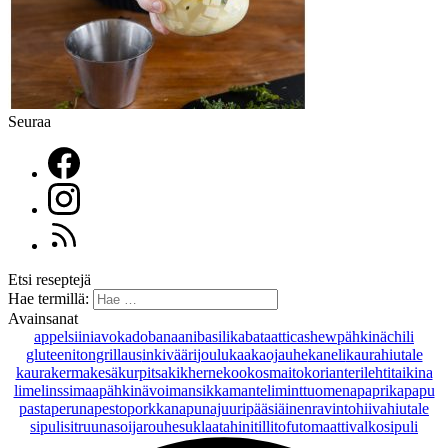
Seuraa
Etsi reseptejä
Hae termillä:
Avainsanat
appelsiini
avokado
banaani
basilika
bataatti
cashewpähkinä
chili
gluteeniton
grillaus
inkivääri
joulu
kaakaojauhe
kaneli
kaurahiutale
kaurakerma
kesäkurpitsa
kikherne
kookosmaito
korianteri
lehtitaikina
lime
linssi
maapähkinävoi
mansikka
manteli
minttu
omena
paprika
papu
pasta
peruna
pesto
porkkana
punajuuri
pääsiäinen
ravintohiivahiutale
sipuli
sitruuna
soijarouhe
suklaa
tahini
tilli
tofu
tomaatti
valkosipuli