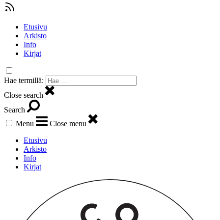
Etusivu
Arkisto
Info
Kirjat
Hae termillä:
Close search
Search
Menu
Close menu
Etusivu
Arkisto
Info
Kirjat