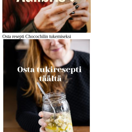
Osta resepti Chocochilin tukemiseksi