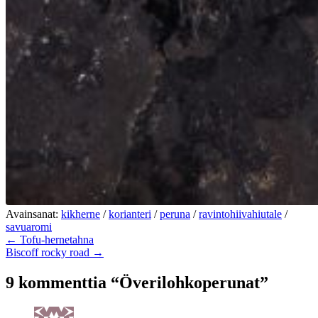
Avainsanat:
kikherne
/
korianteri
/
peruna
/
ravintohiivahiutale
/
savuaromi
← Tofu-hernetahna
Biscoff rocky road →
9 kommenttia “Överilohkoperunat”