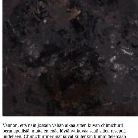
Vannon, että näin jossain vähän aikaa sitten kuvan chimichurri-
perunapellistä, mutta en enää löytänyt kuvaa saati sitten reseptiä
uudelleen. Chimichurriperunat jäivät kuitenkin kummittelemaan