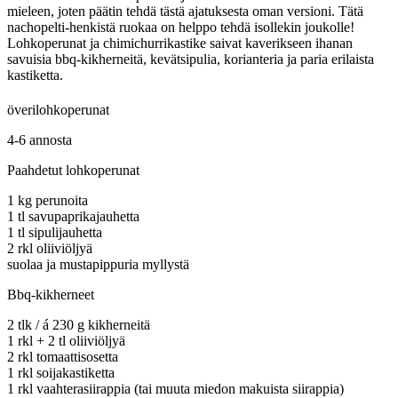
mieleen, joten päätin tehdä tästä ajatuksesta oman versioni. Tätä
nachopelti-henkistä ruokaa on helppo tehdä isollekin joukolle!
Lohkoperunat ja chimichurrikastike saivat kaverikseen ihanan
savuisia bbq-kikherneitä, kevätsipulia, korianteria ja paria erilaista
kastiketta.
överilohkoperunat
4-6 annosta
Paahdetut lohkoperunat
1 kg perunoita
1 tl savupaprikajauhetta
1 tl sipulijauhetta
2 rkl oliiviöljyä
suolaa ja mustapippuria myllystä
Bbq-kikherneet
2 tlk / á 230 g kikherneitä
1 rkl + 2 tl oliiviöljyä
2 rkl tomaattisosetta
1 rkl soijakastiketta
1 rkl vaahterasiirappia (tai muuta miedon makuista siirappia)