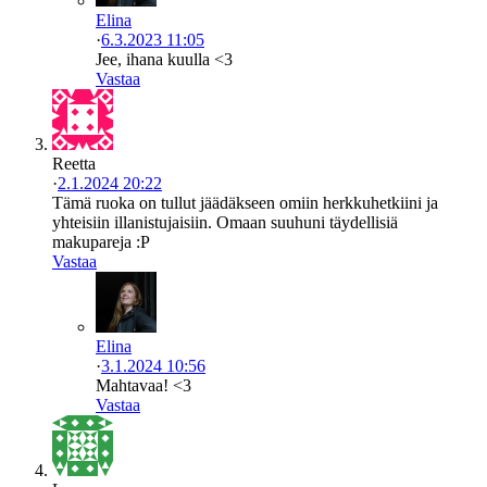
Elina
·
6.3.2023 11:05
Jee, ihana kuulla <3
Vastaa
Reetta
·
2.1.2024 20:22
Tämä ruoka on tullut jäädäkseen omiin herkkuhetkiini ja
yhteisiin illanistujaisiin. Omaan suuhuni täydellisiä
makupareja :P
Vastaa
Elina
·
3.1.2024 10:56
Mahtavaa! <3
Vastaa