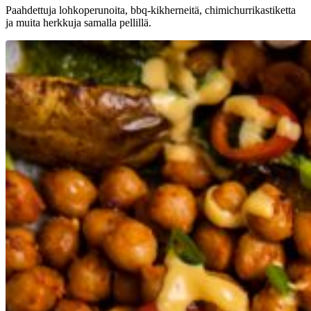
Paahdettuja lohkoperunoita, bbq-kikherneitä, chimichurrikastiketta
ja muita herkkuja samalla pellillä.