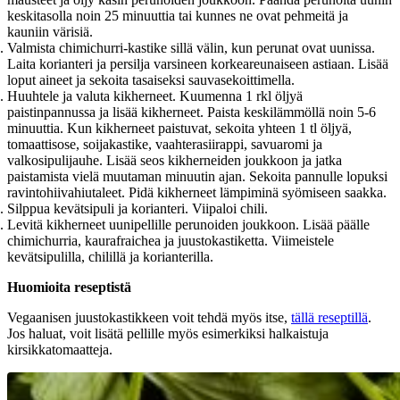
keskitasolla noin 25 minuuttia tai kunnes ne ovat pehmeitä ja
kauniin värisiä.
Valmista chimichurri-kastike sillä välin, kun perunat ovat uunissa.
Laita korianteri ja persilja varsineen korkeareunaiseen astiaan. Lisää
loput aineet ja sekoita tasaiseksi sauvasekoittimella.
Huuhtele ja valuta kikherneet. Kuumenna 1 rkl öljyä
paistinpannussa ja lisää kikherneet. Paista keskilämmöllä noin 5-6
minuuttia. Kun kikherneet paistuvat, sekoita yhteen 1 tl öljyä,
tomaattisose, soijakastike, vaahterasiirappi, savuaromi ja
valkosipulijauhe. Lisää seos kikherneiden joukkoon ja jatka
paistamista vielä muutaman minuutin ajan. Sekoita pannulle lopuksi
ravintohiivahiutaleet. Pidä kikherneet lämpiminä syömiseen saakka.
Silppua kevätsipuli ja korianteri. Viipaloi chili.
Levitä kikherneet uunipellille perunoiden joukkoon. Lisää päälle
chimichurria, kaurafraichea ja juustokastiketta. Viimeistele
kevätsipulilla, chilillä ja korianterilla.
Huomioita reseptistä
Vegaanisen juustokastikkeen voit tehdä myös itse,
tällä reseptillä
.
Jos haluat, voit lisätä pellille myös esimerkiksi halkaistuja
kirsikkatomaatteja.