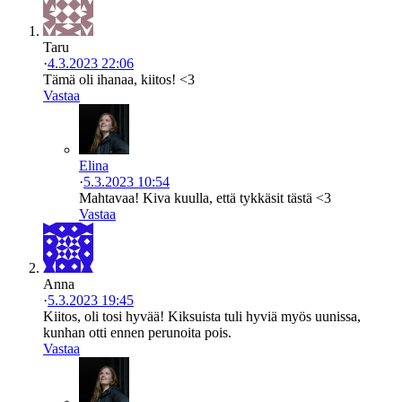
Taru
·
4.3.2023 22:06
Tämä oli ihanaa, kiitos! <3
Vastaa
Elina
·
5.3.2023 10:54
Mahtavaa! Kiva kuulla, että tykkäsit tästä <3
Vastaa
Anna
·
5.3.2023 19:45
Kiitos, oli tosi hyvää! Kiksuista tuli hyviä myös uunissa,
kunhan otti ennen perunoita pois.
Vastaa