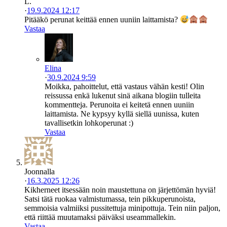
L.
·
19.9.2024 12:17
Pitääkö perunat keittää ennen uuniin laittamista?
Vastaa
Elina
·
30.9.2024 9:59
Moikka, pahoittelut, että vastaus vähän kesti! Olin
reissussa enkä lukenut sinä aikana blogiin tulleita
kommentteja. Perunoita ei keitetä ennen uuniin
laittamista. Ne kypsyy kyllä siellä uunissa, kuten
tavallisetkin lohkoperunat :)
Vastaa
Joonnalla
·
16.3.2025 12:26
Kikherneet itsessään noin maustettuna on järjettömän hyviä!
Satsi tätä ruokaa valmistumassa, tein pikkuperunoista,
semmoisia valmiiksi pussitettuja minipottuja. Tein niin paljon,
että riittää muutamaksi päiväksi useammallekin.
Vastaa