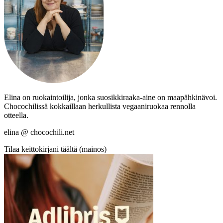
Elina on ruokaintoilija, jonka suosikkiraaka-aine on maapähkinävoi.
Chocochilissä kokkaillaan herkullista vegaaniruokaa rennolla
otteella.
elina @ chocochili.net
Tilaa keittokirjani täältä (mainos)