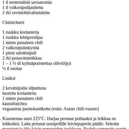
1 tl nestemäistä savuaromia
1 tl valkosipulijauhetta
2 rkl ravintohiivahiutaleita
Chimichurri
1 ruukku korianteria
1 ruukku lehtipersiljaa
1 mieto punainen chili
2 valkosipulinkynttä
1 pieni salottisipuli
2 rkl punaviinietikkaa
1 – 1 ½ dl kylmäpuristettua oliiviöljyä
½ tl suolaa
Lisäksi
2 kevätsipulia silputtuna
tuoretta korianteria
1 mieto punainen chili
kaurafraichea
vegaanista juustokastiketta (esim. Auran chili-vuusto)
Kuumenna uuni 225°C. Harjaa perunat puhtaaksi ja leikkaa ne
lohkoiksi. Laita perunat uunipellille leivinpaperin päälle. Sekoita
mausteet ja öljy käsin perunoiden joukkoon. Paahda perunoita uunin